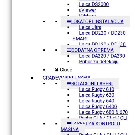
Leica DS2000
uViewer
IQMaps
LOKATORI INSTALACIJA
Leica Ultra
Leica DD220 / DD230
SMART
Leica DD120 / DD130
DODATNA OPREMA
Leica DA220 / DA230
Pribor za detekciju
Close
GRAĐEVINSKI LASERI
ROTACIONI LASERI
Leica Rugby 610
Leica Rugby 620
Leica Rugby 640
Leica Rugby 640G
Leica Rugby 680 & 670
Rugby CLA / CLH / CLI
LASERI ZA KONTROLU
MAŠINA