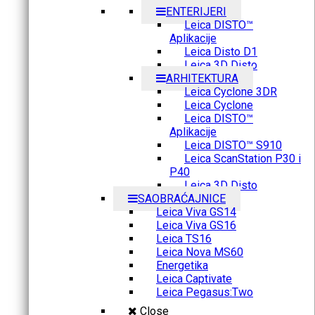
ENTERIJERI
Leica DISTO™
Aplikacije
Leica Disto D1
Leica 3D Disto
ARHITEKTURA
Leica Cyclone 3DR
Leica Cyclone
Leica DISTO™
Aplikacije
Leica DISTO™ S910
Leica ScanStation P30 i
P40
Leica 3D Disto
SAOBRAĆAJNICE
Leica Viva GS14
Leica Viva GS16
Leica TS16
Leica Nova MS60
Energetika
Leica Captivate
Leica Pegasus:Two
Close