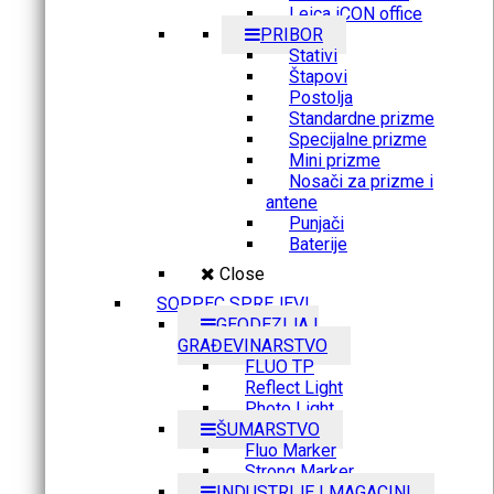
Leica iCON office
PRIBOR
Stativi
Štapovi
Postolja
Standardne prizme
Specijalne prizme
Mini prizme
Nosači za prizme i
antene
Punjači
Baterije
Close
SOPPEC SPREJEVI
GEODEZIJA I
GRAĐEVINARSTVO
FLUO TP
Reflect Light
Photo Light
ŠUMARSTVO
Fluo Marker
Strong Marker
INDUSTRIJE I MAGACINI