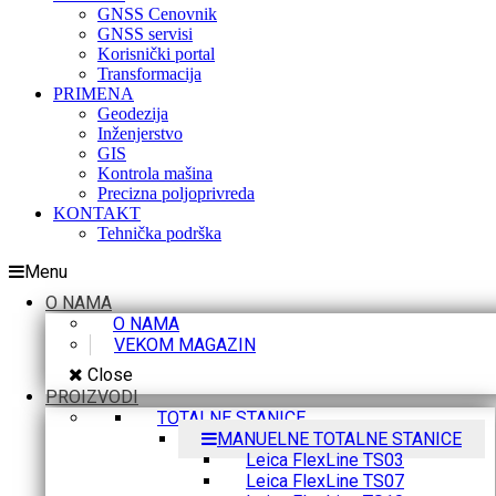
GNSS Cenovnik
GNSS servisi
Korisnički portal
Transformacija
PRIMENA
Geodezija
Inženjerstvo
GIS
Kontrola mašina
Precizna poljoprivreda
KONTAKT
Tehnička podrška
Menu
O NAMA
O NAMA
VEKOM MAGAZIN
Close
PROIZVODI
TOTALNE STANICE
MANUELNE TOTALNE STANICE
Leica FlexLine TS03
Leica FlexLine TS07