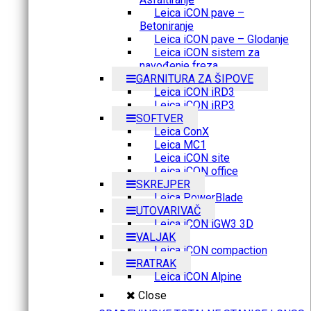
Leica iCON pave –
Betoniranje
Leica iCON pave – Glodanje
Leica iCON sistem za
navođenje freza
GARNITURA ZA ŠIPOVE
Leica iCON iRD3
Leica iCON iRP3
SOFTVER
Leica ConX
Leica MC1
Leica iCON site
Leica iCON office
SKREJPER
Leica PowerBlade
UTOVARIVAČ
Leica iCON iGW3 3D
VALJAK
Leica iCON compaction
RATRAK
Leica iCON Alpine
Close