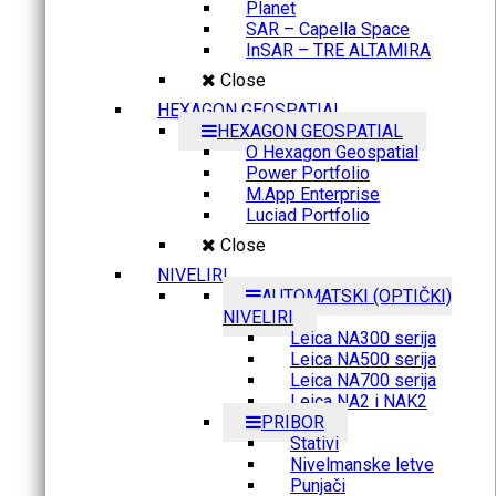
Planet
SAR – Capella Space
InSAR – TRE ALTAMIRA
Close
HEXAGON GEOSPATIAL
HEXAGON GEOSPATIAL
O Hexagon Geospatial
Power Portfolio
M.App Enterprise
Luciad Portfolio
Close
NIVELIRI
AUTOMATSKI (OPTIČKI)
NIVELIRI
Leica NA300 serija
Leica NA500 serija
Leica NA700 serija
Leica NA2 i NAK2
PRIBOR
Stativi
Nivelmanske letve
Punjači