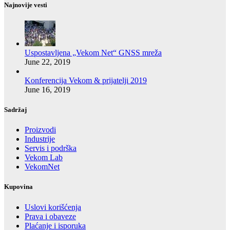
Najnovije vesti
Uspostavljena „Vekom Net“ GNSS mreža
June 22, 2019
Konferencija Vekom & prijatelji 2019
June 16, 2019
Sadržaj
Proizvodi
Industrije
Servis i podrška
Vekom Lab
VekomNet
Kupovina
Uslovi korišćenja
Prava i obaveze
Plaćanje i isporuka