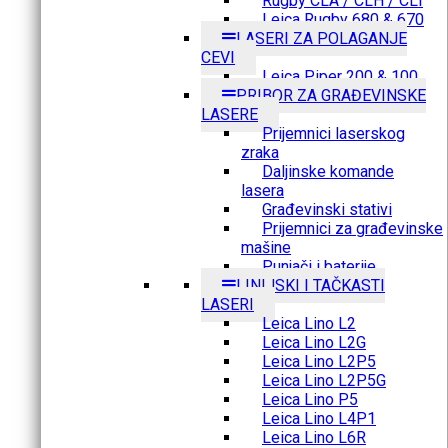
Rugby CLA / CLH / CLI
Leica Rugby 680 & 670
LASERI ZA POLAGANJE
CEVI
Leica Piper 200 & 100
PRIBOR ZA GRAĐEVINSKE
LASERE
Prijemnici laserskog
zraka
Daljinske komande
lasera
Građevinski stativi
Prijemnici za građevinske
mašine
Punjači i baterije
LINIJSKI I TAČKASTI
LASERI
Leica Lino L2
Leica Lino L2G
Leica Lino L2P5
Leica Lino L2P5G
Leica Lino P5
Leica Lino L4P1
Leica Lino L6R