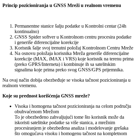
Princip pozicioniranja u GNSS Mreži u realnom vremenu
Permanentne stanice šalju podatke u Kontrolni centar (24h
kontinualno)
GNSS Spider softver u Kontrolnom centru procesira podatke
i generiše diferencijalne korekcije
Korisnik šalje svoj trenutni položaj Kontrolnom Centru Mreže
Na osnovu položaja korisnika Mreža generiše diferencijalne
korekcije (MAX, iMAX i VRS) koje korisnik na terenu prima
(preko GPRS/Interneta) i kombinuje ih sa satelitskim
signalima koje prima preko svog GNSS/GPS prijemnika.
Na ovaj način dobija obezbeđuje se visoka tačnost pozicioniranja u
realnom vremenu.
Koje su prednost korišćenja GNSS mreže?
Visoka i homogena tačnost pozicioniranja na celom području
obuhvaćenom Mrežom
To je obezbeđeno zahvaljujući tome što korisnik može da
iskoristi satelitske podatke sa više stanica, a mrežnim
procesiranjem je obezbeđena analiza i modelovanje grešaka
što omogućava visoku i homogenu tačnost na kompletnom