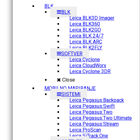
BLK
BLK
Leica BLK3D Imager
Leica BLK360
Leica BLK2GO
Leica BLK 24/7
Leica BLK ARC
Leica BLK2FLY
SOFTVER
Leica Cyclone
Leica CloudWorx
Leica Cyclone 3DR
Close
MOBILNO MAPIRANJE
SISTEMI
Leica Pegasus:Backpack
Leica Pegasus:Swift
Leica Pegasus:Two
Leica Pegasus:Two Ultimate
Leica Pegasus:Stream
Leica ProScan
Leica SiTrack:One