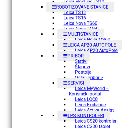
Leica FlexLine TS10
ROBOTIZOVANE STANICE
Leica TS13
Leica TS16
Leica Nova TS60
Leica Nova TM60
MULTISTANICE
Leica Nova MS60
LEICA AP20 AUTOPOLE
Leica AP20 AutoPole
PRIBOR
Stativi
Štapovi
Postolja
Ostali pribor >
SERVISI
Leica MyWorld –
Korisnički portal
Leica LOC8
Leica Exchange
Leica Active Assist
TPS KONTROLERI
Leica CS20 kontroler
Leica CS30 tablet