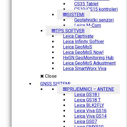
CS35 Tablet
CS10/CS15 kontroleri
SISTEMI
Geotehnički senzori
Leica M-Com
TPS SOFTVER
Leica Captivate
Leica Infinity Softver
Leica GeoMoS
Leica GeoMoS Now!
HxGN GeoMonitoring Hub
Leica GeoMoS Adjustment
Leica SmartWorx Viva
Close
GNSS SISTEMI
PRIJEMNICI – ANTENE
Leica GS18 I
Leica GS18 T
Leica BLK2FLY
Leica Viva GS16
Leica Viva GS14
Leica GS07
Leica GMX910