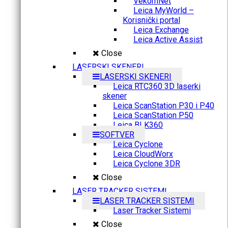
VekomNet
Leica MyWorld –
Korisnički portal
Leica Exchange
Leica Active Assist
Close
LASERSKI SKENERI
LASERSKI SKENERI
Leica RTC360 3D laserki
skener
Leica ScanStation P30 i P40
Leica ScanStation P50
Leica BLK360
SOFTVER
Leica Cyclone
Leica CloudWorx
Leica Cyclone 3DR
Close
LASER TRACKER SISTEMI
LASER TRACKER SISTEMI
Laser Tracker Sistemi
Close