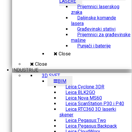
LASERE
Prijemnici laserskog
zraka
Daljinske komande
lasera
Građevinski stativi
Prijemnici za građevinske
mašine
Punjači i baterije
Close
Close
INDUSTRIJE
3D SVET
BIM
Leica Cyclone 3DR
Leica BLK2GO
Leica Nova MS60
Leica ScanStation P30 i P40
Leica RTC360 3D laserki
skener
Leica Pegasus:Two
Leica Pegasus:Backpack
Leica CloudWorx