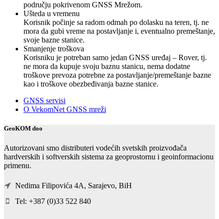
području pokrivenom GNSS Mrežom.
Ušteda u vremenu
Korisnik počinje sa radom odmah po dolasku na teren, tj. ne
mora da gubi vreme na postavljanje i, eventualno premeštanje,
svoje bazne stanice.
Smanjenje troškova
Korisniku je potreban samo jedan GNSS uređaj – Rover, tj.
ne mora da kupuje svoju baznu stanicu, nema dodatne
troškove prevoza potrebne za postavljanje/premeštanje bazne
kao i troškove obezbeđivanja bazne stanice.
GNSS servisi
O VekomNet GNSS mreži
GeoKOM doo
Autorizovani smo distributeri vodećih svetskih proizvođača
hardverskih i softverskih sistema za geoprostornu i geoinformacionu
primenu.
Nedima Filipovića 4A, Sarajevo, BiH
Tel: +387 (0)33 522 840