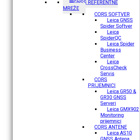
GNSS REFERENTNE
MREŽE
CORS SOFTVER
Leica GNSS
Spider Softver
Leica
SpiderQC
Leica Spider
Business
Center
Leica
CrossCheck
Servis
CORS
PRIJEMNICI
Leica GR50 &
GR30 GNSS
Serveri
Leica GMX902
Monitoring
prijemnici
CORS ANTENE
Leica AS10
GNSS Antena