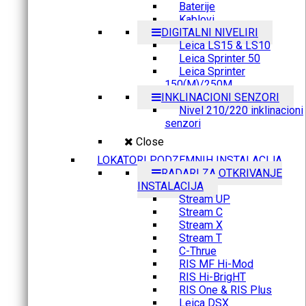
Baterije
Kablovi
DIGITALNI NIVELIRI
Leica LS15 & LS10
Leica Sprinter 50
Leica Sprinter
150(M)/250M
INKLINACIONI SENZORI
Nivel 210/220 inklinacioni
senzori
Close
LOKATORI PODZEMNIH INSTALACIJA
RADARI ZA OTKRIVANJE
INSTALACIJA
Stream UP
Stream C
Stream X
Stream T
C-Thrue
RIS MF Hi-Mod
RIS Hi-BrigHT
RIS One & RIS Plus
Leica DSX