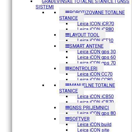
GRAĐEVINSKE TOTALNE STANICE I GNSS
SISTEMI
ROBOTIZOVANE TOTALNE
STANICE
Leica ICON iCR70
Leica iCON iCR80
LAYOUT TOOL
Leica iCON iCT30
SMART ANTENE
Leica iCON gps 30
Leica iCON gps 60
Leica iCON gps 70
KONTROLERI
Leica iCON CC70
Leica iCON CC80
MANUELNE TOTALNE
STANICE
Leica iCON iCB50
Leica iCON iCB70
GNSS PRIJEMNICI
Leica iCON gps 80
SOFTVER
Leica iCON build
Leica iCON site