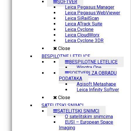
SOFTVER
Leica Pegasus:Manager
Leica Pegasus:WebViewer
Leica SiRailScan
Leica ATrack Suite
Leica Cyclone
Leica CloudWorx
Leica Cyclone 3DR
Close
BESPILOTNE LETELICE
BESPILOTNE LETELICE
Wingtra One
SOFTVERI ZA OBRADU
PODATAKA
Agisoft Metashape
Leica Infinity Softver
Close
SATELITSKI SNIMCI
SATELITSKI SNIMCI
O satelitskim snimcima
EUSI – European Space
Imaging