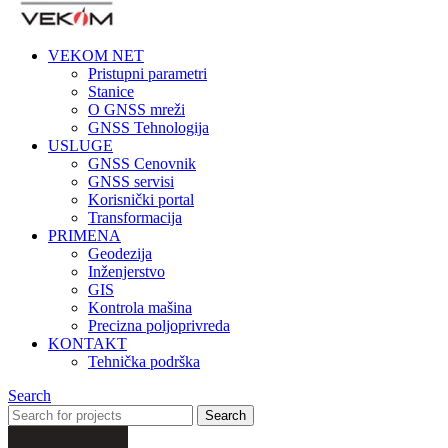
VEKOM NET
Pristupni parametri
Stanice
O GNSS mreži
GNSS Tehnologija
USLUGE
GNSS Cenovnik
GNSS servisi
Korisnički portal
Transformacija
PRIMENA
Geodezija
Inženjerstvo
GIS
Kontrola mašina
Precizna poljoprivreda
KONTAKT
Tehnička podrška
Search
Search