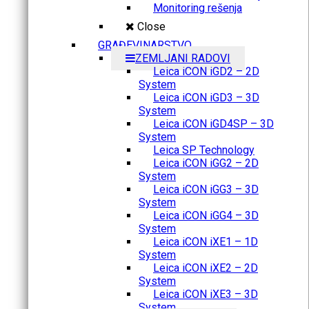
Monitoring rešenja
Close
GRAĐEVINARSTVO
ZEMLJANI RADOVI
Leica iCON iGD2 – 2D
System
Leica iCON iGD3 – 3D
System
Leica iCON iGD4SP – 3D
System
Leica SP Technology
Leica iCON iGG2 – 2D
System
Leica iCON iGG3 – 3D
System
Leica iCON iGG4 – 3D
System
Leica iCON iXE1 – 1D
System
Leica iCON iXE2 – 2D
System
Leica iCON iXE3 – 3D
System