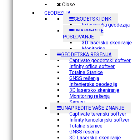
Close
GEODEZIJA
GEODETSKI DNK
Inženjerska geodezija
UNAPREDITE
POSLOVANJE
3D lasersko skeniranje
Monitoring
GEODETSKA REŠENJA
Captivate geodetski softver
Infinity office softver
Totalne Stanice
GNSS rešenja
Inženjerska geodezija
3D lasersko skeniranje
Monitoring rešenja
Servisi
UNAPREDITE VAŠE ZNANJE
Captivate terenski softver
Infinity kancelarijski softver
Totalne stanice
GNSS rešenja
3D Lasersko skeniranje