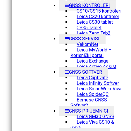
GNSS KONTROLERI
CS10/CS15 kontroleri
Leica CS20 kontroler
Leica CS30 tablet
CS35 Tablet
Leica Zeno Tab2
GNSS SERVISI
VekomNet
Leica MyWorld –
Korisnički portal
Leica Exchange
Leica Active Assist
GNSS SOFTVER
Leica Captivate
Leica Infinity Softver
Leica SmartWorx Viva
Leica SpiderQC
Bernese GNSS
Softver2
GNSS PRIJEMNICI
Leica GM30 GNSS
Leica Viva GS10 &
GS25