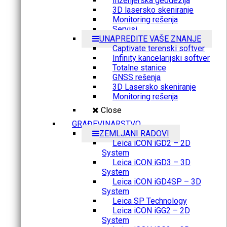
Inženjerska geodezija
3D lasersko skeniranje
Monitoring rešenja
Servisi
UNAPREDITE VAŠE ZNANJE
Captivate terenski softver
Infinity kancelarijski softver
Totalne stanice
GNSS rešenja
3D Lasersko skeniranje
Monitoring rešenja
Close
GRAĐEVINARSTVO
ZEMLJANI RADOVI
Leica iCON iGD2 – 2D
System
Leica iCON iGD3 – 3D
System
Leica iCON iGD4SP – 3D
System
Leica SP Technology
Leica iCON iGG2 – 2D
System