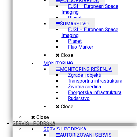
POLJOPRIVREDA
EUSI – European Space
Imaging
Planet
ŠUMARSTVO
EUSI – European Space
Imaging
Planet
Fluo Marker
Close
MONITORING
MONITORING REŠENJA
Zgrade i objekti
Transportna infrastruktura
Životna sredina
Energetska infrastruktura
Rudarstvo
Close
Close
SERVIS I PODRŠKA
SERVIS I PODRŠKA
AUTORIZOVANI SERVIS