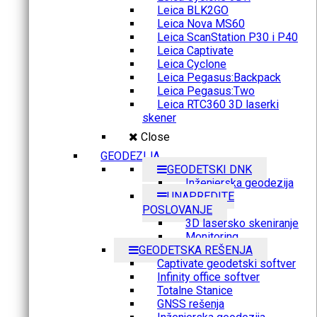
Leica BLK2GO
Leica Nova MS60
Leica ScanStation P30 i P40
Leica Captivate
Leica Cyclone
Leica Pegasus:Backpack
Leica Pegasus:Two
Leica RTC360 3D laserki
skener
Close
GEODEZIJA
GEODETSKI DNK
Inženjerska geodezija
UNAPREDITE
POSLOVANJE
3D lasersko skeniranje
Monitoring
GEODETSKA REŠENJA
Captivate geodetski softver
Infinity office softver
Totalne Stanice
GNSS rešenja