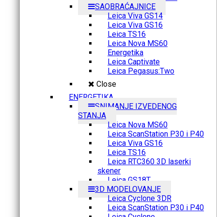
SAOBRAĆAJNICE
Leica Viva GS14
Leica Viva GS16
Leica TS16
Leica Nova MS60
Energetika
Leica Captivate
Leica Pegasus:Two
Close
ENERGETIKA
SNIMANJE IZVEDENOG
STANJA
Leica Nova MS60
Leica ScanStation P30 i P40
Leica Viva GS16
Leica TS16
Leica RTC360 3D laserki
skener
Leica GS18T
3D MODELOVANJE
Leica Cyclone 3DR
Leica ScanStation P30 i P40
Leica Cyclone