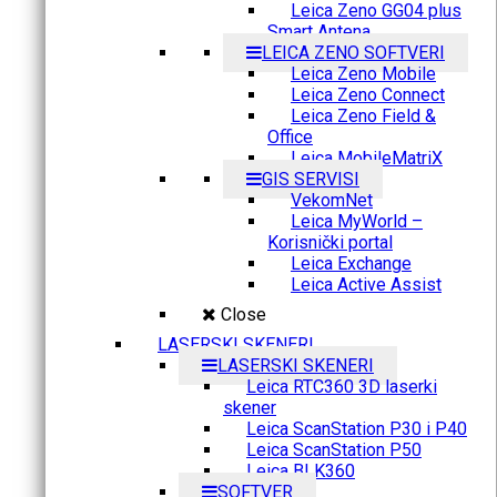
Leica Zeno GG04 plus
Smart Antena
LEICA ZENO SOFTVERI
Leica Zeno Mobile
Leica Zeno Connect
Leica Zeno Field &
Office
Leica MobileMatriX
GIS SERVISI
VekomNet
Leica MyWorld –
Korisnički portal
Leica Exchange
Leica Active Assist
Close
LASERSKI SKENERI
LASERSKI SKENERI
Leica RTC360 3D laserki
skener
Leica ScanStation P30 i P40
Leica ScanStation P50
Leica BLK360
SOFTVER