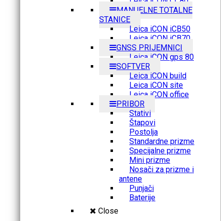
Leica iCON CC80
MANUELNE TOTALNE
STANICE
Leica iCON iCB50
Leica iCON iCB70
GNSS PRIJEMNICI
Leica iCON gps 80
SOFTVER
Leica iCON build
Leica iCON site
Leica iCON office
PRIBOR
Stativi
Štapovi
Postolja
Standardne prizme
Specijalne prizme
Mini prizme
Nosači za prizme i
antene
Punjači
Baterije
Close