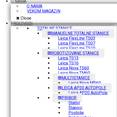
O NAMA
O NAMA
VEKOM MAGAZIN
Close
PROIZVODI
TOTALNE STANICE
MANUELNE TOTALNE STANICE
Leica FlexLine TS03
Leica FlexLine TS07
Leica FlexLine TS10
ROBOTIZOVANE STANICE
Leica TS13
Leica TS16
Leica Nova TS60
Leica Nova TM60
MULTISTANICE
Leica Nova MS60
LEICA AP20 AUTOPOLE
Leica AP20 AutoPole
PRIBOR
Stativi
Štapovi
Postolja