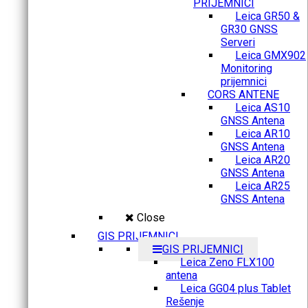
PRIJEMNICI
Leica GR50 &
GR30 GNSS
Serveri
Leica GMX902
Monitoring
prijemnici
CORS ANTENE
Leica AS10
GNSS Antena
Leica AR10
GNSS Antena
Leica AR20
GNSS Antena
Leica AR25
GNSS Antena
Close
GIS PRIJEMNICI
GIS PRIJEMNICI
Leica Zeno FLX100
antena
Leica GG04 plus Tablet
Rešenje