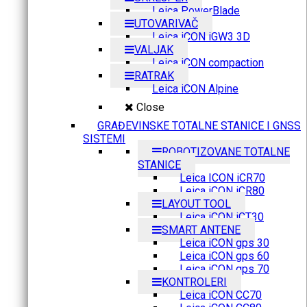
Leica PowerBlade
UTOVARIVAČ
Leica iCON iGW3 3D
VALJAK
Leica iCON compaction
RATRAK
Leica iCON Alpine
Close
GRAĐEVINSKE TOTALNE STANICE I GNSS
SISTEMI
ROBOTIZOVANE TOTALNE
STANICE
Leica ICON iCR70
Leica iCON iCR80
LAYOUT TOOL
Leica iCON iCT30
SMART ANTENE
Leica iCON gps 30
Leica iCON gps 60
Leica iCON gps 70
KONTROLERI
Leica iCON CC70