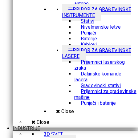
antene
PRIBOR ZA GRAĐEVINSKE
INSTRUMENTE
Stativi
Nivelmanske letve
Punjači
Baterije
Kablovi
PRIBOR ZA GRAĐEVINSKE
LASERE
Prijemnici laserskog
zraka
Daljinske komande
lasera
Građevinski stativi
Prijemnici za građevinske
mašine
Punjači i baterije
Close
Close
INDUSTRIJE
3D SVET