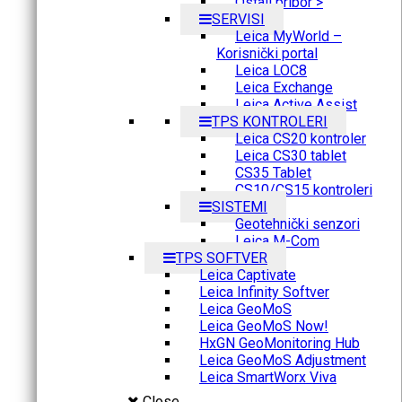
Ostali pribor >
SERVISI
Leica MyWorld –
Korisnički portal
Leica LOC8
Leica Exchange
Leica Active Assist
TPS KONTROLERI
Leica CS20 kontroler
Leica CS30 tablet
CS35 Tablet
CS10/CS15 kontroleri
SISTEMI
Geotehnički senzori
Leica M-Com
TPS SOFTVER
Leica Captivate
Leica Infinity Softver
Leica GeoMoS
Leica GeoMoS Now!
HxGN GeoMonitoring Hub
Leica GeoMoS Adjustment
Leica SmartWorx Viva
Close