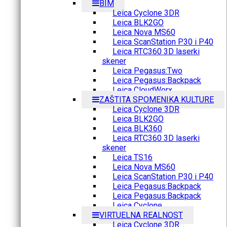
BIM
Leica Cyclone 3DR
Leica BLK2GO
Leica Nova MS60
Leica ScanStation P30 i P40
Leica RTC360 3D laserki
skener
Leica Pegasus:Two
Leica Pegasus:Backpack
Leica CloudWorx
ZAŠTITA SPOMENIKA KULTURE
Leica Cyclone 3DR
Leica BLK2GO
Leica BLK360
Leica RTC360 3D laserki
skener
Leica TS16
Leica Nova MS60
Leica ScanStation P30 i P40
Leica Pegasus:Backpack
Leica Pegasus:Backpack
Leica Cyclone
VIRTUELNA REALNOST
Leica Cyclone 3DR