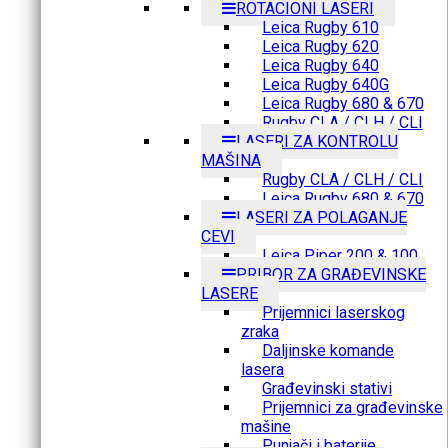
ROTACIONI LASERI
Leica Rugby 610
Leica Rugby 620
Leica Rugby 640
Leica Rugby 640G
Leica Rugby 680 & 670
Rugby CLA / CLH / CLI
LASERI ZA KONTROLU
MAŠINA
Rugby CLA / CLH / CLI
Leica Rugby 680 & 670
LASERI ZA POLAGANJE
CEVI
Leica Piper 200 & 100
PRIBOR ZA GRAĐEVINSKE
LASERE
Prijemnici laserskog
zraka
Daljinske komande
lasera
Građevinski stativi
Prijemnici za građevinske
mašine
Punjači i baterije