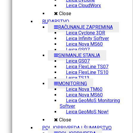
Leica CloudWorx
Close
RUDARSTVO
RAČUNANJE ZAPREMINA
Leica Cyclone 3DR
Leica Infinity Softver
Leica Nova MS60
Leica GS07
SNIMANJE STANJA
Leica GS07
Leica FlexLine TS07
Leica FlexLine TS10
Leica TS13
MONITORING
Leica Nova TM60
Leica Nova MS60
Leica GeoMoS Monitoring
Softver
Leica GeoMoS Now!
Close
POLJOPRIVREDA I ŠUMARSTVO