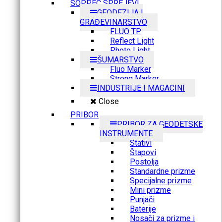
SOPPEC SPREJEVI
GEODEZIJA I
GRAĐEVINARSTVO
FLUO TP
Reflect Light
Photo Light
ŠUMARSTVO
Fluo Marker
Strong Marker
INDUSTRIJE I MAGACINI
Close
PRIBOR
PRIBOR ZA GEODETSKE
INSTRUMENTE
Stativi
Štapovi
Postolja
Standardne prizme
Specijalne prizme
Mini prizme
Punjači
Baterije
Nosači za prizme i