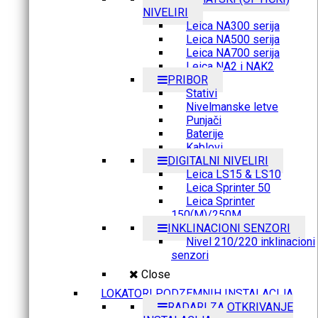
NIVELIRI
Leica NA300 serija
Leica NA500 serija
Leica NA700 serija
Leica NA2 i NAK2
PRIBOR
Stativi
Nivelmanske letve
Punjači
Baterije
Kablovi
DIGITALNI NIVELIRI
Leica LS15 & LS10
Leica Sprinter 50
Leica Sprinter
150(M)/250M
INKLINACIONI SENZORI
Nivel 210/220 inklinacioni
senzori
Close
LOKATORI PODZEMNIH INSTALACIJA
RADARI ZA OTKRIVANJE