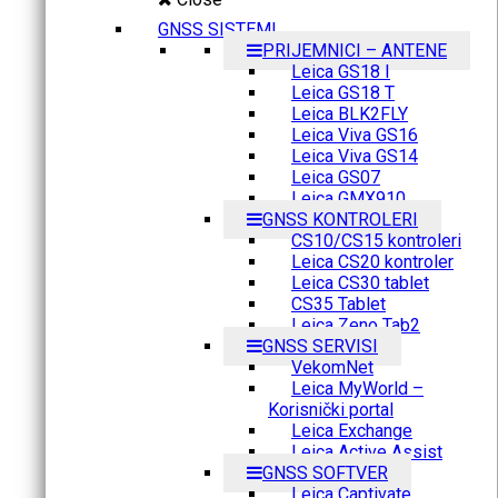
GNSS SISTEMI
PRIJEMNICI – ANTENE
Leica GS18 I
Leica GS18 T
Leica BLK2FLY
Leica Viva GS16
Leica Viva GS14
Leica GS07
Leica GMX910
GNSS KONTROLERI
CS10/CS15 kontroleri
Leica CS20 kontroler
Leica CS30 tablet
CS35 Tablet
Leica Zeno Tab2
GNSS SERVISI
VekomNet
Leica MyWorld –
Korisnički portal
Leica Exchange
Leica Active Assist
GNSS SOFTVER
Leica Captivate