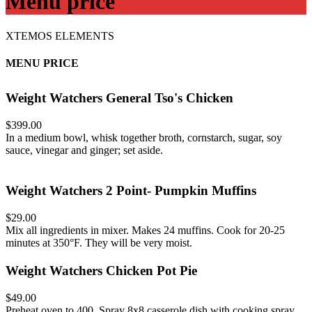
Menu price
XTEMOS ELEMENTS
MENU PRICE
Weight Watchers General Tso's Chicken
$399.00
In a medium bowl, whisk together broth, cornstarch, sugar, soy
sauce, vinegar and ginger; set aside.
Weight Watchers 2 Point- Pumpkin Muffins
$29.00
Mix all ingredients in mixer. Makes 24 muffins. Cook for 20-25
minutes at 350°F. They will be very moist.
Weight Watchers Chicken Pot Pie
$49.00
Preheat oven to 400. Spray 8x8 casserole dish with cooking spray.