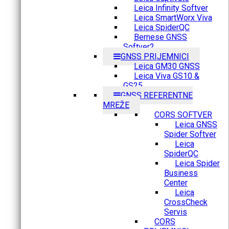
Leica Infinity Softver
Leica SmartWorx Viva
Leica SpiderQC
Bernese GNSS
Softver2
GNSS PRIJEMNICI
Leica GM30 GNSS
Leica Viva GS10 &
GS25
GNSS REFERENTNE
MREŽE
CORS SOFTVER
Leica GNSS
Spider Softver
Leica
SpiderQC
Leica Spider
Business
Center
Leica
CrossCheck
Servis
CORS