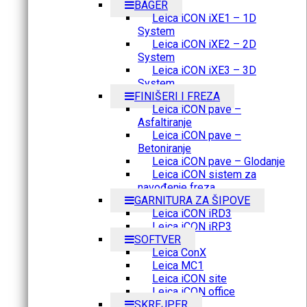
BAGER
Leica iCON iXE1 – 1D
System
Leica iCON iXE2 – 2D
System
Leica iCON iXE3 – 3D
System
FINIŠERI I FREZA
Leica iCON pave –
Asfaltiranje
Leica iCON pave –
Betoniranje
Leica iCON pave – Glodanje
Leica iCON sistem za
navođenje freza
GARNITURA ZA ŠIPOVE
Leica iCON iRD3
Leica iCON iRP3
SOFTVER
Leica ConX
Leica MC1
Leica iCON site
Leica iCON office
SKREJPER