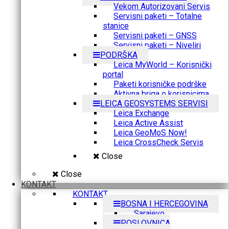
Vekom Autorizovani Servis
Servisni paketi – Totalne
stanice
Servisni paketi – GNSS
Servisni paketi – Niveliri
PODRŠKA
Leica MyWorld – Korisnički
portal
Paketi korisničke podrške
Aktivna briga o korisnicima
LEICA GEOSYSTEMS SERVISI
Leica Exchange
Leica Active Assist
Leica GeoMoS Now!
Leica CrossCheck Servis
Close
Close
KONTAKT
KONTAKT
BOSNA I HERCEGOVINA
Sarajevo
POSLOVNICA