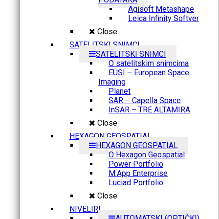
Agisoft Metashape
Leica Infinity Softver
Close
SATELITSKI SNIMCI
SATELITSKI SNIMCI
O satelitskim snimcima
EUSI – European Space
Imaging
Planet
SAR – Capella Space
InSAR – TRE ALTAMIRA
Close
HEXAGON GEOSPATIAL
HEXAGON GEOSPATIAL
O Hexagon Geospatial
Power Portfolio
M.App Enterprise
Luciad Portfolio
Close
NIVELIRI
AUTOMATSKI (OPTIČKI)