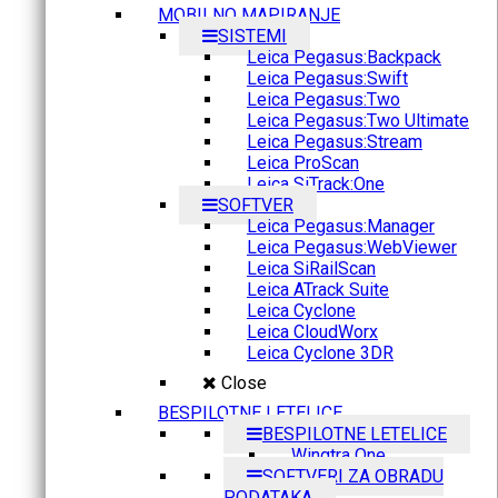
MOBILNO MAPIRANJE
SISTEMI
Leica Pegasus:Backpack
Leica Pegasus:Swift
Leica Pegasus:Two
Leica Pegasus:Two Ultimate
Leica Pegasus:Stream
Leica ProScan
Leica SiTrack:One
SOFTVER
Leica Pegasus:Manager
Leica Pegasus:WebViewer
Leica SiRailScan
Leica ATrack Suite
Leica Cyclone
Leica CloudWorx
Leica Cyclone 3DR
Close
BESPILOTNE LETELICE
BESPILOTNE LETELICE
Wingtra One
SOFTVERI ZA OBRADU
PODATAKA