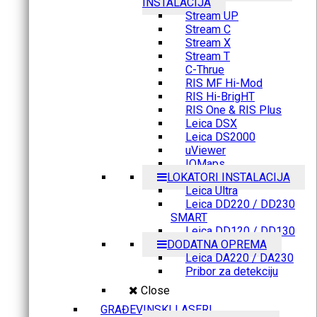
INSTALACIJA
Stream UP
Stream C
Stream X
Stream T
C-Thrue
RIS MF Hi-Mod
RIS Hi-BrigHT
RIS One & RIS Plus
Leica DSX
Leica DS2000
uViewer
IQMaps
LOKATORI INSTALACIJA
Leica Ultra
Leica DD220 / DD230
SMART
Leica DD120 / DD130
DODATNA OPREMA
Leica DA220 / DA230
Pribor za detekciju
Close
GRAĐEVINSKI LASERI