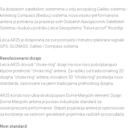
Sa dolazećim satelitskim sistemima u vidu evropskog Galileo sistema i
kineskog Compass (Beidou) sistema, nova visoko-performansna
antena je potrebna za praćenje svih Globalnih Navigacionih Satelitskih
Sistema, i buduću podršku Leica Geosystems “future proof” filozofije.
Leica AR25 je dizajnirana za sve postojeće i trenutno planirane signale
GPS, GLONASS, Galileo i Compass sistema.
Revolucionarni dizajn
Leica AR25 dovodi “choke ring” dizajn na novi nivo poboljšavajući
ključne prednosti “choke ring” antena. Za razliku od tradicionalnog 2D
dizajna “choke ring” antena, inovativni 3D “choke ring” postavlja nove
standarde, zasnovane na jakim tradicijama prethodnog dizajna.
AR25 koristi novi ultra-širokopojasni Dorne-Margolin element. Dizajn
Dorne-Margolin antena je postao industrijski standard za
visokoprecizne performanse. Stepen pojačanja antene je optimizovan
za korišćenje sa većinom geodetskih prijemnika različitih proizvođača.
Novi standard