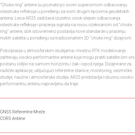
“Choke ring” antene su poznate po svom superiornom odbacivanju
višestruke refleksije u poređenju sa svim drugim tipovima geodetskih
antena. Leica AR25 zadržava izuzetno visok stepen odbacivanja
višestruke refleksije i praćenja signala na nivou očekivanom od “choke
ring” antene, dok istovremeno postavlja nove standarde u praćenju
niskih satelita u poređenju sa tradicionalnim 2D “choke ring” dizajnom.
Poboljšanja u atmosferskim studijama i mrežno RTK modelovanje
zahtevaju visoko-performantne antene koje mogu pratiti satelite čim oni
postanu vidljivi na samom horizontu i čak i ispod njega. Dizajnirane za
različite aplikacije, uključujući referentne stanice, monitoring, seizmičke
studije, naučne i atmosferske studije, AR25 predstavlja robusnu visoko-
performantnu antenu napravljenu da traje.
GNSS Referentne Mreže
CORS Antene