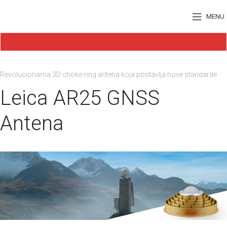
MENU
Revolucionarna 3D choke-ring antena koja postavlja nove standarde
Leica AR25 GNSS
Antena