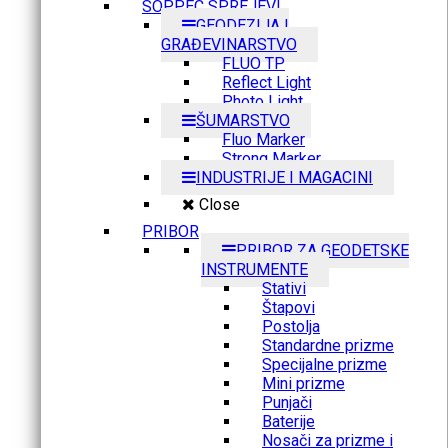
SOPPEC SPREJEVI
GEODEZIJA I
GRAĐEVINARSTVO
FLUO TP
Reflect Light
Photo Light
ŠUMARSTVO
Fluo Marker
Strong Marker
INDUSTRIJE I MAGACINI
Close
PRIBOR
PRIBOR ZA GEODETSKE
INSTRUMENTE
Stativi
Štapovi
Postolja
Standardne prizme
Specijalne prizme
Mini prizme
Punjači
Baterije
Nosači za prizme i