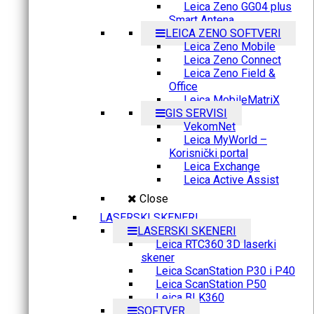
Leica Zeno GG04 plus
Smart Antena
LEICA ZENO SOFTVERI
Leica Zeno Mobile
Leica Zeno Connect
Leica Zeno Field &
Office
Leica MobileMatriX
GIS SERVISI
VekomNet
Leica MyWorld –
Korisnički portal
Leica Exchange
Leica Active Assist
Close
LASERSKI SKENERI
LASERSKI SKENERI
Leica RTC360 3D laserki
skener
Leica ScanStation P30 i P40
Leica ScanStation P50
Leica BLK360
SOFTVER