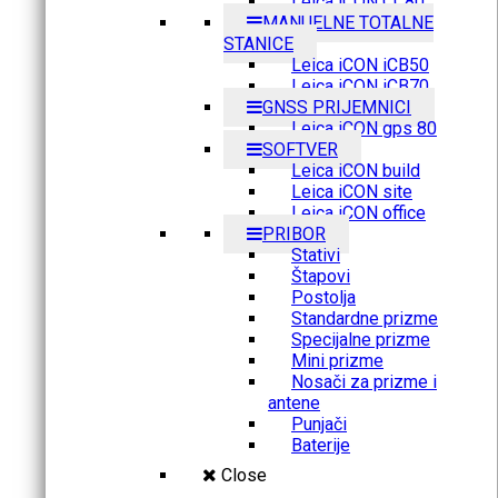
Leica iCON CC80
MANUELNE TOTALNE
STANICE
Leica iCON iCB50
Leica iCON iCB70
GNSS PRIJEMNICI
Leica iCON gps 80
SOFTVER
Leica iCON build
Leica iCON site
Leica iCON office
PRIBOR
Stativi
Štapovi
Postolja
Standardne prizme
Specijalne prizme
Mini prizme
Nosači za prizme i
antene
Punjači
Baterije
Close