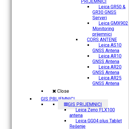
PRIJEMNICI
Leica GR50 &
GR30 GNSS
Serveri
Leica GMX902
Monitoring
prijemnici
CORS ANTENE
Leica AS10
GNSS Antena
Leica AR10
GNSS Antena
Leica AR20
GNSS Antena
Leica AR25
GNSS Antena
Close
GIS PRIJEMNICI
GIS PRIJEMNICI
Leica Zeno FLX100
antena
Leica GG04 plus Tablet
Rešenje