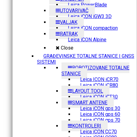
Leica PowerBlade
UTOVARIVAČ
Leica iCON iGW3 3D
VALJAK
Leica iCON compaction
RATRAK
Leica iCON Alpine
Close
GRAĐEVINSKE TOTALNE STANICE I GNSS
SISTEMI
ROBOTIZOVANE TOTALNE
STANICE
Leica ICON iCR70
Leica iCON iCR80
LAYOUT TOOL
Leica iCON iCT30
SMART ANTENE
Leica iCON gps 30
Leica iCON gps 60
Leica iCON gps 70
KONTROLERI
Leica iCON CC70