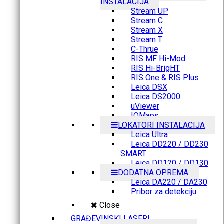
INSTALACIJA
Stream UP
Stream C
Stream X
Stream T
C-Thrue
RIS MF Hi-Mod
RIS Hi-BrigHT
RIS One & RIS Plus
Leica DSX
Leica DS2000
uViewer
IQMaps
LOKATORI INSTALACIJA
Leica Ultra
Leica DD220 / DD230
SMART
Leica DD120 / DD130
DODATNA OPREMA
Leica DA220 / DA230
Pribor za detekciju
Close
GRAĐEVINSKI LASERI