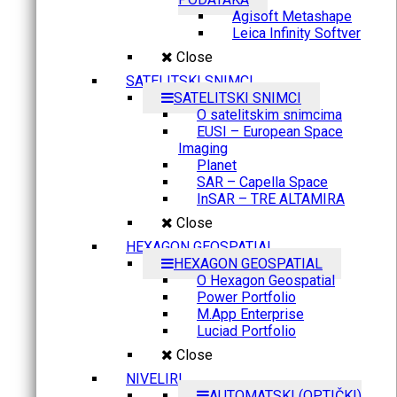
Agisoft Metashape
Leica Infinity Softver
Close
SATELITSKI SNIMCI
SATELITSKI SNIMCI
O satelitskim snimcima
EUSI – European Space
Imaging
Planet
SAR – Capella Space
InSAR – TRE ALTAMIRA
Close
HEXAGON GEOSPATIAL
HEXAGON GEOSPATIAL
O Hexagon Geospatial
Power Portfolio
M.App Enterprise
Luciad Portfolio
Close
NIVELIRI
AUTOMATSKI (OPTIČKI)