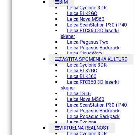
BIM
Leica Cyclone 3DR
Leica BLK2GO
Leica Nova MS60
Leica ScanStation P30 i P40
Leica RTC360 3D laserki
skener
Leica Pegasus:Two
Leica Pegasus:Backpack
Leica CloudWorx
ZAŠTITA SPOMENIKA KULTURE
Leica Cyclone 3DR
Leica BLK2GO
Leica BLK360
Leica RTC360 3D laserki
skener
Leica TS16
Leica Nova MS60
Leica ScanStation P30 i P40
Leica Pegasus:Backpack
Leica Pegasus:Backpack
Leica Cyclone
VIRTUELNA REALNOST
Leica Cyclone 3DR