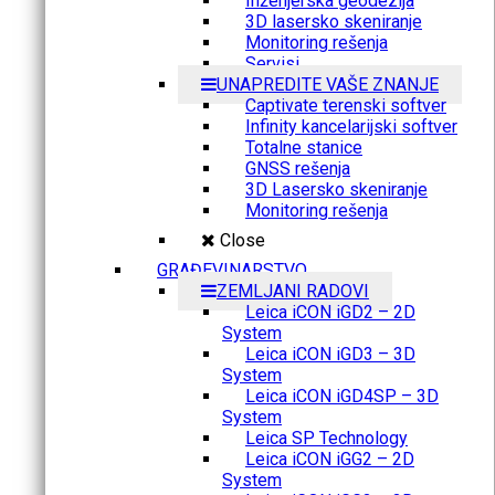
Inženjerska geodezija
3D lasersko skeniranje
Monitoring rešenja
Servisi
UNAPREDITE VAŠE ZNANJE
Captivate terenski softver
Infinity kancelarijski softver
Totalne stanice
GNSS rešenja
3D Lasersko skeniranje
Monitoring rešenja
Close
GRAĐEVINARSTVO
ZEMLJANI RADOVI
Leica iCON iGD2 – 2D
System
Leica iCON iGD3 – 3D
System
Leica iCON iGD4SP – 3D
System
Leica SP Technology
Leica iCON iGG2 – 2D
System