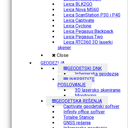
Leica BLK2GO
Leica Nova MS60
Leica ScanStation P30 i P40
Leica Captivate
Leica Cyclone
Leica Pegasus:Backpack
Leica Pegasus:Two
Leica RTC360 3D laserki
skener
Close
GEODEZIJA
GEODETSKI DNK
Inženjerska geodezija
UNAPREDITE
POSLOVANJE
3D lasersko skeniranje
Monitoring
GEODETSKA REŠENJA
Captivate geodetski softver
Infinity office softver
Totalne Stanice
GNSS rešenja