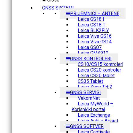
GNSS SISTEMI
PRIJEMNICI – ANTENE
Leica GS18 I
Leica GS18 T
Leica BLK2FLY
Leica Viva GS16
Leica Viva GS14
Leica GS07
Leica GMX910
GNSS KONTROLERI
CS10/CS15 kontroleri
Leica CS20 kontroler
Leica CS30 tablet
CS35 Tablet
Leica Zeno Tab2
GNSS SERVISI
VekomNet
Leica MyWorld –
Korisnički portal
Leica Exchange
Leica Active Assist
GNSS SOFTVER
Leica Captivate