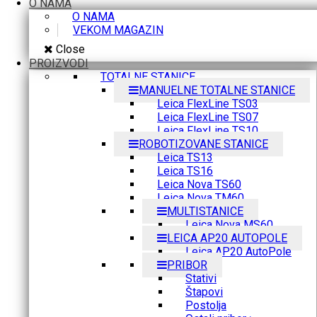
O NAMA
O NAMA
VEKOM MAGAZIN
Close
PROIZVODI
TOTALNE STANICE
MANUELNE TOTALNE STANICE
Leica FlexLine TS03
Leica FlexLine TS07
Leica FlexLine TS10
ROBOTIZOVANE STANICE
Leica TS13
Leica TS16
Leica Nova TS60
Leica Nova TM60
MULTISTANICE
Leica Nova MS60
LEICA AP20 AUTOPOLE
Leica AP20 AutoPole
PRIBOR
Stativi
Štapovi
Postolja