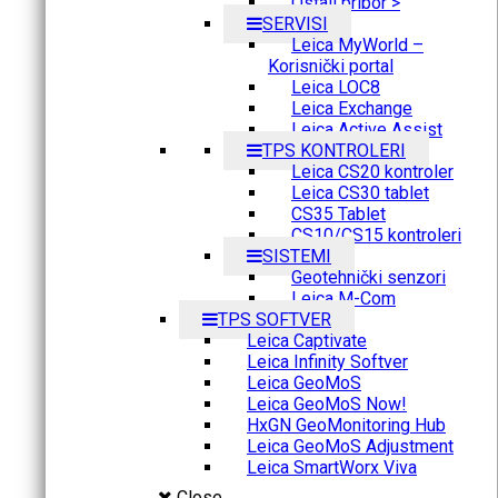
Ostali pribor >
SERVISI
Leica MyWorld –
Korisnički portal
Leica LOC8
Leica Exchange
Leica Active Assist
TPS KONTROLERI
Leica CS20 kontroler
Leica CS30 tablet
CS35 Tablet
CS10/CS15 kontroleri
SISTEMI
Geotehnički senzori
Leica M-Com
TPS SOFTVER
Leica Captivate
Leica Infinity Softver
Leica GeoMoS
Leica GeoMoS Now!
HxGN GeoMonitoring Hub
Leica GeoMoS Adjustment
Leica SmartWorx Viva
Close