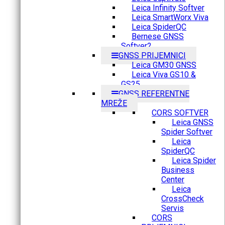
Leica Infinity Softver
Leica SmartWorx Viva
Leica SpiderQC
Bernese GNSS
Softver2
GNSS PRIJEMNICI
Leica GM30 GNSS
Leica Viva GS10 &
GS25
GNSS REFERENTNE
MREŽE
CORS SOFTVER
Leica GNSS
Spider Softver
Leica
SpiderQC
Leica Spider
Business
Center
Leica
CrossCheck
Servis
CORS