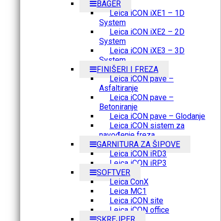
BAGER
Leica iCON iXE1 – 1D
System
Leica iCON iXE2 – 2D
System
Leica iCON iXE3 – 3D
System
FINIŠERI I FREZA
Leica iCON pave –
Asfaltiranje
Leica iCON pave –
Betoniranje
Leica iCON pave – Glodanje
Leica iCON sistem za
navođenje freza
GARNITURA ZA ŠIPOVE
Leica iCON iRD3
Leica iCON iRP3
SOFTVER
Leica ConX
Leica MC1
Leica iCON site
Leica iCON office
SKREJPER