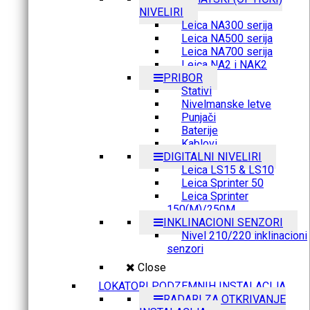
NIVELIRI
Leica NA300 serija
Leica NA500 serija
Leica NA700 serija
Leica NA2 i NAK2
PRIBOR
Stativi
Nivelmanske letve
Punjači
Baterije
Kablovi
DIGITALNI NIVELIRI
Leica LS15 & LS10
Leica Sprinter 50
Leica Sprinter
150(M)/250M
INKLINACIONI SENZORI
Nivel 210/220 inklinacioni
senzori
Close
LOKATORI PODZEMNIH INSTALACIJA
RADARI ZA OTKRIVANJE