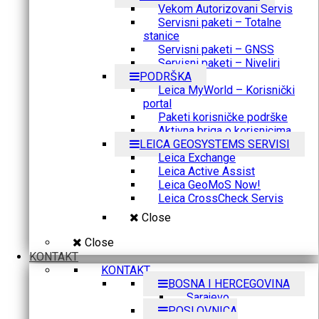
Vekom Autorizovani Servis
Servisni paketi – Totalne
stanice
Servisni paketi – GNSS
Servisni paketi – Niveliri
PODRŠKA
Leica MyWorld – Korisnički
portal
Paketi korisničke podrške
Aktivna briga o korisnicima
LEICA GEOSYSTEMS SERVISI
Leica Exchange
Leica Active Assist
Leica GeoMoS Now!
Leica CrossCheck Servis
Close
Close
KONTAKT
KONTAKT
BOSNA I HERCEGOVINA
Sarajevo
POSLOVNICA