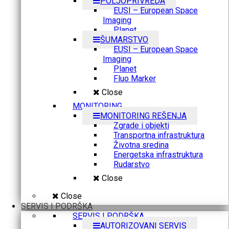
POLJOPRIVREDA
EUSI – European Space
Imaging
Planet
ŠUMARSTVO
EUSI – European Space
Imaging
Planet
Fluo Marker
Close
MONITORING
MONITORING REŠENJA
Zgrade i objekti
Transportna infrastruktura
Životna sredina
Energetska infrastruktura
Rudarstvo
Close
Close
SERVIS I PODRŠKA
SERVIS I PODRŠKA
AUTORIZOVANI SERVIS