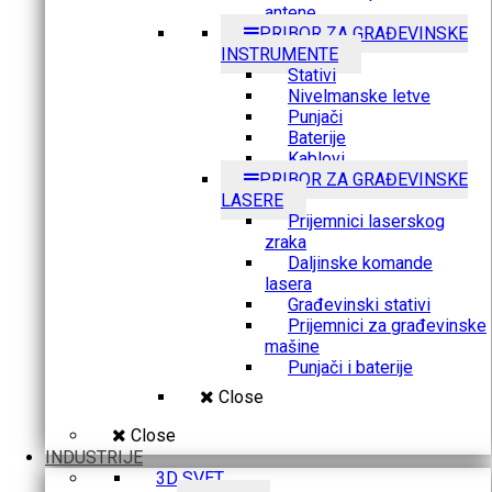
antene
PRIBOR ZA GRAĐEVINSKE
INSTRUMENTE
Stativi
Nivelmanske letve
Punjači
Baterije
Kablovi
PRIBOR ZA GRAĐEVINSKE
LASERE
Prijemnici laserskog
zraka
Daljinske komande
lasera
Građevinski stativi
Prijemnici za građevinske
mašine
Punjači i baterije
Close
Close
INDUSTRIJE
3D SVET