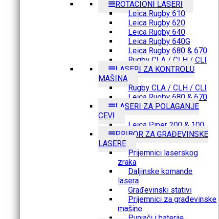
ROTACIONI LASERI
Leica Rugby 610
Leica Rugby 620
Leica Rugby 640
Leica Rugby 640G
Leica Rugby 680 & 670
Rugby CLA / CLH / CLI
LASERI ZA KONTROLU
MAŠINA
Rugby CLA / CLH / CLI
Leica Rugby 680 & 670
LASERI ZA POLAGANJE
CEVI
Leica Piper 200 & 100
PRIBOR ZA GRAĐEVINSKE
LASERE
Prijemnici laserskog
zraka
Daljinske komande
lasera
Građevinski stativi
Prijemnici za građevinske
mašine
Punjači i baterije