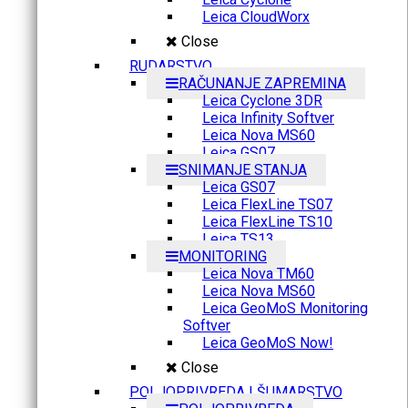
Leica CloudWorx
Close
RUDARSTVO
RAČUNANJE ZAPREMINA
Leica Cyclone 3DR
Leica Infinity Softver
Leica Nova MS60
Leica GS07
SNIMANJE STANJA
Leica GS07
Leica FlexLine TS07
Leica FlexLine TS10
Leica TS13
MONITORING
Leica Nova TM60
Leica Nova MS60
Leica GeoMoS Monitoring
Softver
Leica GeoMoS Now!
Close
POLJOPRIVREDA I ŠUMARSTVO