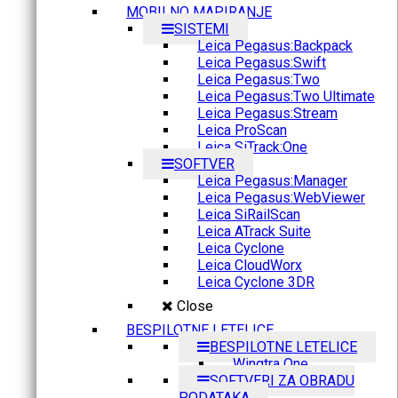
MOBILNO MAPIRANJE
SISTEMI
Leica Pegasus:Backpack
Leica Pegasus:Swift
Leica Pegasus:Two
Leica Pegasus:Two Ultimate
Leica Pegasus:Stream
Leica ProScan
Leica SiTrack:One
SOFTVER
Leica Pegasus:Manager
Leica Pegasus:WebViewer
Leica SiRailScan
Leica ATrack Suite
Leica Cyclone
Leica CloudWorx
Leica Cyclone 3DR
Close
BESPILOTNE LETELICE
BESPILOTNE LETELICE
Wingtra One
SOFTVERI ZA OBRADU
PODATAKA