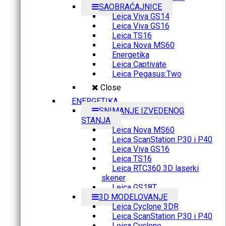
SAOBRAĆAJNICE
Leica Viva GS14
Leica Viva GS16
Leica TS16
Leica Nova MS60
Energetika
Leica Captivate
Leica Pegasus:Two
Close
ENERGETIKA
SNIMANJE IZVEDENOG
STANJA
Leica Nova MS60
Leica ScanStation P30 i P40
Leica Viva GS16
Leica TS16
Leica RTC360 3D laserki
skener
Leica GS18T
3D MODELOVANJE
Leica Cyclone 3DR
Leica ScanStation P30 i P40
Leica Cyclone