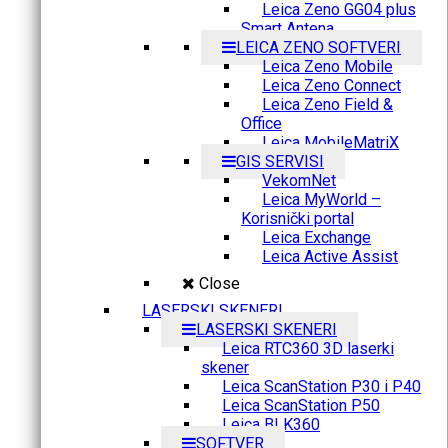
Leica Zeno GG04 plus
Smart Antena
LEICA ZENO SOFTVERI
Leica Zeno Mobile
Leica Zeno Connect
Leica Zeno Field &
Office
Leica MobileMatriX
GIS SERVISI
VekomNet
Leica MyWorld –
Korisnički portal
Leica Exchange
Leica Active Assist
Close
LASERSKI SKENERI
LASERSKI SKENERI
Leica RTC360 3D laserki
skener
Leica ScanStation P30 i P40
Leica ScanStation P50
Leica BLK360
SOFTVER