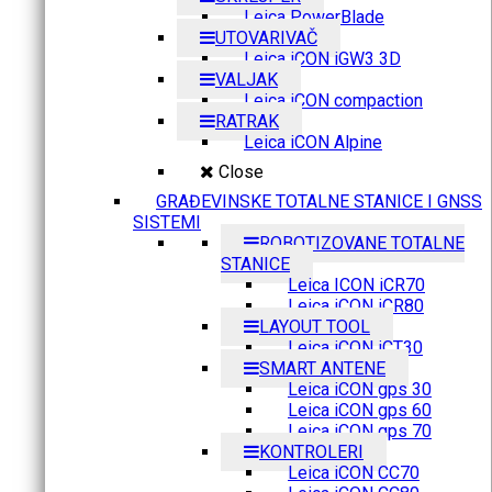
Leica PowerBlade
UTOVARIVAČ
Leica iCON iGW3 3D
VALJAK
Leica iCON compaction
RATRAK
Leica iCON Alpine
Close
GRAĐEVINSKE TOTALNE STANICE I GNSS
SISTEMI
ROBOTIZOVANE TOTALNE
STANICE
Leica ICON iCR70
Leica iCON iCR80
LAYOUT TOOL
Leica iCON iCT30
SMART ANTENE
Leica iCON gps 30
Leica iCON gps 60
Leica iCON gps 70
KONTROLERI
Leica iCON CC70