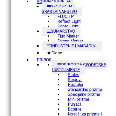
SOPPEC SPREJEVI
GEODEZIJA I
GRAĐEVINARSTVO
FLUO TP
Reflect Light
Photo Light
ŠUMARSTVO
Fluo Marker
Strong Marker
INDUSTRIJE I MAGACINI
Close
PRIBOR
PRIBOR ZA GEODETSKE
INSTRUMENTE
Stativi
Štapovi
Postolja
Standardne prizme
Specijalne prizme
Mini prizme
Punjači
Baterije
Nosači za prizme i