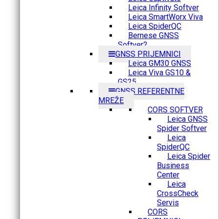
Leica Infinity Softver
Leica SmartWorx Viva
Leica SpiderQC
Bernese GNSS
Softver2
GNSS PRIJEMNICI
Leica GM30 GNSS
Leica Viva GS10 &
GS25
GNSS REFERENTNE
MREŽE
CORS SOFTVER
Leica GNSS
Spider Softver
Leica
SpiderQC
Leica Spider
Business
Center
Leica
CrossCheck
Servis
CORS