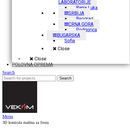
LABORATORIJE
Banja Luka
SRBIJA
Beograd
CRNA GORA
Podgorica
BUGARSKA
Sofia
Close
Close
POLOVNA OPREMA
Search
Search
Menu
3D kontrola mašina za frezu