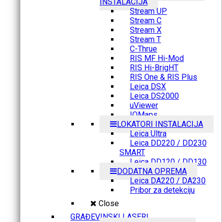
INSTALACIJA
Stream UP
Stream C
Stream X
Stream T
C-Thrue
RIS MF Hi-Mod
RIS Hi-BrigHT
RIS One & RIS Plus
Leica DSX
Leica DS2000
uViewer
IQMaps
LOKATORI INSTALACIJA
Leica Ultra
Leica DD220 / DD230
SMART
Leica DD120 / DD130
DODATNA OPREMA
Leica DA220 / DA230
Pribor za detekciju
Close
GRAĐEVINSKI LASERI