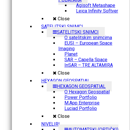
Agisoft Metashape
Leica Infinity Softver
Close
SATELITSKI SNIMCI
SATELITSKI SNIMCI
O satelitskim snimcima
EUSI – European Space
Imaging
Planet
SAR – Capella Space
InSAR – TRE ALTAMIRA
Close
HEXAGON GEOSPATIAL
HEXAGON GEOSPATIAL
O Hexagon Geospatial
Power Portfolio
M.App Enterprise
Luciad Portfolio
Close
NIVELIRI
AUTOMATSKI (OPTIČKI)