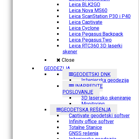
Leica BLK2GO
Leica Nova MS60
Leica ScanStation P30 i P40
Leica Captivate
Leica Cyclone
Leica Pegasus:Backpack
Leica Pegasus:Two
Leica RTC360 3D laserki
skener
Close
GEODEZIJA
GEODETSKI DNK
Inženjerska geodezija
UNAPREDITE
POSLOVANJE
3D lasersko skeniranje
Monitoring
GEODETSKA REŠENJA
Captivate geodetski softver
Infinity office softver
Totalne Stanice
GNSS rešenja