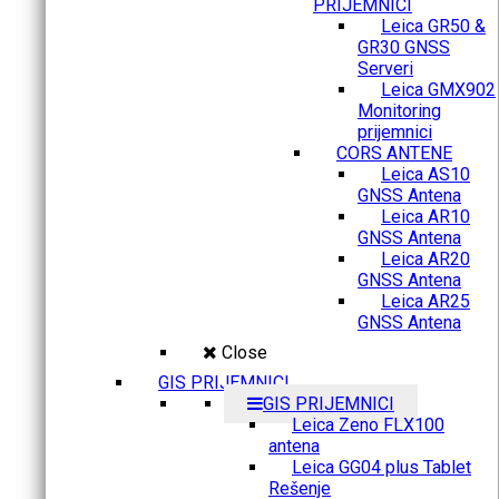
PRIJEMNICI
Leica GR50 &
GR30 GNSS
Serveri
Leica GMX902
Monitoring
prijemnici
CORS ANTENE
Leica AS10
GNSS Antena
Leica AR10
GNSS Antena
Leica AR20
GNSS Antena
Leica AR25
GNSS Antena
Close
GIS PRIJEMNICI
GIS PRIJEMNICI
Leica Zeno FLX100
antena
Leica GG04 plus Tablet
Rešenje