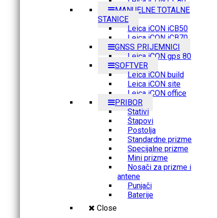
Leica iCON CC80
MANUELNE TOTALNE
STANICE
Leica iCON iCB50
Leica iCON iCB70
GNSS PRIJEMNICI
Leica iCON gps 80
SOFTVER
Leica iCON build
Leica iCON site
Leica iCON office
PRIBOR
Stativi
Štapovi
Postolja
Standardne prizme
Specijalne prizme
Mini prizme
Nosači za prizme i
antene
Punjači
Baterije
Close