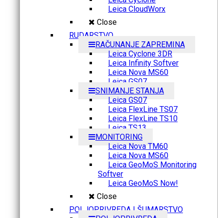
Leica CloudWorx
Close
RUDARSTVO
RAČUNANJE ZAPREMINA
Leica Cyclone 3DR
Leica Infinity Softver
Leica Nova MS60
Leica GS07
SNIMANJE STANJA
Leica GS07
Leica FlexLine TS07
Leica FlexLine TS10
Leica TS13
MONITORING
Leica Nova TM60
Leica Nova MS60
Leica GeoMoS Monitoring
Softver
Leica GeoMoS Now!
Close
POLJOPRIVREDA I ŠUMARSTVO