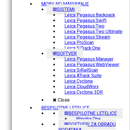
MOBILNO MAPIRANJE
SISTEMI
Leica Pegasus:Backpack
Leica Pegasus:Swift
Leica Pegasus:Two
Leica Pegasus:Two Ultimate
Leica Pegasus:Stream
Leica ProScan
Leica SiTrack:One
SOFTVER
Leica Pegasus:Manager
Leica Pegasus:WebViewer
Leica SiRailScan
Leica ATrack Suite
Leica Cyclone
Leica CloudWorx
Leica Cyclone 3DR
Close
BESPILOTNE LETELICE
BESPILOTNE LETELICE
Wingtra One
SOFTVERI ZA OBRADU
PODATAKA