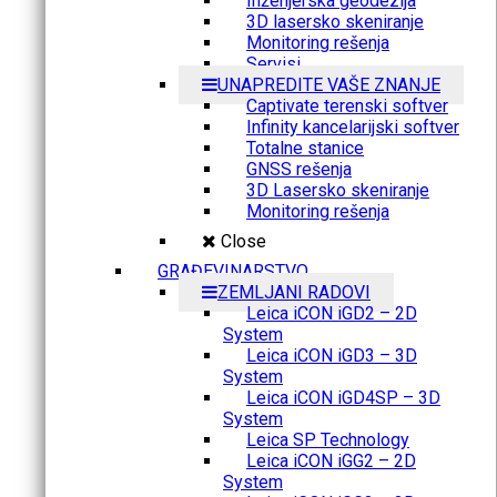
Inženjerska geodezija
3D lasersko skeniranje
Monitoring rešenja
Servisi
UNAPREDITE VAŠE ZNANJE
Captivate terenski softver
Infinity kancelarijski softver
Totalne stanice
GNSS rešenja
3D Lasersko skeniranje
Monitoring rešenja
Close
GRAĐEVINARSTVO
ZEMLJANI RADOVI
Leica iCON iGD2 – 2D
System
Leica iCON iGD3 – 3D
System
Leica iCON iGD4SP – 3D
System
Leica SP Technology
Leica iCON iGG2 – 2D
System