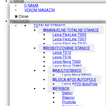
O NAMA
O NAMA
VEKOM MAGAZIN
Close
PROIZVODI
TOTALNE STANICE
MANUELNE TOTALNE STANICE
Leica FlexLine TS03
Leica FlexLine TS07
Leica FlexLine TS10
ROBOTIZOVANE STANICE
Leica TS13
Leica TS16
Leica Nova TS60
Leica Nova TM60
MULTISTANICE
Leica Nova MS60
LEICA AP20 AUTOPOLE
Leica AP20 AutoPole
PRIBOR
Stativi
Štapovi
Postolja