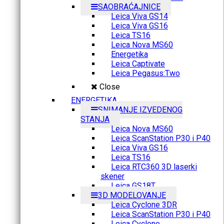
SAOBRAĆAJNICE
Leica Viva GS14
Leica Viva GS16
Leica TS16
Leica Nova MS60
Energetika
Leica Captivate
Leica Pegasus:Two
Close
ENERGETIKA
SNIMANJE IZVEDENOG
STANJA
Leica Nova MS60
Leica ScanStation P30 i P40
Leica Viva GS16
Leica TS16
Leica RTC360 3D laserki
skener
Leica GS18T
3D MODELOVANJE
Leica Cyclone 3DR
Leica ScanStation P30 i P40
Leica Cyclone