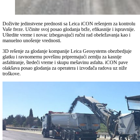
Doživite
jedinstvene
prednosti
sa
Leica
iCON
rešenjem
za
kontrolu
Vaše
freze
.
Učinite
svoj
posao
glodanja
brže
,
efikasnije
i
ispravnije
.
Uštedite
vreme
i
novac
izbegavajući
ru
čni rad obeležavanja kao i
manuelno unošenje vrednosti
.
3D
rešenje
za
glodanje
kompanije
Leica Geosystems
obezbedjuje
glatku
i
ravnomernu
površinu
pripremajuć
i
zemlju
za
kasnije
asfaltiranje
,
štedeći
vrem
e
i
skupu
mešavinu
asfalta
.
iCON
pave
olakšava
posao
glodanja
za
operater
a
i
izvođača
radova
uz
niže
troškove
.