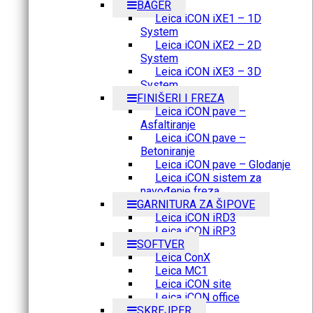
BAGER
Leica iCON iXE1 – 1D
System
Leica iCON iXE2 – 2D
System
Leica iCON iXE3 – 3D
System
FINIŠERI I FREZA
Leica iCON pave –
Asfaltiranje
Leica iCON pave –
Betoniranje
Leica iCON pave – Glodanje
Leica iCON sistem za
navođenje freza
GARNITURA ZA ŠIPOVE
Leica iCON iRD3
Leica iCON iRP3
SOFTVER
Leica ConX
Leica MC1
Leica iCON site
Leica iCON office
SKREJPER