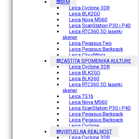
BIM
Leica Cyclone 3DR
Leica BLK2GO
Leica Nova MS60
Leica ScanStation P30 i P40
Leica RTC360 3D laserki
skener
Leica Pegasus:Two
Leica Pegasus:Backpack
Leica CloudWorx
ZAŠTITA SPOMENIKA KULTURE
Leica Cyclone 3DR
Leica BLK2GO
Leica BLK360
Leica RTC360 3D laserki
skener
Leica TS16
Leica Nova MS60
Leica ScanStation P30 i P40
Leica Pegasus:Backpack
Leica Pegasus:Backpack
Leica Cyclone
VIRTUELNA REALNOST
Leica Cyclone 3DR