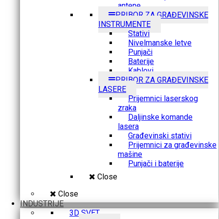
antene
PRIBOR ZA GRAĐEVINSKE
INSTRUMENTE
Stativi
Nivelmanske letve
Punjači
Baterije
Kablovi
PRIBOR ZA GRAĐEVINSKE
LASERE
Prijemnici laserskog
zraka
Daljinske komande
lasera
Građevinski stativi
Prijemnici za građevinske
mašine
Punjači i baterije
Close
Close
INDUSTRIJE
3D SVET