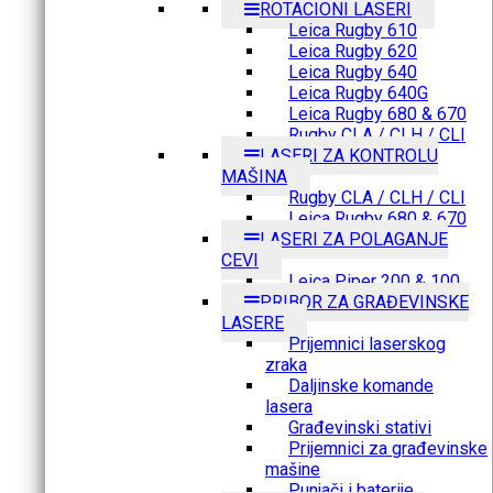
ROTACIONI LASERI
Leica Rugby 610
Leica Rugby 620
Leica Rugby 640
Leica Rugby 640G
Leica Rugby 680 & 670
Rugby CLA / CLH / CLI
LASERI ZA KONTROLU
MAŠINA
Rugby CLA / CLH / CLI
Leica Rugby 680 & 670
LASERI ZA POLAGANJE
CEVI
Leica Piper 200 & 100
PRIBOR ZA GRAĐEVINSKE
LASERE
Prijemnici laserskog
zraka
Daljinske komande
lasera
Građevinski stativi
Prijemnici za građevinske
mašine
Punjači i baterije