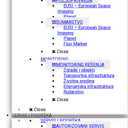
POLJOPRIVREDA
EUSI – European Space
Imaging
Planet
ŠUMARSTVO
EUSI – European Space
Imaging
Planet
Fluo Marker
Close
MONITORING
MONITORING REŠENJA
Zgrade i objekti
Transportna infrastruktura
Životna sredina
Energetska infrastruktura
Rudarstvo
Close
Close
SERVIS I PODRŠKA
SERVIS I PODRŠKA
AUTORIZOVANI SERVIS