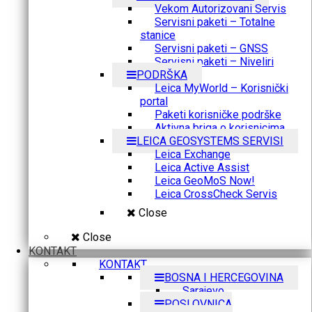
Vekom Autorizovani Servis
Servisni paketi – Totalne
stanice
Servisni paketi – GNSS
Servisni paketi – Niveliri
PODRŠKA
Leica MyWorld – Korisnički
portal
Paketi korisničke podrške
Aktivna briga o korisnicima
LEICA GEOSYSTEMS SERVISI
Leica Exchange
Leica Active Assist
Leica GeoMoS Now!
Leica CrossCheck Servis
Close
Close
KONTAKT
KONTAKT
BOSNA I HERCEGOVINA
Sarajevo
POSLOVNICA