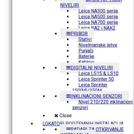
NIVELIRI
Leica NA300 serija
Leica NA500 serija
Leica NA700 serija
Leica NA2 i NAK2
PRIBOR
Stativi
Nivelmanske letve
Punjači
Baterije
Kablovi
DIGITALNI NIVELIRI
Leica LS15 & LS10
Leica Sprinter 50
Leica Sprinter
150(M)/250M
INKLINACIONI SENZORI
Nivel 210/220 inklinacioni
senzori
Close
LOKATORI PODZEMNIH INSTALACIJA
RADARI ZA OTKRIVANJE