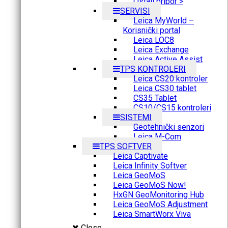
Ostali pribor >
SERVISI
Leica MyWorld –
Korisnički portal
Leica LOC8
Leica Exchange
Leica Active Assist
TPS KONTROLERI
Leica CS20 kontroler
Leica CS30 tablet
CS35 Tablet
CS10/CS15 kontroleri
SISTEMI
Geotehnički senzori
Leica M-Com
TPS SOFTVER
Leica Captivate
Leica Infinity Softver
Leica GeoMoS
Leica GeoMoS Now!
HxGN GeoMonitoring Hub
Leica GeoMoS Adjustment
Leica SmartWorx Viva
Close