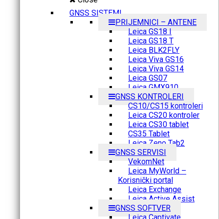
GNSS SISTEMI
PRIJEMNICI – ANTENE
Leica GS18 I
Leica GS18 T
Leica BLK2FLY
Leica Viva GS16
Leica Viva GS14
Leica GS07
Leica GMX910
GNSS KONTROLERI
CS10/CS15 kontroleri
Leica CS20 kontroler
Leica CS30 tablet
CS35 Tablet
Leica Zeno Tab2
GNSS SERVISI
VekomNet
Leica MyWorld –
Korisnički portal
Leica Exchange
Leica Active Assist
GNSS SOFTVER
Leica Captivate