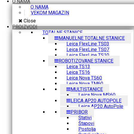
O NAMA
O NAMA
VEKOM MAGAZIN
Close
PROIZVODI
TOTALNE STANICE
MANUELNE TOTALNE STANICE
Leica FlexLine TS03
Leica FlexLine TS07
Leica FlexLine TS10
ROBOTIZOVANE STANICE
Leica TS13
Leica TS16
Leica Nova TS60
Leica Nova TM60
MULTISTANICE
Leica Nova MS60
LEICA AP20 AUTOPOLE
Leica AP20 AutoPole
PRIBOR
Stativi
Štapovi
Postolja