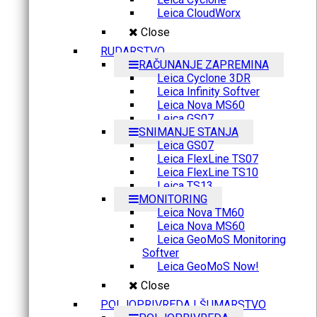
Leica CloudWorx
Close
RUDARSTVO
RAČUNANJE ZAPREMINA
Leica Cyclone 3DR
Leica Infinity Softver
Leica Nova MS60
Leica GS07
SNIMANJE STANJA
Leica GS07
Leica FlexLine TS07
Leica FlexLine TS10
Leica TS13
MONITORING
Leica Nova TM60
Leica Nova MS60
Leica GeoMoS Monitoring
Softver
Leica GeoMoS Now!
Close
POLJOPRIVREDA I ŠUMARSTVO