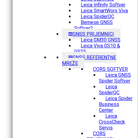
Leica Infinity Softver
Leica SmartWorx Viva
Leica SpiderQC
Bernese GNSS
Softver2
GNSS PRIJEMNICI
Leica GM30 GNSS
Leica Viva GS10 &
GS25
GNSS REFERENTNE
MREŽE
CORS SOFTVER
Leica GNSS
Spider Softver
Leica
SpiderQC
Leica Spider
Business
Center
Leica
CrossCheck
Servis
CORS