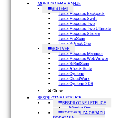
MOBILNO MAPIRANJE
SISTEMI
Leica Pegasus:Backpack
Leica Pegasus:Swift
Leica Pegasus:Two
Leica Pegasus:Two Ultimate
Leica Pegasus:Stream
Leica ProScan
Leica SiTrack:One
SOFTVER
Leica Pegasus:Manager
Leica Pegasus:WebViewer
Leica SiRailScan
Leica ATrack Suite
Leica Cyclone
Leica CloudWorx
Leica Cyclone 3DR
Close
BESPILOTNE LETELICE
BESPILOTNE LETELICE
Wingtra One
SOFTVERI ZA OBRADU
PODATAKA