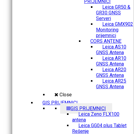
PRIJEMNICI
Leica GR50 &
GR30 GNSS
Serveri
Leica GMX902
Monitoring
prijemnici
CORS ANTENE
Leica AS10
GNSS Antena
Leica AR10
GNSS Antena
Leica AR20
GNSS Antena
Leica AR25
GNSS Antena
Close
GIS PRIJEMNICI
GIS PRIJEMNICI
Leica Zeno FLX100
antena
Leica GG04 plus Tablet
Rešenje