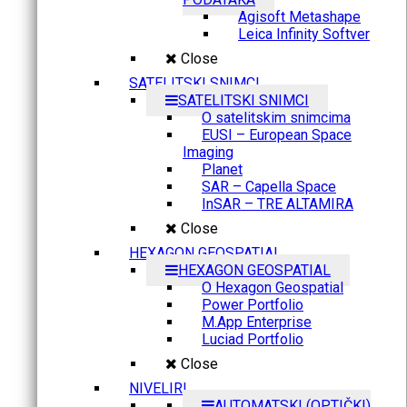
Agisoft Metashape
Leica Infinity Softver
Close
SATELITSKI SNIMCI
SATELITSKI SNIMCI
O satelitskim snimcima
EUSI – European Space
Imaging
Planet
SAR – Capella Space
InSAR – TRE ALTAMIRA
Close
HEXAGON GEOSPATIAL
HEXAGON GEOSPATIAL
O Hexagon Geospatial
Power Portfolio
M.App Enterprise
Luciad Portfolio
Close
NIVELIRI
AUTOMATSKI (OPTIČKI)