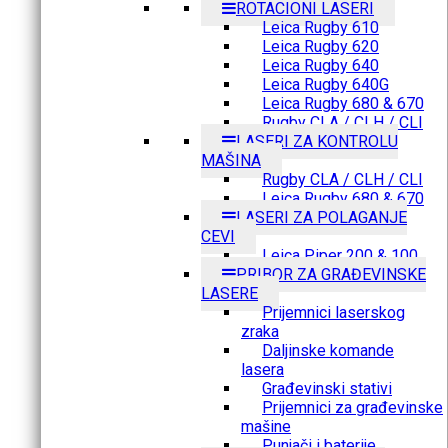
ROTACIONI LASERI
Leica Rugby 610
Leica Rugby 620
Leica Rugby 640
Leica Rugby 640G
Leica Rugby 680 & 670
Rugby CLA / CLH / CLI
LASERI ZA KONTROLU
MAŠINA
Rugby CLA / CLH / CLI
Leica Rugby 680 & 670
LASERI ZA POLAGANJE
CEVI
Leica Piper 200 & 100
PRIBOR ZA GRAĐEVINSKE
LASERE
Prijemnici laserskog
zraka
Daljinske komande
lasera
Građevinski stativi
Prijemnici za građevinske
mašine
Punjači i baterije