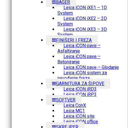
BAGER
Leica iCON iXE1 – 1D
System
Leica iCON iXE2 – 2D
System
Leica iCON iXE3 – 3D
System
FINIŠERI I FREZA
Leica iCON pave –
Asfaltiranje
Leica iCON pave –
Betoniranje
Leica iCON pave – Glodanje
Leica iCON sistem za
navođenje freza
GARNITURA ZA ŠIPOVE
Leica iCON iRD3
Leica iCON iRP3
SOFTVER
Leica ConX
Leica MC1
Leica iCON site
Leica iCON office
SKREJPER