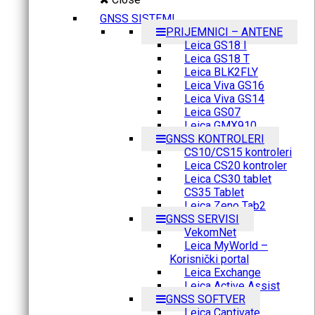
GNSS SISTEMI
PRIJEMNICI – ANTENE
Leica GS18 I
Leica GS18 T
Leica BLK2FLY
Leica Viva GS16
Leica Viva GS14
Leica GS07
Leica GMX910
GNSS KONTROLERI
CS10/CS15 kontroleri
Leica CS20 kontroler
Leica CS30 tablet
CS35 Tablet
Leica Zeno Tab2
GNSS SERVISI
VekomNet
Leica MyWorld –
Korisnički portal
Leica Exchange
Leica Active Assist
GNSS SOFTVER
Leica Captivate