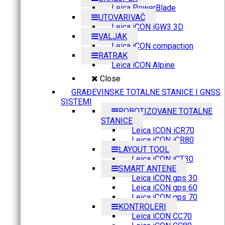
Leica PowerBlade
UTOVARIVAČ
Leica iCON iGW3 3D
VALJAK
Leica iCON compaction
RATRAK
Leica iCON Alpine
Close
GRAĐEVINSKE TOTALNE STANICE I GNSS
SISTEMI
ROBOTIZOVANE TOTALNE
STANICE
Leica ICON iCR70
Leica iCON iCR80
LAYOUT TOOL
Leica iCON iCT30
SMART ANTENE
Leica iCON gps 30
Leica iCON gps 60
Leica iCON gps 70
KONTROLERI
Leica iCON CC70