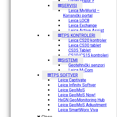
Ostali pribor >
SERVISI
Leica MyWorld –
Korisnički portal
Leica LOC8
Leica Exchange
Leica Active Assist
TPS KONTROLERI
Leica CS20 kontroler
Leica CS30 tablet
CS35 Tablet
CS10/CS15 kontroleri
SISTEMI
Geotehnički senzori
Leica M-Com
TPS SOFTVER
Leica Captivate
Leica Infinity Softver
Leica GeoMoS
Leica GeoMoS Now!
HxGN GeoMonitoring Hub
Leica GeoMoS Adjustment
Leica SmartWorx Viva
Close