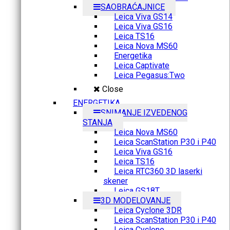
SAOBRAĆAJNICE
Leica Viva GS14
Leica Viva GS16
Leica TS16
Leica Nova MS60
Energetika
Leica Captivate
Leica Pegasus:Two
Close
ENERGETIKA
SNIMANJE IZVEDENOG
STANJA
Leica Nova MS60
Leica ScanStation P30 i P40
Leica Viva GS16
Leica TS16
Leica RTC360 3D laserki
skener
Leica GS18T
3D MODELOVANJE
Leica Cyclone 3DR
Leica ScanStation P30 i P40
Leica Cyclone