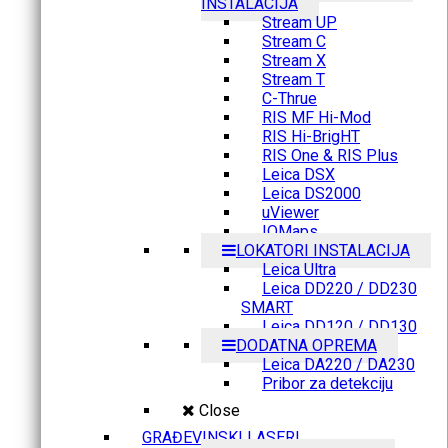
INSTALACIJA
Stream UP
Stream C
Stream X
Stream T
C-Thrue
RIS MF Hi-Mod
RIS Hi-BrigHT
RIS One & RIS Plus
Leica DSX
Leica DS2000
uViewer
IQMaps
LOKATORI INSTALACIJA
Leica Ultra
Leica DD220 / DD230
SMART
Leica DD120 / DD130
DODATNA OPREMA
Leica DA220 / DA230
Pribor za detekciju
Close
GRAĐEVINSKI LASERI