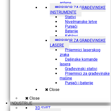
antene
PRIBOR ZA GRAĐEVINSKE
INSTRUMENTE
Stativi
Nivelmanske letve
Punjači
Baterije
Kablovi
PRIBOR ZA GRAĐEVINSKE
LASERE
Prijemnici laserskog
zraka
Daljinske komande
lasera
Građevinski stativi
Prijemnici za građevinske
mašine
Punjači i baterije
Close
Close
INDUSTRIJE
3D SVET