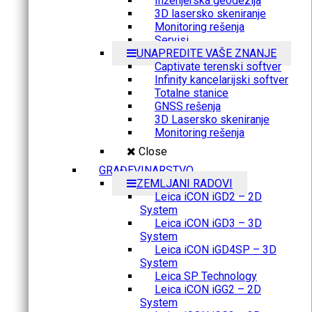
Inženjerska geodezija
3D lasersko skeniranje
Monitoring rešenja
Servisi
UNAPREDITE VAŠE ZNANJE
Captivate terenski softver
Infinity kancelarijski softver
Totalne stanice
GNSS rešenja
3D Lasersko skeniranje
Monitoring rešenja
Close
GRAĐEVINARSTVO
ZEMLJANI RADOVI
Leica iCON iGD2 – 2D
System
Leica iCON iGD3 – 3D
System
Leica iCON iGD4SP – 3D
System
Leica SP Technology
Leica iCON iGG2 – 2D
System