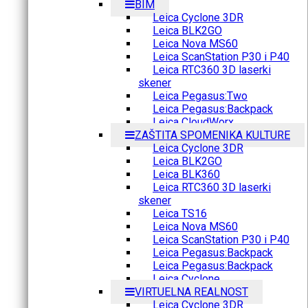
BIM
Leica Cyclone 3DR
Leica BLK2GO
Leica Nova MS60
Leica ScanStation P30 i P40
Leica RTC360 3D laserki
skener
Leica Pegasus:Two
Leica Pegasus:Backpack
Leica CloudWorx
ZAŠTITA SPOMENIKA KULTURE
Leica Cyclone 3DR
Leica BLK2GO
Leica BLK360
Leica RTC360 3D laserki
skener
Leica TS16
Leica Nova MS60
Leica ScanStation P30 i P40
Leica Pegasus:Backpack
Leica Pegasus:Backpack
Leica Cyclone
VIRTUELNA REALNOST
Leica Cyclone 3DR