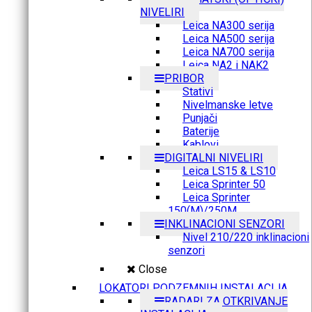
NIVELIRI
Leica NA300 serija
Leica NA500 serija
Leica NA700 serija
Leica NA2 i NAK2
PRIBOR
Stativi
Nivelmanske letve
Punjači
Baterije
Kablovi
DIGITALNI NIVELIRI
Leica LS15 & LS10
Leica Sprinter 50
Leica Sprinter
150(M)/250M
INKLINACIONI SENZORI
Nivel 210/220 inklinacioni
senzori
Close
LOKATORI PODZEMNIH INSTALACIJA
RADARI ZA OTKRIVANJE