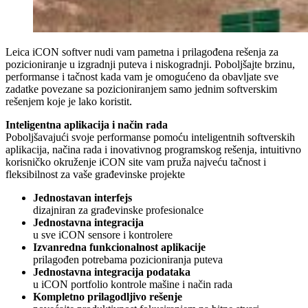
Leica iCON softver nudi vam pametna i prilagođena rešenja za
pozicioniranje u izgradnji puteva i niskogradnji. Poboljšajte brzinu,
performanse i tačnost kada vam je omogućeno da obavljate sve
zadatke povezane sa pozicioniranjem samo jednim softverskim
rešenjem koje je lako koristit
.
Inteligentna aplikacija i način rada
Poboljšavajući svoje performanse pomoću inteligentnih softverskih
aplikacija, načina rada i inovativnog programskog rešenja, intuitivno
korisničko okruženje iCON site vam pruža najveću tačnost i
fleksibilnost za vaše građevinske projekte
Jednostavan interfejs
dizajniran za građevinske profesionalce
Jednostavna integracija
u sve
iCON sensor
e
i
kontrolere
Izvanredna funkcionalnost aplikacije
prilagođen potrebama pozicioniranja puteva
Jednostavna integracija podataka
u
iCON portfolio
kontrole mašine i način rada
Kompletno prilagodljivo rešenje