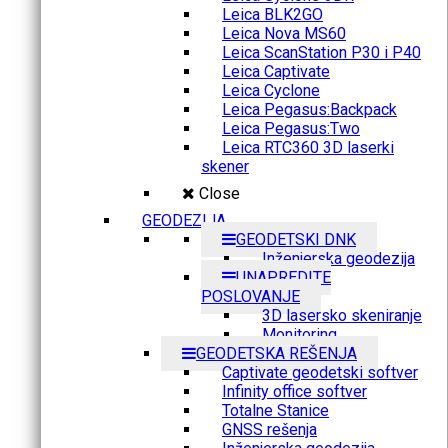
Leica BLK2GO
Leica Nova MS60
Leica ScanStation P30 i P40
Leica Captivate
Leica Cyclone
Leica Pegasus:Backpack
Leica Pegasus:Two
Leica RTC360 3D laserki
skener
Close
GEODEZIJA
GEODETSKI DNK
Inženjerska geodezija
UNAPREDITE
POSLOVANJE
3D lasersko skeniranje
Monitoring
GEODETSKA REŠENJA
Captivate geodetski softver
Infinity office softver
Totalne Stanice
GNSS rešenja