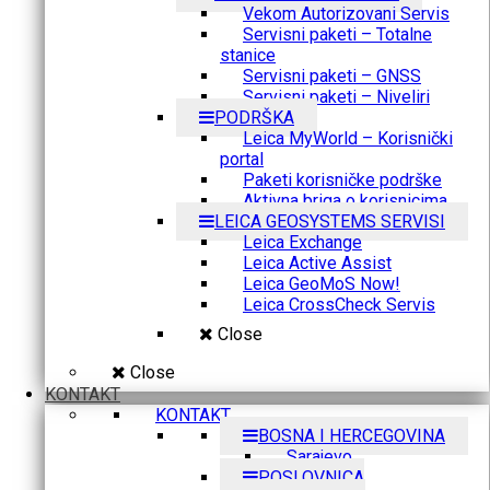
Vekom Autorizovani Servis
Servisni paketi – Totalne
stanice
Servisni paketi – GNSS
Servisni paketi – Niveliri
PODRŠKA
Leica MyWorld – Korisnički
portal
Paketi korisničke podrške
Aktivna briga o korisnicima
LEICA GEOSYSTEMS SERVISI
Leica Exchange
Leica Active Assist
Leica GeoMoS Now!
Leica CrossCheck Servis
Close
Close
KONTAKT
KONTAKT
BOSNA I HERCEGOVINA
Sarajevo
POSLOVNICA