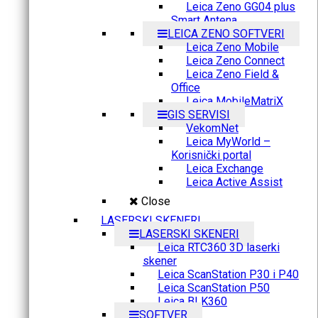
Leica Zeno GG04 plus
Smart Antena
LEICA ZENO SOFTVERI
Leica Zeno Mobile
Leica Zeno Connect
Leica Zeno Field &
Office
Leica MobileMatriX
GIS SERVISI
VekomNet
Leica MyWorld –
Korisnički portal
Leica Exchange
Leica Active Assist
Close
LASERSKI SKENERI
LASERSKI SKENERI
Leica RTC360 3D laserki
skener
Leica ScanStation P30 i P40
Leica ScanStation P50
Leica BLK360
SOFTVER