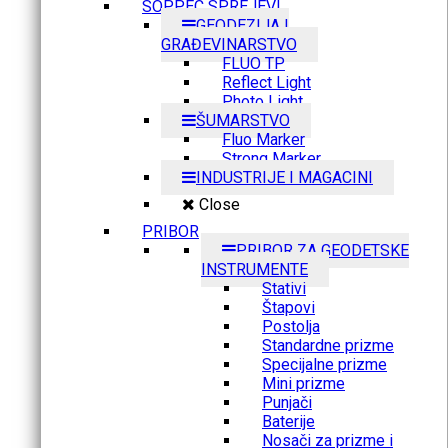
SOPPEC SPREJEVI
GEODEZIJA I
GRAĐEVINARSTVO
FLUO TP
Reflect Light
Photo Light
ŠUMARSTVO
Fluo Marker
Strong Marker
INDUSTRIJE I MAGACINI
Close
PRIBOR
PRIBOR ZA GEODETSKE
INSTRUMENTE
Stativi
Štapovi
Postolja
Standardne prizme
Specijalne prizme
Mini prizme
Punjači
Baterije
Nosači za prizme i