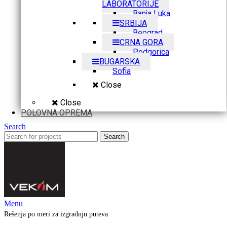
LABORATORIJE
Banja Luka
SRBIJA
Beograd
CRNA GORA
Podgorica
BUGARSKA
Sofia
Close
Close
POLOVNA OPREMA
Search
Search
Menu
Rešenja po meri za izgradnju puteva