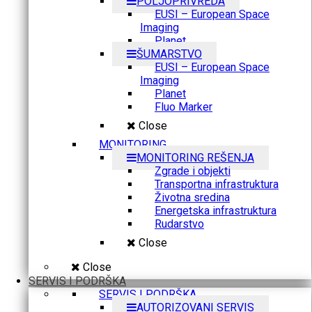
POLJOPRIVREDA
EUSI – European Space
Imaging
Planet
ŠUMARSTVO
EUSI – European Space
Imaging
Planet
Fluo Marker
Close
MONITORING
MONITORING REŠENJA
Zgrade i objekti
Transportna infrastruktura
Životna sredina
Energetska infrastruktura
Rudarstvo
Close
Close
SERVIS I PODRŠKA
SERVIS I PODRŠKA
AUTORIZOVANI SERVIS