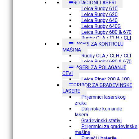
ROTACIONI LASERI
Leica Rugby 610
Leica Rugby 620
Leica Rugby 640
Leica Rugby 640G
Leica Rugby 680 & 670
Rugby CLA / CLH / CLI
LASERI ZA KONTROLU
MAŠINA
Rugby CLA / CLH / CLI
Leica Rugby 680 & 670
LASERI ZA POLAGANJE
CEVI
Leica Piper 200 & 100
PRIBOR ZA GRAĐEVINSKE
LASERE
Prijemnici laserskog
zraka
Daljinske komande
lasera
Građevinski stativi
Prijemnici za građevinske
mašine
Punjači i baterije