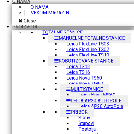
O NAMA
O NAMA
VEKOM MAGAZIN
Close
PROIZVODI
TOTALNE STANICE
MANUELNE TOTALNE STANICE
Leica FlexLine TS03
Leica FlexLine TS07
Leica FlexLine TS10
ROBOTIZOVANE STANICE
Leica TS13
Leica TS16
Leica Nova TS60
Leica Nova TM60
MULTISTANICE
Leica Nova MS60
LEICA AP20 AUTOPOLE
Leica AP20 AutoPole
PRIBOR
Stativi
Štapovi
Postolja