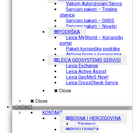
Vekom Autorizovani Servis
Servisni paketi – Totalne
stanice
Servisni paketi – GNSS
Servisni paketi – Niveliri
PODRŠKA
Leica MyWorld – Korisnički
portal
Paketi korisničke podrške
Aktivna briga o korisnicima
LEICA GEOSYSTEMS SERVISI
Leica Exchange
Leica Active Assist
Leica GeoMoS Now!
Leica CrossCheck Servis
Close
Close
KONTAKT
KONTAKT
BOSNA I HERCEGOVINA
Sarajevo
POSLOVNICA