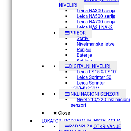
NIVELIRI
Leica NA300 serija
Leica NA500 serija
Leica NA700 serija
Leica NA2 i NAK2
PRIBOR
Stativi
Nivelmanske letve
Punjači
Baterije
Kablovi
DIGITALNI NIVELIRI
Leica LS15 & LS10
Leica Sprinter 50
Leica Sprinter
150(M)/250M
INKLINACIONI SENZORI
Nivel 210/220 inklinacioni
senzori
Close
LOKATORI PODZEMNIH INSTALACIJA
RADARI ZA OTKRIVANJE