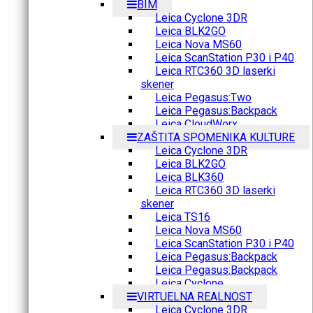
BIM
Leica Cyclone 3DR
Leica BLK2GO
Leica Nova MS60
Leica ScanStation P30 i P40
Leica RTC360 3D laserki
skener
Leica Pegasus:Two
Leica Pegasus:Backpack
Leica CloudWorx
ZAŠTITA SPOMENIKA KULTURE
Leica Cyclone 3DR
Leica BLK2GO
Leica BLK360
Leica RTC360 3D laserki
skener
Leica TS16
Leica Nova MS60
Leica ScanStation P30 i P40
Leica Pegasus:Backpack
Leica Pegasus:Backpack
Leica Cyclone
VIRTUELNA REALNOST
Leica Cyclone 3DR