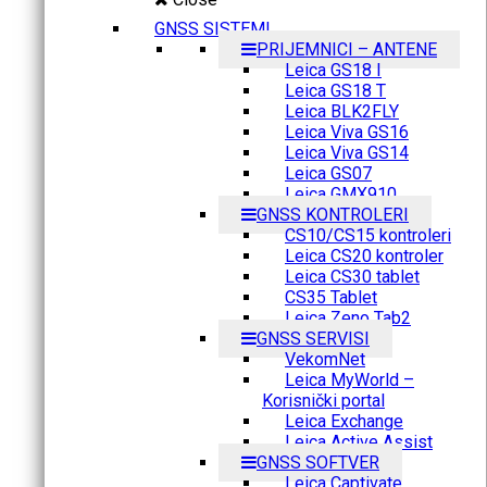
GNSS SISTEMI
PRIJEMNICI – ANTENE
Leica GS18 I
Leica GS18 T
Leica BLK2FLY
Leica Viva GS16
Leica Viva GS14
Leica GS07
Leica GMX910
GNSS KONTROLERI
CS10/CS15 kontroleri
Leica CS20 kontroler
Leica CS30 tablet
CS35 Tablet
Leica Zeno Tab2
GNSS SERVISI
VekomNet
Leica MyWorld –
Korisnički portal
Leica Exchange
Leica Active Assist
GNSS SOFTVER
Leica Captivate