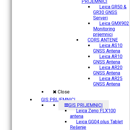
PRIJEMNICI
Leica GR50 &
GR30 GNSS
Serveri
Leica GMX902
Monitoring
prijemnici
CORS ANTENE
Leica AS10
GNSS Antena
Leica AR10
GNSS Antena
Leica AR20
GNSS Antena
Leica AR25
GNSS Antena
Close
GIS PRIJEMNICI
GIS PRIJEMNICI
Leica Zeno FLX100
antena
Leica GG04 plus Tablet
Rešenje