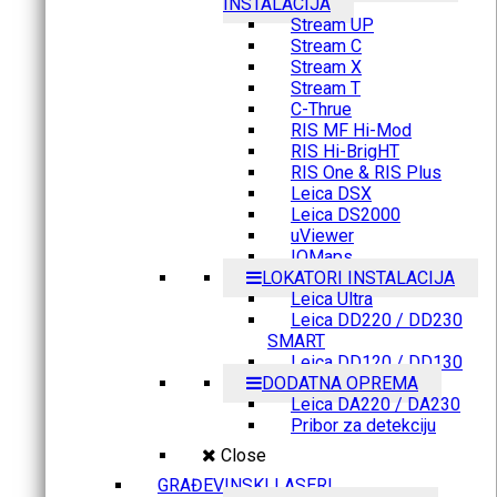
INSTALACIJA
Stream UP
Stream C
Stream X
Stream T
C-Thrue
RIS MF Hi-Mod
RIS Hi-BrigHT
RIS One & RIS Plus
Leica DSX
Leica DS2000
uViewer
IQMaps
LOKATORI INSTALACIJA
Leica Ultra
Leica DD220 / DD230
SMART
Leica DD120 / DD130
DODATNA OPREMA
Leica DA220 / DA230
Pribor za detekciju
Close
GRAĐEVINSKI LASERI