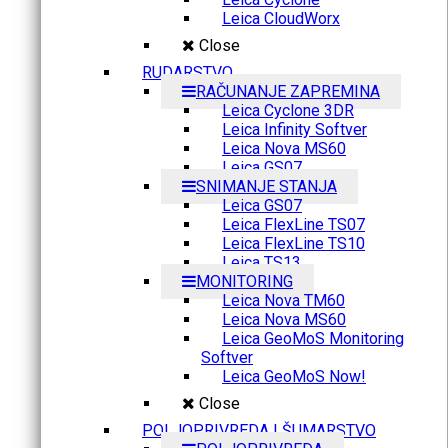
Leica CloudWorx
Close
RUDARSTVO
RAČUNANJE ZAPREMINA
Leica Cyclone 3DR
Leica Infinity Softver
Leica Nova MS60
Leica GS07
SNIMANJE STANJA
Leica GS07
Leica FlexLine TS07
Leica FlexLine TS10
Leica TS13
MONITORING
Leica Nova TM60
Leica Nova MS60
Leica GeoMoS Monitoring
Softver
Leica GeoMoS Now!
Close
POLJOPRIVREDA I ŠUMARSTVO