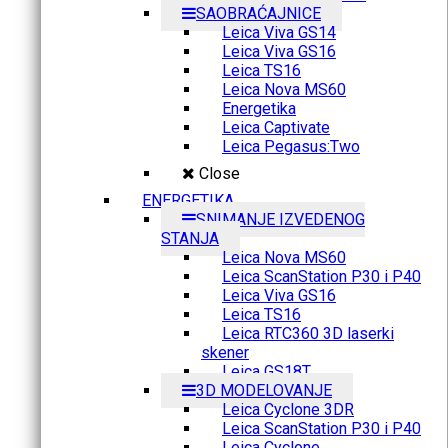
SAOBRAĆAJNICE
Leica Viva GS14
Leica Viva GS16
Leica TS16
Leica Nova MS60
Energetika
Leica Captivate
Leica Pegasus:Two
Close
ENERGETIKA
SNIMANJE IZVEDENOG
STANJA
Leica Nova MS60
Leica ScanStation P30 i P40
Leica Viva GS16
Leica TS16
Leica RTC360 3D laserki
skener
Leica GS18T
3D MODELOVANJE
Leica Cyclone 3DR
Leica ScanStation P30 i P40
Leica Cyclone