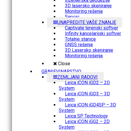
Inženjerska geodezija
3D lasersko skeniranje
Monitoring rešenja
Servisi
UNAPREDITE VAŠE ZNANJE
Captivate terenski softver
Infinity kancelarijski softver
Totalne stanice
GNSS rešenja
3D Lasersko skeniranje
Monitoring rešenja
Close
GRAĐEVINARSTVO
ZEMLJANI RADOVI
Leica iCON iGD2 – 2D
System
Leica iCON iGD3 – 3D
System
Leica iCON iGD4SP – 3D
System
Leica SP Technology
Leica iCON iGG2 – 2D
System