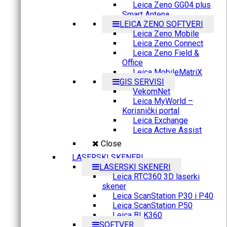
Leica Zeno GG04 plus
Smart Antena
LEICA ZENO SOFTVERI
Leica Zeno Mobile
Leica Zeno Connect
Leica Zeno Field &
Office
Leica MobileMatriX
GIS SERVISI
VekomNet
Leica MyWorld –
Korisnički portal
Leica Exchange
Leica Active Assist
Close
LASERSKI SKENERI
LASERSKI SKENERI
Leica RTC360 3D laserki
skener
Leica ScanStation P30 i P40
Leica ScanStation P50
Leica BLK360
SOFTVER