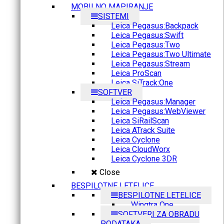
MOBILNO MAPIRANJE
SISTEMI
Leica Pegasus:Backpack
Leica Pegasus:Swift
Leica Pegasus:Two
Leica Pegasus:Two Ultimate
Leica Pegasus:Stream
Leica ProScan
Leica SiTrack:One
SOFTVER
Leica Pegasus:Manager
Leica Pegasus:WebViewer
Leica SiRailScan
Leica ATrack Suite
Leica Cyclone
Leica CloudWorx
Leica Cyclone 3DR
Close
BESPILOTNE LETELICE
BESPILOTNE LETELICE
Wingtra One
SOFTVERI ZA OBRADU
PODATAKA