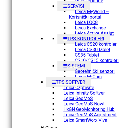
Ostali pribor >
SERVISI
Leica MyWorld –
Korisnički portal
Leica LOC8
Leica Exchange
Leica Active Assist
TPS KONTROLERI
Leica CS20 kontroler
Leica CS30 tablet
CS35 Tablet
CS10/CS15 kontroleri
SISTEMI
Geotehnički senzori
Leica M-Com
TPS SOFTVER
Leica Captivate
Leica Infinity Softver
Leica GeoMoS
Leica GeoMoS Now!
HxGN GeoMonitoring Hub
Leica GeoMoS Adjustment
Leica SmartWorx Viva
Close