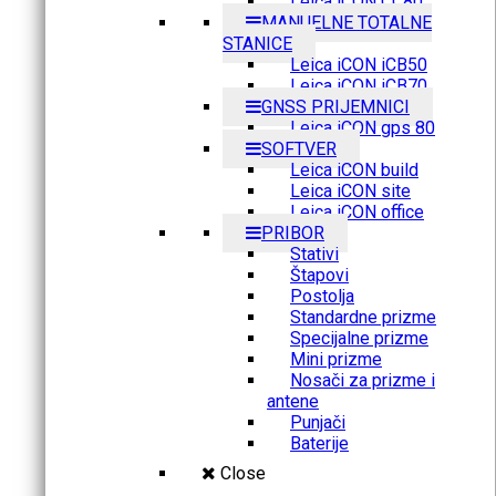
Leica iCON CC80
MANUELNE TOTALNE
STANICE
Leica iCON iCB50
Leica iCON iCB70
GNSS PRIJEMNICI
Leica iCON gps 80
SOFTVER
Leica iCON build
Leica iCON site
Leica iCON office
PRIBOR
Stativi
Štapovi
Postolja
Standardne prizme
Specijalne prizme
Mini prizme
Nosači za prizme i
antene
Punjači
Baterije
Close