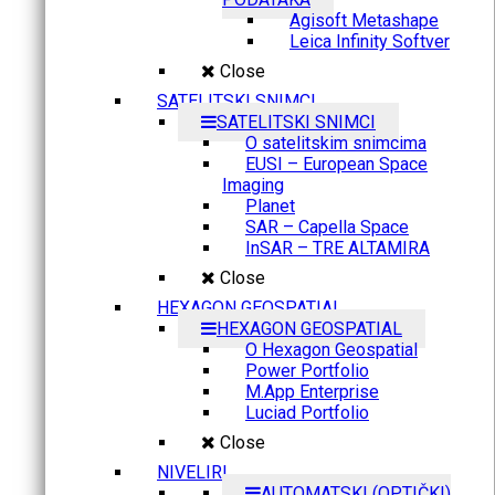
Agisoft Metashape
Leica Infinity Softver
Close
SATELITSKI SNIMCI
SATELITSKI SNIMCI
O satelitskim snimcima
EUSI – European Space
Imaging
Planet
SAR – Capella Space
InSAR – TRE ALTAMIRA
Close
HEXAGON GEOSPATIAL
HEXAGON GEOSPATIAL
O Hexagon Geospatial
Power Portfolio
M.App Enterprise
Luciad Portfolio
Close
NIVELIRI
AUTOMATSKI (OPTIČKI)