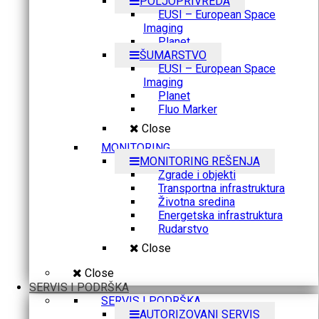
POLJOPRIVREDA
EUSI – European Space
Imaging
Planet
ŠUMARSTVO
EUSI – European Space
Imaging
Planet
Fluo Marker
Close
MONITORING
MONITORING REŠENJA
Zgrade i objekti
Transportna infrastruktura
Životna sredina
Energetska infrastruktura
Rudarstvo
Close
Close
SERVIS I PODRŠKA
SERVIS I PODRŠKA
AUTORIZOVANI SERVIS