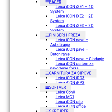
BAGER
Leica iCON iXE1 – 1D
System
Leica iCON iXE2 – 2D
System
Leica iCON iXE3 – 3D
System
FINIŠERI I FREZA
Leica iCON pave –
Asfaltiranje
Leica iCON pave –
Betoniranje
Leica iCON pave – Glodanje
Leica iCON sistem za
navođenje freza
GARNITURA ZA ŠIPOVE
Leica iCON iRD3
Leica iCON iRP3
SOFTVER
Leica ConX
Leica MC1
Leica iCON site
Leica iCON office
SKREJPER