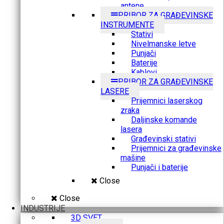
antene
PRIBOR ZA GRAĐEVINSKE
INSTRUMENTE
Stativi
Nivelmanske letve
Punjači
Baterije
Kablovi
PRIBOR ZA GRAĐEVINSKE
LASERE
Prijemnici laserskog
zraka
Daljinske komande
lasera
Građevinski stativi
Prijemnici za građevinske
mašine
Punjači i baterije
Close
Close
INDUSTRIJE
3D SVET