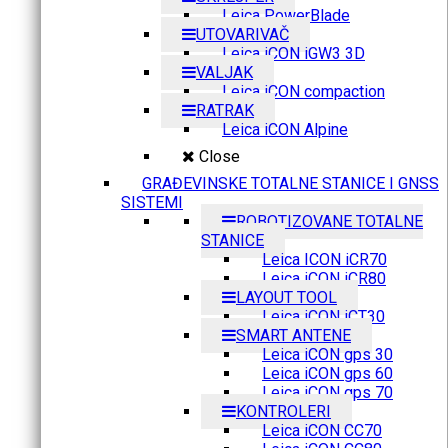
Leica PowerBlade
UTOVARIVAČ
Leica iCON iGW3 3D
VALJAK
Leica iCON compaction
RATRAK
Leica iCON Alpine
Close
GRAĐEVINSKE TOTALNE STANICE I GNSS
SISTEMI
ROBOTIZOVANE TOTALNE
STANICE
Leica ICON iCR70
Leica iCON iCR80
LAYOUT TOOL
Leica iCON iCT30
SMART ANTENE
Leica iCON gps 30
Leica iCON gps 60
Leica iCON gps 70
KONTROLERI
Leica iCON CC70