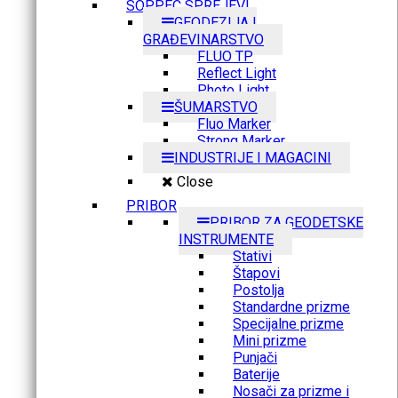
SOPPEC SPREJEVI
GEODEZIJA I
GRAĐEVINARSTVO
FLUO TP
Reflect Light
Photo Light
ŠUMARSTVO
Fluo Marker
Strong Marker
INDUSTRIJE I MAGACINI
Close
PRIBOR
PRIBOR ZA GEODETSKE
INSTRUMENTE
Stativi
Štapovi
Postolja
Standardne prizme
Specijalne prizme
Mini prizme
Punjači
Baterije
Nosači za prizme i