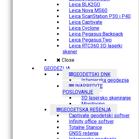
Leica BLK2GO
Leica Nova MS60
Leica ScanStation P30 i P40
Leica Captivate
Leica Cyclone
Leica Pegasus:Backpack
Leica Pegasus:Two
Leica RTC360 3D laserki
skener
Close
GEODEZIJA
GEODETSKI DNK
Inženjerska geodezija
UNAPREDITE
POSLOVANJE
3D lasersko skeniranje
Monitoring
GEODETSKA REŠENJA
Captivate geodetski softver
Infinity office softver
Totalne Stanice
GNSS rešenja