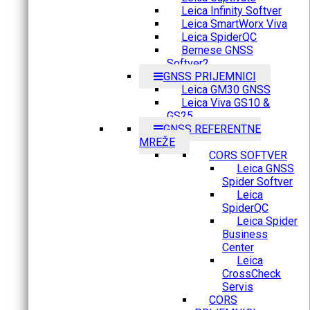
Leica Infinity Softver
Leica SmartWorx Viva
Leica SpiderQC
Bernese GNSS
Softver2
GNSS PRIJEMNICI
Leica GM30 GNSS
Leica Viva GS10 &
GS25
GNSS REFERENTNE
MREŽE
CORS SOFTVER
Leica GNSS
Spider Softver
Leica
SpiderQC
Leica Spider
Business
Center
Leica
CrossCheck
Servis
CORS