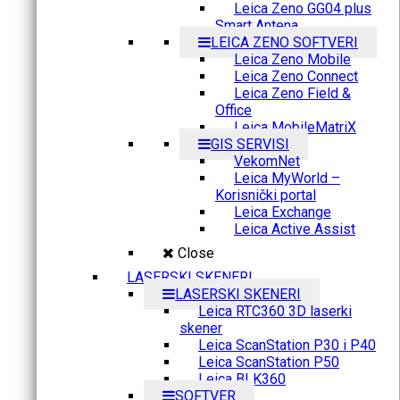
Leica Zeno GG04 plus
Smart Antena
LEICA ZENO SOFTVERI
Leica Zeno Mobile
Leica Zeno Connect
Leica Zeno Field &
Office
Leica MobileMatriX
GIS SERVISI
VekomNet
Leica MyWorld –
Korisnički portal
Leica Exchange
Leica Active Assist
Close
LASERSKI SKENERI
LASERSKI SKENERI
Leica RTC360 3D laserki
skener
Leica ScanStation P30 i P40
Leica ScanStation P50
Leica BLK360
SOFTVER