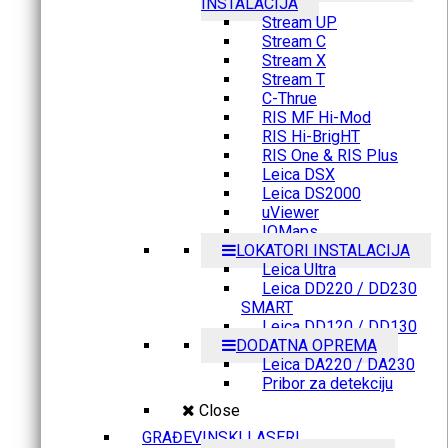
INSTALACIJA
Stream UP
Stream C
Stream X
Stream T
C-Thrue
RIS MF Hi-Mod
RIS Hi-BrigHT
RIS One & RIS Plus
Leica DSX
Leica DS2000
uViewer
IQMaps
LOKATORI INSTALACIJA
Leica Ultra
Leica DD220 / DD230
SMART
Leica DD120 / DD130
DODATNA OPREMA
Leica DA220 / DA230
Pribor za detekciju
Close
GRAĐEVINSKI LASERI