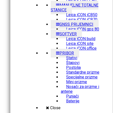
Leica iCON CC80
MANUELNE TOTALNE
STANICE
Leica iCON iCB50
Leica iCON iCB70
GNSS PRIJEMNICI
Leica iCON gps 80
SOFTVER
Leica iCON build
Leica iCON site
Leica iCON office
PRIBOR
Stativi
Štapovi
Postolja
Standardne prizme
Specijalne prizme
Mini prizme
Nosači za prizme i
antene
Punjači
Baterije
Close