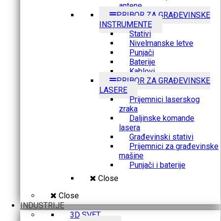
antene
PRIBOR ZA GRAĐEVINSKE
INSTRUMENTE
Stativi
Nivelmanske letve
Punjači
Baterije
Kablovi
PRIBOR ZA GRAĐEVINSKE
LASERE
Prijemnici laserskog
zraka
Daljinske komande
lasera
Građevinski stativi
Prijemnici za građevinske
mašine
Punjači i baterije
Close
Close
INDUSTRIJE
3D SVET