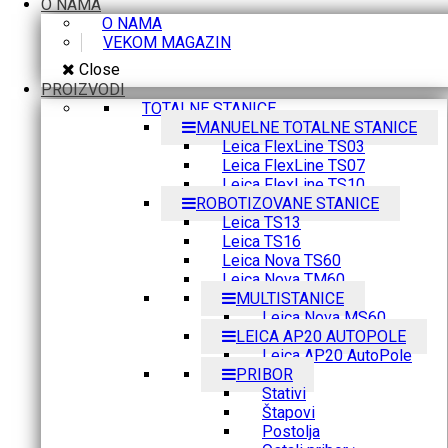
O NAMA
O NAMA
VEKOM MAGAZIN
Close
PROIZVODI
TOTALNE STANICE
MANUELNE TOTALNE STANICE
Leica FlexLine TS03
Leica FlexLine TS07
Leica FlexLine TS10
ROBOTIZOVANE STANICE
Leica TS13
Leica TS16
Leica Nova TS60
Leica Nova TM60
MULTISTANICE
Leica Nova MS60
LEICA AP20 AUTOPOLE
Leica AP20 AutoPole
PRIBOR
Stativi
Štapovi
Postolja