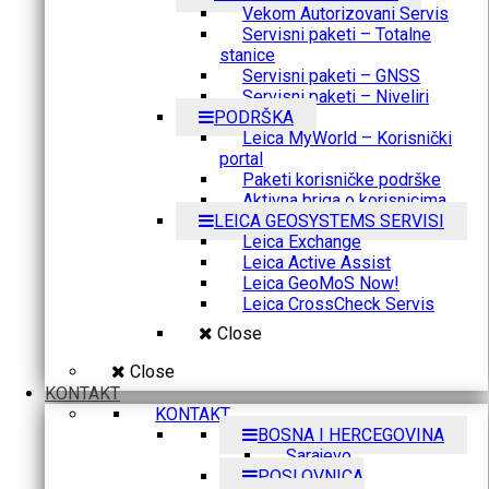
Vekom Autorizovani Servis
Servisni paketi – Totalne
stanice
Servisni paketi – GNSS
Servisni paketi – Niveliri
PODRŠKA
Leica MyWorld – Korisnički
portal
Paketi korisničke podrške
Aktivna briga o korisnicima
LEICA GEOSYSTEMS SERVISI
Leica Exchange
Leica Active Assist
Leica GeoMoS Now!
Leica CrossCheck Servis
Close
Close
KONTAKT
KONTAKT
BOSNA I HERCEGOVINA
Sarajevo
POSLOVNICA