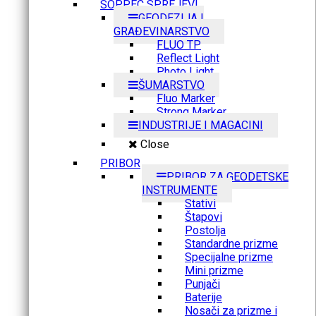
SOPPEC SPREJEVI
GEODEZIJA I
GRAĐEVINARSTVO
FLUO TP
Reflect Light
Photo Light
ŠUMARSTVO
Fluo Marker
Strong Marker
INDUSTRIJE I MAGACINI
Close
PRIBOR
PRIBOR ZA GEODETSKE
INSTRUMENTE
Stativi
Štapovi
Postolja
Standardne prizme
Specijalne prizme
Mini prizme
Punjači
Baterije
Nosači za prizme i