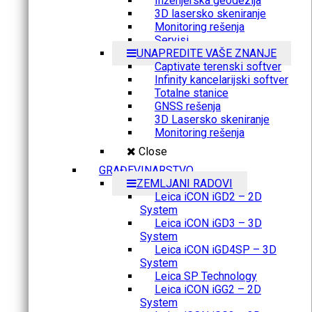
Inženjerska geodezija
3D lasersko skeniranje
Monitoring rešenja
Servisi
UNAPREDITE VAŠE ZNANJE
Captivate terenski softver
Infinity kancelarijski softver
Totalne stanice
GNSS rešenja
3D Lasersko skeniranje
Monitoring rešenja
Close
GRAĐEVINARSTVO
ZEMLJANI RADOVI
Leica iCON iGD2 – 2D
System
Leica iCON iGD3 – 3D
System
Leica iCON iGD4SP – 3D
System
Leica SP Technology
Leica iCON iGG2 – 2D
System