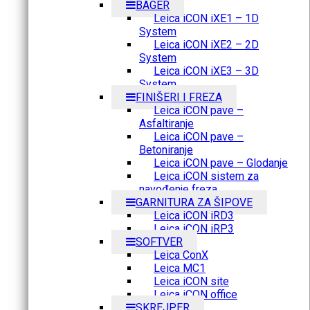
BAGER
Leica iCON iXE1 – 1D
System
Leica iCON iXE2 – 2D
System
Leica iCON iXE3 – 3D
System
FINIŠERI I FREZA
Leica iCON pave –
Asfaltiranje
Leica iCON pave –
Betoniranje
Leica iCON pave – Glodanje
Leica iCON sistem za
navođenje freza
GARNITURA ZA ŠIPOVE
Leica iCON iRD3
Leica iCON iRP3
SOFTVER
Leica ConX
Leica MC1
Leica iCON site
Leica iCON office
SKREJPER