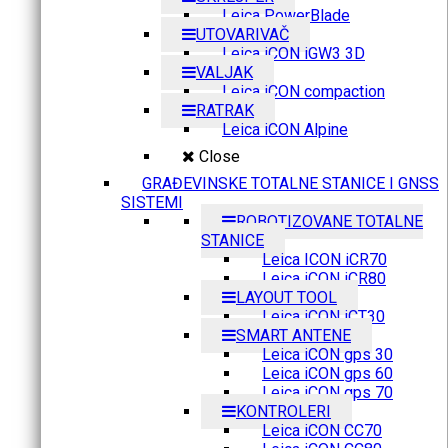
Leica PowerBlade
UTOVARIVAČ
Leica iCON iGW3 3D
VALJAK
Leica iCON compaction
RATRAK
Leica iCON Alpine
Close
GRAĐEVINSKE TOTALNE STANICE I GNSS
SISTEMI
ROBOTIZOVANE TOTALNE
STANICE
Leica ICON iCR70
Leica iCON iCR80
LAYOUT TOOL
Leica iCON iCT30
SMART ANTENE
Leica iCON gps 30
Leica iCON gps 60
Leica iCON gps 70
KONTROLERI
Leica iCON CC70