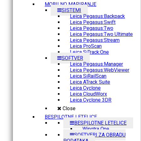
MOBILNO MAPIRANJE
SISTEMI
Leica Pegasus:Backpack
Leica Pegasus:Swift
Leica Pegasus:Two
Leica Pegasus:Two Ultimate
Leica Pegasus:Stream
Leica ProScan
Leica SiTrack:One
SOFTVER
Leica Pegasus:Manager
Leica Pegasus:WebViewer
Leica SiRailScan
Leica ATrack Suite
Leica Cyclone
Leica CloudWorx
Leica Cyclone 3DR
Close
BESPILOTNE LETELICE
BESPILOTNE LETELICE
Wingtra One
SOFTVERI ZA OBRADU
PODATAKA