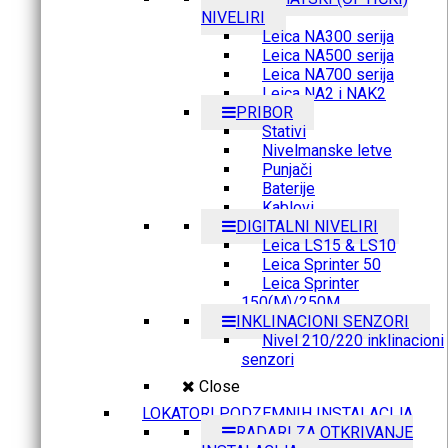
NIVELIRI
Leica NA300 serija
Leica NA500 serija
Leica NA700 serija
Leica NA2 i NAK2
PRIBOR
Stativi
Nivelmanske letve
Punjači
Baterije
Kablovi
DIGITALNI NIVELIRI
Leica LS15 & LS10
Leica Sprinter 50
Leica Sprinter
150(M)/250M
INKLINACIONI SENZORI
Nivel 210/220 inklinacioni
senzori
Close
LOKATORI PODZEMNIH INSTALACIJA
RADARI ZA OTKRIVANJE