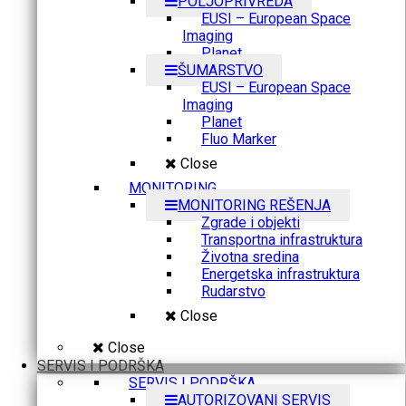
POLJOPRIVREDA
EUSI – European Space
Imaging
Planet
ŠUMARSTVO
EUSI – European Space
Imaging
Planet
Fluo Marker
Close
MONITORING
MONITORING REŠENJA
Zgrade i objekti
Transportna infrastruktura
Životna sredina
Energetska infrastruktura
Rudarstvo
Close
Close
SERVIS I PODRŠKA
SERVIS I PODRŠKA
AUTORIZOVANI SERVIS