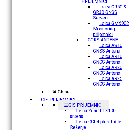
PRIJEMNICI
Leica GR50 &
GR30 GNSS
Serveri
Leica GMX902
Monitoring
prijemnici
CORS ANTENE
Leica AS10
GNSS Antena
Leica AR10
GNSS Antena
Leica AR20
GNSS Antena
Leica AR25
GNSS Antena
Close
GIS PRIJEMNICI
GIS PRIJEMNICI
Leica Zeno FLX100
antena
Leica GG04 plus Tablet
Rešenje