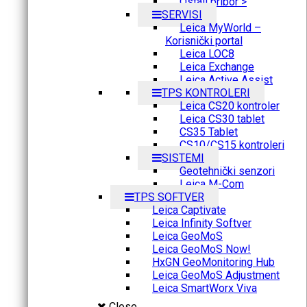
Ostali pribor >
SERVISI
Leica MyWorld –
Korisnički portal
Leica LOC8
Leica Exchange
Leica Active Assist
TPS KONTROLERI
Leica CS20 kontroler
Leica CS30 tablet
CS35 Tablet
CS10/CS15 kontroleri
SISTEMI
Geotehnički senzori
Leica M-Com
TPS SOFTVER
Leica Captivate
Leica Infinity Softver
Leica GeoMoS
Leica GeoMoS Now!
HxGN GeoMonitoring Hub
Leica GeoMoS Adjustment
Leica SmartWorx Viva
Close