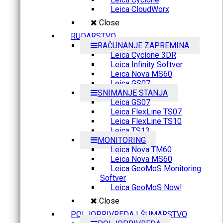
Leica CloudWorx
Close
RUDARSTVO
RAČUNANJE ZAPREMINA
Leica Cyclone 3DR
Leica Infinity Softver
Leica Nova MS60
Leica GS07
SNIMANJE STANJA
Leica GS07
Leica FlexLine TS07
Leica FlexLine TS10
Leica TS13
MONITORING
Leica Nova TM60
Leica Nova MS60
Leica GeoMoS Monitoring
Softver
Leica GeoMoS Now!
Close
POLJOPRIVREDA I ŠUMARSTVO