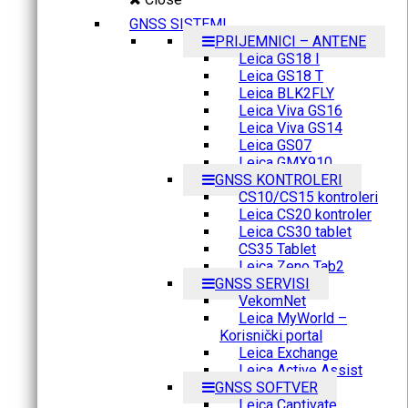
GNSS SISTEMI
PRIJEMNICI – ANTENE
Leica GS18 I
Leica GS18 T
Leica BLK2FLY
Leica Viva GS16
Leica Viva GS14
Leica GS07
Leica GMX910
GNSS KONTROLERI
CS10/CS15 kontroleri
Leica CS20 kontroler
Leica CS30 tablet
CS35 Tablet
Leica Zeno Tab2
GNSS SERVISI
VekomNet
Leica MyWorld –
Korisnički portal
Leica Exchange
Leica Active Assist
GNSS SOFTVER
Leica Captivate