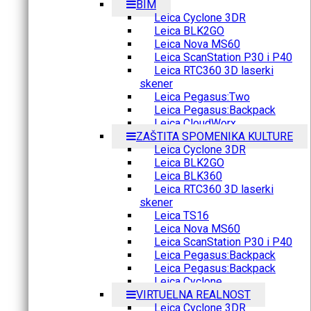
BIM
Leica Cyclone 3DR
Leica BLK2GO
Leica Nova MS60
Leica ScanStation P30 i P40
Leica RTC360 3D laserki
skener
Leica Pegasus:Two
Leica Pegasus:Backpack
Leica CloudWorx
ZAŠTITA SPOMENIKA KULTURE
Leica Cyclone 3DR
Leica BLK2GO
Leica BLK360
Leica RTC360 3D laserki
skener
Leica TS16
Leica Nova MS60
Leica ScanStation P30 i P40
Leica Pegasus:Backpack
Leica Pegasus:Backpack
Leica Cyclone
VIRTUELNA REALNOST
Leica Cyclone 3DR