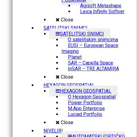
Agisoft Metashape
Leica Infinity Softver
Close
SATELITSKI SNIMCI
SATELITSKI SNIMCI
O satelitskim snimcima
EUSI – European Space
Imaging
Planet
SAR – Capella Space
InSAR – TRE ALTAMIRA
Close
HEXAGON GEOSPATIAL
HEXAGON GEOSPATIAL
O Hexagon Geospatial
Power Portfolio
M.App Enterprise
Luciad Portfolio
Close
NIVELIRI
AUTOMATSKI (OPTIČKI)