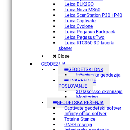
Leica BLK2GO
Leica Nova MS60
Leica ScanStation P30 i P40
Leica Captivate
Leica Cyclone
Leica Pegasus:Backpack
Leica Pegasus:Two
Leica RTC360 3D laserki
skener
Close
GEODEZIJA
GEODETSKI DNK
Inženjerska geodezija
UNAPREDITE
POSLOVANJE
3D lasersko skeniranje
Monitoring
GEODETSKA REŠENJA
Captivate geodetski softver
Infinity office softver
Totalne Stanice
GNSS rešenja