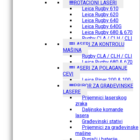
ROTACIONI LASERI
Leica Rugby 610
Leica Rugby 620
Leica Rugby 640
Leica Rugby 640G
Leica Rugby 680 & 670
Rugby CLA / CLH / CLI
LASERI ZA KONTROLU
MAŠINA
Rugby CLA / CLH / CLI
Leica Rugby 680 & 670
LASERI ZA POLAGANJE
CEVI
Leica Piper 200 & 100
PRIBOR ZA GRAĐEVINSKE
LASERE
Prijemnici laserskog
zraka
Daljinske komande
lasera
Građevinski stativi
Prijemnici za građevinske
mašine
Punjači i baterije