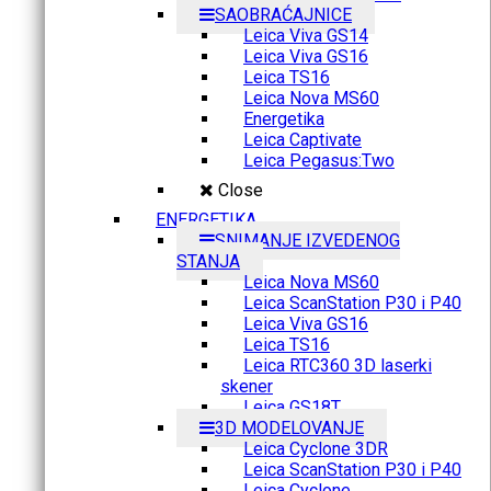
SAOBRAĆAJNICE
Leica Viva GS14
Leica Viva GS16
Leica TS16
Leica Nova MS60
Energetika
Leica Captivate
Leica Pegasus:Two
Close
ENERGETIKA
SNIMANJE IZVEDENOG
STANJA
Leica Nova MS60
Leica ScanStation P30 i P40
Leica Viva GS16
Leica TS16
Leica RTC360 3D laserki
skener
Leica GS18T
3D MODELOVANJE
Leica Cyclone 3DR
Leica ScanStation P30 i P40
Leica Cyclone