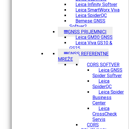
Leica Infinity Softver
Leica SmartWorx Viva
Leica SpiderQC
Bernese GNSS
Softver2
GNSS PRIJEMNICI
Leica GM30 GNSS
Leica Viva GS10 &
GS25
GNSS REFERENTNE
MREŽE
CORS SOFTVER
Leica GNSS
Spider Softver
Leica
SpiderQC
Leica Spider
Business
Center
Leica
CrossCheck
Servis
CORS