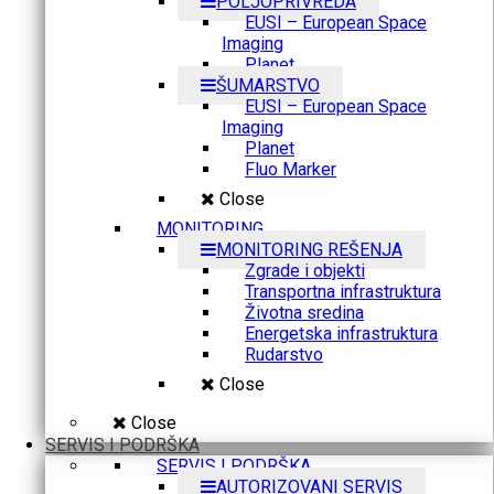
POLJOPRIVREDA
EUSI – European Space
Imaging
Planet
ŠUMARSTVO
EUSI – European Space
Imaging
Planet
Fluo Marker
Close
MONITORING
MONITORING REŠENJA
Zgrade i objekti
Transportna infrastruktura
Životna sredina
Energetska infrastruktura
Rudarstvo
Close
Close
SERVIS I PODRŠKA
SERVIS I PODRŠKA
AUTORIZOVANI SERVIS