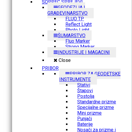
SOPPEC SPREJEVI
GEODEZIJA I
GRAĐEVINARSTVO
FLUO TP
Reflect Light
Photo Light
ŠUMARSTVO
Fluo Marker
Strong Marker
INDUSTRIJE I MAGACINI
Close
PRIBOR
PRIBOR ZA GEODETSKE
INSTRUMENTE
Stativi
Štapovi
Postolja
Standardne prizme
Specijalne prizme
Mini prizme
Punjači
Baterije
Nosači za prizme i