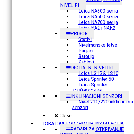
NIVELIRI
Leica NA300 serija
Leica NA500 serija
Leica NA700 serija
Leica NA2 i NAK2
PRIBOR
Stativi
Nivelmanske letve
Punjači
Baterije
Kablovi
DIGITALNI NIVELIRI
Leica LS15 & LS10
Leica Sprinter 50
Leica Sprinter
150(M)/250M
INKLINACIONI SENZORI
Nivel 210/220 inklinacioni
senzori
Close
LOKATORI PODZEMNIH INSTALACIJA
RADARI ZA OTKRIVANJE