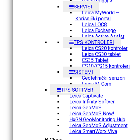
Ostali pribor >
SERVISI
Leica MyWorld –
Korisnički portal
Leica LOC8
Leica Exchange
Leica Active Assist
TPS KONTROLERI
Leica CS20 kontroler
Leica CS30 tablet
CS35 Tablet
CS10/CS15 kontroleri
SISTEMI
Geotehnički senzori
Leica M-Com
TPS SOFTVER
Leica Captivate
Leica Infinity Softver
Leica GeoMoS
Leica GeoMoS Now!
HxGN GeoMonitoring Hub
Leica GeoMoS Adjustment
Leica SmartWorx Viva
Close