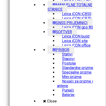
Leica iCON CC80
MANUELNE TOTALNE
STANICE
Leica iCON iCB50
Leica iCON iCB70
GNSS PRIJEMNICI
Leica iCON gps 80
SOFTVER
Leica iCON build
Leica iCON site
Leica iCON office
PRIBOR
Stativi
Štapovi
Postolja
Standardne prizme
Specijalne prizme
Mini prizme
Nosači za prizme i
antene
Punjači
Baterije
Close