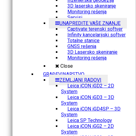
Inženjerska geodezija
3D lasersko skeniranje
Monitoring rešenja
Servisi
UNAPREDITE VAŠE ZNANJE
Captivate terenski softver
Infinity kancelarijski softver
Totalne stanice
GNSS rešenja
3D Lasersko skeniranje
Monitoring rešenja
Close
GRAĐEVINARSTVO
ZEMLJANI RADOVI
Leica iCON iGD2 – 2D
System
Leica iCON iGD3 – 3D
System
Leica iCON iGD4SP – 3D
System
Leica SP Technology
Leica iCON iGG2 – 2D
System