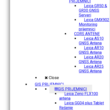
PRIJEMNICI
Leica GR50 &
GR30 GNSS
Serveri
Leica GMX902
Monitoring
prijemnici
CORS ANTENE
Leica AS10
GNSS Antena
Leica AR10
GNSS Antena
Leica AR20
GNSS Antena
Leica AR25
GNSS Antena
Close
GIS PRIJEMNICI
GIS PRIJEMNICI
Leica Zeno FLX100
antena
Leica GG04 plus Tablet
Rešenje