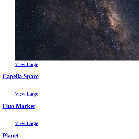
View Large
Capella Space
View Large
Fluo Marker
View Large
Planet