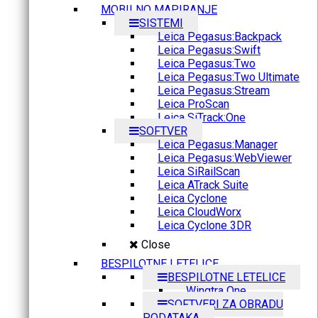
MOBILNO MAPIRANJE
SISTEMI
Leica Pegasus:Backpack
Leica Pegasus:Swift
Leica Pegasus:Two
Leica Pegasus:Two Ultimate
Leica Pegasus:Stream
Leica ProScan
Leica SiTrack:One
SOFTVER
Leica Pegasus:Manager
Leica Pegasus:WebViewer
Leica SiRailScan
Leica ATrack Suite
Leica Cyclone
Leica CloudWorx
Leica Cyclone 3DR
Close
BESPILOTNE LETELICE
BESPILOTNE LETELICE
Wingtra One
SOFTVERI ZA OBRADU
PODATAKA