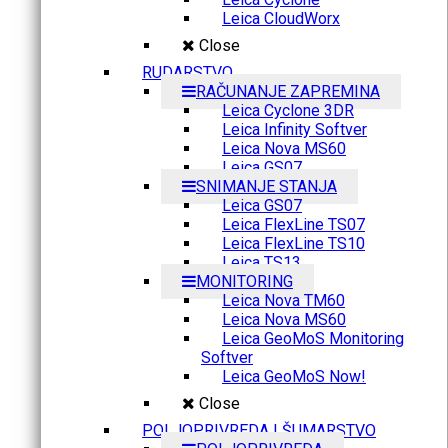
Leica CloudWorx
Close
RUDARSTVO
RAČUNANJE ZAPREMINA
Leica Cyclone 3DR
Leica Infinity Softver
Leica Nova MS60
Leica GS07
SNIMANJE STANJA
Leica GS07
Leica FlexLine TS07
Leica FlexLine TS10
Leica TS13
MONITORING
Leica Nova TM60
Leica Nova MS60
Leica GeoMoS Monitoring
Softver
Leica GeoMoS Now!
Close
POLJOPRIVREDA I ŠUMARSTVO