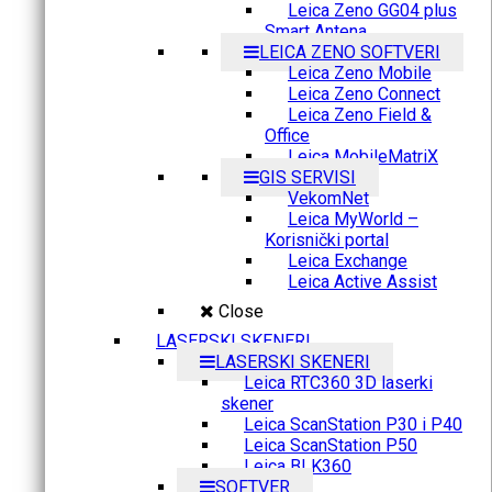
Leica Zeno GG04 plus
Smart Antena
LEICA ZENO SOFTVERI
Leica Zeno Mobile
Leica Zeno Connect
Leica Zeno Field &
Office
Leica MobileMatriX
GIS SERVISI
VekomNet
Leica MyWorld –
Korisnički portal
Leica Exchange
Leica Active Assist
Close
LASERSKI SKENERI
LASERSKI SKENERI
Leica RTC360 3D laserki
skener
Leica ScanStation P30 i P40
Leica ScanStation P50
Leica BLK360
SOFTVER