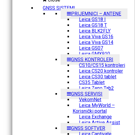
GNSS SISTEMI
PRIJEMNICI – ANTENE
Leica GS18 I
Leica GS18 T
Leica BLK2FLY
Leica Viva GS16
Leica Viva GS14
Leica GS07
Leica GMX910
GNSS KONTROLERI
CS10/CS15 kontroleri
Leica CS20 kontroler
Leica CS30 tablet
CS35 Tablet
Leica Zeno Tab2
GNSS SERVISI
VekomNet
Leica MyWorld –
Korisnički portal
Leica Exchange
Leica Active Assist
GNSS SOFTVER
Leica Captivate