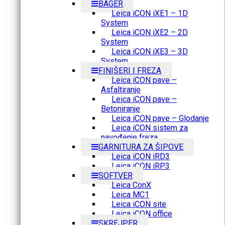
BAGER
Leica iCON iXE1 – 1D
System
Leica iCON iXE2 – 2D
System
Leica iCON iXE3 – 3D
System
FINIŠERI I FREZA
Leica iCON pave –
Asfaltiranje
Leica iCON pave –
Betoniranje
Leica iCON pave – Glodanje
Leica iCON sistem za
navođenje freza
GARNITURA ZA ŠIPOVE
Leica iCON iRD3
Leica iCON iRP3
SOFTVER
Leica ConX
Leica MC1
Leica iCON site
Leica iCON office
SKREJPER