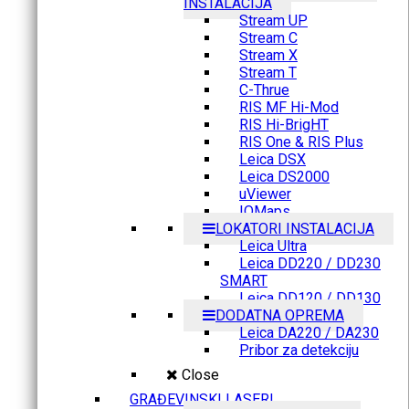
INSTALACIJA
Stream UP
Stream C
Stream X
Stream T
C-Thrue
RIS MF Hi-Mod
RIS Hi-BrigHT
RIS One & RIS Plus
Leica DSX
Leica DS2000
uViewer
IQMaps
LOKATORI INSTALACIJA
Leica Ultra
Leica DD220 / DD230
SMART
Leica DD120 / DD130
DODATNA OPREMA
Leica DA220 / DA230
Pribor za detekciju
Close
GRAĐEVINSKI LASERI