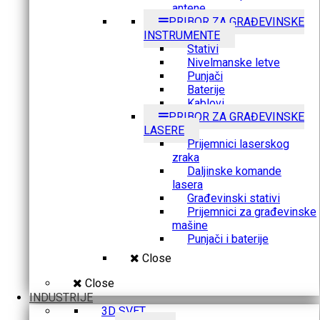
antene
PRIBOR ZA GRAĐEVINSKE
INSTRUMENTE
Stativi
Nivelmanske letve
Punjači
Baterije
Kablovi
PRIBOR ZA GRAĐEVINSKE
LASERE
Prijemnici laserskog
zraka
Daljinske komande
lasera
Građevinski stativi
Prijemnici za građevinske
mašine
Punjači i baterije
Close
Close
INDUSTRIJE
3D SVET