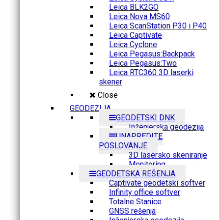
Leica BLK2GO
Leica Nova MS60
Leica ScanStation P30 i P40
Leica Captivate
Leica Cyclone
Leica Pegasus:Backpack
Leica Pegasus:Two
Leica RTC360 3D laserki
skener
Close
GEODEZIJA
GEODETSKI DNK
Inženjerska geodezija
UNAPREDITE
POSLOVANJE
3D lasersko skeniranje
Monitoring
GEODETSKA REŠENJA
Captivate geodetski softver
Infinity office softver
Totalne Stanice
GNSS rešenja