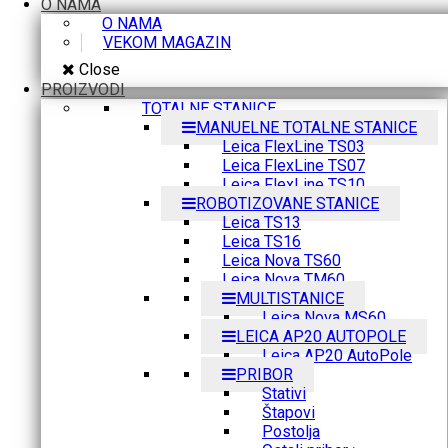
O NAMA
O NAMA
VEKOM MAGAZIN
Close
PROIZVODI
TOTALNE STANICE
MANUELNE TOTALNE STANICE
Leica FlexLine TS03
Leica FlexLine TS07
Leica FlexLine TS10
ROBOTIZOVANE STANICE
Leica TS13
Leica TS16
Leica Nova TS60
Leica Nova TM60
MULTISTANICE
Leica Nova MS60
LEICA AP20 AUTOPOLE
Leica AP20 AutoPole
PRIBOR
Stativi
Štapovi
Postolja