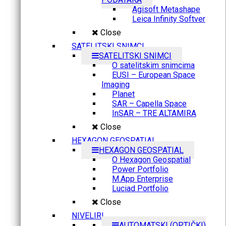
Agisoft Metashape
Leica Infinity Softver
Close
SATELITSKI SNIMCI
SATELITSKI SNIMCI
O satelitskim snimcima
EUSI – European Space
Imaging
Planet
SAR – Capella Space
InSAR – TRE ALTAMIRA
Close
HEXAGON GEOSPATIAL
HEXAGON GEOSPATIAL
O Hexagon Geospatial
Power Portfolio
M.App Enterprise
Luciad Portfolio
Close
NIVELIRI
AUTOMATSKI (OPTIČKI)