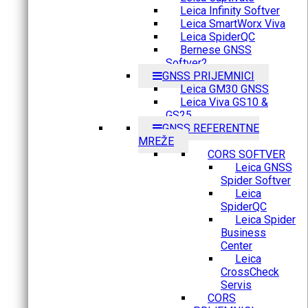
Leica Infinity Softver
Leica SmartWorx Viva
Leica SpiderQC
Bernese GNSS
Softver2
GNSS PRIJEMNICI
Leica GM30 GNSS
Leica Viva GS10 &
GS25
GNSS REFERENTNE
MREŽE
CORS SOFTVER
Leica GNSS
Spider Softver
Leica
SpiderQC
Leica Spider
Business
Center
Leica
CrossCheck
Servis
CORS