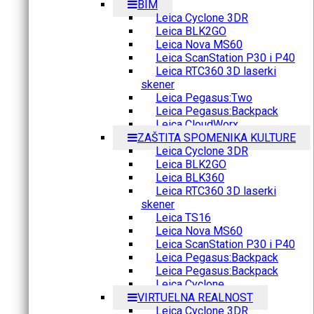
BIM
Leica Cyclone 3DR
Leica BLK2GO
Leica Nova MS60
Leica ScanStation P30 i P40
Leica RTC360 3D laserki
skener
Leica Pegasus:Two
Leica Pegasus:Backpack
Leica CloudWorx
ZAŠTITA SPOMENIKA KULTURE
Leica Cyclone 3DR
Leica BLK2GO
Leica BLK360
Leica RTC360 3D laserki
skener
Leica TS16
Leica Nova MS60
Leica ScanStation P30 i P40
Leica Pegasus:Backpack
Leica Pegasus:Backpack
Leica Cyclone
VIRTUELNA REALNOST
Leica Cyclone 3DR