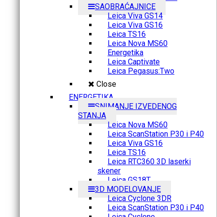
SAOBRAĆAJNICE
Leica Viva GS14
Leica Viva GS16
Leica TS16
Leica Nova MS60
Energetika
Leica Captivate
Leica Pegasus:Two
Close
ENERGETIKA
SNIMANJE IZVEDENOG
STANJA
Leica Nova MS60
Leica ScanStation P30 i P40
Leica Viva GS16
Leica TS16
Leica RTC360 3D laserki
skener
Leica GS18T
3D MODELOVANJE
Leica Cyclone 3DR
Leica ScanStation P30 i P40
Leica Cyclone