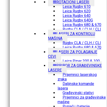
ROTACIONI LASERI
Leica Rugby 610
Leica Rugby 620
Leica Rugby 640
Leica Rugby 640G
Leica Rugby 680 & 670
Rugby CLA / CLH / CLI
LASERI ZA KONTROLU
MAŠINA
Rugby CLA / CLH / CLI
Leica Rugby 680 & 670
LASERI ZA POLAGANJE
CEVI
Leica Piper 200 & 100
PRIBOR ZA GRAĐEVINSKE
LASERE
Prijemnici laserskog
zraka
Daljinske komande
lasera
Građevinski stativi
Prijemnici za građevinske
mašine
Punjači i baterije