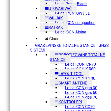
Leica PowerBlade
UTOVARIVAČ
Leica iCON iGW3 3D
VALJAK
Leica iCON compaction
RATRAK
Leica iCON Alpine
Close
GRAĐEVINSKE TOTALNE STANICE I GNSS
SISTEMI
ROBOTIZOVANE TOTALNE
STANICE
Leica ICON iCR70
Leica iCON iCR80
LAYOUT TOOL
Leica iCON iCT30
SMART ANTENE
Leica iCON gps 30
Leica iCON gps 60
Leica iCON gps 70
KONTROLERI
Leica iCON CC70