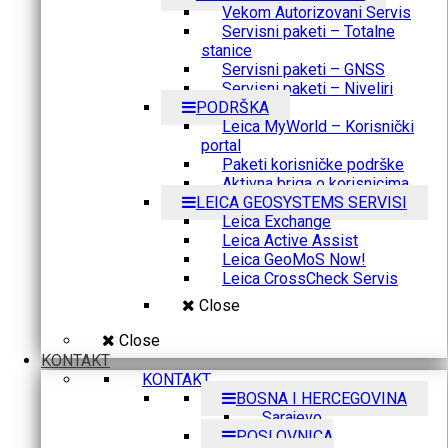
Vekom Autorizovani Servis
Servisni paketi – Totalne
stanice
Servisni paketi – GNSS
Servisni paketi – Niveliri
PODRŠKA
Leica MyWorld – Korisnički
portal
Paketi korisničke podrške
Aktivna briga o korisnicima
LEICA GEOSYSTEMS SERVISI
Leica Exchange
Leica Active Assist
Leica GeoMoS Now!
Leica CrossCheck Servis
Close
Close
KONTAKT
KONTAKT
BOSNA I HERCEGOVINA
Sarajevo
POSLOVNICA