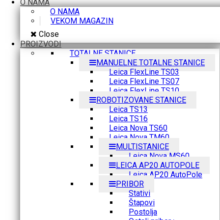
O NAMA
O NAMA
VEKOM MAGAZIN
Close
PROIZVODI
TOTALNE STANICE
MANUELNE TOTALNE STANICE
Leica FlexLine TS03
Leica FlexLine TS07
Leica FlexLine TS10
ROBOTIZOVANE STANICE
Leica TS13
Leica TS16
Leica Nova TS60
Leica Nova TM60
MULTISTANICE
Leica Nova MS60
LEICA AP20 AUTOPOLE
Leica AP20 AutoPole
PRIBOR
Stativi
Štapovi
Postolja