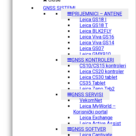
GNSS SISTEMI
PRIJEMNICI – ANTENE
Leica GS18 I
Leica GS18 T
Leica BLK2FLY
Leica Viva GS16
Leica Viva GS14
Leica GS07
Leica GMX910
GNSS KONTROLERI
CS10/CS15 kontroleri
Leica CS20 kontroler
Leica CS30 tablet
CS35 Tablet
Leica Zeno Tab2
GNSS SERVISI
VekomNet
Leica MyWorld –
Korisnički portal
Leica Exchange
Leica Active Assist
GNSS SOFTVER
Leica Captivate