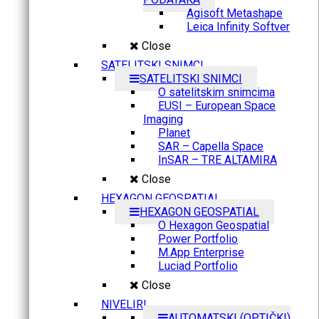
Agisoft Metashape
Leica Infinity Softver
Close
SATELITSKI SNIMCI
SATELITSKI SNIMCI
O satelitskim snimcima
EUSI – European Space
Imaging
Planet
SAR – Capella Space
InSAR – TRE ALTAMIRA
Close
HEXAGON GEOSPATIAL
HEXAGON GEOSPATIAL
O Hexagon Geospatial
Power Portfolio
M.App Enterprise
Luciad Portfolio
Close
NIVELIRI
AUTOMATSKI (OPTIČKI)