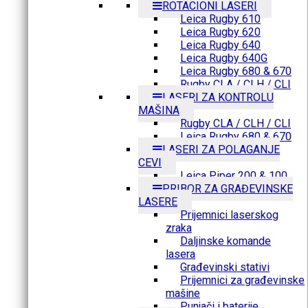
ROTACIONI LASERI
Leica Rugby 610
Leica Rugby 620
Leica Rugby 640
Leica Rugby 640G
Leica Rugby 680 & 670
Rugby CLA / CLH / CLI
LASERI ZA KONTROLU
MAŠINA
Rugby CLA / CLH / CLI
Leica Rugby 680 & 670
LASERI ZA POLAGANJE
CEVI
Leica Piper 200 & 100
PRIBOR ZA GRAĐEVINSKE
LASERE
Prijemnici laserskog
zraka
Daljinske komande
lasera
Građevinski stativi
Prijemnici za građevinske
mašine
Punjači i baterije