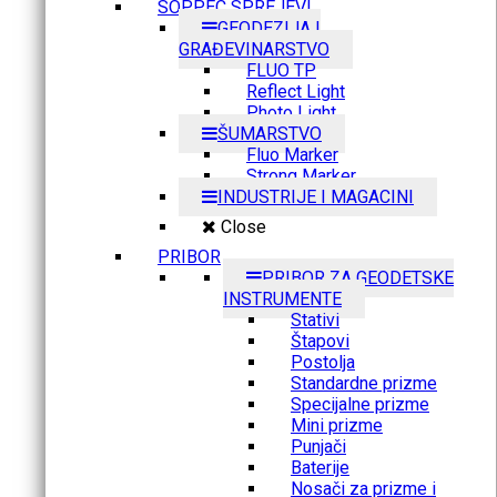
SOPPEC SPREJEVI
GEODEZIJA I
GRAĐEVINARSTVO
FLUO TP
Reflect Light
Photo Light
ŠUMARSTVO
Fluo Marker
Strong Marker
INDUSTRIJE I MAGACINI
Close
PRIBOR
PRIBOR ZA GEODETSKE
INSTRUMENTE
Stativi
Štapovi
Postolja
Standardne prizme
Specijalne prizme
Mini prizme
Punjači
Baterije
Nosači za prizme i