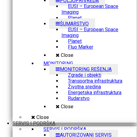
POLJOPRIVREDA
EUSI – European Space
Imaging
Planet
ŠUMARSTVO
EUSI – European Space
Imaging
Planet
Fluo Marker
Close
MONITORING
MONITORING REŠENJA
Zgrade i objekti
Transportna infrastruktura
Životna sredina
Energetska infrastruktura
Rudarstvo
Close
Close
SERVIS I PODRŠKA
SERVIS I PODRŠKA
AUTORIZOVANI SERVIS