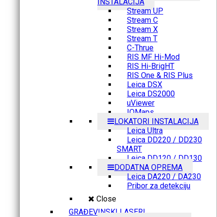
INSTALACIJA
Stream UP
Stream C
Stream X
Stream T
C-Thrue
RIS MF Hi-Mod
RIS Hi-BrigHT
RIS One & RIS Plus
Leica DSX
Leica DS2000
uViewer
IQMaps
LOKATORI INSTALACIJA
Leica Ultra
Leica DD220 / DD230
SMART
Leica DD120 / DD130
DODATNA OPREMA
Leica DA220 / DA230
Pribor za detekciju
Close
GRAĐEVINSKI LASERI