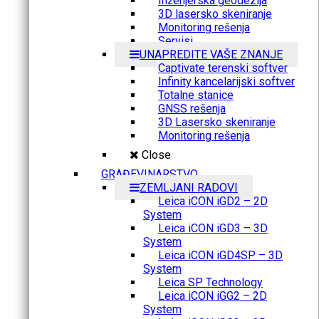
Inženjerska geodezija
3D lasersko skeniranje
Monitoring rešenja
Servisi
UNAPREDITE VAŠE ZNANJE
Captivate terenski softver
Infinity kancelarijski softver
Totalne stanice
GNSS rešenja
3D Lasersko skeniranje
Monitoring rešenja
Close
GRAĐEVINARSTVO
ZEMLJANI RADOVI
Leica iCON iGD2 – 2D
System
Leica iCON iGD3 – 3D
System
Leica iCON iGD4SP – 3D
System
Leica SP Technology
Leica iCON iGG2 – 2D
System