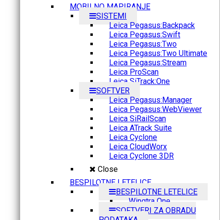
MOBILNO MAPIRANJE
SISTEMI
Leica Pegasus:Backpack
Leica Pegasus:Swift
Leica Pegasus:Two
Leica Pegasus:Two Ultimate
Leica Pegasus:Stream
Leica ProScan
Leica SiTrack:One
SOFTVER
Leica Pegasus:Manager
Leica Pegasus:WebViewer
Leica SiRailScan
Leica ATrack Suite
Leica Cyclone
Leica CloudWorx
Leica Cyclone 3DR
Close
BESPILOTNE LETELICE
BESPILOTNE LETELICE
Wingtra One
SOFTVERI ZA OBRADU
PODATAKA