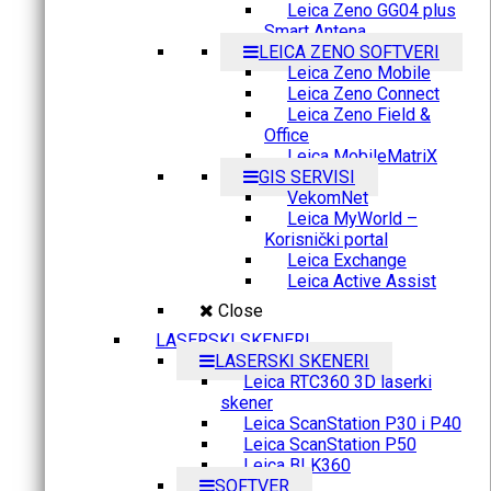
Leica Zeno GG04 plus
Smart Antena
LEICA ZENO SOFTVERI
Leica Zeno Mobile
Leica Zeno Connect
Leica Zeno Field &
Office
Leica MobileMatriX
GIS SERVISI
VekomNet
Leica MyWorld –
Korisnički portal
Leica Exchange
Leica Active Assist
Close
LASERSKI SKENERI
LASERSKI SKENERI
Leica RTC360 3D laserki
skener
Leica ScanStation P30 i P40
Leica ScanStation P50
Leica BLK360
SOFTVER