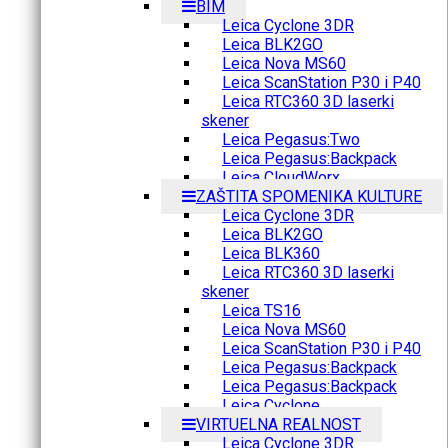
BIM
Leica Cyclone 3DR
Leica BLK2GO
Leica Nova MS60
Leica ScanStation P30 i P40
Leica RTC360 3D laserki
skener
Leica Pegasus:Two
Leica Pegasus:Backpack
Leica CloudWorx
ZAŠTITA SPOMENIKA KULTURE
Leica Cyclone 3DR
Leica BLK2GO
Leica BLK360
Leica RTC360 3D laserki
skener
Leica TS16
Leica Nova MS60
Leica ScanStation P30 i P40
Leica Pegasus:Backpack
Leica Pegasus:Backpack
Leica Cyclone
VIRTUELNA REALNOST
Leica Cyclone 3DR