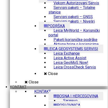
Vekom Autorizovani Servis
Servisni paketi – Totalne
stanice
Servisni paketi – GNSS
Servisni paketi – Niveliri
PODRŠKA
Leica MyWorld – Korisnički
portal
Paketi korisničke podrške
Aktivna briga o korisnicima
LEICA GEOSYSTEMS SERVISI
Leica Exchange
Leica Active Assist
Leica GeoMoS Now!
Leica CrossCheck Servis
Close
Close
KONTAKT
KONTAKT
BOSNA I HERCEGOVINA
Sarajevo
POSLOVNICA