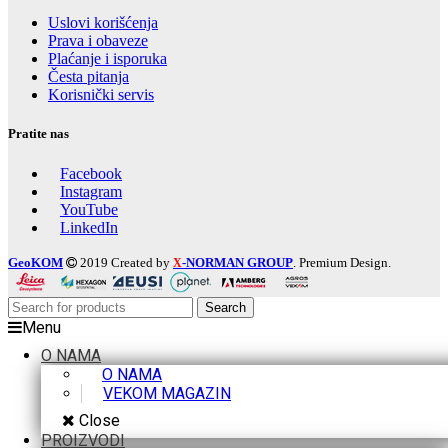
Uslovi korišćenja
Prava i obaveze
Plaćanje i isporuka
Česta pitanja
Korisnički servis
Pratite nas
Facebook
Instagram
YouTube
LinkedIn
GeoKOM
2019 Created by
-NORMAN GROUP
. Premium Design.
X
Search
Menu
O NAMA
O NAMA
VEKOM MAGAZIN
Close
PROIZVODI