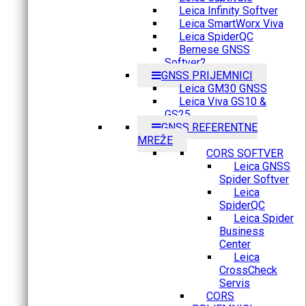
Leica Infinity Softver
Leica SmartWorx Viva
Leica SpiderQC
Bernese GNSS
Softver2
GNSS PRIJEMNICI
Leica GM30 GNSS
Leica Viva GS10 &
GS25
GNSS REFERENTNE
MREŽE
CORS SOFTVER
Leica GNSS
Spider Softver
Leica
SpiderQC
Leica Spider
Business
Center
Leica
CrossCheck
Servis
CORS