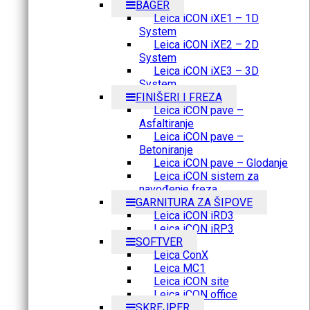
BAGER
Leica iCON iXE1 – 1D
System
Leica iCON iXE2 – 2D
System
Leica iCON iXE3 – 3D
System
FINIŠERI I FREZA
Leica iCON pave –
Asfaltiranje
Leica iCON pave –
Betoniranje
Leica iCON pave – Glodanje
Leica iCON sistem za
navođenje freza
GARNITURA ZA ŠIPOVE
Leica iCON iRD3
Leica iCON iRP3
SOFTVER
Leica ConX
Leica MC1
Leica iCON site
Leica iCON office
SKREJPER