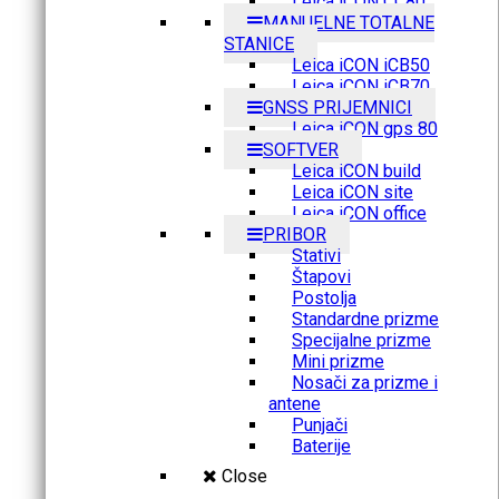
Leica iCON CC80
MANUELNE TOTALNE
STANICE
Leica iCON iCB50
Leica iCON iCB70
GNSS PRIJEMNICI
Leica iCON gps 80
SOFTVER
Leica iCON build
Leica iCON site
Leica iCON office
PRIBOR
Stativi
Štapovi
Postolja
Standardne prizme
Specijalne prizme
Mini prizme
Nosači za prizme i
antene
Punjači
Baterije
Close