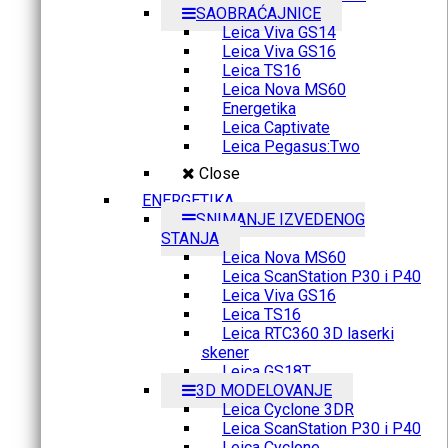
SAOBRAĆAJNICE
Leica Viva GS14
Leica Viva GS16
Leica TS16
Leica Nova MS60
Energetika
Leica Captivate
Leica Pegasus:Two
Close
ENERGETIKA
SNIMANJE IZVEDENOG
STANJA
Leica Nova MS60
Leica ScanStation P30 i P40
Leica Viva GS16
Leica TS16
Leica RTC360 3D laserki
skener
Leica GS18T
3D MODELOVANJE
Leica Cyclone 3DR
Leica ScanStation P30 i P40
Leica Cyclone