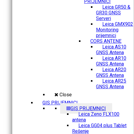
PRIJEMNICI
Leica GR50 &
GR30 GNSS
Serveri
Leica GMX902
Monitoring
prijemnici
CORS ANTENE
Leica AS10
GNSS Antena
Leica AR10
GNSS Antena
Leica AR20
GNSS Antena
Leica AR25
GNSS Antena
Close
GIS PRIJEMNICI
GIS PRIJEMNICI
Leica Zeno FLX100
antena
Leica GG04 plus Tablet
Rešenje