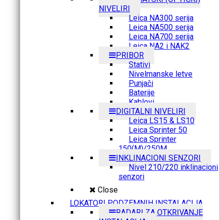
NIVELIRI
Leica NA300 serija
Leica NA500 serija
Leica NA700 serija
Leica NA2 i NAK2
PRIBOR
Stativi
Nivelmanske letve
Punjači
Baterije
Kablovi
DIGITALNI NIVELIRI
Leica LS15 & LS10
Leica Sprinter 50
Leica Sprinter
150(M)/250M
INKLINACIONI SENZORI
Nivel 210/220 inklinacioni
senzori
Close
LOKATORI PODZEMNIH INSTALACIJA
RADARI ZA OTKRIVANJE