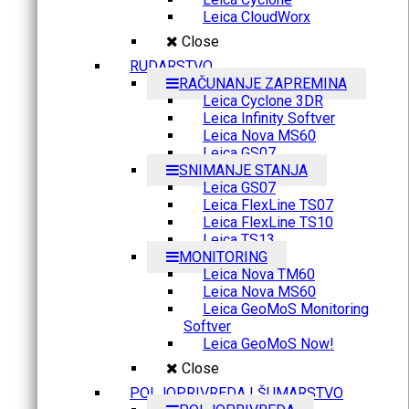
Leica CloudWorx
Close
RUDARSTVO
RAČUNANJE ZAPREMINA
Leica Cyclone 3DR
Leica Infinity Softver
Leica Nova MS60
Leica GS07
SNIMANJE STANJA
Leica GS07
Leica FlexLine TS07
Leica FlexLine TS10
Leica TS13
MONITORING
Leica Nova TM60
Leica Nova MS60
Leica GeoMoS Monitoring
Softver
Leica GeoMoS Now!
Close
POLJOPRIVREDA I ŠUMARSTVO