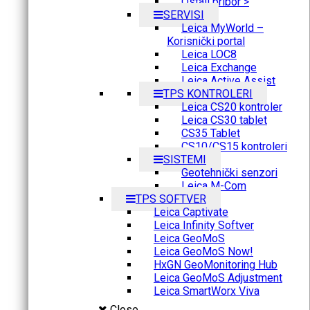
Ostali pribor >
SERVISI
Leica MyWorld –
Korisnički portal
Leica LOC8
Leica Exchange
Leica Active Assist
TPS KONTROLERI
Leica CS20 kontroler
Leica CS30 tablet
CS35 Tablet
CS10/CS15 kontroleri
SISTEMI
Geotehnički senzori
Leica M-Com
TPS SOFTVER
Leica Captivate
Leica Infinity Softver
Leica GeoMoS
Leica GeoMoS Now!
HxGN GeoMonitoring Hub
Leica GeoMoS Adjustment
Leica SmartWorx Viva
Close