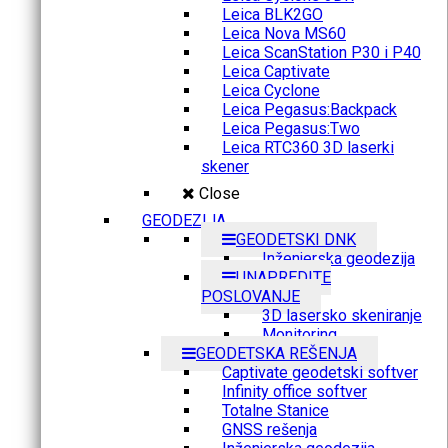
Leica BLK2GO
Leica Nova MS60
Leica ScanStation P30 i P40
Leica Captivate
Leica Cyclone
Leica Pegasus:Backpack
Leica Pegasus:Two
Leica RTC360 3D laserki
skener
Close
GEODEZIJA
GEODETSKI DNK
Inženjerska geodezija
UNAPREDITE
POSLOVANJE
3D lasersko skeniranje
Monitoring
GEODETSKA REŠENJA
Captivate geodetski softver
Infinity office softver
Totalne Stanice
GNSS rešenja