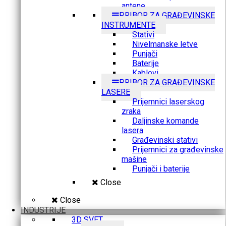
antene
PRIBOR ZA GRAĐEVINSKE
INSTRUMENTE
Stativi
Nivelmanske letve
Punjači
Baterije
Kablovi
PRIBOR ZA GRAĐEVINSKE
LASERE
Prijemnici laserskog
zraka
Daljinske komande
lasera
Građevinski stativi
Prijemnici za građevinske
mašine
Punjači i baterije
Close
Close
INDUSTRIJE
3D SVET