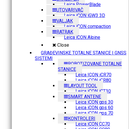
Leica PowerBlade
UTOVARIVAČ
Leica iCON iGW3 3D
VALJAK
Leica iCON compaction
RATRAK
Leica iCON Alpine
Close
GRAĐEVINSKE TOTALNE STANICE I GNSS
SISTEMI
ROBOTIZOVANE TOTALNE
STANICE
Leica ICON iCR70
Leica iCON iCR80
LAYOUT TOOL
Leica iCON iCT30
SMART ANTENE
Leica iCON gps 30
Leica iCON gps 60
Leica iCON gps 70
KONTROLERI
Leica iCON CC70