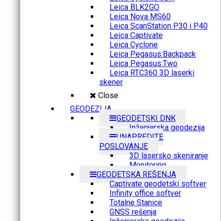
Leica BLK2GO
Leica Nova MS60
Leica ScanStation P30 i P40
Leica Captivate
Leica Cyclone
Leica Pegasus:Backpack
Leica Pegasus:Two
Leica RTC360 3D laserki
skener
Close
GEODEZIJA
GEODETSKI DNK
Inženjerska geodezija
UNAPREDITE
POSLOVANJE
3D lasersko skeniranje
Monitoring
GEODETSKA REŠENJA
Captivate geodetski softver
Infinity office softver
Totalne Stanice
GNSS rešenja