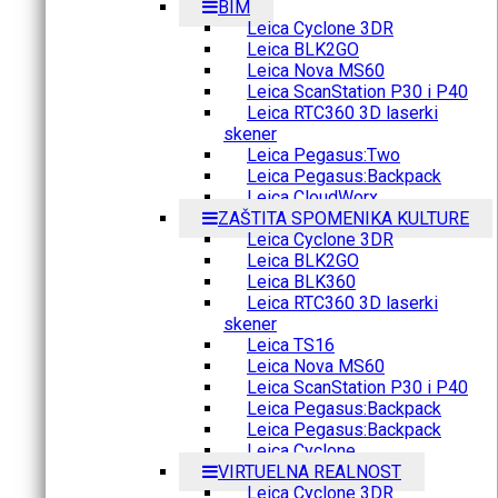
BIM
Leica Cyclone 3DR
Leica BLK2GO
Leica Nova MS60
Leica ScanStation P30 i P40
Leica RTC360 3D laserki
skener
Leica Pegasus:Two
Leica Pegasus:Backpack
Leica CloudWorx
ZAŠTITA SPOMENIKA KULTURE
Leica Cyclone 3DR
Leica BLK2GO
Leica BLK360
Leica RTC360 3D laserki
skener
Leica TS16
Leica Nova MS60
Leica ScanStation P30 i P40
Leica Pegasus:Backpack
Leica Pegasus:Backpack
Leica Cyclone
VIRTUELNA REALNOST
Leica Cyclone 3DR