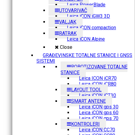
Leica PowerBlade
UTOVARIVAČ
Leica iCON iGW3 3D
VALJAK
Leica iCON compaction
RATRAK
Leica iCON Alpine
Close
GRAĐEVINSKE TOTALNE STANICE I GNSS
SISTEMI
ROBOTIZOVANE TOTALNE
STANICE
Leica ICON iCR70
Leica iCON iCR80
LAYOUT TOOL
Leica iCON iCT30
SMART ANTENE
Leica iCON gps 30
Leica iCON gps 60
Leica iCON gps 70
KONTROLERI
Leica iCON CC70