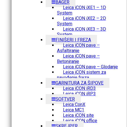
BAGER
Leica iCON iXE1 – 1D
System
Leica iCON iXE2 – 2D
System
Leica iCON iXE3 – 3D
System
FINIŠERI I FREZA
Leica iCON pave –
Asfaltiranje
Leica iCON pave –
Betoniranje
Leica iCON pave – Glodanje
Leica iCON sistem za
navođenje freza
GARNITURA ZA ŠIPOVE
Leica iCON iRD3
Leica iCON iRP3
SOFTVER
Leica ConX
Leica MC1
Leica iCON site
Leica iCON office
SKREJPER