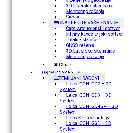
Inženjerska geodezija
3D lasersko skeniranje
Monitoring rešenja
Servisi
UNAPREDITE VAŠE ZNANJE
Captivate terenski softver
Infinity kancelarijski softver
Totalne stanice
GNSS rešenja
3D Lasersko skeniranje
Monitoring rešenja
Close
GRAĐEVINARSTVO
ZEMLJANI RADOVI
Leica iCON iGD2 – 2D
System
Leica iCON iGD3 – 3D
System
Leica iCON iGD4SP – 3D
System
Leica SP Technology
Leica iCON iGG2 – 2D
System