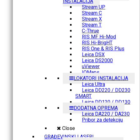
INSTALACIJA
Stream UP
Stream C
Stream X
Stream T
C-Thrue
RIS MF Hi-Mod
RIS Hi-BrigHT
RIS One & RIS Plus
Leica DSX
Leica DS2000
uViewer
IQMaps
LOKATORI INSTALACIJA
Leica Ultra
Leica DD220 / DD230
SMART
Leica DD120 / DD130
DODATNA OPREMA
Leica DA220 / DA230
Pribor za detekciju
Close
GRAĐEVINSKI LASERI