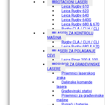
ROTACIONI LASERI
Leica Rugby 610
Leica Rugby 620
Leica Rugby 640
Leica Rugby 640G
Leica Rugby 680 & 670
Rugby CLA / CLH / CLI
LASERI ZA KONTROLU
MAŠINA
Rugby CLA / CLH / CLI
Leica Rugby 680 & 670
LASERI ZA POLAGANJE
CEVI
Leica Piper 200 & 100
PRIBOR ZA GRAĐEVINSKE
LASERE
Prijemnici laserskog
zraka
Daljinske komande
lasera
Građevinski stativi
Prijemnici za građevinske
mašine
Punjači i baterije