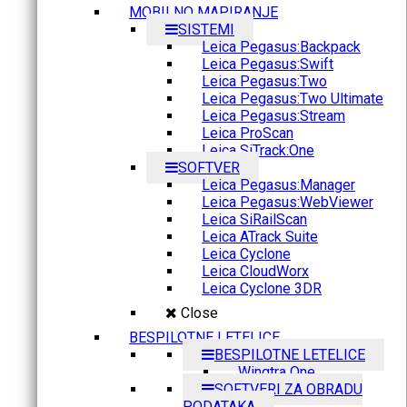
MOBILNO MAPIRANJE
SISTEMI
Leica Pegasus:Backpack
Leica Pegasus:Swift
Leica Pegasus:Two
Leica Pegasus:Two Ultimate
Leica Pegasus:Stream
Leica ProScan
Leica SiTrack:One
SOFTVER
Leica Pegasus:Manager
Leica Pegasus:WebViewer
Leica SiRailScan
Leica ATrack Suite
Leica Cyclone
Leica CloudWorx
Leica Cyclone 3DR
Close
BESPILOTNE LETELICE
BESPILOTNE LETELICE
Wingtra One
SOFTVERI ZA OBRADU
PODATAKA