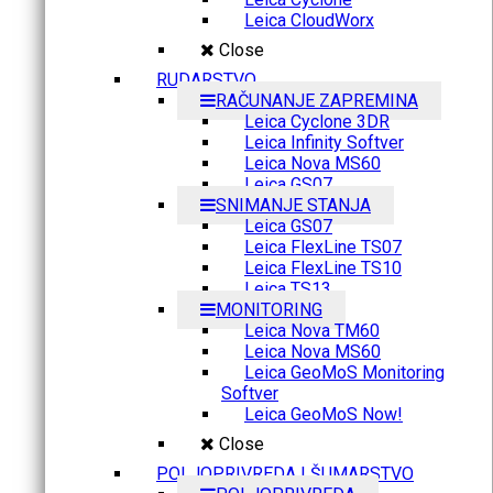
Leica CloudWorx
Close
RUDARSTVO
RAČUNANJE ZAPREMINA
Leica Cyclone 3DR
Leica Infinity Softver
Leica Nova MS60
Leica GS07
SNIMANJE STANJA
Leica GS07
Leica FlexLine TS07
Leica FlexLine TS10
Leica TS13
MONITORING
Leica Nova TM60
Leica Nova MS60
Leica GeoMoS Monitoring
Softver
Leica GeoMoS Now!
Close
POLJOPRIVREDA I ŠUMARSTVO