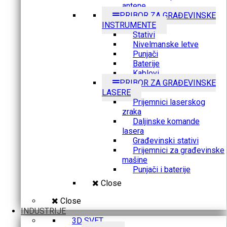
antene
PRIBOR ZA GRAĐEVINSKE
INSTRUMENTE
Stativi
Nivelmanske letve
Punjači
Baterije
Kablovi
PRIBOR ZA GRAĐEVINSKE
LASERE
Prijemnici laserskog
zraka
Daljinske komande
lasera
Građevinski stativi
Prijemnici za građevinske
mašine
Punjači i baterije
Close
Close
INDUSTRIJE
3D SVET