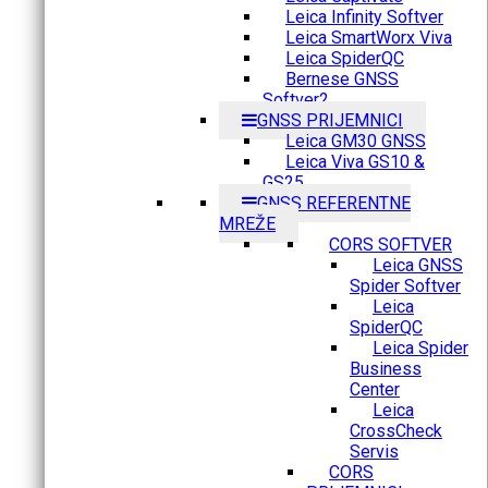
Leica Infinity Softver
Leica SmartWorx Viva
Leica SpiderQC
Bernese GNSS
Softver2
GNSS PRIJEMNICI
Leica GM30 GNSS
Leica Viva GS10 &
GS25
GNSS REFERENTNE
MREŽE
CORS SOFTVER
Leica GNSS
Spider Softver
Leica
SpiderQC
Leica Spider
Business
Center
Leica
CrossCheck
Servis
CORS