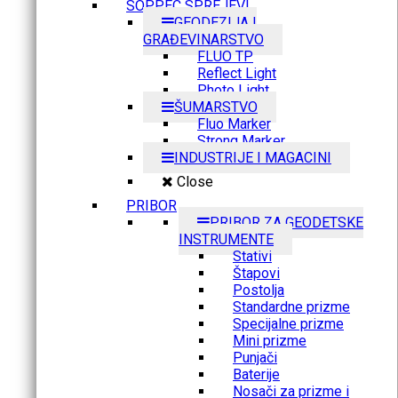
SOPPEC SPREJEVI
GEODEZIJA I
GRAĐEVINARSTVO
FLUO TP
Reflect Light
Photo Light
ŠUMARSTVO
Fluo Marker
Strong Marker
INDUSTRIJE I MAGACINI
Close
PRIBOR
PRIBOR ZA GEODETSKE
INSTRUMENTE
Stativi
Štapovi
Postolja
Standardne prizme
Specijalne prizme
Mini prizme
Punjači
Baterije
Nosači za prizme i