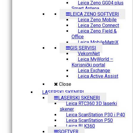
Leica Zeno GG04 plus
Smart Antena
LEICA ZENO SOFTVERI
Leica Zeno Mobile
Leica Zeno Connect
Leica Zeno Field &
Office
Leica MobileMatriX
GIS SERVISI
VekomNet
Leica MyWorld –
Korisnički portal
Leica Exchange
Leica Active Assist
Close
LASERSKI SKENERI
LASERSKI SKENERI
Leica RTC360 3D laserki
skener
Leica ScanStation P30 i P40
Leica ScanStation P50
Leica BLK360
SOFTVER