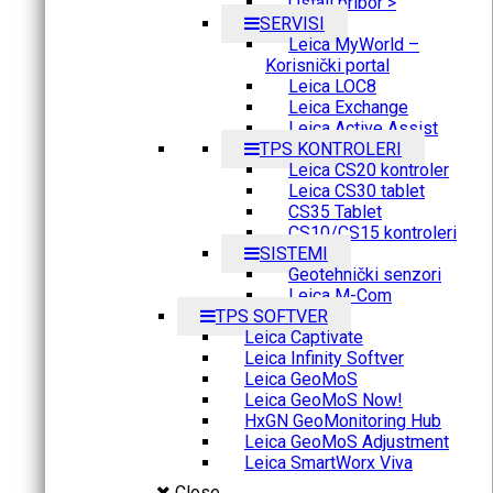
Ostali pribor >
SERVISI
Leica MyWorld –
Korisnički portal
Leica LOC8
Leica Exchange
Leica Active Assist
TPS KONTROLERI
Leica CS20 kontroler
Leica CS30 tablet
CS35 Tablet
CS10/CS15 kontroleri
SISTEMI
Geotehnički senzori
Leica M-Com
TPS SOFTVER
Leica Captivate
Leica Infinity Softver
Leica GeoMoS
Leica GeoMoS Now!
HxGN GeoMonitoring Hub
Leica GeoMoS Adjustment
Leica SmartWorx Viva
Close