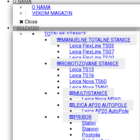
O NAMA
O NAMA
VEKOM MAGAZIN
Close
PROIZVODI
TOTALNE STANICE
MANUELNE TOTALNE STANICE
Leica FlexLine TS03
Leica FlexLine TS07
Leica FlexLine TS10
ROBOTIZOVANE STANICE
Leica TS13
Leica TS16
Leica Nova TS60
Leica Nova TM60
MULTISTANICE
Leica Nova MS60
LEICA AP20 AUTOPOLE
Leica AP20 AutoPole
PRIBOR
Stativi
Štapovi
Postolja