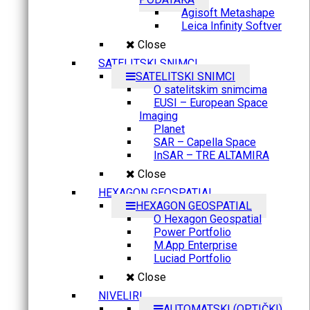
Agisoft Metashape
Leica Infinity Softver
Close
SATELITSKI SNIMCI
SATELITSKI SNIMCI
O satelitskim snimcima
EUSI – European Space
Imaging
Planet
SAR – Capella Space
InSAR – TRE ALTAMIRA
Close
HEXAGON GEOSPATIAL
HEXAGON GEOSPATIAL
O Hexagon Geospatial
Power Portfolio
M.App Enterprise
Luciad Portfolio
Close
NIVELIRI
AUTOMATSKI (OPTIČKI)