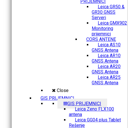
PRIJEMNICI
Leica GR50 &
GR30 GNSS
Serveri
Leica GMX902
Monitoring
prijemnici
CORS ANTENE
Leica AS10
GNSS Antena
Leica AR10
GNSS Antena
Leica AR20
GNSS Antena
Leica AR25
GNSS Antena
Close
GIS PRIJEMNICI
GIS PRIJEMNICI
Leica Zeno FLX100
antena
Leica GG04 plus Tablet
Rešenje