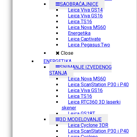
SAOBRAĆAJNICE
Leica Viva GS14
Leica Viva GS16
Leica TS16
Leica Nova MS60
Energetika
Leica Captivate
Leica Pegasus:Two
Close
ENERGETIKA
SNIMANJE IZVEDENOG
STANJA
Leica Nova MS60
Leica ScanStation P30 i P40
Leica Viva GS16
Leica TS16
Leica RTC360 3D laserki
skener
Leica GS18T
3D MODELOVANJE
Leica Cyclone 3DR
Leica ScanStation P30 i P40
Leica Cyclone