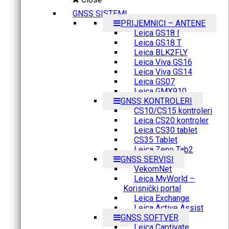
GNSS SISTEMI
PRIJEMNICI – ANTENE
Leica GS18 I
Leica GS18 T
Leica BLK2FLY
Leica Viva GS16
Leica Viva GS14
Leica GS07
Leica GMX910
GNSS KONTROLERI
CS10/CS15 kontroleri
Leica CS20 kontroler
Leica CS30 tablet
CS35 Tablet
Leica Zeno Tab2
GNSS SERVISI
VekomNet
Leica MyWorld –
Korisnički portal
Leica Exchange
Leica Active Assist
GNSS SOFTVER
Leica Captivate