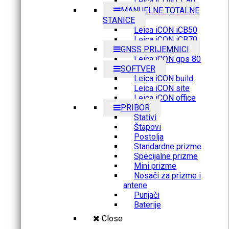
Leica iCON CC80
MANUELNE TOTALNE
STANICE
Leica iCON iCB50
Leica iCON iCB70
GNSS PRIJEMNICI
Leica iCON gps 80
SOFTVER
Leica iCON build
Leica iCON site
Leica iCON office
PRIBOR
Stativi
Štapovi
Postolja
Standardne prizme
Specijalne prizme
Mini prizme
Nosači za prizme i
antene
Punjači
Baterije
Close