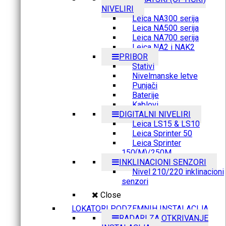
NIVELIRI
Leica NA300 serija
Leica NA500 serija
Leica NA700 serija
Leica NA2 i NAK2
PRIBOR
Stativi
Nivelmanske letve
Punjači
Baterije
Kablovi
DIGITALNI NIVELIRI
Leica LS15 & LS10
Leica Sprinter 50
Leica Sprinter
150(M)/250M
INKLINACIONI SENZORI
Nivel 210/220 inklinacioni
senzori
Close
LOKATORI PODZEMNIH INSTALACIJA
RADARI ZA OTKRIVANJE