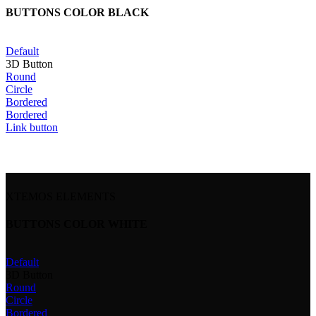
BUTTONS COLOR BLACK
Default
3D Button
Round
Circle
Bordered
Bordered
Link button
XTEMOS ELEMENTS
BUTTONS COLOR WHITE
Default
3D Button
Round
Circle
Bordered