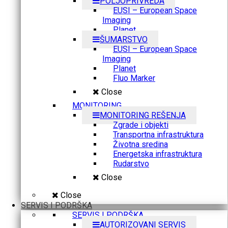
POLJOPRIVREDA
EUSI – European Space
Imaging
Planet
ŠUMARSTVO
EUSI – European Space
Imaging
Planet
Fluo Marker
Close
MONITORING
MONITORING REŠENJA
Zgrade i objekti
Transportna infrastruktura
Životna sredina
Energetska infrastruktura
Rudarstvo
Close
Close
SERVIS I PODRŠKA
SERVIS I PODRŠKA
AUTORIZOVANI SERVIS