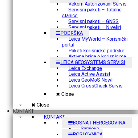
Vekom Autorizovani Servis
Servisni paketi – Totalne
stanice
Servisni paketi – GNSS
Servisni paketi – Niveliri
PODRŠKA
Leica MyWorld – Korisnički
portal
Paketi korisničke podrške
Aktivna briga o korisnicima
LEICA GEOSYSTEMS SERVISI
Leica Exchange
Leica Active Assist
Leica GeoMoS Now!
Leica CrossCheck Servis
Close
Close
KONTAKT
KONTAKT
BOSNA I HERCEGOVINA
Sarajevo
POSLOVNICA