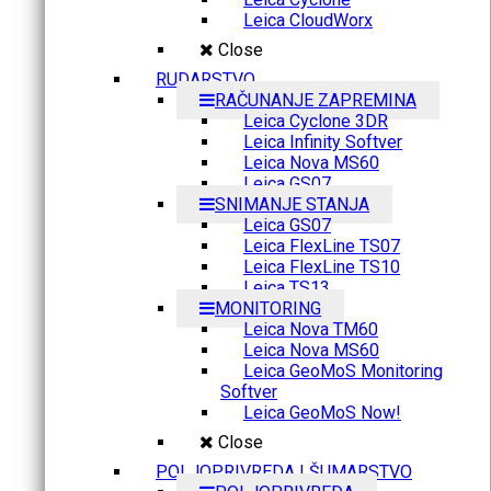
Leica CloudWorx
Close
RUDARSTVO
RAČUNANJE ZAPREMINA
Leica Cyclone 3DR
Leica Infinity Softver
Leica Nova MS60
Leica GS07
SNIMANJE STANJA
Leica GS07
Leica FlexLine TS07
Leica FlexLine TS10
Leica TS13
MONITORING
Leica Nova TM60
Leica Nova MS60
Leica GeoMoS Monitoring
Softver
Leica GeoMoS Now!
Close
POLJOPRIVREDA I ŠUMARSTVO