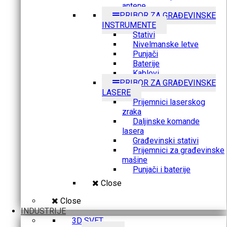
antene
PRIBOR ZA GRAĐEVINSKE
INSTRUMENTE
Stativi
Nivelmanske letve
Punjači
Baterije
Kablovi
PRIBOR ZA GRAĐEVINSKE
LASERE
Prijemnici laserskog
zraka
Daljinske komande
lasera
Građevinski stativi
Prijemnici za građevinske
mašine
Punjači i baterije
Close
Close
INDUSTRIJE
3D SVET