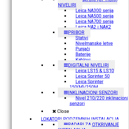
NIVELIRI
Leica NA300 serija
Leica NA500 serija
Leica NA700 serija
Leica NA2 i NAK2
PRIBOR
Stativi
Nivelmanske letve
Punjači
Baterije
Kablovi
DIGITALNI NIVELIRI
Leica LS15 & LS10
Leica Sprinter 50
Leica Sprinter
150(M)/250M
INKLINACIONI SENZORI
Nivel 210/220 inklinacioni
senzori
Close
LOKATORI PODZEMNIH INSTALACIJA
RADARI ZA OTKRIVANJE