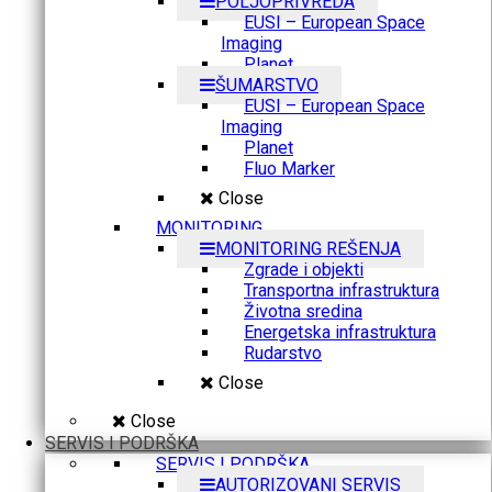
POLJOPRIVREDA
EUSI – European Space
Imaging
Planet
ŠUMARSTVO
EUSI – European Space
Imaging
Planet
Fluo Marker
Close
MONITORING
MONITORING REŠENJA
Zgrade i objekti
Transportna infrastruktura
Životna sredina
Energetska infrastruktura
Rudarstvo
Close
Close
SERVIS I PODRŠKA
SERVIS I PODRŠKA
AUTORIZOVANI SERVIS