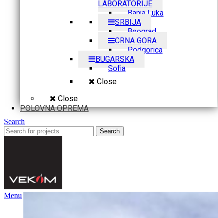
LABORATORIJE
Banja Luka
SRBIJA
Beograd
CRNA GORA
Podgorica
BUGARSKA
Sofia
Close
Close
POLOVNA OPREMA
Search
Search
Menu