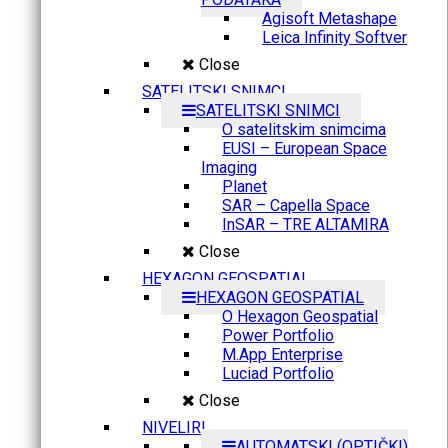
Agisoft Metashape
Leica Infinity Softver
Close
SATELITSKI SNIMCI
SATELITSKI SNIMCI
O satelitskim snimcima
EUSI – European Space
Imaging
Planet
SAR – Capella Space
InSAR – TRE ALTAMIRA
Close
HEXAGON GEOSPATIAL
HEXAGON GEOSPATIAL
O Hexagon Geospatial
Power Portfolio
M.App Enterprise
Luciad Portfolio
Close
NIVELIRI
AUTOMATSKI (OPTIČKI)