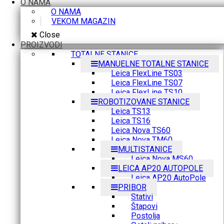
O NAMA
O NAMA
VEKOM MAGAZIN
Close
PROIZVODI
TOTALNE STANICE
MANUELNE TOTALNE STANICE
Leica FlexLine TS03
Leica FlexLine TS07
Leica FlexLine TS10
ROBOTIZOVANE STANICE
Leica TS13
Leica TS16
Leica Nova TS60
Leica Nova TM60
MULTISTANICE
Leica Nova MS60
LEICA AP20 AUTOPOLE
Leica AP20 AutoPole
PRIBOR
Stativi
Štapovi
Postolja