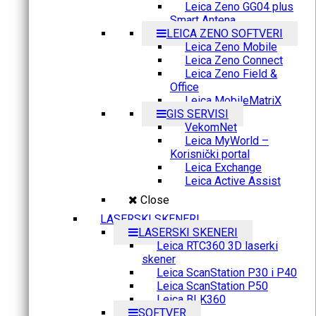
Leica Zeno GG04 plus
Smart Antena
LEICA ZENO SOFTVERI
Leica Zeno Mobile
Leica Zeno Connect
Leica Zeno Field &
Office
Leica MobileMatriX
GIS SERVISI
VekomNet
Leica MyWorld –
Korisnički portal
Leica Exchange
Leica Active Assist
Close
LASERSKI SKENERI
LASERSKI SKENERI
Leica RTC360 3D laserki
skener
Leica ScanStation P30 i P40
Leica ScanStation P50
Leica BLK360
SOFTVER