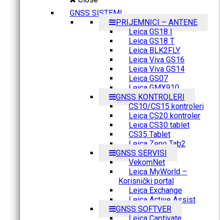
GNSS SISTEMI
PRIJEMNICI – ANTENE
Leica GS18 I
Leica GS18 T
Leica BLK2FLY
Leica Viva GS16
Leica Viva GS14
Leica GS07
Leica GMX910
GNSS KONTROLERI
CS10/CS15 kontroleri
Leica CS20 kontroler
Leica CS30 tablet
CS35 Tablet
Leica Zeno Tab2
GNSS SERVISI
VekomNet
Leica MyWorld –
Korisnički portal
Leica Exchange
Leica Active Assist
GNSS SOFTVER
Leica Captivate