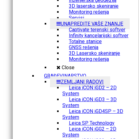
Inženjerska geodezija
3D lasersko skeniranje
Monitoring rešenja
Servisi
UNAPREDITE VAŠE ZNANJE
Captivate terenski softver
Infinity kancelarijski softver
Totalne stanice
GNSS rešenja
3D Lasersko skeniranje
Monitoring rešenja
Close
GRAĐEVINARSTVO
ZEMLJANI RADOVI
Leica iCON iGD2 – 2D
System
Leica iCON iGD3 – 3D
System
Leica iCON iGD4SP – 3D
System
Leica SP Technology
Leica iCON iGG2 – 2D
System