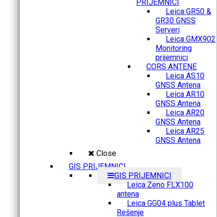
PRIJEMNICI
Leica GR50 &
GR30 GNSS
Serveri
Leica GMX902
Monitoring
prijemnici
CORS ANTENE
Leica AS10
GNSS Antena
Leica AR10
GNSS Antena
Leica AR20
GNSS Antena
Leica AR25
GNSS Antena
Close
GIS PRIJEMNICI
GIS PRIJEMNICI
Leica Zeno FLX100
antena
Leica GG04 plus Tablet
Rešenje