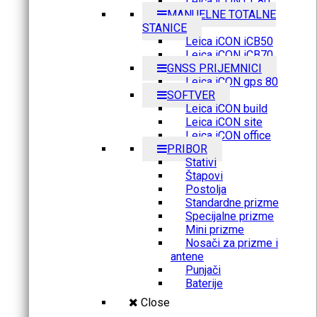
Leica iCON CC80
MANUELNE TOTALNE
STANICE
Leica iCON iCB50
Leica iCON iCB70
GNSS PRIJEMNICI
Leica iCON gps 80
SOFTVER
Leica iCON build
Leica iCON site
Leica iCON office
PRIBOR
Stativi
Štapovi
Postolja
Standardne prizme
Specijalne prizme
Mini prizme
Nosači za prizme i
antene
Punjači
Baterije
Close