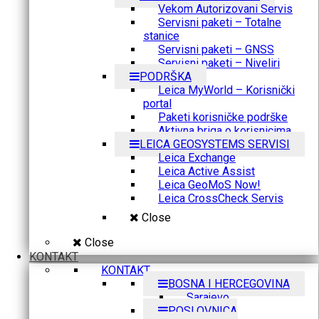
Vekom Autorizovani Servis
Servisni paketi – Totalne
stanice
Servisni paketi – GNSS
Servisni paketi – Niveliri
PODRŠKA
Leica MyWorld – Korisnički
portal
Paketi korisničke podrške
Aktivna briga o korisnicima
LEICA GEOSYSTEMS SERVISI
Leica Exchange
Leica Active Assist
Leica GeoMoS Now!
Leica CrossCheck Servis
Close
Close
KONTAKT
KONTAKT
BOSNA I HERCEGOVINA
Sarajevo
POSLOVNICA