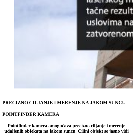
PRECIZNO CILJANJE I MERENJE NA JAKOM SUNCU
POINTFINDER KAMERA
Pointfinder
kamera
omogućav
a
precizno
ciljanje
i
merenje
udaljenih
objekata
na
jakom
suncu
.
Ciljni
objekt
se
jasno
vidi