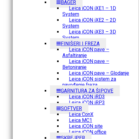
BAGER
Leica iCON iXE1 – 1D
System
Leica iCON iXE2 – 2D
System
Leica iCON iXE3 – 3D
System
FINIŠERI I FREZA
Leica iCON pave –
Asfaltiranje
Leica iCON pave –
Betoniranje
Leica iCON pave – Glodanje
Leica iCON sistem za
navođenje freza
GARNITURA ZA ŠIPOVE
Leica iCON iRD3
Leica iCON iRP3
SOFTVER
Leica ConX
Leica MC1
Leica iCON site
Leica iCON office
SKREJPER