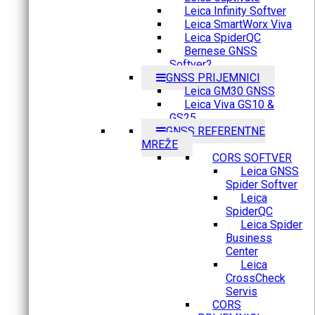
Leica Infinity Softver
Leica SmartWorx Viva
Leica SpiderQC
Bernese GNSS
Softver2
GNSS PRIJEMNICI
Leica GM30 GNSS
Leica Viva GS10 &
GS25
GNSS REFERENTNE
MREŽE
CORS SOFTVER
Leica GNSS
Spider Softver
Leica
SpiderQC
Leica Spider
Business
Center
Leica
CrossCheck
Servis
CORS