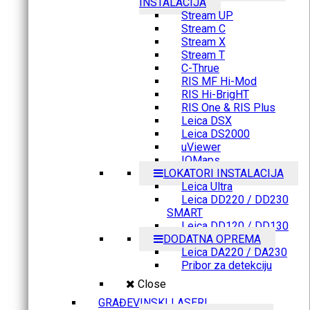
INSTALACIJA
Stream UP
Stream C
Stream X
Stream T
C-Thrue
RIS MF Hi-Mod
RIS Hi-BrigHT
RIS One & RIS Plus
Leica DSX
Leica DS2000
uViewer
IQMaps
LOKATORI INSTALACIJA
Leica Ultra
Leica DD220 / DD230
SMART
Leica DD120 / DD130
DODATNA OPREMA
Leica DA220 / DA230
Pribor za detekciju
Close
GRAĐEVINSKI LASERI