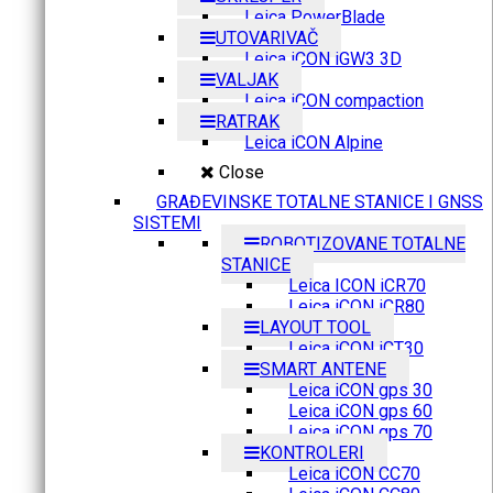
Leica PowerBlade
UTOVARIVAČ
Leica iCON iGW3 3D
VALJAK
Leica iCON compaction
RATRAK
Leica iCON Alpine
Close
GRAĐEVINSKE TOTALNE STANICE I GNSS
SISTEMI
ROBOTIZOVANE TOTALNE
STANICE
Leica ICON iCR70
Leica iCON iCR80
LAYOUT TOOL
Leica iCON iCT30
SMART ANTENE
Leica iCON gps 30
Leica iCON gps 60
Leica iCON gps 70
KONTROLERI
Leica iCON CC70