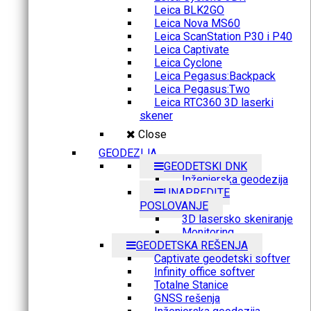
Leica BLK2GO
Leica Nova MS60
Leica ScanStation P30 i P40
Leica Captivate
Leica Cyclone
Leica Pegasus:Backpack
Leica Pegasus:Two
Leica RTC360 3D laserki
skener
Close
GEODEZIJA
GEODETSKI DNK
Inženjerska geodezija
UNAPREDITE
POSLOVANJE
3D lasersko skeniranje
Monitoring
GEODETSKA REŠENJA
Captivate geodetski softver
Infinity office softver
Totalne Stanice
GNSS rešenja