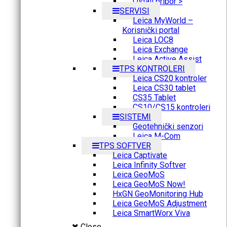
Ostali pribor >
SERVISI
Leica MyWorld –
Korisnički portal
Leica LOC8
Leica Exchange
Leica Active Assist
TPS KONTROLERI
Leica CS20 kontroler
Leica CS30 tablet
CS35 Tablet
CS10/CS15 kontroleri
SISTEMI
Geotehnički senzori
Leica M-Com
TPS SOFTVER
Leica Captivate
Leica Infinity Softver
Leica GeoMoS
Leica GeoMoS Now!
HxGN GeoMonitoring Hub
Leica GeoMoS Adjustment
Leica SmartWorx Viva
Close