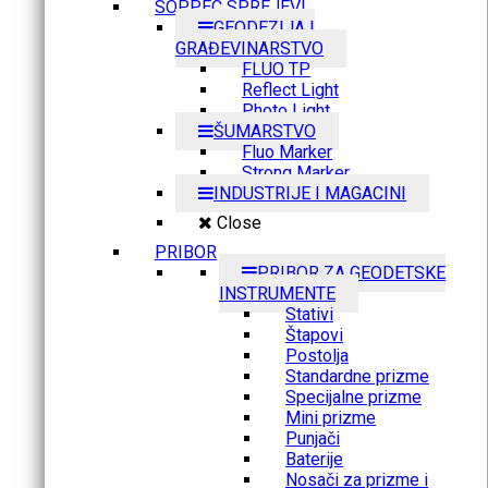
SOPPEC SPREJEVI
GEODEZIJA I
GRAĐEVINARSTVO
FLUO TP
Reflect Light
Photo Light
ŠUMARSTVO
Fluo Marker
Strong Marker
INDUSTRIJE I MAGACINI
Close
PRIBOR
PRIBOR ZA GEODETSKE
INSTRUMENTE
Stativi
Štapovi
Postolja
Standardne prizme
Specijalne prizme
Mini prizme
Punjači
Baterije
Nosači za prizme i