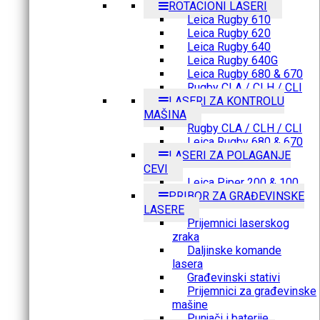
ROTACIONI LASERI
Leica Rugby 610
Leica Rugby 620
Leica Rugby 640
Leica Rugby 640G
Leica Rugby 680 & 670
Rugby CLA / CLH / CLI
LASERI ZA KONTROLU
MAŠINA
Rugby CLA / CLH / CLI
Leica Rugby 680 & 670
LASERI ZA POLAGANJE
CEVI
Leica Piper 200 & 100
PRIBOR ZA GRAĐEVINSKE
LASERE
Prijemnici laserskog
zraka
Daljinske komande
lasera
Građevinski stativi
Prijemnici za građevinske
mašine
Punjači i baterije