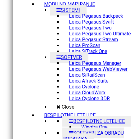
MOBILNO MAPIRANJE
SISTEMI
Leica Pegasus:Backpack
Leica Pegasus:Swift
Leica Pegasus:Two
Leica Pegasus:Two Ultimate
Leica Pegasus:Stream
Leica ProScan
Leica SiTrack:One
SOFTVER
Leica Pegasus:Manager
Leica Pegasus:WebViewer
Leica SiRailScan
Leica ATrack Suite
Leica Cyclone
Leica CloudWorx
Leica Cyclone 3DR
Close
BESPILOTNE LETELICE
BESPILOTNE LETELICE
Wingtra One
SOFTVERI ZA OBRADU
PODATAKA