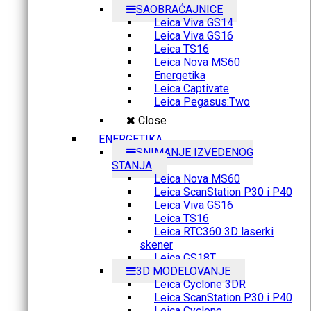
SAOBRAĆAJNICE
Leica Viva GS14
Leica Viva GS16
Leica TS16
Leica Nova MS60
Energetika
Leica Captivate
Leica Pegasus:Two
Close
ENERGETIKA
SNIMANJE IZVEDENOG
STANJA
Leica Nova MS60
Leica ScanStation P30 i P40
Leica Viva GS16
Leica TS16
Leica RTC360 3D laserki
skener
Leica GS18T
3D MODELOVANJE
Leica Cyclone 3DR
Leica ScanStation P30 i P40
Leica Cyclone