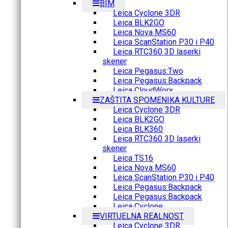
BIM
Leica Cyclone 3DR
Leica BLK2GO
Leica Nova MS60
Leica ScanStation P30 i P40
Leica RTC360 3D laserki
skener
Leica Pegasus:Two
Leica Pegasus:Backpack
Leica CloudWorx
ZAŠTITA SPOMENIKA KULTURE
Leica Cyclone 3DR
Leica BLK2GO
Leica BLK360
Leica RTC360 3D laserki
skener
Leica TS16
Leica Nova MS60
Leica ScanStation P30 i P40
Leica Pegasus:Backpack
Leica Pegasus:Backpack
Leica Cyclone
VIRTUELNA REALNOST
Leica Cyclone 3DR