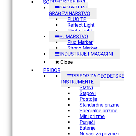
SOPPEC SPREJEVI
GEODEZIJA I
GRAĐEVINARSTVO
FLUO TP
Reflect Light
Photo Light
ŠUMARSTVO
Fluo Marker
Strong Marker
INDUSTRIJE I MAGACINI
Close
PRIBOR
PRIBOR ZA GEODETSKE
INSTRUMENTE
Stativi
Štapovi
Postolja
Standardne prizme
Specijalne prizme
Mini prizme
Punjači
Baterije
Nosači za prizme i