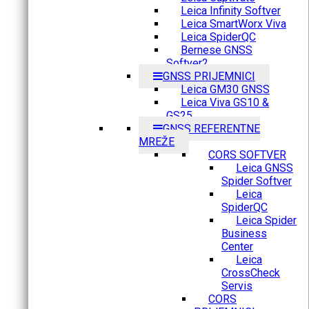
Leica Infinity Softver
Leica SmartWorx Viva
Leica SpiderQC
Bernese GNSS
Softver2
GNSS PRIJEMNICI
Leica GM30 GNSS
Leica Viva GS10 &
GS25
GNSS REFERENTNE
MREŽE
CORS SOFTVER
Leica GNSS
Spider Softver
Leica
SpiderQC
Leica Spider
Business
Center
Leica
CrossCheck
Servis
CORS