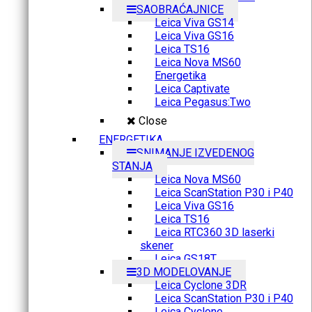
SAOBRAĆAJNICE
Leica Viva GS14
Leica Viva GS16
Leica TS16
Leica Nova MS60
Energetika
Leica Captivate
Leica Pegasus:Two
Close
ENERGETIKA
SNIMANJE IZVEDENOG
STANJA
Leica Nova MS60
Leica ScanStation P30 i P40
Leica Viva GS16
Leica TS16
Leica RTC360 3D laserki
skener
Leica GS18T
3D MODELOVANJE
Leica Cyclone 3DR
Leica ScanStation P30 i P40
Leica Cyclone