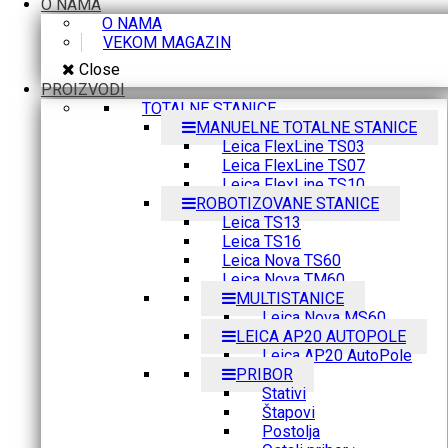
O NAMA
O NAMA
VEKOM MAGAZIN
Close
PROIZVODI
TOTALNE STANICE
MANUELNE TOTALNE STANICE
Leica FlexLine TS03
Leica FlexLine TS07
Leica FlexLine TS10
ROBOTIZOVANE STANICE
Leica TS13
Leica TS16
Leica Nova TS60
Leica Nova TM60
MULTISTANICE
Leica Nova MS60
LEICA AP20 AUTOPOLE
Leica AP20 AutoPole
PRIBOR
Stativi
Štapovi
Postolja