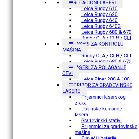
ROTACIONI LASERI
Leica Rugby 610
Leica Rugby 620
Leica Rugby 640
Leica Rugby 640G
Leica Rugby 680 & 670
Rugby CLA / CLH / CLI
LASERI ZA KONTROLU
MAŠINA
Rugby CLA / CLH / CLI
Leica Rugby 680 & 670
LASERI ZA POLAGANJE
CEVI
Leica Piper 200 & 100
PRIBOR ZA GRAĐEVINSKE
LASERE
Prijemnici laserskog
zraka
Daljinske komande
lasera
Građevinski stativi
Prijemnici za građevinske
mašine
Punjači i baterije