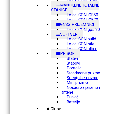
Leica iCON CC80
MANUELNE TOTALNE
STANICE
Leica iCON iCB50
Leica iCON iCB70
GNSS PRIJEMNICI
Leica iCON gps 80
SOFTVER
Leica iCON build
Leica iCON site
Leica iCON office
PRIBOR
Stativi
Štapovi
Postolja
Standardne prizme
Specijalne prizme
Mini prizme
Nosači za prizme i
antene
Punjači
Baterije
Close