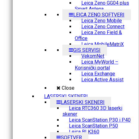
Leica Zeno GG04 plus
Smart Antena
LEICA ZENO SOFTVERI
Leica Zeno Mobile
Leica Zeno Connect
Leica Zeno Field &
Office
Leica MobileMatriX
GIS SERVISI
VekomNet
Leica MyWorld –
Korisnički portal
Leica Exchange
Leica Active Assist
Close
LASERSKI SKENERI
LASERSKI SKENERI
Leica RTC360 3D laserki
skener
Leica ScanStation P30 i P40
Leica ScanStation P50
Leica BLK360
SOFTVER