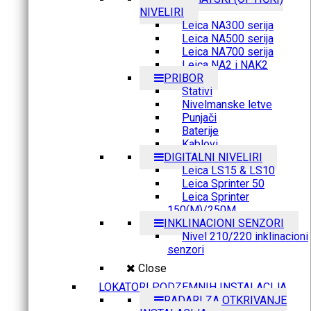
NIVELIRI
Leica NA300 serija
Leica NA500 serija
Leica NA700 serija
Leica NA2 i NAK2
PRIBOR
Stativi
Nivelmanske letve
Punjači
Baterije
Kablovi
DIGITALNI NIVELIRI
Leica LS15 & LS10
Leica Sprinter 50
Leica Sprinter
150(M)/250M
INKLINACIONI SENZORI
Nivel 210/220 inklinacioni
senzori
Close
LOKATORI PODZEMNIH INSTALACIJA
RADARI ZA OTKRIVANJE