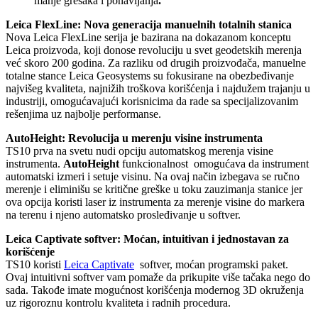
manje grešaka i ponavljanja
.
Leica FlexLine: Nova generacija manuelnih totalnih stanica
Nova Leica FlexLine serija je bazirana na dokazanom konceptu
Leica proizvoda, koji donose revoluciju u svet geodetskih merenja
već skoro 200 godina. Za razliku od drugih proizvođača, manuelne
totalne stance Leica Geosystems su fokusirane na obezbeđivanje
najvišeg kvaliteta, najnižih troškova korišćenja i najdužem trajanju u
industriji, omogućavajući korisnicima da rade sa specijalizovanim
rešenjima uz najbolje performanse.
AutoHeight: Revolucija u merenju visine instrumenta
TS10 prva na svetu nudi opciju automatskog merenja visine
instrumenta.
AutoHeight
funkcionalnost omogućava da instrument
automatski izmeri i setuje visinu. Na ovaj način izbegava se ručno
merenje i eliminišu se kritične greške u toku zauzimanja stanice jer
ova opcija koristi laser iz instrumenta za merenje visine do markera
na terenu i njeno automatsko prosleđivanje u softver.
Leica Captivate softver: Moćan, intuitivan i jednostavan za
korišćenje
TS10 koristi
Leica Captivate
softver, moćan programski paket.
Ovaj intuitivni softver vam pomaže da prikupite više tačaka nego do
sada. Takođe imate mogućnost korišćenja modernog 3D okruženja
uz rigoroznu kontrolu kvaliteta i radnih procedura.