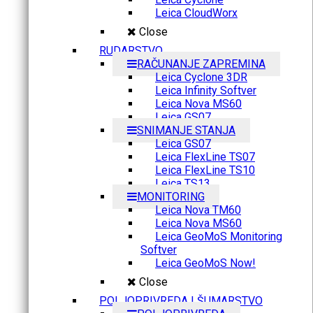
Leica CloudWorx
Close
RUDARSTVO
RAČUNANJE ZAPREMINA
Leica Cyclone 3DR
Leica Infinity Softver
Leica Nova MS60
Leica GS07
SNIMANJE STANJA
Leica GS07
Leica FlexLine TS07
Leica FlexLine TS10
Leica TS13
MONITORING
Leica Nova TM60
Leica Nova MS60
Leica GeoMoS Monitoring
Softver
Leica GeoMoS Now!
Close
POLJOPRIVREDA I ŠUMARSTVO