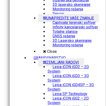
Inženjerska geodezija
3D lasersko skeniranje
Monitoring rešenja
Servisi
UNAPREDITE VAŠE ZNANJE
Captivate terenski softver
Infinity kancelarijski softver
Totalne stanice
GNSS rešenja
3D Lasersko skeniranje
Monitoring rešenja
Close
GRAĐEVINARSTVO
ZEMLJANI RADOVI
Leica iCON iGD2 – 2D
System
Leica iCON iGD3 – 3D
System
Leica iCON iGD4SP – 3D
System
Leica SP Technology
Leica iCON iGG2 – 2D
System