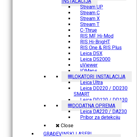
INSTALACIJA
Stream UP
Stream C
Stream X
Stream T
C-Thrue
RIS MF Hi-Mod
RIS Hi-BrigHT
RIS One & RIS Plus
Leica DSX
Leica DS2000
uViewer
IQMaps
LOKATORI INSTALACIJA
Leica Ultra
Leica DD220 / DD230
SMART
Leica DD120 / DD130
DODATNA OPREMA
Leica DA220 / DA230
Pribor za detekciju
Close
GRAĐEVINSKI LASERI