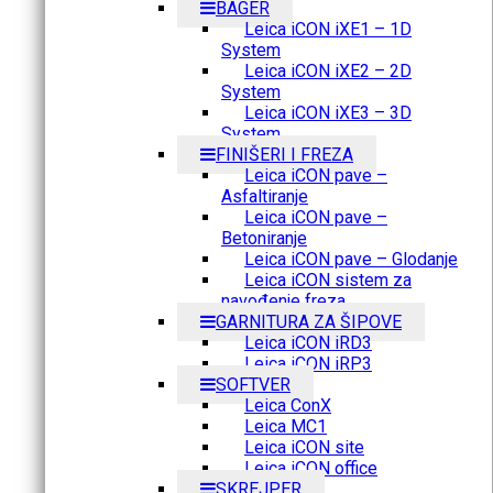
BAGER
Leica iCON iXE1 – 1D
System
Leica iCON iXE2 – 2D
System
Leica iCON iXE3 – 3D
System
FINIŠERI I FREZA
Leica iCON pave –
Asfaltiranje
Leica iCON pave –
Betoniranje
Leica iCON pave – Glodanje
Leica iCON sistem za
navođenje freza
GARNITURA ZA ŠIPOVE
Leica iCON iRD3
Leica iCON iRP3
SOFTVER
Leica ConX
Leica MC1
Leica iCON site
Leica iCON office
SKREJPER