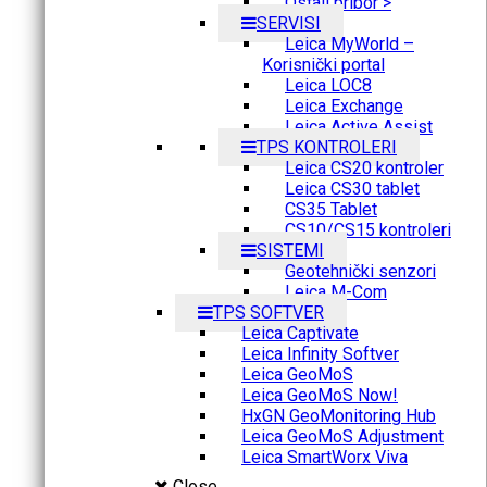
Ostali pribor >
SERVISI
Leica MyWorld –
Korisnički portal
Leica LOC8
Leica Exchange
Leica Active Assist
TPS KONTROLERI
Leica CS20 kontroler
Leica CS30 tablet
CS35 Tablet
CS10/CS15 kontroleri
SISTEMI
Geotehnički senzori
Leica M-Com
TPS SOFTVER
Leica Captivate
Leica Infinity Softver
Leica GeoMoS
Leica GeoMoS Now!
HxGN GeoMonitoring Hub
Leica GeoMoS Adjustment
Leica SmartWorx Viva
Close