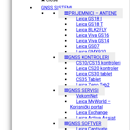
GNSS SISTEMI
PRIJEMNICI – ANTENE
Leica GS18 I
Leica GS18 T
Leica BLK2FLY
Leica Viva GS16
Leica Viva GS14
Leica GS07
Leica GMX910
GNSS KONTROLERI
CS10/CS15 kontroleri
Leica CS20 kontroler
Leica CS30 tablet
CS35 Tablet
Leica Zeno Tab2
GNSS SERVISI
VekomNet
Leica MyWorld –
Korisnički portal
Leica Exchange
Leica Active Assist
GNSS SOFTVER
Leica Captivate