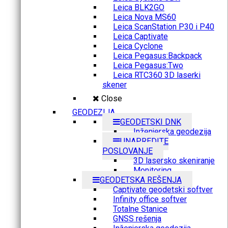
Leica BLK2GO
Leica Nova MS60
Leica ScanStation P30 i P40
Leica Captivate
Leica Cyclone
Leica Pegasus:Backpack
Leica Pegasus:Two
Leica RTC360 3D laserki
skener
Close
GEODEZIJA
GEODETSKI DNK
Inženjerska geodezija
UNAPREDITE
POSLOVANJE
3D lasersko skeniranje
Monitoring
GEODETSKA REŠENJA
Captivate geodetski softver
Infinity office softver
Totalne Stanice
GNSS rešenja