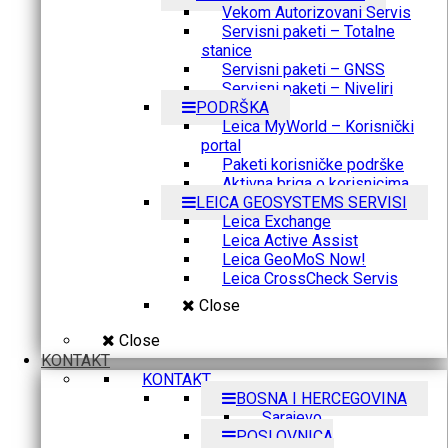
Vekom Autorizovani Servis
Servisni paketi – Totalne
stanice
Servisni paketi – GNSS
Servisni paketi – Niveliri
PODRŠKA
Leica MyWorld – Korisnički
portal
Paketi korisničke podrške
Aktivna briga o korisnicima
LEICA GEOSYSTEMS SERVISI
Leica Exchange
Leica Active Assist
Leica GeoMoS Now!
Leica CrossCheck Servis
Close
Close
KONTAKT
KONTAKT
BOSNA I HERCEGOVINA
Sarajevo
POSLOVNICA