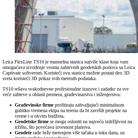
Leica FlexLine TS10 je manuelna stanica najviše klase koja vam
omogućava izvođenje veoma zahtevnih geodetskih poslova sa Leica
Captivate softverom. Koristeći ovu stanicu možete postati deo 3D
sveta koristeći 3D prikaz svih merenih podataka.
TS10 rešava svakodnevne profesionalne izazove i zadatke za sve
veće zahteve u oblasti premera, građevinarstva i inženjerstva:
Građevinske firme
profitiraju zahvaljujući minimalnom
gubitku vremena ekipa na terenu da bi završili projekte na
vreme i u okviru budžeta
.
Geodetske firme
se mogu osloniti na najveću izdržljivost na
tržištu, što povećava izvesnost planova.
Geodete
rade brže merenjem više tačaka u toku dana, uz