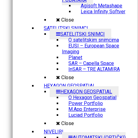
Agisoft Metashape
Leica Infinity Softver
Close
SATELITSKI SNIMCI
SATELITSKI SNIMCI
O satelitskim snimcima
EUSI – European Space
Imaging
Planet
SAR – Capella Space
InSAR – TRE ALTAMIRA
Close
HEXAGON GEOSPATIAL
HEXAGON GEOSPATIAL
O Hexagon Geospatial
Power Portfolio
M.App Enterprise
Luciad Portfolio
Close
NIVELIRI
AUTOMATSKI (OPTIČKI)