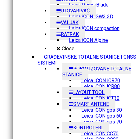
Leica PowerBlade
UTOVARIVAČ
Leica iCON iGW3 3D
VALJAK
Leica iCON compaction
RATRAK
Leica iCON Alpine
Close
GRAĐEVINSKE TOTALNE STANICE I GNSS
SISTEMI
ROBOTIZOVANE TOTALNE
STANICE
Leica ICON iCR70
Leica iCON iCR80
LAYOUT TOOL
Leica iCON iCT30
SMART ANTENE
Leica iCON gps 30
Leica iCON gps 60
Leica iCON gps 70
KONTROLERI
Leica iCON CC70