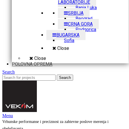
LABORATORIJE
Banja Luka
SRBIJA
Beograd
CRNA GORA
Podgorica
BUGARSKA
Sofia
Close
Close
POLOVNA OPREMA
Search
Search
Menu
Vrhunske performanse i preciznost za zahtevne poslove merenja i
obeležavanja