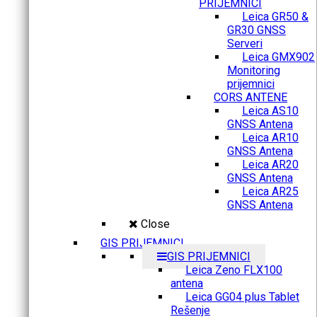
PRIJEMNICI
Leica GR50 &
GR30 GNSS
Serveri
Leica GMX902
Monitoring
prijemnici
CORS ANTENE
Leica AS10
GNSS Antena
Leica AR10
GNSS Antena
Leica AR20
GNSS Antena
Leica AR25
GNSS Antena
Close
GIS PRIJEMNICI
GIS PRIJEMNICI
Leica Zeno FLX100
antena
Leica GG04 plus Tablet
Rešenje