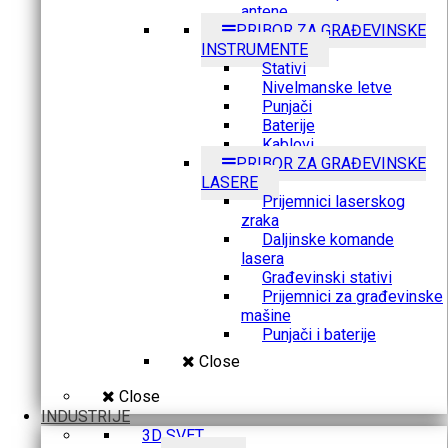
antene
PRIBOR ZA GRAĐEVINSKE
INSTRUMENTE
Stativi
Nivelmanske letve
Punjači
Baterije
Kablovi
PRIBOR ZA GRAĐEVINSKE
LASERE
Prijemnici laserskog
zraka
Daljinske komande
lasera
Građevinski stativi
Prijemnici za građevinske
mašine
Punjači i baterije
Close
Close
INDUSTRIJE
3D SVET