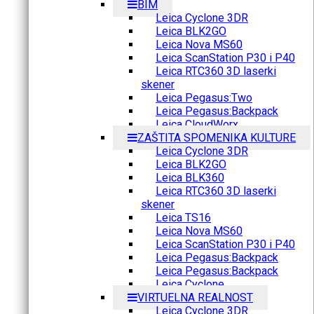
BIM
Leica Cyclone 3DR
Leica BLK2GO
Leica Nova MS60
Leica ScanStation P30 i P40
Leica RTC360 3D laserki
skener
Leica Pegasus:Two
Leica Pegasus:Backpack
Leica CloudWorx
ZAŠTITA SPOMENIKA KULTURE
Leica Cyclone 3DR
Leica BLK2GO
Leica BLK360
Leica RTC360 3D laserki
skener
Leica TS16
Leica Nova MS60
Leica ScanStation P30 i P40
Leica Pegasus:Backpack
Leica Pegasus:Backpack
Leica Cyclone
VIRTUELNA REALNOST
Leica Cyclone 3DR