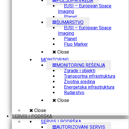
POLJOPRIVREDA
EUSI – European Space
Imaging
Planet
ŠUMARSTVO
EUSI – European Space
Imaging
Planet
Fluo Marker
Close
MONITORING
MONITORING REŠENJA
Zgrade i objekti
Transportna infrastruktura
Životna sredina
Energetska infrastruktura
Rudarstvo
Close
Close
SERVIS I PODRŠKA
SERVIS I PODRŠKA
AUTORIZOVANI SERVIS