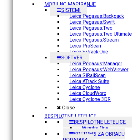
MOBILNO MAPIRANJE
SISTEMI
Leica Pegasus:Backpack
Leica Pegasus:Swift
Leica Pegasus:Two
Leica Pegasus:Two Ultimate
Leica Pegasus:Stream
Leica ProScan
Leica SiTrack:One
SOFTVER
Leica Pegasus:Manager
Leica Pegasus:WebViewer
Leica SiRailScan
Leica ATrack Suite
Leica Cyclone
Leica CloudWorx
Leica Cyclone 3DR
Close
BESPILOTNE LETELICE
BESPILOTNE LETELICE
Wingtra One
SOFTVERI ZA OBRADU
PODATAKA