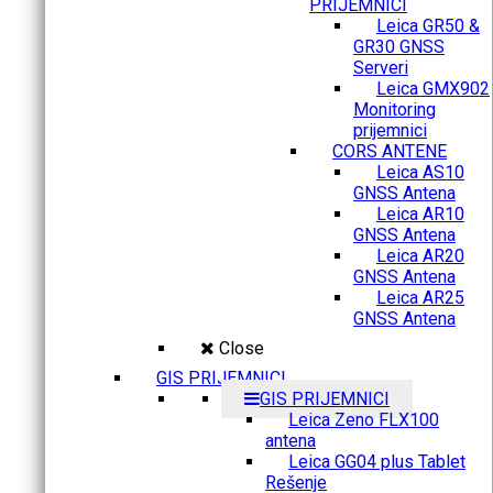
PRIJEMNICI
Leica GR50 &
GR30 GNSS
Serveri
Leica GMX902
Monitoring
prijemnici
CORS ANTENE
Leica AS10
GNSS Antena
Leica AR10
GNSS Antena
Leica AR20
GNSS Antena
Leica AR25
GNSS Antena
Close
GIS PRIJEMNICI
GIS PRIJEMNICI
Leica Zeno FLX100
antena
Leica GG04 plus Tablet
Rešenje