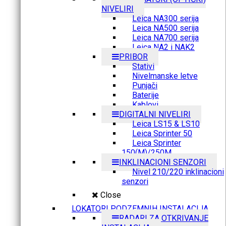
NIVELIRI
Leica NA300 serija
Leica NA500 serija
Leica NA700 serija
Leica NA2 i NAK2
PRIBOR
Stativi
Nivelmanske letve
Punjači
Baterije
Kablovi
DIGITALNI NIVELIRI
Leica LS15 & LS10
Leica Sprinter 50
Leica Sprinter
150(M)/250M
INKLINACIONI SENZORI
Nivel 210/220 inklinacioni
senzori
Close
LOKATORI PODZEMNIH INSTALACIJA
RADARI ZA OTKRIVANJE