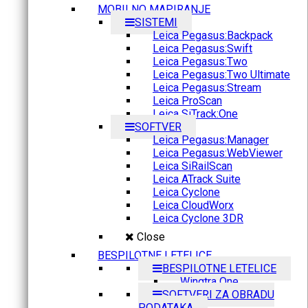
MOBILNO MAPIRANJE
SISTEMI
Leica Pegasus:Backpack
Leica Pegasus:Swift
Leica Pegasus:Two
Leica Pegasus:Two Ultimate
Leica Pegasus:Stream
Leica ProScan
Leica SiTrack:One
SOFTVER
Leica Pegasus:Manager
Leica Pegasus:WebViewer
Leica SiRailScan
Leica ATrack Suite
Leica Cyclone
Leica CloudWorx
Leica Cyclone 3DR
Close
BESPILOTNE LETELICE
BESPILOTNE LETELICE
Wingtra One
SOFTVERI ZA OBRADU
PODATAKA