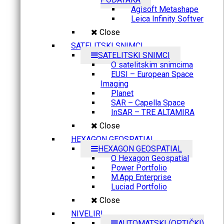
Agisoft Metashape
Leica Infinity Softver
Close
SATELITSKI SNIMCI
SATELITSKI SNIMCI
O satelitskim snimcima
EUSI – European Space
Imaging
Planet
SAR – Capella Space
InSAR – TRE ALTAMIRA
Close
HEXAGON GEOSPATIAL
HEXAGON GEOSPATIAL
O Hexagon Geospatial
Power Portfolio
M.App Enterprise
Luciad Portfolio
Close
NIVELIRI
AUTOMATSKI (OPTIČKI)