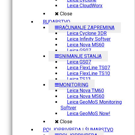
Leica CloudWorx
Close
RUDARSTVO
RAČUNANJE ZAPREMINA
Leica Cyclone 3DR
Leica Infinity Softver
Leica Nova MS60
Leica GS07
SNIMANJE STANJA
Leica GS07
Leica FlexLine TS07
Leica FlexLine TS10
Leica TS13
MONITORING
Leica Nova TM60
Leica Nova MS60
Leica GeoMoS Monitoring
Softver
Leica GeoMoS Now!
Close
POLJOPRIVREDA I ŠUMARSTVO