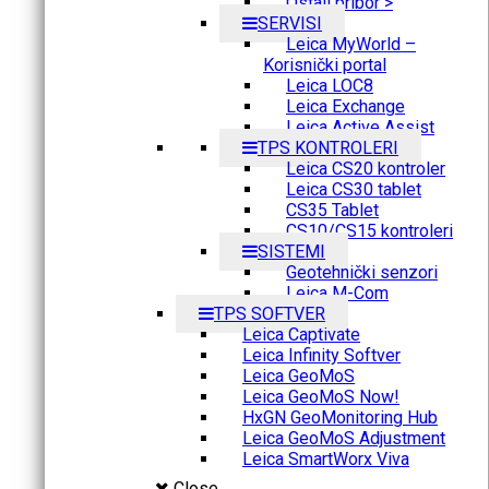
Ostali pribor >
SERVISI
Leica MyWorld –
Korisnički portal
Leica LOC8
Leica Exchange
Leica Active Assist
TPS KONTROLERI
Leica CS20 kontroler
Leica CS30 tablet
CS35 Tablet
CS10/CS15 kontroleri
SISTEMI
Geotehnički senzori
Leica M-Com
TPS SOFTVER
Leica Captivate
Leica Infinity Softver
Leica GeoMoS
Leica GeoMoS Now!
HxGN GeoMonitoring Hub
Leica GeoMoS Adjustment
Leica SmartWorx Viva
Close