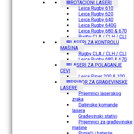
ROTACIONI LASERI
Leica Rugby 610
Leica Rugby 620
Leica Rugby 640
Leica Rugby 640G
Leica Rugby 680 & 670
Rugby CLA / CLH / CLI
LASERI ZA KONTROLU
MAŠINA
Rugby CLA / CLH / CLI
Leica Rugby 680 & 670
LASERI ZA POLAGANJE
CEVI
Leica Piper 200 & 100
PRIBOR ZA GRAĐEVINSKE
LASERE
Prijemnici laserskog
zraka
Daljinske komande
lasera
Građevinski stativi
Prijemnici za građevinske
mašine
Punjači i baterije