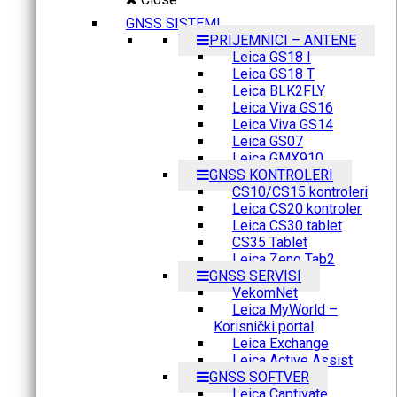
GNSS SISTEMI
PRIJEMNICI – ANTENE
Leica GS18 I
Leica GS18 T
Leica BLK2FLY
Leica Viva GS16
Leica Viva GS14
Leica GS07
Leica GMX910
GNSS KONTROLERI
CS10/CS15 kontroleri
Leica CS20 kontroler
Leica CS30 tablet
CS35 Tablet
Leica Zeno Tab2
GNSS SERVISI
VekomNet
Leica MyWorld –
Korisnički portal
Leica Exchange
Leica Active Assist
GNSS SOFTVER
Leica Captivate