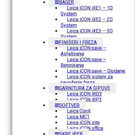
BAGER
Leica iCON iXE1 – 1D
System
Leica iCON iXE2 – 2D
System
Leica iCON iXE3 – 3D
System
FINIŠERI I FREZA
Leica iCON pave –
Asfaltiranje
Leica iCON pave –
Betoniranje
Leica iCON pave – Glodanje
Leica iCON sistem za
navođenje freza
GARNITURA ZA ŠIPOVE
Leica iCON iRD3
Leica iCON iRP3
SOFTVER
Leica ConX
Leica MC1
Leica iCON site
Leica iCON office
SKREJPER