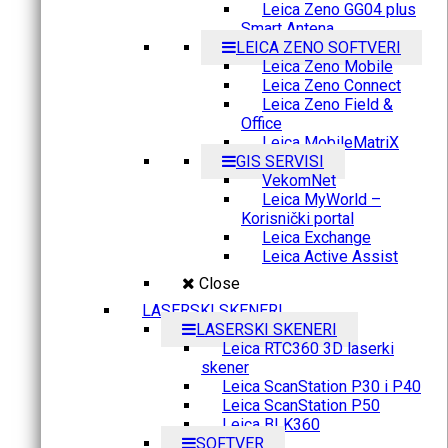
Leica Zeno GG04 plus
Smart Antena
LEICA ZENO SOFTVERI
Leica Zeno Mobile
Leica Zeno Connect
Leica Zeno Field &
Office
Leica MobileMatriX
GIS SERVISI
VekomNet
Leica MyWorld –
Korisnički portal
Leica Exchange
Leica Active Assist
Close
LASERSKI SKENERI
LASERSKI SKENERI
Leica RTC360 3D laserki
skener
Leica ScanStation P30 i P40
Leica ScanStation P50
Leica BLK360
SOFTVER