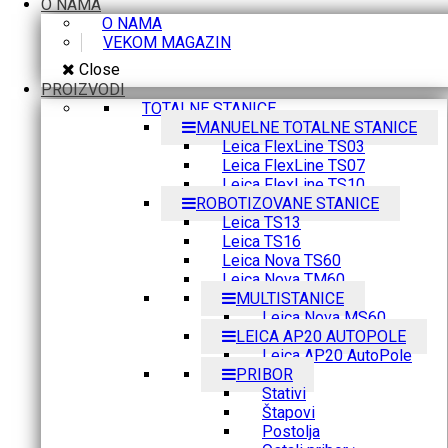
O NAMA
O NAMA
VEKOM MAGAZIN
Close
PROIZVODI
TOTALNE STANICE
MANUELNE TOTALNE STANICE
Leica FlexLine TS03
Leica FlexLine TS07
Leica FlexLine TS10
ROBOTIZOVANE STANICE
Leica TS13
Leica TS16
Leica Nova TS60
Leica Nova TM60
MULTISTANICE
Leica Nova MS60
LEICA AP20 AUTOPOLE
Leica AP20 AutoPole
PRIBOR
Stativi
Štapovi
Postolja