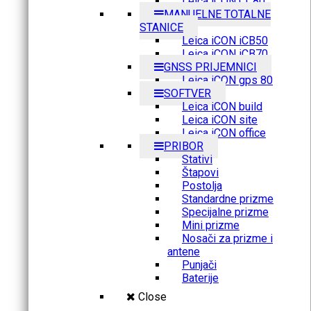
Leica iCON CC80
MANUELNE TOTALNE
STANICE
Leica iCON iCB50
Leica iCON iCB70
GNSS PRIJEMNICI
Leica iCON gps 80
SOFTVER
Leica iCON build
Leica iCON site
Leica iCON office
PRIBOR
Stativi
Štapovi
Postolja
Standardne prizme
Specijalne prizme
Mini prizme
Nosači za prizme i
antene
Punjači
Baterije
Close