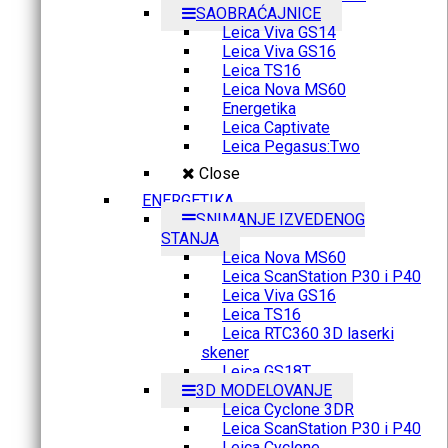
SAOBRAĆAJNICE
Leica Viva GS14
Leica Viva GS16
Leica TS16
Leica Nova MS60
Energetika
Leica Captivate
Leica Pegasus:Two
Close
ENERGETIKA
SNIMANJE IZVEDENOG
STANJA
Leica Nova MS60
Leica ScanStation P30 i P40
Leica Viva GS16
Leica TS16
Leica RTC360 3D laserki
skener
Leica GS18T
3D MODELOVANJE
Leica Cyclone 3DR
Leica ScanStation P30 i P40
Leica Cyclone