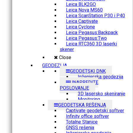
Leica BLK2GO
Leica Nova MS60
Leica ScanStation P30 i P40
Leica Captivate
Leica Cyclone
Leica Pegasus:Backpack
Leica Pegasus:Two
Leica RTC360 3D laserki
skener
Close
GEODEZIJA
GEODETSKI DNK
Inženjerska geodezija
UNAPREDITE
POSLOVANJE
3D lasersko skeniranje
Monitoring
GEODETSKA REŠENJA
Captivate geodetski softver
Infinity office softver
Totalne Stanice
GNSS rešenja