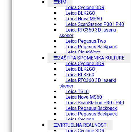
BIM
Leica Cyclone 3DR
Leica BLK2GO
Leica Nova MS60
Leica ScanStation P30 i P40
Leica RTC360 3D laserki
skener
Leica Pegasus:Two
Leica Pegasus:Backpack
Leica CloudWorx
ZAŠTITA SPOMENIKA KULTURE
Leica Cyclone 3DR
Leica BLK2GO
Leica BLK360
Leica RTC360 3D laserki
skener
Leica TS16
Leica Nova MS60
Leica ScanStation P30 i P40
Leica Pegasus:Backpack
Leica Pegasus:Backpack
Leica Cyclone
VIRTUELNA REALNOST
Leica Cyclone 3DR