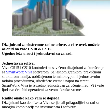
Dizajnirani za ekstremne radne uslove, a vi se uvek možete
osloniti na vaše CS10 & CS15.
Ugodno leže u ruci i jednostavni su za rad.
Jednostavan softver
Viva CS15 i CS10 kontroleri su savršeno dizajnirani za korišćenje
sa
SmartWorx Viva
softverom. Sa jasnom grafikom, praktičnom
strukturom menija, uobičajenom terminologijom i jednostavnim
radnim procedurama, uštedećete vreme i napor na terenu.
SmartWorx Viva je izuzetno jednostavan za učenje i rad. Vi i vaše
ljudstvo ćete biti operativni za veoma kratko vreme.
Radite onako kako vam se dopada
Dizajnirani kao deo Leica Viva serije, ali prilagodljivi za rad sa
mnogim kombinacijama instrumenata i softvera: