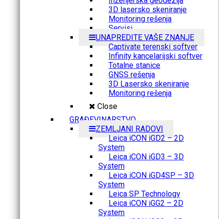
Inženjerska geodezija
3D lasersko skeniranje
Monitoring rešenja
Servisi
UNAPREDITE VAŠE ZNANJE
Captivate terenski softver
Infinity kancelarijski softver
Totalne stanice
GNSS rešenja
3D Lasersko skeniranje
Monitoring rešenja
Close
GRAĐEVINARSTVO
ZEMLJANI RADOVI
Leica iCON iGD2 – 2D
System
Leica iCON iGD3 – 3D
System
Leica iCON iGD4SP – 3D
System
Leica SP Technology
Leica iCON iGG2 – 2D
System