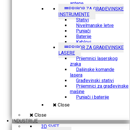
antene
PRIBOR ZA GRAĐEVINSKE
INSTRUMENTE
Stativi
Nivelmanske letve
Punjači
Baterije
Kablovi
PRIBOR ZA GRAĐEVINSKE
LASERE
Prijemnici laserskog
zraka
Daljinske komande
lasera
Građevinski stativi
Prijemnici za građevinske
mašine
Punjači i baterije
Close
Close
INDUSTRIJE
3D SVET