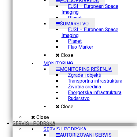
POLJOPRIVREDA
EUSI – European Space
Imaging
Planet
ŠUMARSTVO
EUSI – European Space
Imaging
Planet
Fluo Marker
Close
MONITORING
MONITORING REŠENJA
Zgrade i objekti
Transportna infrastruktura
Životna sredina
Energetska infrastruktura
Rudarstvo
Close
Close
SERVIS I PODRŠKA
SERVIS I PODRŠKA
AUTORIZOVANI SERVIS