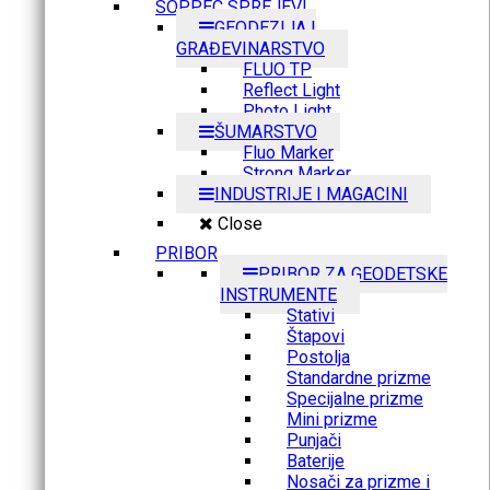
SOPPEC SPREJEVI
GEODEZIJA I
GRAĐEVINARSTVO
FLUO TP
Reflect Light
Photo Light
ŠUMARSTVO
Fluo Marker
Strong Marker
INDUSTRIJE I MAGACINI
Close
PRIBOR
PRIBOR ZA GEODETSKE
INSTRUMENTE
Stativi
Štapovi
Postolja
Standardne prizme
Specijalne prizme
Mini prizme
Punjači
Baterije
Nosači za prizme i