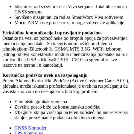
Idealni za rad sa svim Leica Viva serijama Totalnih stanica i
GNSS senzora
Savršeno dizajnirani za rad sa SmartWorx Viva softverom
Moćni ARM core procesor za mnoge softverske aplikacije
Fleksibilna komunikacija i upravljanje podacima
Ostanite na vezi uz pomoć neke od brojnih opcija za povezivanje i
memorisanje podataka. Sa integrisanom bežičnom Intenna
tehnologijom (Bluetooth®, GSM/UMTS 3.5G, WiFi), izborom
jednog od dva konektorska modula i memorisanja podataka na SD
karticu ili na USB stick, vaši CS15 i CS10 su spremni za sve
izazove na terenu i u kancelariji.
Korisnička podrška uvek na raspolaganju
Putem Aktivne Korisničke Podrške (Active Customer Care -ACC),
globalna mreža iskusnih profesionalaca je uvek na raspolaganju da
vas iskusno vodi do rešenja kroz bilo koji problem.
Eliminišite gubitak vremena
Završite posao brže uz konsultantsku podršku
Izbegnite skupa vraćanja na teren koristeći online servise za
slanje i preuzimanje podataka direktno sa terena.
GNSS Kontroler
TPS Kontroleri