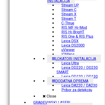
INSTALACIJA
Stream UP
Stream C
Stream X
Stream T
C-Thrue
RIS MF Hi-Mod
RIS Hi-BrigHT
RIS One & RIS Plus
Leica DSX
Leica DS2000
uViewer
IQMaps
LOKATORI INSTALACIJA
Leica Ultra
Leica DD220 / DD230
SMART
Leica DD120 / DD130
DODATNA OPREMA
Leica DA220 / DA230
Pribor za detekciju
Close
GRAĐEVINSKI LASERI