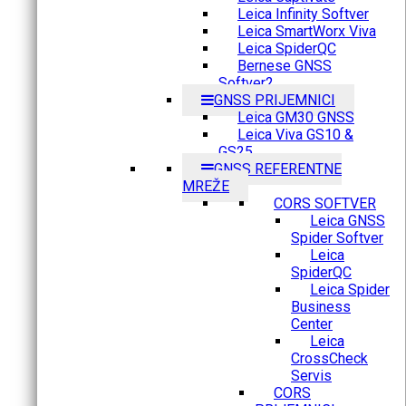
Leica Infinity Softver
Leica SmartWorx Viva
Leica SpiderQC
Bernese GNSS
Softver2
GNSS PRIJEMNICI
Leica GM30 GNSS
Leica Viva GS10 &
GS25
GNSS REFERENTNE
MREŽE
CORS SOFTVER
Leica GNSS
Spider Softver
Leica
SpiderQC
Leica Spider
Business
Center
Leica
CrossCheck
Servis
CORS