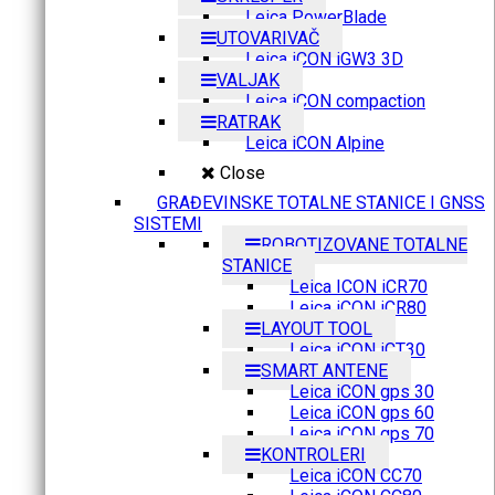
Leica PowerBlade
UTOVARIVAČ
Leica iCON iGW3 3D
VALJAK
Leica iCON compaction
RATRAK
Leica iCON Alpine
Close
GRAĐEVINSKE TOTALNE STANICE I GNSS
SISTEMI
ROBOTIZOVANE TOTALNE
STANICE
Leica ICON iCR70
Leica iCON iCR80
LAYOUT TOOL
Leica iCON iCT30
SMART ANTENE
Leica iCON gps 30
Leica iCON gps 60
Leica iCON gps 70
KONTROLERI
Leica iCON CC70