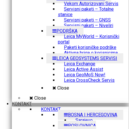
Vekom Autorizovani Servis
Servisni paketi – Totalne
stanice
Servisni paketi – GNSS
Servisni paketi – Niveliri
PODRŠKA
Leica MyWorld – Korisnički
portal
Paketi korisničke podrške
Aktivna briga o korisnicima
LEICA GEOSYSTEMS SERVISI
Leica Exchange
Leica Active Assist
Leica GeoMoS Now!
Leica CrossCheck Servis
Close
Close
KONTAKT
KONTAKT
BOSNA I HERCEGOVINA
Sarajevo
POSLOVNICA