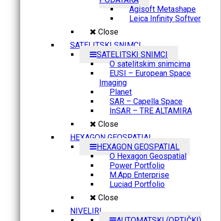
Agisoft Metashape
Leica Infinity Softver
Close
SATELITSKI SNIMCI
SATELITSKI SNIMCI
O satelitskim snimcima
EUSI – European Space
Imaging
Planet
SAR – Capella Space
InSAR – TRE ALTAMIRA
Close
HEXAGON GEOSPATIAL
HEXAGON GEOSPATIAL
O Hexagon Geospatial
Power Portfolio
M.App Enterprise
Luciad Portfolio
Close
NIVELIRI
AUTOMATSKI (OPTIČKI)