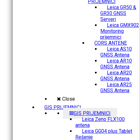
PRIJEMNICI
Leica GR50 &
GR30 GNSS
Serveri
Leica GMX902
Monitoring
prijemnici
CORS ANTENE
Leica AS10
GNSS Antena
Leica AR10
GNSS Antena
Leica AR20
GNSS Antena
Leica AR25
GNSS Antena
Close
GIS PRIJEMNICI
GIS PRIJEMNICI
Leica Zeno FLX100
antena
Leica GG04 plus Tablet
Rešenje