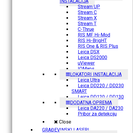
INSTALACIJA
Stream UP
Stream C
Stream X
Stream T
C-Thrue
RIS MF Hi-Mod
RIS Hi-BrigHT
RIS One & RIS Plus
Leica DSX
Leica DS2000
uViewer
IQMaps
LOKATORI INSTALACIJA
Leica Ultra
Leica DD220 / DD230
SMART
Leica DD120 / DD130
DODATNA OPREMA
Leica DA220 / DA230
Pribor za detekciju
Close
GRAĐEVINSKI LASERI