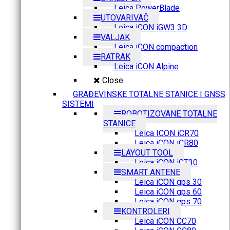
Leica PowerBlade
UTOVARIVAČ
Leica iCON iGW3 3D
VALJAK
Leica iCON compaction
RATRAK
Leica iCON Alpine
Close
GRAĐEVINSKE TOTALNE STANICE I GNSS
SISTEMI
ROBOTIZOVANE TOTALNE
STANICE
Leica ICON iCR70
Leica iCON iCR80
LAYOUT TOOL
Leica iCON iCT30
SMART ANTENE
Leica iCON gps 30
Leica iCON gps 60
Leica iCON gps 70
KONTROLERI
Leica iCON CC70