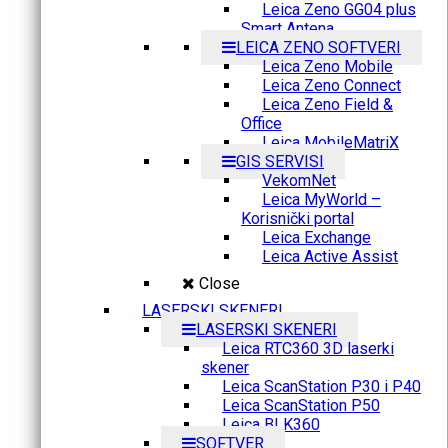
Leica Zeno GG04 plus
Smart Antena
LEICA ZENO SOFTVERI
Leica Zeno Mobile
Leica Zeno Connect
Leica Zeno Field &
Office
Leica MobileMatriX
GIS SERVISI
VekomNet
Leica MyWorld –
Korisnički portal
Leica Exchange
Leica Active Assist
Close
LASERSKI SKENERI
LASERSKI SKENERI
Leica RTC360 3D laserki
skener
Leica ScanStation P30 i P40
Leica ScanStation P50
Leica BLK360
SOFTVER