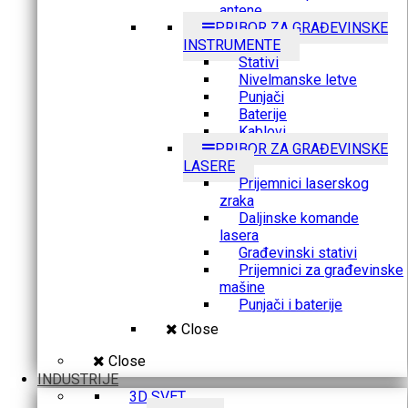
antene
PRIBOR ZA GRAĐEVINSKE
INSTRUMENTE
Stativi
Nivelmanske letve
Punjači
Baterije
Kablovi
PRIBOR ZA GRAĐEVINSKE
LASERE
Prijemnici laserskog
zraka
Daljinske komande
lasera
Građevinski stativi
Prijemnici za građevinske
mašine
Punjači i baterije
Close
Close
INDUSTRIJE
3D SVET