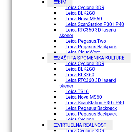
BIM
Leica Cyclone 3DR
Leica BLK2GO
Leica Nova MS60
Leica ScanStation P30 i P40
Leica RTC360 3D laserki
skener
Leica Pegasus:Two
Leica Pegasus:Backpack
Leica CloudWorx
ZAŠTITA SPOMENIKA KULTURE
Leica Cyclone 3DR
Leica BLK2GO
Leica BLK360
Leica RTC360 3D laserki
skener
Leica TS16
Leica Nova MS60
Leica ScanStation P30 i P40
Leica Pegasus:Backpack
Leica Pegasus:Backpack
Leica Cyclone
VIRTUELNA REALNOST
Leica Cyclone 3DR