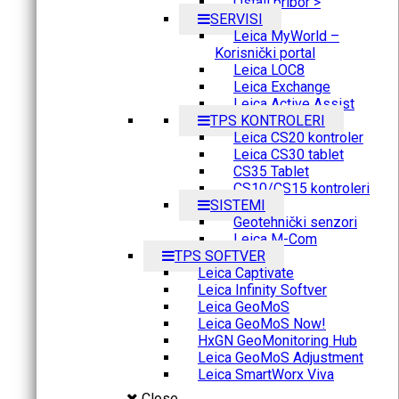
Ostali pribor >
SERVISI
Leica MyWorld –
Korisnički portal
Leica LOC8
Leica Exchange
Leica Active Assist
TPS KONTROLERI
Leica CS20 kontroler
Leica CS30 tablet
CS35 Tablet
CS10/CS15 kontroleri
SISTEMI
Geotehnički senzori
Leica M-Com
TPS SOFTVER
Leica Captivate
Leica Infinity Softver
Leica GeoMoS
Leica GeoMoS Now!
HxGN GeoMonitoring Hub
Leica GeoMoS Adjustment
Leica SmartWorx Viva
Close