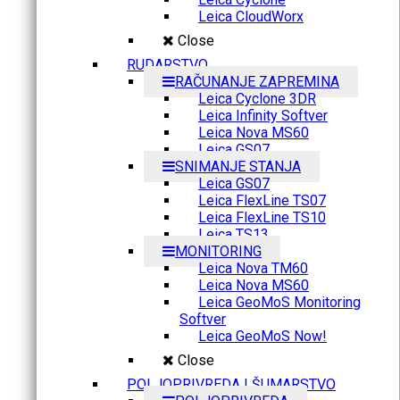
Leica CloudWorx
Close
RUDARSTVO
RAČUNANJE ZAPREMINA
Leica Cyclone 3DR
Leica Infinity Softver
Leica Nova MS60
Leica GS07
SNIMANJE STANJA
Leica GS07
Leica FlexLine TS07
Leica FlexLine TS10
Leica TS13
MONITORING
Leica Nova TM60
Leica Nova MS60
Leica GeoMoS Monitoring
Softver
Leica GeoMoS Now!
Close
POLJOPRIVREDA I ŠUMARSTVO