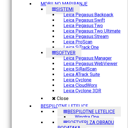
MOBILNO MAPIRANJE
SISTEMI
Leica Pegasus:Backpack
Leica Pegasus:Swift
Leica Pegasus:Two
Leica Pegasus:Two Ultimate
Leica Pegasus:Stream
Leica ProScan
Leica SiTrack:One
SOFTVER
Leica Pegasus:Manager
Leica Pegasus:WebViewer
Leica SiRailScan
Leica ATrack Suite
Leica Cyclone
Leica CloudWorx
Leica Cyclone 3DR
Close
BESPILOTNE LETELICE
BESPILOTNE LETELICE
Wingtra One
SOFTVERI ZA OBRADU
PODATAKA