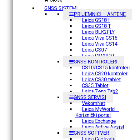
GNSS SISTEMI
PRIJEMNICI – ANTENE
Leica GS18 I
Leica GS18 T
Leica BLK2FLY
Leica Viva GS16
Leica Viva GS14
Leica GS07
Leica GMX910
GNSS KONTROLERI
CS10/CS15 kontroleri
Leica CS20 kontroler
Leica CS30 tablet
CS35 Tablet
Leica Zeno Tab2
GNSS SERVISI
VekomNet
Leica MyWorld –
Korisnički portal
Leica Exchange
Leica Active Assist
GNSS SOFTVER
Leica Captivate