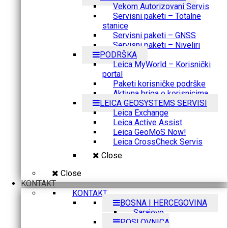
Vekom Autorizovani Servis
Servisni paketi – Totalne
stanice
Servisni paketi – GNSS
Servisni paketi – Niveliri
PODRŠKA
Leica MyWorld – Korisnički
portal
Paketi korisničke podrške
Aktivna briga o korisnicima
LEICA GEOSYSTEMS SERVISI
Leica Exchange
Leica Active Assist
Leica GeoMoS Now!
Leica CrossCheck Servis
Close
Close
KONTAKT
KONTAKT
BOSNA I HERCEGOVINA
Sarajevo
POSLOVNICA