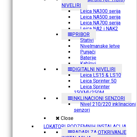
NIVELIRI
Leica NA300 serija
Leica NA500 serija
Leica NA700 serija
Leica NA2 i NAK2
PRIBOR
Stativi
Nivelmanske letve
Punjači
Baterije
Kablovi
DIGITALNI NIVELIRI
Leica LS15 & LS10
Leica Sprinter 50
Leica Sprinter
150(M)/250M
INKLINACIONI SENZORI
Nivel 210/220 inklinacioni
senzori
Close
LOKATORI PODZEMNIH INSTALACIJA
RADARI ZA OTKRIVANJE