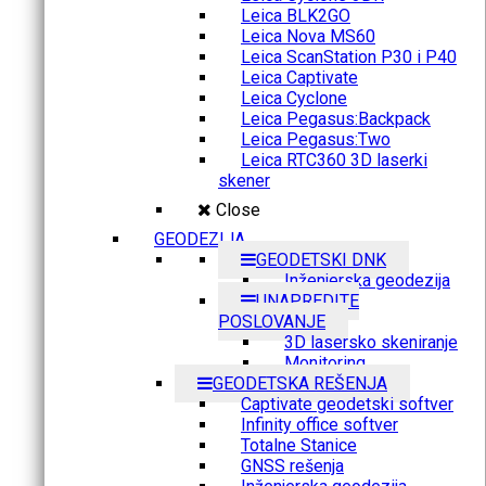
Leica BLK2GO
Leica Nova MS60
Leica ScanStation P30 i P40
Leica Captivate
Leica Cyclone
Leica Pegasus:Backpack
Leica Pegasus:Two
Leica RTC360 3D laserki
skener
Close
GEODEZIJA
GEODETSKI DNK
Inženjerska geodezija
UNAPREDITE
POSLOVANJE
3D lasersko skeniranje
Monitoring
GEODETSKA REŠENJA
Captivate geodetski softver
Infinity office softver
Totalne Stanice
GNSS rešenja