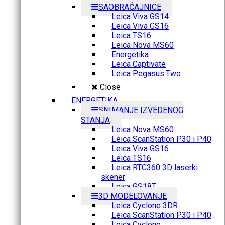
SAOBRAĆAJNICE
Leica Viva GS14
Leica Viva GS16
Leica TS16
Leica Nova MS60
Energetika
Leica Captivate
Leica Pegasus:Two
Close
ENERGETIKA
SNIMANJE IZVEDENOG
STANJA
Leica Nova MS60
Leica ScanStation P30 i P40
Leica Viva GS16
Leica TS16
Leica RTC360 3D laserki
skener
Leica GS18T
3D MODELOVANJE
Leica Cyclone 3DR
Leica ScanStation P30 i P40
Leica Cyclone