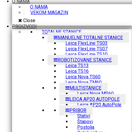
O NAMA
O NAMA
VEKOM MAGAZIN
Close
PROIZVODI
TOTALNE STANICE
MANUELNE TOTALNE STANICE
Leica FlexLine TS03
Leica FlexLine TS07
Leica FlexLine TS10
ROBOTIZOVANE STANICE
Leica TS13
Leica TS16
Leica Nova TS60
Leica Nova TM60
MULTISTANICE
Leica Nova MS60
LEICA AP20 AUTOPOLE
Leica AP20 AutoPole
PRIBOR
Stativi
Štapovi
Postolja