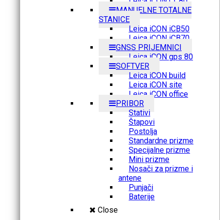
Leica iCON CC80
MANUELNE TOTALNE
STANICE
Leica iCON iCB50
Leica iCON iCB70
GNSS PRIJEMNICI
Leica iCON gps 80
SOFTVER
Leica iCON build
Leica iCON site
Leica iCON office
PRIBOR
Stativi
Štapovi
Postolja
Standardne prizme
Specijalne prizme
Mini prizme
Nosači za prizme i
antene
Punjači
Baterije
Close