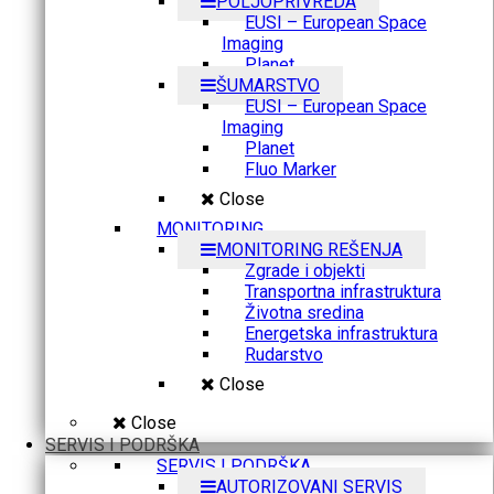
POLJOPRIVREDA
EUSI – European Space
Imaging
Planet
ŠUMARSTVO
EUSI – European Space
Imaging
Planet
Fluo Marker
Close
MONITORING
MONITORING REŠENJA
Zgrade i objekti
Transportna infrastruktura
Životna sredina
Energetska infrastruktura
Rudarstvo
Close
Close
SERVIS I PODRŠKA
SERVIS I PODRŠKA
AUTORIZOVANI SERVIS