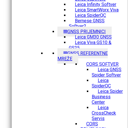
Leica Infinity Softver
Leica SmartWorx Viva
Leica SpiderQC
Bernese GNSS
Softver2
GNSS PRIJEMNICI
Leica GM30 GNSS
Leica Viva GS10 &
GS25
GNSS REFERENTNE
MREŽE
CORS SOFTVER
Leica GNSS
Spider Softver
Leica
SpiderQC
Leica Spider
Business
Center
Leica
CrossCheck
Servis
CORS