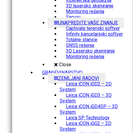
Inženjerska geodezija
3D lasersko skeniranje
Monitoring rešenja
Servisi
UNAPREDITE VAŠE ZNANJE
Captivate terenski softver
Infinity kancelarijski softver
Totalne stanice
GNSS rešenja
3D Lasersko skeniranje
Monitoring rešenja
Close
GRAĐEVINARSTVO
ZEMLJANI RADOVI
Leica iCON iGD2 – 2D
System
Leica iCON iGD3 – 3D
System
Leica iCON iGD4SP – 3D
System
Leica SP Technology
Leica iCON iGG2 – 2D
System