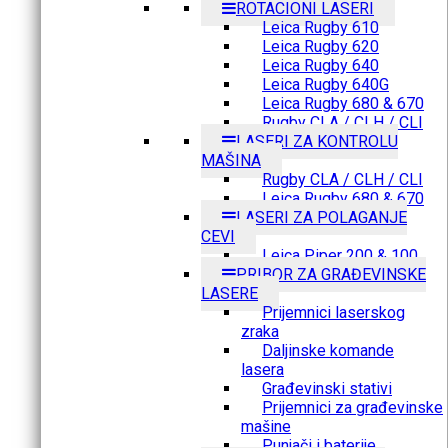
ROTACIONI LASERI
Leica Rugby 610
Leica Rugby 620
Leica Rugby 640
Leica Rugby 640G
Leica Rugby 680 & 670
Rugby CLA / CLH / CLI
LASERI ZA KONTROLU
MAŠINA
Rugby CLA / CLH / CLI
Leica Rugby 680 & 670
LASERI ZA POLAGANJE
CEVI
Leica Piper 200 & 100
PRIBOR ZA GRAĐEVINSKE
LASERE
Prijemnici laserskog
zraka
Daljinske komande
lasera
Građevinski stativi
Prijemnici za građevinske
mašine
Punjači i baterije