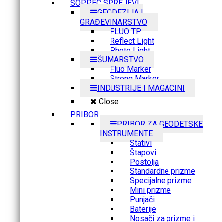
SOPPEC SPREJEVI
GEODEZIJA I
GRAĐEVINARSTVO
FLUO TP
Reflect Light
Photo Light
ŠUMARSTVO
Fluo Marker
Strong Marker
INDUSTRIJE I MAGACINI
Close
PRIBOR
PRIBOR ZA GEODETSKE
INSTRUMENTE
Stativi
Štapovi
Postolja
Standardne prizme
Specijalne prizme
Mini prizme
Punjači
Baterije
Nosači za prizme i