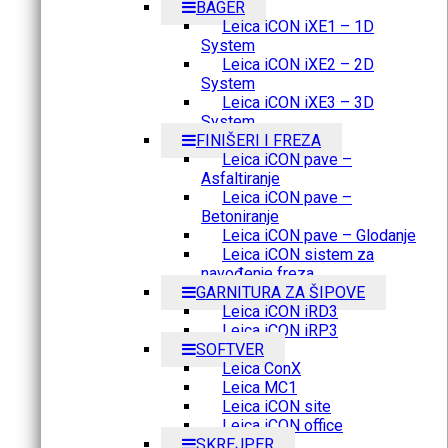
BAGER
Leica iCON iXE1 – 1D
System
Leica iCON iXE2 – 2D
System
Leica iCON iXE3 – 3D
System
FINIŠERI I FREZA
Leica iCON pave –
Asfaltiranje
Leica iCON pave –
Betoniranje
Leica iCON pave – Glodanje
Leica iCON sistem za
navođenje freza
GARNITURA ZA ŠIPOVE
Leica iCON iRD3
Leica iCON iRP3
SOFTVER
Leica ConX
Leica MC1
Leica iCON site
Leica iCON office
SKREJPER