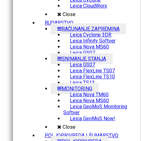
Leica CloudWorx
Close
RUDARSTVO
RAČUNANJE ZAPREMINA
Leica Cyclone 3DR
Leica Infinity Softver
Leica Nova MS60
Leica GS07
SNIMANJE STANJA
Leica GS07
Leica FlexLine TS07
Leica FlexLine TS10
Leica TS13
MONITORING
Leica Nova TM60
Leica Nova MS60
Leica GeoMoS Monitoring
Softver
Leica GeoMoS Now!
Close
POLJOPRIVREDA I ŠUMARSTVO