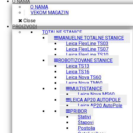
O NAMA
O NAMA
VEKOM MAGAZIN
Close
PROIZVODI
TOTALNE STANICE
MANUELNE TOTALNE STANICE
Leica FlexLine TS03
Leica FlexLine TS07
Leica FlexLine TS10
ROBOTIZOVANE STANICE
Leica TS13
Leica TS16
Leica Nova TS60
Leica Nova TM60
MULTISTANICE
Leica Nova MS60
LEICA AP20 AUTOPOLE
Leica AP20 AutoPole
PRIBOR
Stativi
Štapovi
Postolja