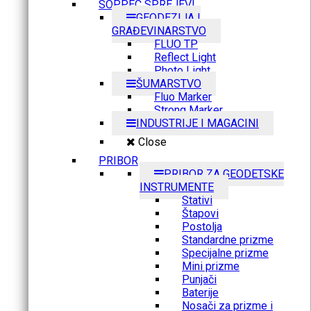
SOPPEC SPREJEVI
GEODEZIJA I
GRAĐEVINARSTVO
FLUO TP
Reflect Light
Photo Light
ŠUMARSTVO
Fluo Marker
Strong Marker
INDUSTRIJE I MAGACINI
Close
PRIBOR
PRIBOR ZA GEODETSKE
INSTRUMENTE
Stativi
Štapovi
Postolja
Standardne prizme
Specijalne prizme
Mini prizme
Punjači
Baterije
Nosači za prizme i