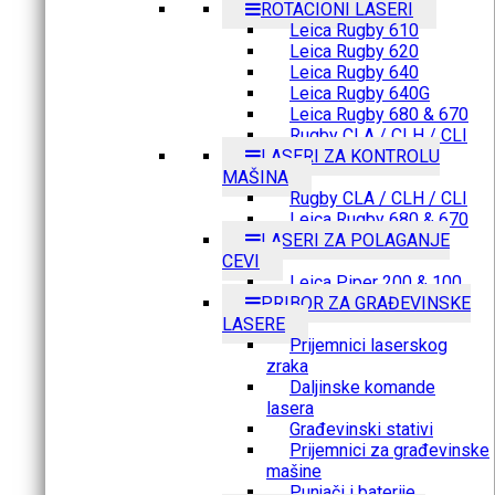
ROTACIONI LASERI
Leica Rugby 610
Leica Rugby 620
Leica Rugby 640
Leica Rugby 640G
Leica Rugby 680 & 670
Rugby CLA / CLH / CLI
LASERI ZA KONTROLU
MAŠINA
Rugby CLA / CLH / CLI
Leica Rugby 680 & 670
LASERI ZA POLAGANJE
CEVI
Leica Piper 200 & 100
PRIBOR ZA GRAĐEVINSKE
LASERE
Prijemnici laserskog
zraka
Daljinske komande
lasera
Građevinski stativi
Prijemnici za građevinske
mašine
Punjači i baterije