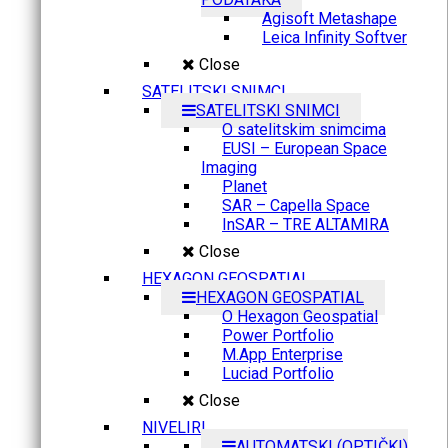
Agisoft Metashape
Leica Infinity Softver
Close
SATELITSKI SNIMCI
SATELITSKI SNIMCI
O satelitskim snimcima
EUSI – European Space
Imaging
Planet
SAR – Capella Space
InSAR – TRE ALTAMIRA
Close
HEXAGON GEOSPATIAL
HEXAGON GEOSPATIAL
O Hexagon Geospatial
Power Portfolio
M.App Enterprise
Luciad Portfolio
Close
NIVELIRI
AUTOMATSKI (OPTIČKI)