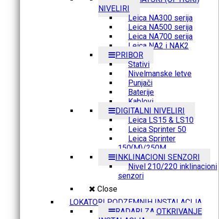
NIVELIRI
Leica NA300 serija
Leica NA500 serija
Leica NA700 serija
Leica NA2 i NAK2
PRIBOR
Stativi
Nivelmanske letve
Punjači
Baterije
Kablovi
DIGITALNI NIVELIRI
Leica LS15 & LS10
Leica Sprinter 50
Leica Sprinter
150(M)/250M
INKLINACIONI SENZORI
Nivel 210/220 inklinacioni
senzori
Close
LOKATORI PODZEMNIH INSTALACIJA
RADARI ZA OTKRIVANJE