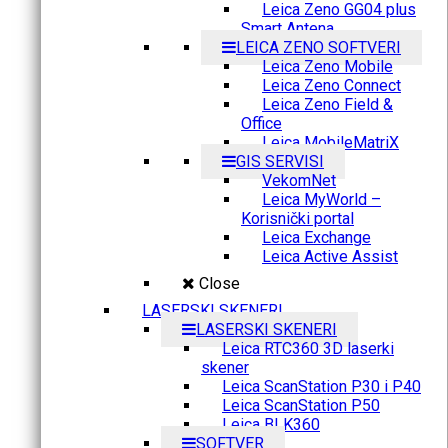
Leica Zeno GG04 plus
Smart Antena
LEICA ZENO SOFTVERI
Leica Zeno Mobile
Leica Zeno Connect
Leica Zeno Field &
Office
Leica MobileMatriX
GIS SERVISI
VekomNet
Leica MyWorld –
Korisnički portal
Leica Exchange
Leica Active Assist
Close
LASERSKI SKENERI
LASERSKI SKENERI
Leica RTC360 3D laserki
skener
Leica ScanStation P30 i P40
Leica ScanStation P50
Leica BLK360
SOFTVER