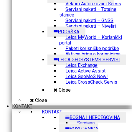
Vekom Autorizovani Servis
Servisni paketi – Totalne
stanice
Servisni paketi – GNSS
Servisni paketi – Niveliri
PODRŠKA
Leica MyWorld – Korisnički
portal
Paketi korisničke podrške
Aktivna briga o korisnicima
LEICA GEOSYSTEMS SERVISI
Leica Exchange
Leica Active Assist
Leica GeoMoS Now!
Leica CrossCheck Servis
Close
Close
KONTAKT
KONTAKT
BOSNA I HERCEGOVINA
Sarajevo
POSLOVNICA