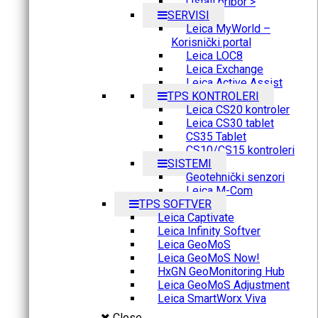
Ostali pribor >
SERVISI
Leica MyWorld –
Korisnički portal
Leica LOC8
Leica Exchange
Leica Active Assist
TPS KONTROLERI
Leica CS20 kontroler
Leica CS30 tablet
CS35 Tablet
CS10/CS15 kontroleri
SISTEMI
Geotehnički senzori
Leica M-Com
TPS SOFTVER
Leica Captivate
Leica Infinity Softver
Leica GeoMoS
Leica GeoMoS Now!
HxGN GeoMonitoring Hub
Leica GeoMoS Adjustment
Leica SmartWorx Viva
Close