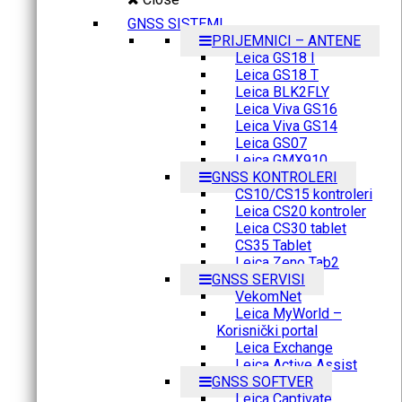
GNSS SISTEMI
PRIJEMNICI – ANTENE
Leica GS18 I
Leica GS18 T
Leica BLK2FLY
Leica Viva GS16
Leica Viva GS14
Leica GS07
Leica GMX910
GNSS KONTROLERI
CS10/CS15 kontroleri
Leica CS20 kontroler
Leica CS30 tablet
CS35 Tablet
Leica Zeno Tab2
GNSS SERVISI
VekomNet
Leica MyWorld –
Korisnički portal
Leica Exchange
Leica Active Assist
GNSS SOFTVER
Leica Captivate