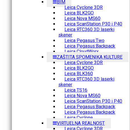
BIM
Leica Cyclone 3DR
Leica BLK2GO
Leica Nova MS60
Leica ScanStation P30 i P40
Leica RTC360 3D laserki
skener
Leica Pegasus:Two
Leica Pegasus:Backpack
Leica CloudWorx
ZAŠTITA SPOMENIKA KULTURE
Leica Cyclone 3DR
Leica BLK2GO
Leica BLK360
Leica RTC360 3D laserki
skener
Leica TS16
Leica Nova MS60
Leica ScanStation P30 i P40
Leica Pegasus:Backpack
Leica Pegasus:Backpack
Leica Cyclone
VIRTUELNA REALNOST
Leica Cyclone 3DR