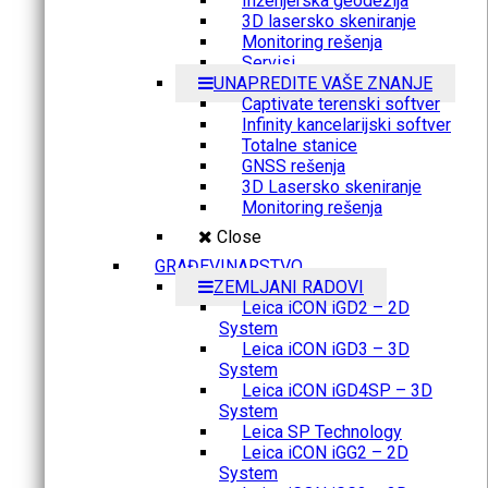
Inženjerska geodezija
3D lasersko skeniranje
Monitoring rešenja
Servisi
UNAPREDITE VAŠE ZNANJE
Captivate terenski softver
Infinity kancelarijski softver
Totalne stanice
GNSS rešenja
3D Lasersko skeniranje
Monitoring rešenja
Close
GRAĐEVINARSTVO
ZEMLJANI RADOVI
Leica iCON iGD2 – 2D
System
Leica iCON iGD3 – 3D
System
Leica iCON iGD4SP – 3D
System
Leica SP Technology
Leica iCON iGG2 – 2D
System