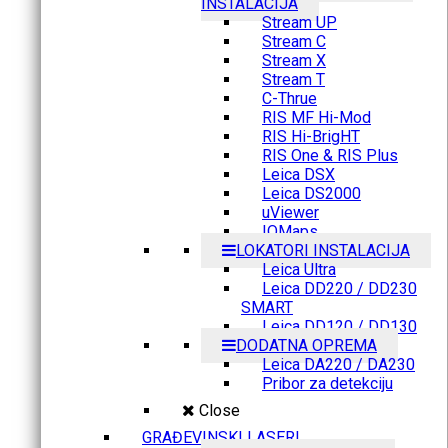
INSTALACIJA
Stream UP
Stream C
Stream X
Stream T
C-Thrue
RIS MF Hi-Mod
RIS Hi-BrigHT
RIS One & RIS Plus
Leica DSX
Leica DS2000
uViewer
IQMaps
LOKATORI INSTALACIJA
Leica Ultra
Leica DD220 / DD230
SMART
Leica DD120 / DD130
DODATNA OPREMA
Leica DA220 / DA230
Pribor za detekciju
Close
GRAĐEVINSKI LASERI