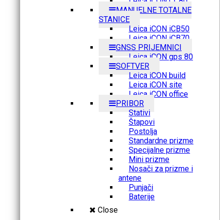
Leica iCON CC80
MANUELNE TOTALNE
STANICE
Leica iCON iCB50
Leica iCON iCB70
GNSS PRIJEMNICI
Leica iCON gps 80
SOFTVER
Leica iCON build
Leica iCON site
Leica iCON office
PRIBOR
Stativi
Štapovi
Postolja
Standardne prizme
Specijalne prizme
Mini prizme
Nosači za prizme i
antene
Punjači
Baterije
Close