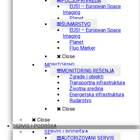
POLJOPRIVREDA
EUSI – European Space
Imaging
Planet
ŠUMARSTVO
EUSI – European Space
Imaging
Planet
Fluo Marker
Close
MONITORING
MONITORING REŠENJA
Zgrade i objekti
Transportna infrastruktura
Životna sredina
Energetska infrastruktura
Rudarstvo
Close
Close
SERVIS I PODRŠKA
SERVIS I PODRŠKA
AUTORIZOVANI SERVIS