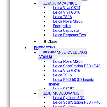
SAOBRAĆAJNICE
Leica Viva GS14
Leica Viva GS16
Leica TS16
Leica Nova MS60
Energetika
Leica Captivate
Leica Pegasus:Two
Close
ENERGETIKA
SNIMANJE IZVEDENOG
STANJA
Leica Nova MS60
Leica ScanStation P30 i P40
Leica Viva GS16
Leica TS16
Leica RTC360 3D laserki
skener
Leica GS18T
3D MODELOVANJE
Leica Cyclone 3DR
Leica ScanStation P30 i P40
Leica Cyclone