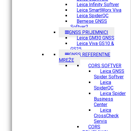
Leica Infinity Softver
Leica SmartWorx Viva
Leica SpiderQC
Bernese GNSS
Softver2
GNSS PRIJEMNICI
Leica GM30 GNSS
Leica Viva GS10 &
GS25
GNSS REFERENTNE
MREŽE
CORS SOFTVER
Leica GNSS
Spider Softver
Leica
SpiderQC
Leica Spider
Business
Center
Leica
CrossCheck
Servis
CORS