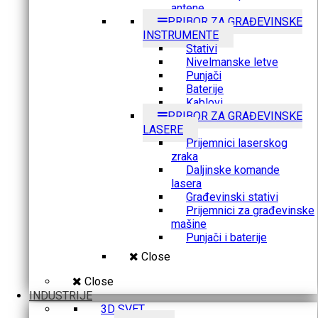
antene
PRIBOR ZA GRAĐEVINSKE
INSTRUMENTE
Stativi
Nivelmanske letve
Punjači
Baterije
Kablovi
PRIBOR ZA GRAĐEVINSKE
LASERE
Prijemnici laserskog
zraka
Daljinske komande
lasera
Građevinski stativi
Prijemnici za građevinske
mašine
Punjači i baterije
Close
Close
INDUSTRIJE
3D SVET