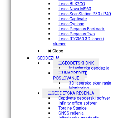
Leica BLK2GO
Leica Nova MS60
Leica ScanStation P30 i P40
Leica Captivate
Leica Cyclone
Leica Pegasus:Backpack
Leica Pegasus:Two
Leica RTC360 3D laserki
skener
Close
GEODEZIJA
GEODETSKI DNK
Inženjerska geodezija
UNAPREDITE
POSLOVANJE
3D lasersko skeniranje
Monitoring
GEODETSKA REŠENJA
Captivate geodetski softver
Infinity office softver
Totalne Stanice
GNSS rešenja