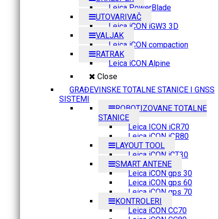
Leica PowerBlade
UTOVARIVAČ
Leica iCON iGW3 3D
VALJAK
Leica iCON compaction
RATRAK
Leica iCON Alpine
Close
GRAĐEVINSKE TOTALNE STANICE I GNSS
SISTEMI
ROBOTIZOVANE TOTALNE
STANICE
Leica ICON iCR70
Leica iCON iCR80
LAYOUT TOOL
Leica iCON iCT30
SMART ANTENE
Leica iCON gps 30
Leica iCON gps 60
Leica iCON gps 70
KONTROLERI
Leica iCON CC70