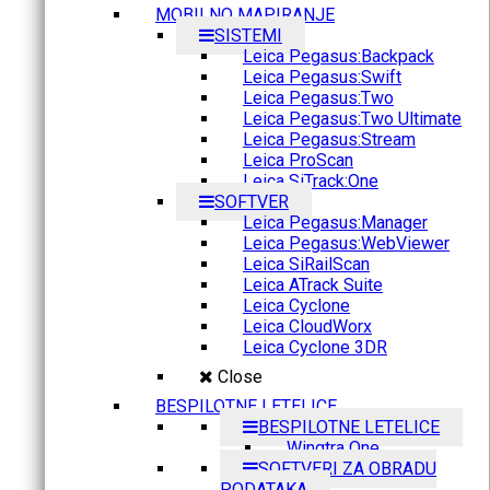
MOBILNO MAPIRANJE
SISTEMI
Leica Pegasus:Backpack
Leica Pegasus:Swift
Leica Pegasus:Two
Leica Pegasus:Two Ultimate
Leica Pegasus:Stream
Leica ProScan
Leica SiTrack:One
SOFTVER
Leica Pegasus:Manager
Leica Pegasus:WebViewer
Leica SiRailScan
Leica ATrack Suite
Leica Cyclone
Leica CloudWorx
Leica Cyclone 3DR
Close
BESPILOTNE LETELICE
BESPILOTNE LETELICE
Wingtra One
SOFTVERI ZA OBRADU
PODATAKA