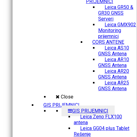
PRIJEMNICI
Leica GR50 &
GR30 GNSS
Serveri
Leica GMX902
Monitoring
prijemnici
CORS ANTENE
Leica AS10
GNSS Antena
Leica AR10
GNSS Antena
Leica AR20
GNSS Antena
Leica AR25
GNSS Antena
Close
GIS PRIJEMNICI
GIS PRIJEMNICI
Leica Zeno FLX100
antena
Leica GG04 plus Tablet
Rešenje