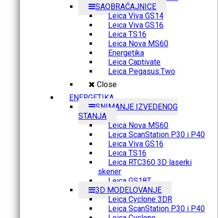
SAOBRAĆAJNICE
Leica Viva GS14
Leica Viva GS16
Leica TS16
Leica Nova MS60
Energetika
Leica Captivate
Leica Pegasus:Two
Close
ENERGETIKA
SNIMANJE IZVEDENOG
STANJA
Leica Nova MS60
Leica ScanStation P30 i P40
Leica Viva GS16
Leica TS16
Leica RTC360 3D laserki
skener
Leica GS18T
3D MODELOVANJE
Leica Cyclone 3DR
Leica ScanStation P30 i P40
Leica Cyclone