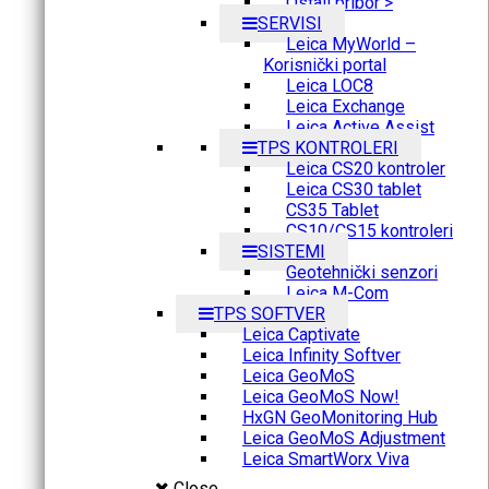
Ostali pribor >
SERVISI
Leica MyWorld –
Korisnički portal
Leica LOC8
Leica Exchange
Leica Active Assist
TPS KONTROLERI
Leica CS20 kontroler
Leica CS30 tablet
CS35 Tablet
CS10/CS15 kontroleri
SISTEMI
Geotehnički senzori
Leica M-Com
TPS SOFTVER
Leica Captivate
Leica Infinity Softver
Leica GeoMoS
Leica GeoMoS Now!
HxGN GeoMonitoring Hub
Leica GeoMoS Adjustment
Leica SmartWorx Viva
Close