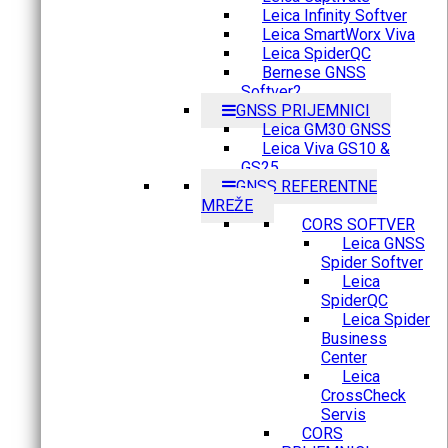
Leica Infinity Softver
Leica SmartWorx Viva
Leica SpiderQC
Bernese GNSS
Softver2
GNSS PRIJEMNICI
Leica GM30 GNSS
Leica Viva GS10 &
GS25
GNSS REFERENTNE
MREŽE
CORS SOFTVER
Leica GNSS
Spider Softver
Leica
SpiderQC
Leica Spider
Business
Center
Leica
CrossCheck
Servis
CORS