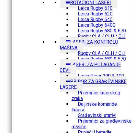
ROTACIONI LASERI
Leica Rugby 610
Leica Rugby 620
Leica Rugby 640
Leica Rugby 640G
Leica Rugby 680 & 670
Rugby CLA / CLH / CLI
LASERI ZA KONTROLU
MAŠINA
Rugby CLA / CLH / CLI
Leica Rugby 680 & 670
LASERI ZA POLAGANJE
CEVI
Leica Piper 200 & 100
PRIBOR ZA GRAĐEVINSKE
LASERE
Prijemnici laserskog
zraka
Daljinske komande
lasera
Građevinski stativi
Prijemnici za građevinske
mašine
Punjači i baterije