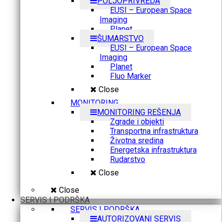
POLJOPRIVREDA
EUSI – European Space
Imaging
Planet
ŠUMARSTVO
EUSI – European Space
Imaging
Planet
Fluo Marker
Close
MONITORING
MONITORING REŠENJA
Zgrade i objekti
Transportna infrastruktura
Životna sredina
Energetska infrastruktura
Rudarstvo
Close
Close
SERVIS I PODRŠKA
SERVIS I PODRŠKA
AUTORIZOVANI SERVIS