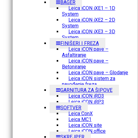
BAGER
Leica iCON iXE1 – 1D
System
Leica iCON iXE2 – 2D
System
Leica iCON iXE3 – 3D
System
FINIŠERI I FREZA
Leica iCON pave –
Asfaltiranje
Leica iCON pave –
Betoniranje
Leica iCON pave – Glodanje
Leica iCON sistem za
navođenje freza
GARNITURA ZA ŠIPOVE
Leica iCON iRD3
Leica iCON iRP3
SOFTVER
Leica ConX
Leica MC1
Leica iCON site
Leica iCON office
SKREJPER