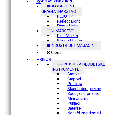
SOPPEC SPREJEVI
GEODEZIJA I
GRAĐEVINARSTVO
FLUO TP
Reflect Light
Photo Light
ŠUMARSTVO
Fluo Marker
Strong Marker
INDUSTRIJE I MAGACINI
Close
PRIBOR
PRIBOR ZA GEODETSKE
INSTRUMENTE
Stativi
Štapovi
Postolja
Standardne prizme
Specijalne prizme
Mini prizme
Punjači
Baterije
Nosači za prizme i