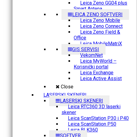
Leica Zeno GG04 plus
Smart Antena
LEICA ZENO SOFTVERI
Leica Zeno Mobile
Leica Zeno Connect
Leica Zeno Field &
Office
Leica MobileMatriX
GIS SERVISI
VekomNet
Leica MyWorld –
Korisnički portal
Leica Exchange
Leica Active Assist
Close
LASERSKI SKENERI
LASERSKI SKENERI
Leica RTC360 3D laserki
skener
Leica ScanStation P30 i P40
Leica ScanStation P50
Leica BLK360
SOFTVER