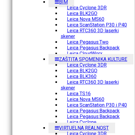
BIM
Leica Cyclone 3DR
Leica BLK2GO
Leica Nova MS60
Leica ScanStation P30 i P40
Leica RTC360 3D laserki
skener
Leica Pegasus:Two
Leica Pegasus:Backpack
Leica CloudWorx
ZAŠTITA SPOMENIKA KULTURE
Leica Cyclone 3DR
Leica BLK2GO
Leica BLK360
Leica RTC360 3D laserki
skener
Leica TS16
Leica Nova MS60
Leica ScanStation P30 i P40
Leica Pegasus:Backpack
Leica Pegasus:Backpack
Leica Cyclone
VIRTUELNA REALNOST
Leica Cyclone 3DR