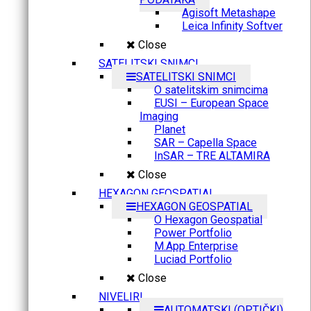
Agisoft Metashape
Leica Infinity Softver
Close
SATELITSKI SNIMCI
SATELITSKI SNIMCI
O satelitskim snimcima
EUSI – European Space
Imaging
Planet
SAR – Capella Space
InSAR – TRE ALTAMIRA
Close
HEXAGON GEOSPATIAL
HEXAGON GEOSPATIAL
O Hexagon Geospatial
Power Portfolio
M.App Enterprise
Luciad Portfolio
Close
NIVELIRI
AUTOMATSKI (OPTIČKI)