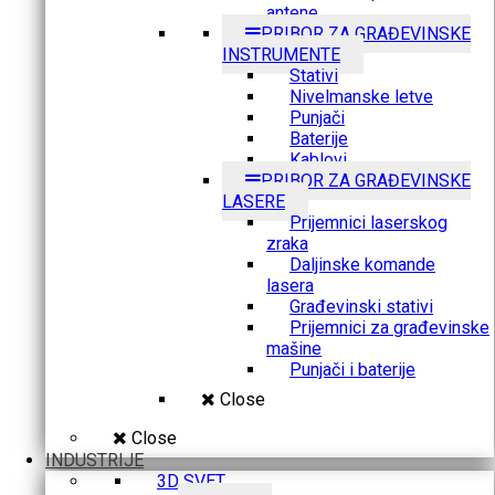
antene
PRIBOR ZA GRAĐEVINSKE
INSTRUMENTE
Stativi
Nivelmanske letve
Punjači
Baterije
Kablovi
PRIBOR ZA GRAĐEVINSKE
LASERE
Prijemnici laserskog
zraka
Daljinske komande
lasera
Građevinski stativi
Prijemnici za građevinske
mašine
Punjači i baterije
Close
Close
INDUSTRIJE
3D SVET