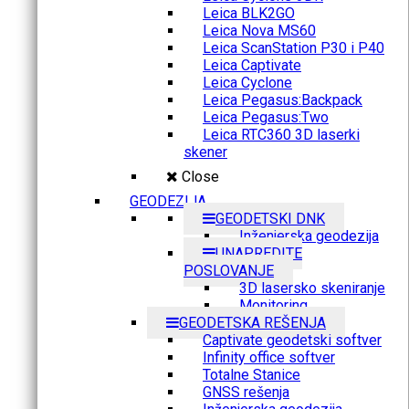
Leica BLK2GO
Leica Nova MS60
Leica ScanStation P30 i P40
Leica Captivate
Leica Cyclone
Leica Pegasus:Backpack
Leica Pegasus:Two
Leica RTC360 3D laserki
skener
Close
GEODEZIJA
GEODETSKI DNK
Inženjerska geodezija
UNAPREDITE
POSLOVANJE
3D lasersko skeniranje
Monitoring
GEODETSKA REŠENJA
Captivate geodetski softver
Infinity office softver
Totalne Stanice
GNSS rešenja