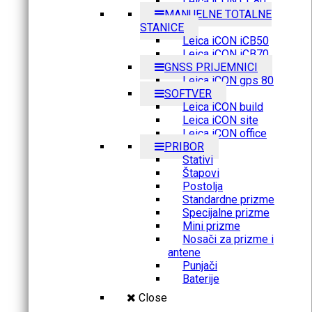
Leica iCON CC80
MANUELNE TOTALNE
STANICE
Leica iCON iCB50
Leica iCON iCB70
GNSS PRIJEMNICI
Leica iCON gps 80
SOFTVER
Leica iCON build
Leica iCON site
Leica iCON office
PRIBOR
Stativi
Štapovi
Postolja
Standardne prizme
Specijalne prizme
Mini prizme
Nosači za prizme i
antene
Punjači
Baterije
Close