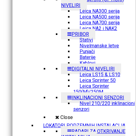
NIVELIRI
Leica NA300 serija
Leica NA500 serija
Leica NA700 serija
Leica NA2 i NAK2
PRIBOR
Stativi
Nivelmanske letve
Punjači
Baterije
Kablovi
DIGITALNI NIVELIRI
Leica LS15 & LS10
Leica Sprinter 50
Leica Sprinter
150(M)/250M
INKLINACIONI SENZORI
Nivel 210/220 inklinacioni
senzori
Close
LOKATORI PODZEMNIH INSTALACIJA
RADARI ZA OTKRIVANJE