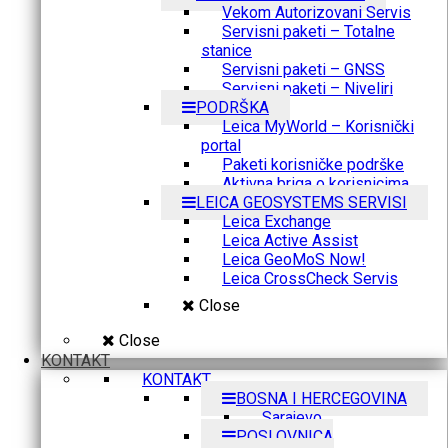
Vekom Autorizovani Servis
Servisni paketi – Totalne
stanice
Servisni paketi – GNSS
Servisni paketi – Niveliri
PODRŠKA
Leica MyWorld – Korisnički
portal
Paketi korisničke podrške
Aktivna briga o korisnicima
LEICA GEOSYSTEMS SERVISI
Leica Exchange
Leica Active Assist
Leica GeoMoS Now!
Leica CrossCheck Servis
Close
Close
KONTAKT
KONTAKT
BOSNA I HERCEGOVINA
Sarajevo
POSLOVNICA