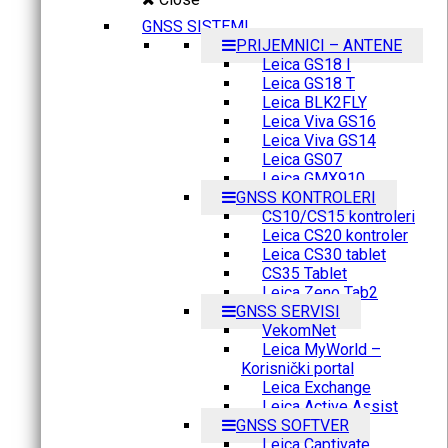
GNSS SISTEMI
PRIJEMNICI – ANTENE
Leica GS18 I
Leica GS18 T
Leica BLK2FLY
Leica Viva GS16
Leica Viva GS14
Leica GS07
Leica GMX910
GNSS KONTROLERI
CS10/CS15 kontroleri
Leica CS20 kontroler
Leica CS30 tablet
CS35 Tablet
Leica Zeno Tab2
GNSS SERVISI
VekomNet
Leica MyWorld –
Korisnički portal
Leica Exchange
Leica Active Assist
GNSS SOFTVER
Leica Captivate