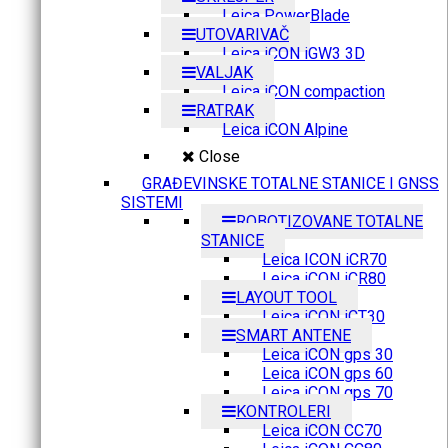
Leica PowerBlade
UTOVARIVAČ
Leica iCON iGW3 3D
VALJAK
Leica iCON compaction
RATRAK
Leica iCON Alpine
Close
GRAĐEVINSKE TOTALNE STANICE I GNSS
SISTEMI
ROBOTIZOVANE TOTALNE
STANICE
Leica ICON iCR70
Leica iCON iCR80
LAYOUT TOOL
Leica iCON iCT30
SMART ANTENE
Leica iCON gps 30
Leica iCON gps 60
Leica iCON gps 70
KONTROLERI
Leica iCON CC70