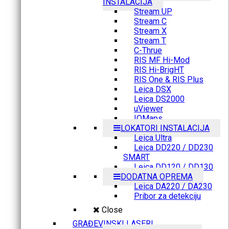
INSTALACIJA
Stream UP
Stream C
Stream X
Stream T
C-Thrue
RIS MF Hi-Mod
RIS Hi-BrigHT
RIS One & RIS Plus
Leica DSX
Leica DS2000
uViewer
IQMaps
LOKATORI INSTALACIJA
Leica Ultra
Leica DD220 / DD230
SMART
Leica DD120 / DD130
DODATNA OPREMA
Leica DA220 / DA230
Pribor za detekciju
Close
GRAĐEVINSKI LASERI