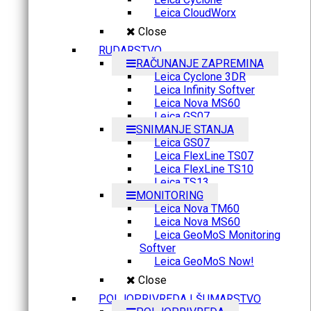
Leica CloudWorx
Close
RUDARSTVO
RAČUNANJE ZAPREMINA
Leica Cyclone 3DR
Leica Infinity Softver
Leica Nova MS60
Leica GS07
SNIMANJE STANJA
Leica GS07
Leica FlexLine TS07
Leica FlexLine TS10
Leica TS13
MONITORING
Leica Nova TM60
Leica Nova MS60
Leica GeoMoS Monitoring
Softver
Leica GeoMoS Now!
Close
POLJOPRIVREDA I ŠUMARSTVO