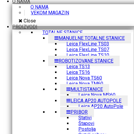
O NAMA
O NAMA
VEKOM MAGAZIN
Close
PROIZVODI
TOTALNE STANICE
MANUELNE TOTALNE STANICE
Leica FlexLine TS03
Leica FlexLine TS07
Leica FlexLine TS10
ROBOTIZOVANE STANICE
Leica TS13
Leica TS16
Leica Nova TS60
Leica Nova TM60
MULTISTANICE
Leica Nova MS60
LEICA AP20 AUTOPOLE
Leica AP20 AutoPole
PRIBOR
Stativi
Štapovi
Postolja