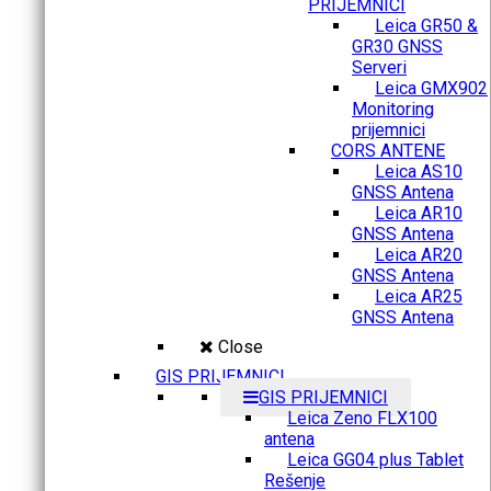
PRIJEMNICI
Leica GR50 &
GR30 GNSS
Serveri
Leica GMX902
Monitoring
prijemnici
CORS ANTENE
Leica AS10
GNSS Antena
Leica AR10
GNSS Antena
Leica AR20
GNSS Antena
Leica AR25
GNSS Antena
Close
GIS PRIJEMNICI
GIS PRIJEMNICI
Leica Zeno FLX100
antena
Leica GG04 plus Tablet
Rešenje