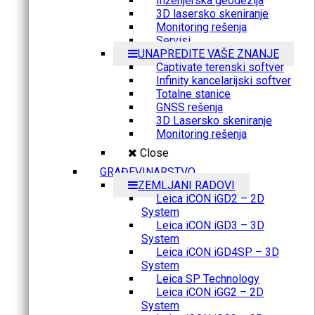
Inženjerska geodezija
3D lasersko skeniranje
Monitoring rešenja
Servisi
UNAPREDITE VAŠE ZNANJE
Captivate terenski softver
Infinity kancelarijski softver
Totalne stanice
GNSS rešenja
3D Lasersko skeniranje
Monitoring rešenja
Close
GRAĐEVINARSTVO
ZEMLJANI RADOVI
Leica iCON iGD2 – 2D
System
Leica iCON iGD3 – 3D
System
Leica iCON iGD4SP – 3D
System
Leica SP Technology
Leica iCON iGG2 – 2D
System