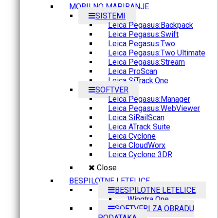
MOBILNO MAPIRANJE
SISTEMI
Leica Pegasus:Backpack
Leica Pegasus:Swift
Leica Pegasus:Two
Leica Pegasus:Two Ultimate
Leica Pegasus:Stream
Leica ProScan
Leica SiTrack:One
SOFTVER
Leica Pegasus:Manager
Leica Pegasus:WebViewer
Leica SiRailScan
Leica ATrack Suite
Leica Cyclone
Leica CloudWorx
Leica Cyclone 3DR
Close
BESPILOTNE LETELICE
BESPILOTNE LETELICE
Wingtra One
SOFTVERI ZA OBRADU
PODATAKA