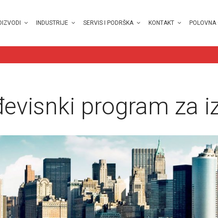
OIZVODI
INDUSTRIJE
SERVIS I PODRŠKA
KONTAKT
POLOVNA
đevisnki program za i