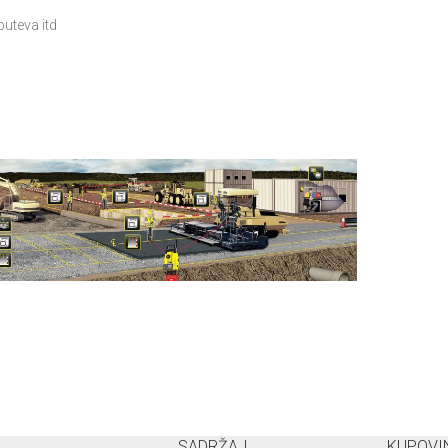
puteva itd
SADRŽAJ
KUPOVI