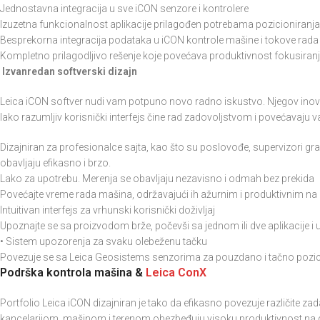
Jednostavna integracija u sve iCON senzore i kontrolere
Izuzetna funkcionalnost aplikacije prilagođen potrebama pozicioniranj
Besprekorna integracija podataka u iCON kontrole mašine i tokove rada
Kompletno prilagodljivo rešenje koje povećava produktivnost fokusiranj
Izvanredan softverski dizajn
Leica iCON softver nudi vam potpuno novo radno iskustvo. Njegov inovati
lako razumljiv korisnički interfejs čine rad zadovoljstvom i povećavaju v
Dizajniran za profesionalce sajta, kao što su poslovođe, supervizori grad
obavljaju efikasno i brzo.
Lako za upotrebu. Merenja se obavljaju nezavisno i odmah bez prekida
Povećajte vreme rada mašina, održavajući ih ažurnim i produktivnim na g
Intuitivan interfejs za vrhunski korisnički doživljaj
Upoznajte se sa proizvodom brže, počevši sa jednom ili dve aplikacije i 
• Sistem upozorenja za svaku olebeženu tačku
Povezuje se sa Leica Geosistems senzorima za pouzdano i tačno pozic
Podrška kontrola mašina &
Leica ConX
Portfolio Leica iCON dizajniran je tako da efikasno povezuje različite za
kancelarijom, mašinom i terenom obezbeđuju visoku produktivnost na gr