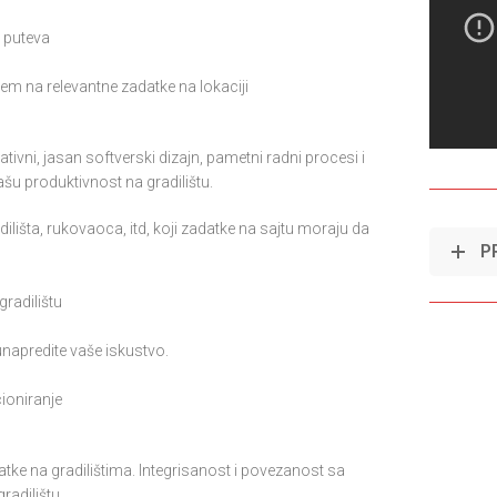
a puteva
em na relevantne zadatke na lokaciji
vni, jasan softverski dizajn, pametni radni procesi i
ašu produktivnost na gradilištu.
ilišta, rukovaoca, itd, koji zadatke na sajtu moraju da
P
radilištu
unapredite vaše iskustvo.
ioniranje
datke na gradilištima. Integrisanost i povezanost sa
adilištu.