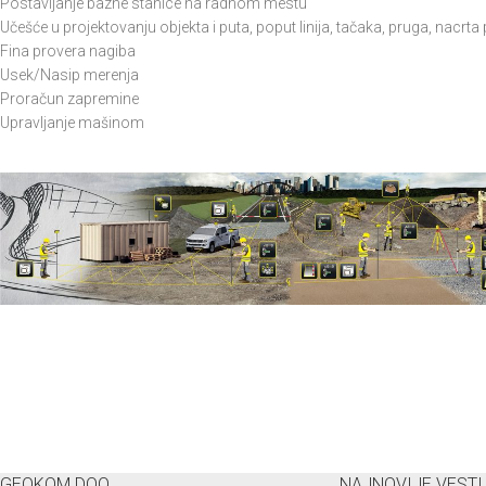
Postavljanje bazne stanice na radnom mestu
Učešće u projektovanju objekta i puta, poput linija, tačaka, pruga, nacrta 
Fina provera nagiba
Usek/Nasip merenja
Proračun zapremine
Upravljanje mašinom
GEOKOM DOO
NAJNOVIJE VESTI