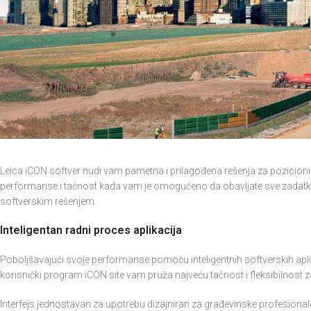
Leica iCON softver nudi vam pametna i prilagođena rešenja za pozicionira
performanse i tačnost kada vam je omogućeno da obavljate sve zadat
softverskim rešenjem.
Inteligentan radni proces aplikacija
Poboljšavajući svoje performanse pomoću inteligentnih softverskih aplik
korisnički program iCON site vam pruža najveću tačnost i fleksibilnost z
Interfejs jednostavan za upotrebu dizajniran za građevinske profesiona