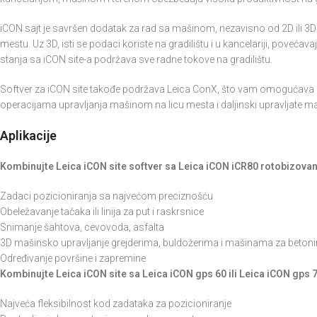
iCON sajt je savršen dodatak za rad sa mašinom, nezavisno od 2D ili 3
mestu. Uz 3D, isti se podaci koriste na gradilištu i u kancelariji, povećav
stanja sa iCON site-a podržava sve radne tokove na gradilištu.
Softver za iCON site takođe podržava Leica ConX, što vam omogućava da
operacijama upravljanja mašinom na licu mesta i daljinski upravljate 
Aplikacije
Kombinujte Leica iCON site softver sa Leica iCON iCR80 rotobizova
Zadaci pozicioniranja sa najvećom preciznošću
Obeležavanje tačaka ili linija za put i raskrsnice
Snimanje šahtova, cevovoda, asfalta
3D mašinsko upravljanje grejderima, buldožerima i mašinama za betoni
Određivanje površine i zapremine
Kombinujte Leica iCON site sa Leica iCON gps 60 ili Leica iCON gps 
Najveća fleksibilnost kod zadataka za pozicioniranje