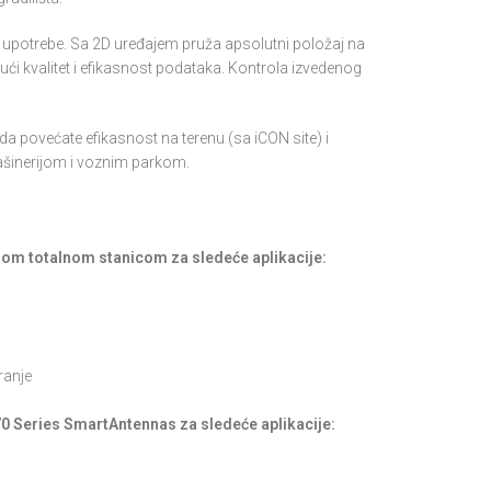
D upotrebe. Sa 2D uređajem pruža apsolutni položaj na
ajući kvalitet i efikasnost podataka. Kontrola izvedenog
 povećate efikasnost na terenu (sa iCON site) i
mašinerijom i voznim parkom.
nom totalnom stanicom za sledeće aplikacije:
ranje
70 Series SmartAntennas za sledeće aplikacije: