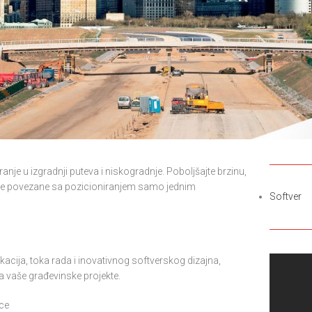
nje u izgradnji puteva i niskogradnje. Poboljšajte brzinu,
ke povezane sa pozicioniranjem samo jednim
Softver
acija, toka rada i inovativnog softverskog dizajna,
a vaše građevinske projekte.
lce