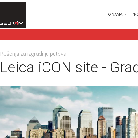
O NAMA
PR
Rešenja za izgradnju puteva
Leica iCON site - Gra