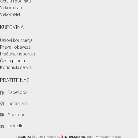
Servis i podrška
Vekom Lab
VekomNet
KUPOVINA
Uslovi korišćenja
Prava i obaveze
Plaćanje i isporuka
Česta pitanja
Korisnički servis
PRATITE NAS
Facebook
Instagram
YouTube
LinkedIn
X
GeoKOM
2019 Created by
-NORMAN GROUP
. Premium Design.