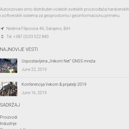
Autorizovani smo distributeri vodećih svetskih proizvođača hardverskih
i softverskih sistema za geoprostornu i geoinformacionu primenu.
Nedima Filipovića 4A, Sarajevo, BiH
Tel: +387 (0)33 522 840
NAJNOVIJE VESTI
Uspostavljena „Vekom Net“ GNSS mreža
June 22, 2019
Konferencija Vekom & prijatelji 2019
June 16, 2019
SADRŽAJ
Proizvodi
Industrije