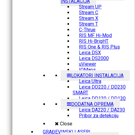
INSTALACIJA
Stream UP
Stream C
Stream X
Stream T
C-Thrue
RIS MF Hi-Mod
RIS Hi-BrigHT
RIS One & RIS Plus
Leica DSX
Leica DS2000
uViewer
IQMaps
LOKATORI INSTALACIJA
Leica Ultra
Leica DD220 / DD230
SMART
Leica DD120 / DD130
DODATNA OPREMA
Leica DA220 / DA230
Pribor za detekciju
Close
GRAĐEVINSKI LASERI