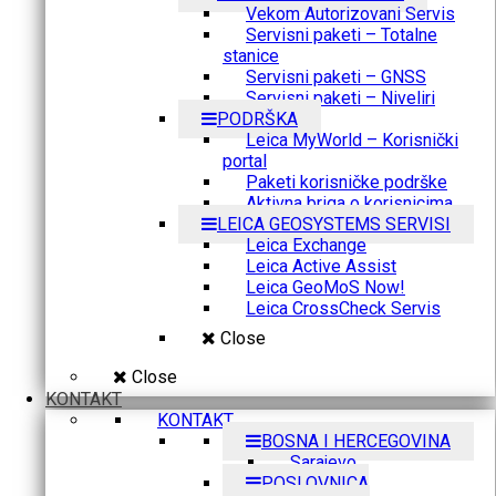
Vekom Autorizovani Servis
Servisni paketi – Totalne
stanice
Servisni paketi – GNSS
Servisni paketi – Niveliri
PODRŠKA
Leica MyWorld – Korisnički
portal
Paketi korisničke podrške
Aktivna briga o korisnicima
LEICA GEOSYSTEMS SERVISI
Leica Exchange
Leica Active Assist
Leica GeoMoS Now!
Leica CrossCheck Servis
Close
Close
KONTAKT
KONTAKT
BOSNA I HERCEGOVINA
Sarajevo
POSLOVNICA