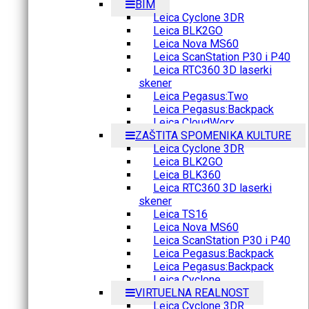
BIM
Leica Cyclone 3DR
Leica BLK2GO
Leica Nova MS60
Leica ScanStation P30 i P40
Leica RTC360 3D laserki
skener
Leica Pegasus:Two
Leica Pegasus:Backpack
Leica CloudWorx
ZAŠTITA SPOMENIKA KULTURE
Leica Cyclone 3DR
Leica BLK2GO
Leica BLK360
Leica RTC360 3D laserki
skener
Leica TS16
Leica Nova MS60
Leica ScanStation P30 i P40
Leica Pegasus:Backpack
Leica Pegasus:Backpack
Leica Cyclone
VIRTUELNA REALNOST
Leica Cyclone 3DR