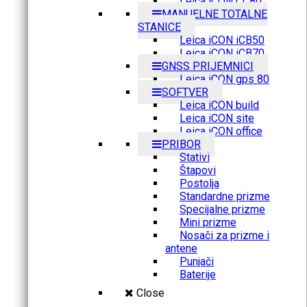
Leica iCON CC80
MANUELNE TOTALNE
STANICE
Leica iCON iCB50
Leica iCON iCB70
GNSS PRIJEMNICI
Leica iCON gps 80
SOFTVER
Leica iCON build
Leica iCON site
Leica iCON office
PRIBOR
Stativi
Štapovi
Postolja
Standardne prizme
Specijalne prizme
Mini prizme
Nosači za prizme i
antene
Punjači
Baterije
Close