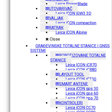
Leica PowerBlade
UTOVARIVAČ
Leica iCON iGW3 3D
VALJAK
Leica iCON compaction
RATRAK
Leica iCON Alpine
Close
GRAĐEVINSKE TOTALNE STANICE I GNSS
SISTEMI
ROBOTIZOVANE TOTALNE
STANICE
Leica ICON iCR70
Leica iCON iCR80
LAYOUT TOOL
Leica iCON iCT30
SMART ANTENE
Leica iCON gps 30
Leica iCON gps 60
Leica iCON gps 70
KONTROLERI
Leica iCON CC70