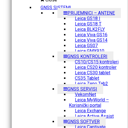
GNSS SISTEMI
PRIJEMNICI – ANTENE
Leica GS18 I
Leica GS18 T
Leica BLK2FLY
Leica Viva GS16
Leica Viva GS14
Leica GS07
Leica GMX910
GNSS KONTROLERI
CS10/CS15 kontroleri
Leica CS20 kontroler
Leica CS30 tablet
CS35 Tablet
Leica Zeno Tab2
GNSS SERVISI
VekomNet
Leica MyWorld –
Korisnički portal
Leica Exchange
Leica Active Assist
GNSS SOFTVER
Leica Captivate