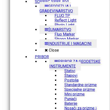
SOPPEC SPREJEVI
GEODEZIJA I
GRAĐEVINARSTVO
FLUO TP
Reflect Light
Photo Light
ŠUMARSTVO
Fluo Marker
Strong Marker
INDUSTRIJE I MAGACINI
Close
PRIBOR
PRIBOR ZA GEODETSKE
INSTRUMENTE
Stativi
Štapovi
Postolja
Standardne prizme
Specijalne prizme
Mini prizme
Punjači
Baterije
Nosači za prizme i