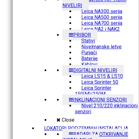
NIVELIRI
Leica NA300 serija
Leica NA500 serija
Leica NA700 serija
Leica NA2 i NAK2
PRIBOR
Stativi
Nivelmanske letve
Punjači
Baterije
Kablovi
DIGITALNI NIVELIRI
Leica LS15 & LS10
Leica Sprinter 50
Leica Sprinter
150(M)/250M
INKLINACIONI SENZORI
Nivel 210/220 inklinacioni
senzori
Close
LOKATORI PODZEMNIH INSTALACIJA
RADARI ZA OTKRIVANJE