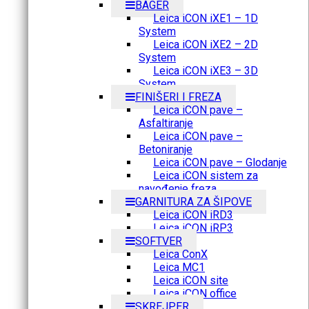
BAGER
Leica iCON iXE1 – 1D
System
Leica iCON iXE2 – 2D
System
Leica iCON iXE3 – 3D
System
FINIŠERI I FREZA
Leica iCON pave –
Asfaltiranje
Leica iCON pave –
Betoniranje
Leica iCON pave – Glodanje
Leica iCON sistem za
navođenje freza
GARNITURA ZA ŠIPOVE
Leica iCON iRD3
Leica iCON iRP3
SOFTVER
Leica ConX
Leica MC1
Leica iCON site
Leica iCON office
SKREJPER