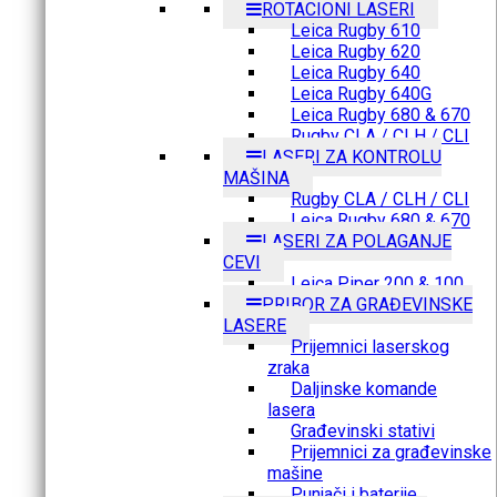
ROTACIONI LASERI
Leica Rugby 610
Leica Rugby 620
Leica Rugby 640
Leica Rugby 640G
Leica Rugby 680 & 670
Rugby CLA / CLH / CLI
LASERI ZA KONTROLU
MAŠINA
Rugby CLA / CLH / CLI
Leica Rugby 680 & 670
LASERI ZA POLAGANJE
CEVI
Leica Piper 200 & 100
PRIBOR ZA GRAĐEVINSKE
LASERE
Prijemnici laserskog
zraka
Daljinske komande
lasera
Građevinski stativi
Prijemnici za građevinske
mašine
Punjači i baterije