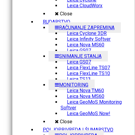
Leica CloudWorx
Close
RUDARSTVO
RAČUNANJE ZAPREMINA
Leica Cyclone 3DR
Leica Infinity Softver
Leica Nova MS60
Leica GS07
SNIMANJE STANJA
Leica GS07
Leica FlexLine TS07
Leica FlexLine TS10
Leica TS13
MONITORING
Leica Nova TM60
Leica Nova MS60
Leica GeoMoS Monitoring
Softver
Leica GeoMoS Now!
Close
POLJOPRIVREDA I ŠUMARSTVO