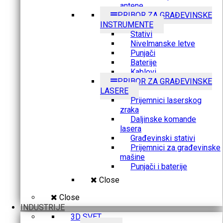
antene
PRIBOR ZA GRAĐEVINSKE
INSTRUMENTE
Stativi
Nivelmanske letve
Punjači
Baterije
Kablovi
PRIBOR ZA GRAĐEVINSKE
LASERE
Prijemnici laserskog
zraka
Daljinske komande
lasera
Građevinski stativi
Prijemnici za građevinske
mašine
Punjači i baterije
Close
Close
INDUSTRIJE
3D SVET