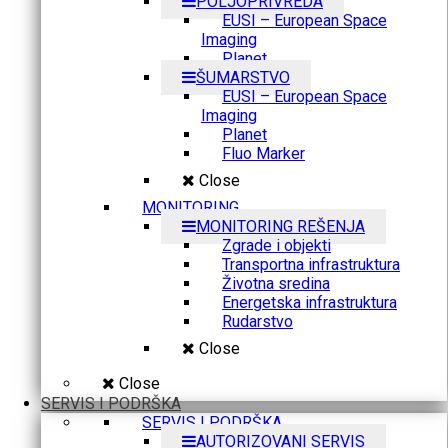
POLJOPRIVREDA
EUSI – European Space
Imaging
Planet
ŠUMARSTVO
EUSI – European Space
Imaging
Planet
Fluo Marker
Close
MONITORING
MONITORING REŠENJA
Zgrade i objekti
Transportna infrastruktura
Životna sredina
Energetska infrastruktura
Rudarstvo
Close
Close
SERVIS I PODRŠKA
SERVIS I PODRŠKA
AUTORIZOVANI SERVIS