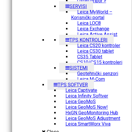
Ostali pribor >
SERVISI
Leica MyWorld –
Korisnički portal
Leica LOC8
Leica Exchange
Leica Active Assist
TPS KONTROLERI
Leica CS20 kontroler
Leica CS30 tablet
CS35 Tablet
CS10/CS15 kontroleri
SISTEMI
Geotehnički senzori
Leica M-Com
TPS SOFTVER
Leica Captivate
Leica Infinity Softver
Leica GeoMoS
Leica GeoMoS Now!
HxGN GeoMonitoring Hub
Leica GeoMoS Adjustment
Leica SmartWorx Viva
Close