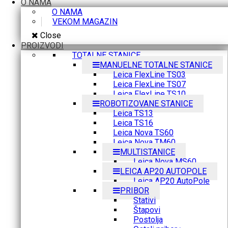
O NAMA
O NAMA
VEKOM MAGAZIN
Close
PROIZVODI
TOTALNE STANICE
MANUELNE TOTALNE STANICE
Leica FlexLine TS03
Leica FlexLine TS07
Leica FlexLine TS10
ROBOTIZOVANE STANICE
Leica TS13
Leica TS16
Leica Nova TS60
Leica Nova TM60
MULTISTANICE
Leica Nova MS60
LEICA AP20 AUTOPOLE
Leica AP20 AutoPole
PRIBOR
Stativi
Štapovi
Postolja