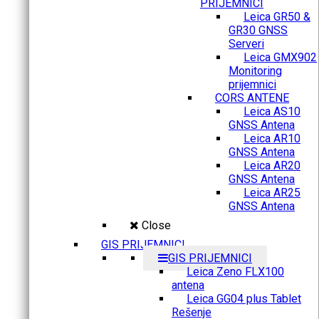
PRIJEMNICI
Leica GR50 &
GR30 GNSS
Serveri
Leica GMX902
Monitoring
prijemnici
CORS ANTENE
Leica AS10
GNSS Antena
Leica AR10
GNSS Antena
Leica AR20
GNSS Antena
Leica AR25
GNSS Antena
Close
GIS PRIJEMNICI
GIS PRIJEMNICI
Leica Zeno FLX100
antena
Leica GG04 plus Tablet
Rešenje