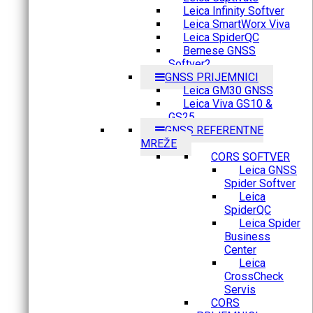
Leica Infinity Softver
Leica SmartWorx Viva
Leica SpiderQC
Bernese GNSS
Softver2
GNSS PRIJEMNICI
Leica GM30 GNSS
Leica Viva GS10 &
GS25
GNSS REFERENTNE
MREŽE
CORS SOFTVER
Leica GNSS
Spider Softver
Leica
SpiderQC
Leica Spider
Business
Center
Leica
CrossCheck
Servis
CORS