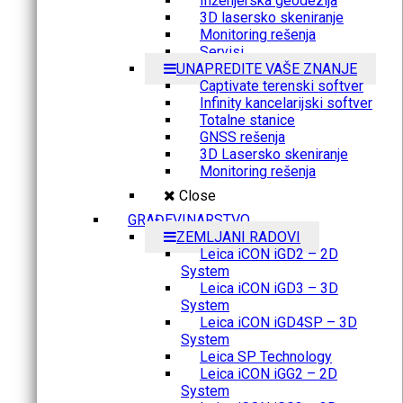
Inženjerska geodezija
3D lasersko skeniranje
Monitoring rešenja
Servisi
UNAPREDITE VAŠE ZNANJE
Captivate terenski softver
Infinity kancelarijski softver
Totalne stanice
GNSS rešenja
3D Lasersko skeniranje
Monitoring rešenja
Close
GRAĐEVINARSTVO
ZEMLJANI RADOVI
Leica iCON iGD2 – 2D
System
Leica iCON iGD3 – 3D
System
Leica iCON iGD4SP – 3D
System
Leica SP Technology
Leica iCON iGG2 – 2D
System