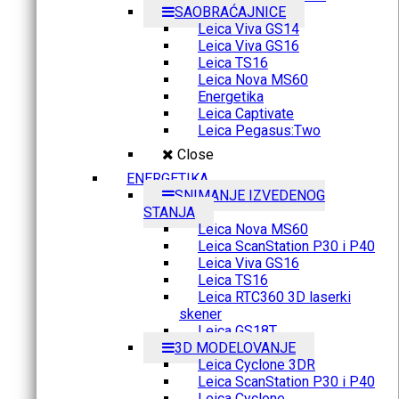
SAOBRAĆAJNICE
Leica Viva GS14
Leica Viva GS16
Leica TS16
Leica Nova MS60
Energetika
Leica Captivate
Leica Pegasus:Two
Close
ENERGETIKA
SNIMANJE IZVEDENOG
STANJA
Leica Nova MS60
Leica ScanStation P30 i P40
Leica Viva GS16
Leica TS16
Leica RTC360 3D laserki
skener
Leica GS18T
3D MODELOVANJE
Leica Cyclone 3DR
Leica ScanStation P30 i P40
Leica Cyclone