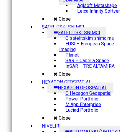
Agisoft Metashape
Leica Infinity Softver
Close
SATELITSKI SNIMCI
SATELITSKI SNIMCI
O satelitskim snimcima
EUSI – European Space
Imaging
Planet
SAR – Capella Space
InSAR – TRE ALTAMIRA
Close
HEXAGON GEOSPATIAL
HEXAGON GEOSPATIAL
O Hexagon Geospatial
Power Portfolio
M.App Enterprise
Luciad Portfolio
Close
NIVELIRI
AUTOMATSKI (OPTIČKI)