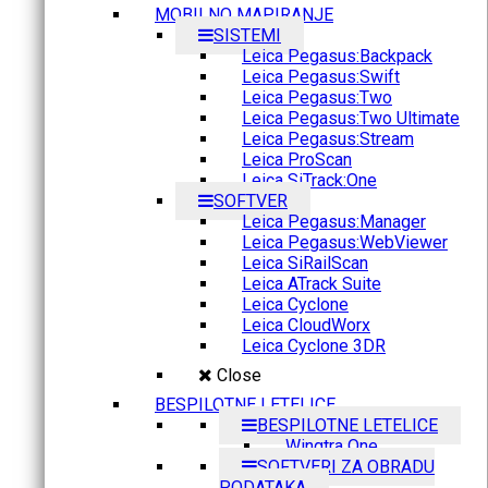
MOBILNO MAPIRANJE
SISTEMI
Leica Pegasus:Backpack
Leica Pegasus:Swift
Leica Pegasus:Two
Leica Pegasus:Two Ultimate
Leica Pegasus:Stream
Leica ProScan
Leica SiTrack:One
SOFTVER
Leica Pegasus:Manager
Leica Pegasus:WebViewer
Leica SiRailScan
Leica ATrack Suite
Leica Cyclone
Leica CloudWorx
Leica Cyclone 3DR
Close
BESPILOTNE LETELICE
BESPILOTNE LETELICE
Wingtra One
SOFTVERI ZA OBRADU
PODATAKA