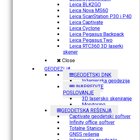
Leica BLK2GO
Leica Nova MS60
Leica ScanStation P30 i P40
Leica Captivate
Leica Cyclone
Leica Pegasus:Backpack
Leica Pegasus:Two
Leica RTC360 3D laserki
skener
Close
GEODEZIJA
GEODETSKI DNK
Inženjerska geodezija
UNAPREDITE
POSLOVANJE
3D lasersko skeniranje
Monitoring
GEODETSKA REŠENJA
Captivate geodetski softver
Infinity office softver
Totalne Stanice
GNSS rešenja