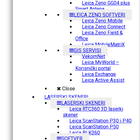
Leica Zeno GG04 plus
Smart Antena
LEICA ZENO SOFTVERI
Leica Zeno Mobile
Leica Zeno Connect
Leica Zeno Field &
Office
Leica MobileMatriX
GIS SERVISI
VekomNet
Leica MyWorld –
Korisnički portal
Leica Exchange
Leica Active Assist
Close
LASERSKI SKENERI
LASERSKI SKENERI
Leica RTC360 3D laserki
skener
Leica ScanStation P30 i P40
Leica ScanStation P50
Leica BLK360
SOFTVER