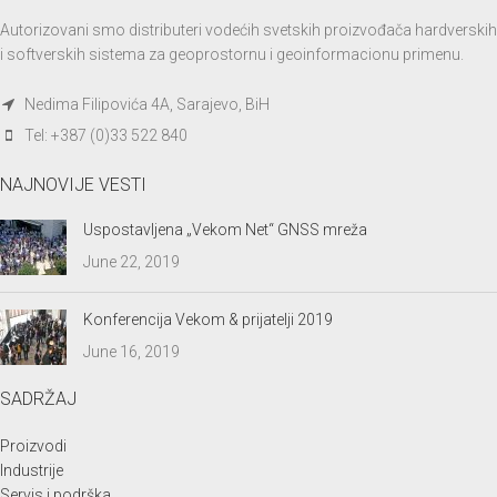
Autorizovani smo distributeri vodećih svetskih proizvođača hardverskih
i softverskih sistema za geoprostornu i geoinformacionu primenu.
Nedima Filipovića 4A, Sarajevo, BiH
Tel: +387 (0)33 522 840
NAJNOVIJE VESTI
Uspostavljena „Vekom Net“ GNSS mreža
June 22, 2019
Konferencija Vekom & prijatelji 2019
June 16, 2019
SADRŽAJ
Proizvodi
Industrije
Servis i podrška