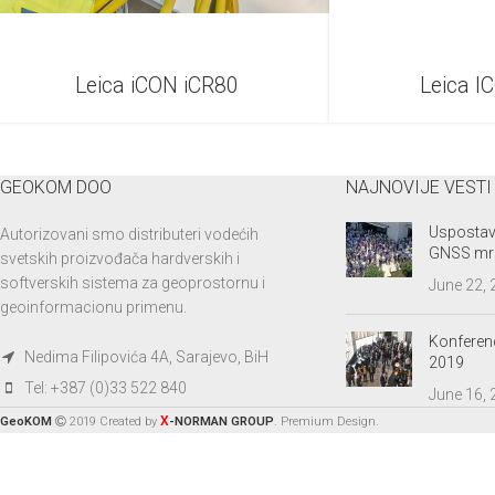
Leica iCON iCR80
Leica I
GEOKOM DOO
NAJNOVIJE VESTI
Uspostav
Autorizovani smo distributeri vodećih
GNSS mr
svetskih proizvođača hardverskih i
softverskih sistema za geoprostornu i
June 22,
geoinformacionu primenu.
Konferenc
Nedima Filipovića 4A, Sarajevo, BiH
2019
Tel: +387 (0)33 522 840
June 16,
X
GeoKOM
2019 Created by
-NORMAN GROUP
. Premium Design.