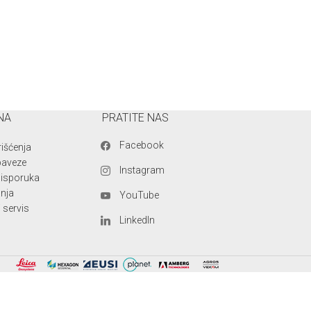
NA
PRATITE NAS
Facebook
rišćenja
baveze
Instagram
i isporuka
anja
YouTube
 servis
LinkedIn