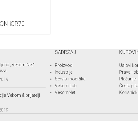
CON iCR70
SADRŽAJ
KUPOVI
ljena „Vekom Net“
Proizvodi
Uslovi ko
eža
Industrije
Prava i o
Servis i podrška
Plaćanje 
 2019
Vekom Lab
Česta pit
VekomNet
Korisnički
ija Vekom & prijatelji
 2019