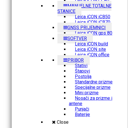
Leica iCON CC80
MANUELNE TOTALNE
STANICE
Leica iCON iCB50
Leica iCON iCB70
GNSS PRIJEMNICI
Leica iCON gps 80
SOFTVER
Leica iCON build
Leica iCON site
Leica iCON office
PRIBOR
Stativi
Štapovi
Postolja
Standardne prizme
Specijalne prizme
Mini prizme
Nosači za prizme i
antene
Punjači
Baterije
Close