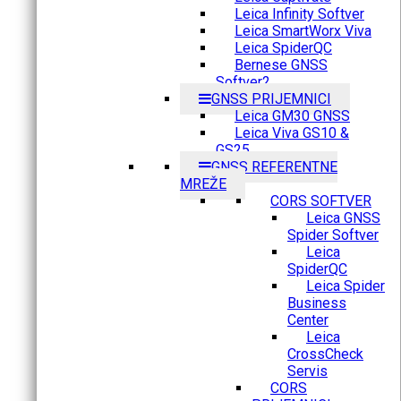
Leica Infinity Softver
Leica SmartWorx Viva
Leica SpiderQC
Bernese GNSS
Softver2
GNSS PRIJEMNICI
Leica GM30 GNSS
Leica Viva GS10 &
GS25
GNSS REFERENTNE
MREŽE
CORS SOFTVER
Leica GNSS
Spider Softver
Leica
SpiderQC
Leica Spider
Business
Center
Leica
CrossCheck
Servis
CORS