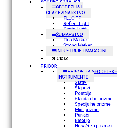
SOPPEC SPREJEVI
GEODEZIJA I
GRAĐEVINARSTVO
FLUO TP
Reflect Light
Photo Light
ŠUMARSTVO
Fluo Marker
Strong Marker
INDUSTRIJE I MAGACINI
Close
PRIBOR
PRIBOR ZA GEODETSKE
INSTRUMENTE
Stativi
Štapovi
Postolja
Standardne prizme
Specijalne prizme
Mini prizme
Punjači
Baterije
Nosači za prizme i