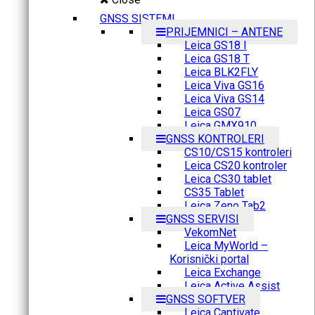
GNSS SISTEMI
PRIJEMNICI – ANTENE
Leica GS18 I
Leica GS18 T
Leica BLK2FLY
Leica Viva GS16
Leica Viva GS14
Leica GS07
Leica GMX910
GNSS KONTROLERI
CS10/CS15 kontroleri
Leica CS20 kontroler
Leica CS30 tablet
CS35 Tablet
Leica Zeno Tab2
GNSS SERVISI
VekomNet
Leica MyWorld –
Korisnički portal
Leica Exchange
Leica Active Assist
GNSS SOFTVER
Leica Captivate