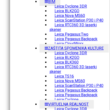
BIM
Leica Cyclone 3DR
Leica BLK2GO
Leica Nova MS60
Leica ScanStation P30 i P40
Leica RTC360 3D laserki
skener
Leica Pegasus:Two
Leica Pegasus:Backpack
Leica CloudWorx
ZAŠTITA SPOMENIKA KULTURE
Leica Cyclone 3DR
Leica BLK2GO
Leica BLK360
Leica RTC360 3D laserki
skener
Leica TS16
Leica Nova MS60
Leica ScanStation P30 i P40
Leica Pegasus:Backpack
Leica Pegasus:Backpack
Leica Cyclone
VIRTUELNA REALNOST
Leica Cyclone 3DR