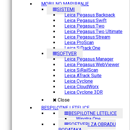
MOBILNO MAPIRANJE
SISTEMI
Leica Pegasus:Backpack
Leica Pegasus:Swift
Leica Pegasus:Two
Leica Pegasus:Two Ultimate
Leica Pegasus:Stream
Leica ProScan
Leica SiTrack:One
SOFTVER
Leica Pegasus:Manager
Leica Pegasus:WebViewer
Leica SiRailScan
Leica ATrack Suite
Leica Cyclone
Leica CloudWorx
Leica Cyclone 3DR
Close
BESPILOTNE LETELICE
BESPILOTNE LETELICE
Wingtra One
SOFTVERI ZA OBRADU
PODATAKA