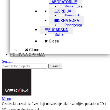
LABORATORIJE
Banja Luka
SRBIJA
Beograd
CRNA GORA
Podgorica
BUGARSKA
Sofia
Close
Close
POLOVNA OPREMA
Search
Search
Menu
Geodetski terenski softver, koji obezbeđuje lako razumljive podatke u 2D i
3D za sve geodetske projekte