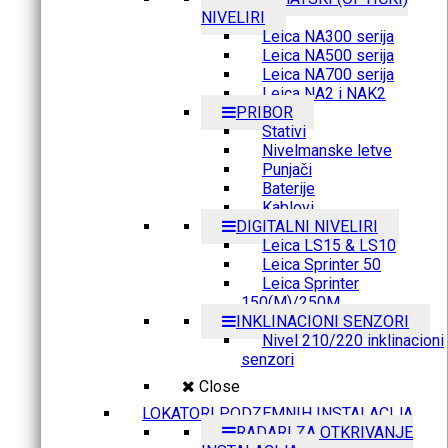
NIVELIRI
Leica NA300 serija
Leica NA500 serija
Leica NA700 serija
Leica NA2 i NAK2
PRIBOR
Stativi
Nivelmanske letve
Punjači
Baterije
Kablovi
DIGITALNI NIVELIRI
Leica LS15 & LS10
Leica Sprinter 50
Leica Sprinter
150(M)/250M
INKLINACIONI SENZORI
Nivel 210/220 inklinacioni
senzori
Close
LOKATORI PODZEMNIH INSTALACIJA
RADARI ZA OTKRIVANJE