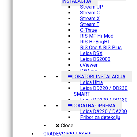
INSTALACIJA
Stream UP
Stream C
Stream X
Stream T
C-Thrue
RIS MF Hi-Mod
RIS Hi-BrigHT
RIS One & RIS Plus
Leica DSX
Leica DS2000
uViewer
IQMaps
LOKATORI INSTALACIJA
Leica Ultra
Leica DD220 / DD230
SMART
Leica DD120 / DD130
DODATNA OPREMA
Leica DA220 / DA230
Pribor za detekciju
Close
GRAĐEVINSKI LASERI