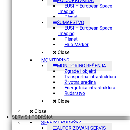
POLJOPRIVREDA
EUSI – European Space
Imaging
Planet
ŠUMARSTVO
EUSI – European Space
Imaging
Planet
Fluo Marker
Close
MONITORING
MONITORING REŠENJA
Zgrade i objekti
Transportna infrastruktura
Životna sredina
Energetska infrastruktura
Rudarstvo
Close
Close
SERVIS I PODRŠKA
SERVIS I PODRŠKA
AUTORIZOVANI SERVIS