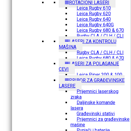
ROTACIONI LASERI
Leica Rugby 610
Leica Rugby 620
Leica Rugby 640
Leica Rugby 640G
Leica Rugby 680 & 670
Rugby CLA / CLH / CLI
LASERI ZA KONTROLU
MAŠINA
Rugby CLA / CLH / CLI
Leica Rugby 680 & 670
LASERI ZA POLAGANJE
CEVI
Leica Piper 200 & 100
PRIBOR ZA GRAĐEVINSKE
LASERE
Prijemnici laserskog
zraka
Daljinske komande
lasera
Građevinski stativi
Prijemnici za građevinske
mašine
Punjači i baterije