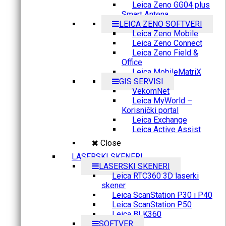
Leica Zeno GG04 plus
Smart Antena
LEICA ZENO SOFTVERI
Leica Zeno Mobile
Leica Zeno Connect
Leica Zeno Field &
Office
Leica MobileMatriX
GIS SERVISI
VekomNet
Leica MyWorld –
Korisnički portal
Leica Exchange
Leica Active Assist
Close
LASERSKI SKENERI
LASERSKI SKENERI
Leica RTC360 3D laserki
skener
Leica ScanStation P30 i P40
Leica ScanStation P50
Leica BLK360
SOFTVER