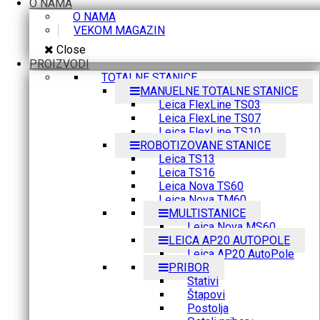
O NAMA
O NAMA
VEKOM MAGAZIN
Close
PROIZVODI
TOTALNE STANICE
MANUELNE TOTALNE STANICE
Leica FlexLine TS03
Leica FlexLine TS07
Leica FlexLine TS10
ROBOTIZOVANE STANICE
Leica TS13
Leica TS16
Leica Nova TS60
Leica Nova TM60
MULTISTANICE
Leica Nova MS60
LEICA AP20 AUTOPOLE
Leica AP20 AutoPole
PRIBOR
Stativi
Štapovi
Postolja