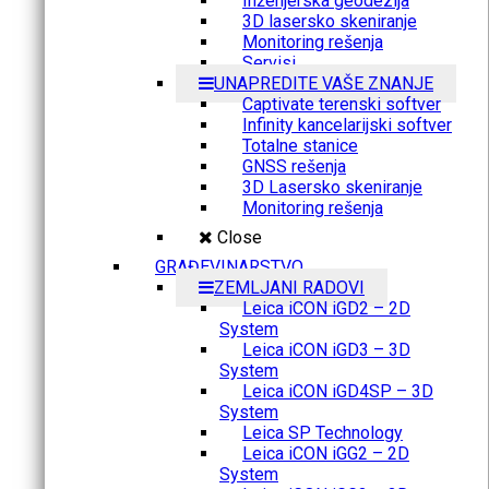
Inženjerska geodezija
3D lasersko skeniranje
Monitoring rešenja
Servisi
UNAPREDITE VAŠE ZNANJE
Captivate terenski softver
Infinity kancelarijski softver
Totalne stanice
GNSS rešenja
3D Lasersko skeniranje
Monitoring rešenja
Close
GRAĐEVINARSTVO
ZEMLJANI RADOVI
Leica iCON iGD2 – 2D
System
Leica iCON iGD3 – 3D
System
Leica iCON iGD4SP – 3D
System
Leica SP Technology
Leica iCON iGG2 – 2D
System