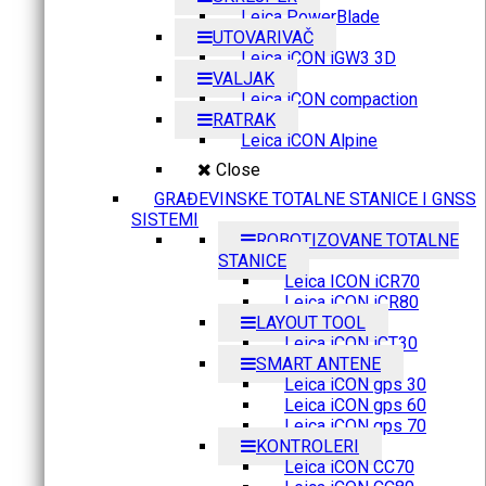
Leica PowerBlade
UTOVARIVAČ
Leica iCON iGW3 3D
VALJAK
Leica iCON compaction
RATRAK
Leica iCON Alpine
Close
GRAĐEVINSKE TOTALNE STANICE I GNSS
SISTEMI
ROBOTIZOVANE TOTALNE
STANICE
Leica ICON iCR70
Leica iCON iCR80
LAYOUT TOOL
Leica iCON iCT30
SMART ANTENE
Leica iCON gps 30
Leica iCON gps 60
Leica iCON gps 70
KONTROLERI
Leica iCON CC70