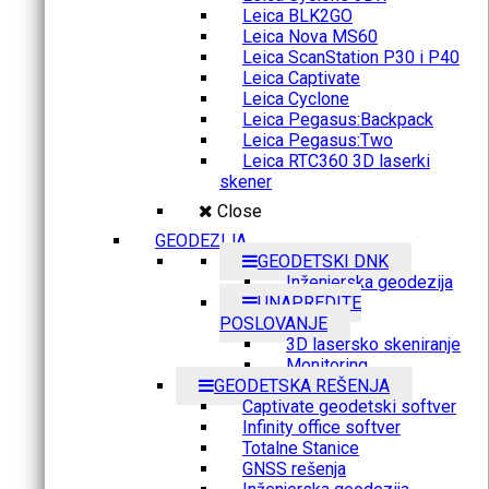
Leica BLK2GO
Leica Nova MS60
Leica ScanStation P30 i P40
Leica Captivate
Leica Cyclone
Leica Pegasus:Backpack
Leica Pegasus:Two
Leica RTC360 3D laserki
skener
Close
GEODEZIJA
GEODETSKI DNK
Inženjerska geodezija
UNAPREDITE
POSLOVANJE
3D lasersko skeniranje
Monitoring
GEODETSKA REŠENJA
Captivate geodetski softver
Infinity office softver
Totalne Stanice
GNSS rešenja