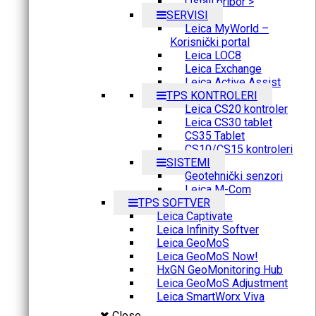
Ostali pribor >
SERVISI
Leica MyWorld –
Korisnički portal
Leica LOC8
Leica Exchange
Leica Active Assist
TPS KONTROLERI
Leica CS20 kontroler
Leica CS30 tablet
CS35 Tablet
CS10/CS15 kontroleri
SISTEMI
Geotehnički senzori
Leica M-Com
TPS SOFTVER
Leica Captivate
Leica Infinity Softver
Leica GeoMoS
Leica GeoMoS Now!
HxGN GeoMonitoring Hub
Leica GeoMoS Adjustment
Leica SmartWorx Viva
Close