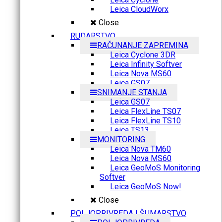
Leica CloudWorx
Close
RUDARSTVO
RAČUNANJE ZAPREMINA
Leica Cyclone 3DR
Leica Infinity Softver
Leica Nova MS60
Leica GS07
SNIMANJE STANJA
Leica GS07
Leica FlexLine TS07
Leica FlexLine TS10
Leica TS13
MONITORING
Leica Nova TM60
Leica Nova MS60
Leica GeoMoS Monitoring
Softver
Leica GeoMoS Now!
Close
POLJOPRIVREDA I ŠUMARSTVO