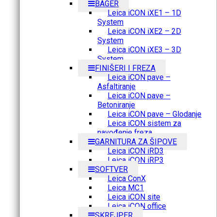
BAGER
Leica iCON iXE1 – 1D
System
Leica iCON iXE2 – 2D
System
Leica iCON iXE3 – 3D
System
FINIŠERI I FREZA
Leica iCON pave –
Asfaltiranje
Leica iCON pave –
Betoniranje
Leica iCON pave – Glodanje
Leica iCON sistem za
navođenje freza
GARNITURA ZA ŠIPOVE
Leica iCON iRD3
Leica iCON iRP3
SOFTVER
Leica ConX
Leica MC1
Leica iCON site
Leica iCON office
SKREJPER