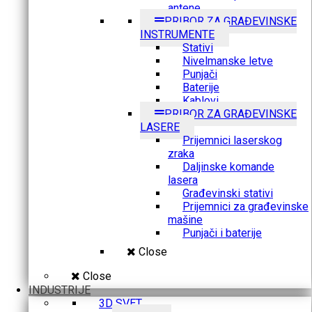
antene
PRIBOR ZA GRAĐEVINSKE
INSTRUMENTE
Stativi
Nivelmanske letve
Punjači
Baterije
Kablovi
PRIBOR ZA GRAĐEVINSKE
LASERE
Prijemnici laserskog
zraka
Daljinske komande
lasera
Građevinski stativi
Prijemnici za građevinske
mašine
Punjači i baterije
Close
Close
INDUSTRIJE
3D SVET