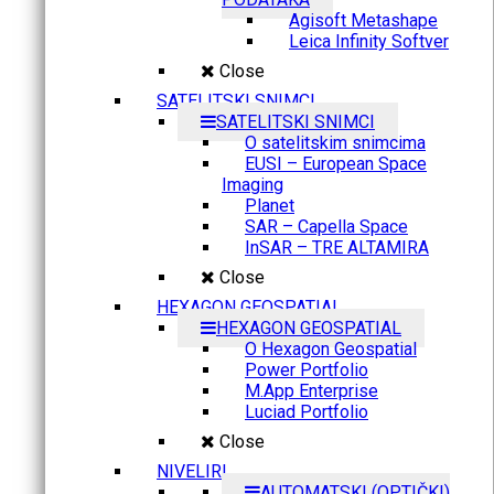
Agisoft Metashape
Leica Infinity Softver
Close
SATELITSKI SNIMCI
SATELITSKI SNIMCI
O satelitskim snimcima
EUSI – European Space
Imaging
Planet
SAR – Capella Space
InSAR – TRE ALTAMIRA
Close
HEXAGON GEOSPATIAL
HEXAGON GEOSPATIAL
O Hexagon Geospatial
Power Portfolio
M.App Enterprise
Luciad Portfolio
Close
NIVELIRI
AUTOMATSKI (OPTIČKI)