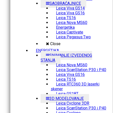
SAOBRAĆAJNICE
Leica Viva GS14
Leica Viva GS16
Leica TS16
Leica Nova MS60
Energetika
Leica Captivate
Leica Pegasus:Two
Close
ENERGETIKA
SNIMANJE IZVEDENOG
STANJA
Leica Nova MS60
Leica ScanStation P30 i P40
Leica Viva GS16
Leica TS16
Leica RTC360 3D laserki
skener
Leica GS18T
3D MODELOVANJE
Leica Cyclone 3DR
Leica ScanStation P30 i P40
Leica Cyclone