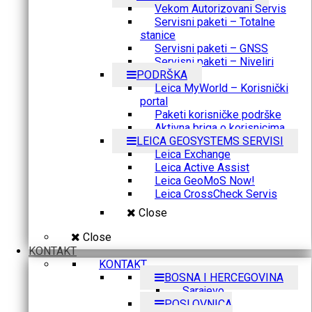
Vekom Autorizovani Servis
Servisni paketi – Totalne
stanice
Servisni paketi – GNSS
Servisni paketi – Niveliri
PODRŠKA
Leica MyWorld – Korisnički
portal
Paketi korisničke podrške
Aktivna briga o korisnicima
LEICA GEOSYSTEMS SERVISI
Leica Exchange
Leica Active Assist
Leica GeoMoS Now!
Leica CrossCheck Servis
Close
Close
KONTAKT
KONTAKT
BOSNA I HERCEGOVINA
Sarajevo
POSLOVNICA