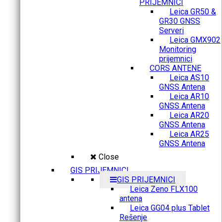
PRIJEMNICI
Leica GR50 &
GR30 GNSS
Serveri
Leica GMX902
Monitoring
prijemnici
CORS ANTENE
Leica AS10
GNSS Antena
Leica AR10
GNSS Antena
Leica AR20
GNSS Antena
Leica AR25
GNSS Antena
Close
GIS PRIJEMNICI
GIS PRIJEMNICI
Leica Zeno FLX100
antena
Leica GG04 plus Tablet
Rešenje