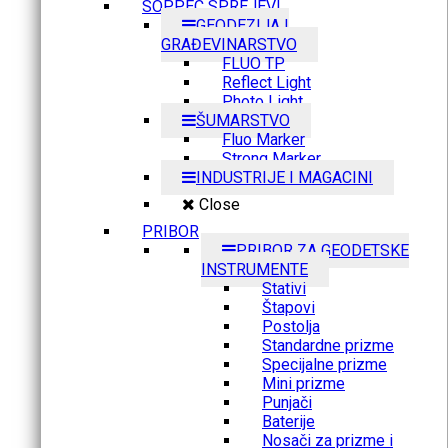
SOPPEC SPREJEVI
GEODEZIJA I
GRAĐEVINARSTVO
FLUO TP
Reflect Light
Photo Light
ŠUMARSTVO
Fluo Marker
Strong Marker
INDUSTRIJE I MAGACINI
Close
PRIBOR
PRIBOR ZA GEODETSKE
INSTRUMENTE
Stativi
Štapovi
Postolja
Standardne prizme
Specijalne prizme
Mini prizme
Punjači
Baterije
Nosači za prizme i