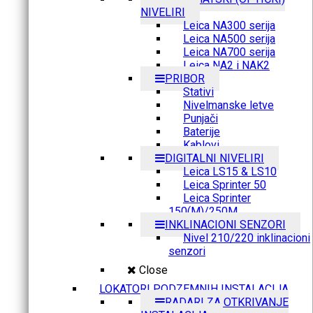
NIVELIRI
Leica NA300 serija
Leica NA500 serija
Leica NA700 serija
Leica NA2 i NAK2
PRIBOR
Stativi
Nivelmanske letve
Punjači
Baterije
Kablovi
DIGITALNI NIVELIRI
Leica LS15 & LS10
Leica Sprinter 50
Leica Sprinter
150(M)/250M
INKLINACIONI SENZORI
Nivel 210/220 inklinacioni
senzori
Close
LOKATORI PODZEMNIH INSTALACIJA
RADARI ZA OTKRIVANJE