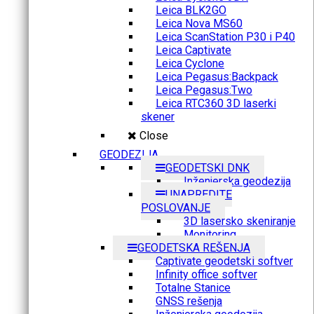
Leica BLK2GO
Leica Nova MS60
Leica ScanStation P30 i P40
Leica Captivate
Leica Cyclone
Leica Pegasus:Backpack
Leica Pegasus:Two
Leica RTC360 3D laserki
skener
Close
GEODEZIJA
GEODETSKI DNK
Inženjerska geodezija
UNAPREDITE
POSLOVANJE
3D lasersko skeniranje
Monitoring
GEODETSKA REŠENJA
Captivate geodetski softver
Infinity office softver
Totalne Stanice
GNSS rešenja