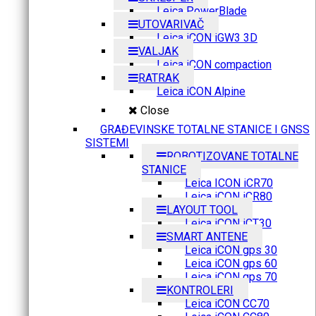
Leica PowerBlade
UTOVARIVAČ
Leica iCON iGW3 3D
VALJAK
Leica iCON compaction
RATRAK
Leica iCON Alpine
Close
GRAĐEVINSKE TOTALNE STANICE I GNSS
SISTEMI
ROBOTIZOVANE TOTALNE
STANICE
Leica ICON iCR70
Leica iCON iCR80
LAYOUT TOOL
Leica iCON iCT30
SMART ANTENE
Leica iCON gps 30
Leica iCON gps 60
Leica iCON gps 70
KONTROLERI
Leica iCON CC70