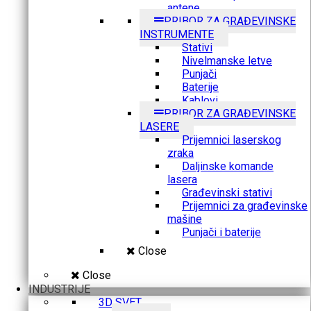
antene
PRIBOR ZA GRAĐEVINSKE
INSTRUMENTE
Stativi
Nivelmanske letve
Punjači
Baterije
Kablovi
PRIBOR ZA GRAĐEVINSKE
LASERE
Prijemnici laserskog
zraka
Daljinske komande
lasera
Građevinski stativi
Prijemnici za građevinske
mašine
Punjači i baterije
Close
Close
INDUSTRIJE
3D SVET