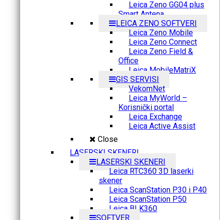
Leica Zeno GG04 plus
Smart Antena
LEICA ZENO SOFTVERI
Leica Zeno Mobile
Leica Zeno Connect
Leica Zeno Field &
Office
Leica MobileMatriX
GIS SERVISI
VekomNet
Leica MyWorld –
Korisnički portal
Leica Exchange
Leica Active Assist
Close
LASERSKI SKENERI
LASERSKI SKENERI
Leica RTC360 3D laserki
skener
Leica ScanStation P30 i P40
Leica ScanStation P50
Leica BLK360
SOFTVER