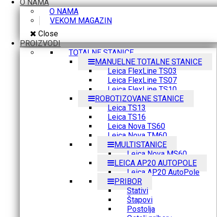
O NAMA
O NAMA
VEKOM MAGAZIN
Close
PROIZVODI
TOTALNE STANICE
MANUELNE TOTALNE STANICE
Leica FlexLine TS03
Leica FlexLine TS07
Leica FlexLine TS10
ROBOTIZOVANE STANICE
Leica TS13
Leica TS16
Leica Nova TS60
Leica Nova TM60
MULTISTANICE
Leica Nova MS60
LEICA AP20 AUTOPOLE
Leica AP20 AutoPole
PRIBOR
Stativi
Štapovi
Postolja