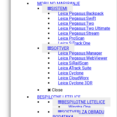
MOBILNO MAPIRANJE
SISTEMI
Leica Pegasus:Backpack
Leica Pegasus:Swift
Leica Pegasus:Two
Leica Pegasus:Two Ultimate
Leica Pegasus:Stream
Leica ProScan
Leica SiTrack:One
SOFTVER
Leica Pegasus:Manager
Leica Pegasus:WebViewer
Leica SiRailScan
Leica ATrack Suite
Leica Cyclone
Leica CloudWorx
Leica Cyclone 3DR
Close
BESPILOTNE LETELICE
BESPILOTNE LETELICE
Wingtra One
SOFTVERI ZA OBRADU
PODATAKA