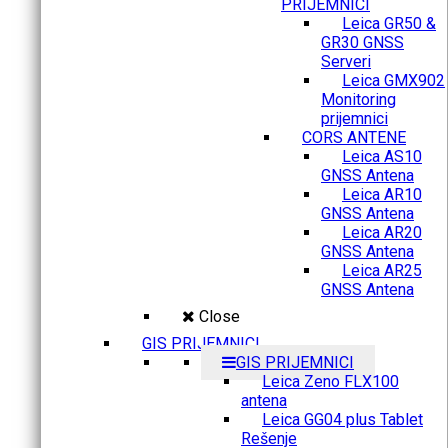
PRIJEMNICI
Leica GR50 &
GR30 GNSS
Serveri
Leica GMX902
Monitoring
prijemnici
CORS ANTENE
Leica AS10
GNSS Antena
Leica AR10
GNSS Antena
Leica AR20
GNSS Antena
Leica AR25
GNSS Antena
Close
GIS PRIJEMNICI
GIS PRIJEMNICI
Leica Zeno FLX100
antena
Leica GG04 plus Tablet
Rešenje