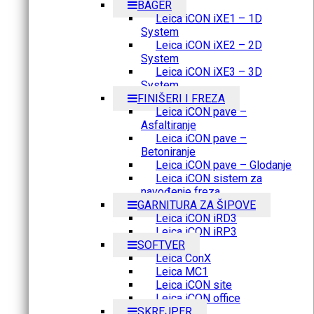
BAGER
Leica iCON iXE1 – 1D
System
Leica iCON iXE2 – 2D
System
Leica iCON iXE3 – 3D
System
FINIŠERI I FREZA
Leica iCON pave –
Asfaltiranje
Leica iCON pave –
Betoniranje
Leica iCON pave – Glodanje
Leica iCON sistem za
navođenje freza
GARNITURA ZA ŠIPOVE
Leica iCON iRD3
Leica iCON iRP3
SOFTVER
Leica ConX
Leica MC1
Leica iCON site
Leica iCON office
SKREJPER