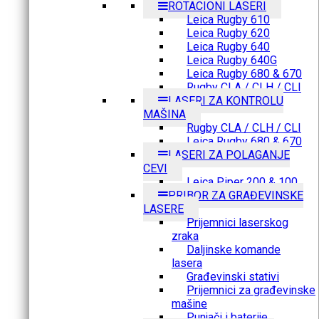
ROTACIONI LASERI
Leica Rugby 610
Leica Rugby 620
Leica Rugby 640
Leica Rugby 640G
Leica Rugby 680 & 670
Rugby CLA / CLH / CLI
LASERI ZA KONTROLU
MAŠINA
Rugby CLA / CLH / CLI
Leica Rugby 680 & 670
LASERI ZA POLAGANJE
CEVI
Leica Piper 200 & 100
PRIBOR ZA GRAĐEVINSKE
LASERE
Prijemnici laserskog
zraka
Daljinske komande
lasera
Građevinski stativi
Prijemnici za građevinske
mašine
Punjači i baterije