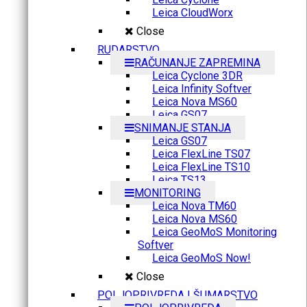
Leica CloudWorx
Close
RUDARSTVO
RAČUNANJE ZAPREMINA
Leica Cyclone 3DR
Leica Infinity Softver
Leica Nova MS60
Leica GS07
SNIMANJE STANJA
Leica GS07
Leica FlexLine TS07
Leica FlexLine TS10
Leica TS13
MONITORING
Leica Nova TM60
Leica Nova MS60
Leica GeoMoS Monitoring
Softver
Leica GeoMoS Now!
Close
POLJOPRIVREDA I ŠUMARSTVO