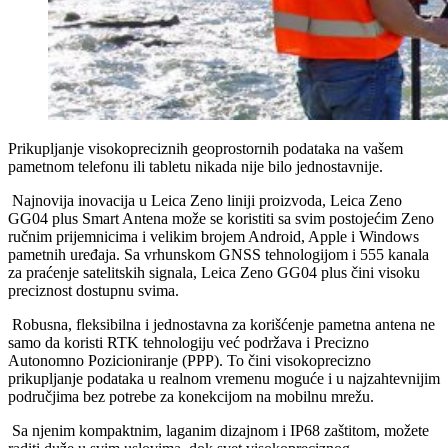
Prikupljanje
visokopreciznih
geoprostornih
podataka
na
vašem
pametnom
telefonu
ili
tabletu
nikada
nije
bilo
jednostavnije
.
Najnovija
inovacija
u Leica Zeno
liniji
proizvoda
, Leica Zeno
GG04
plus
Smart
Antena
može
se
koristiti
sa
svim
postojećim
Zeno
ručnim
prijemnicima
i
velikim
brojem
Android
, Apple
i
Windows
pametnih
uređaja
.
Sa
vrhunskom
GNSS
tehnologijom
i
555
kanala
za
praćenje
satelitskih
signala
, Leica Zeno GG04
plus
čini
visoku
preciznost
dostupnu
svima
.
Robusna
,
fleksibilna
i
jednostavna
za
korišćenje
pametna
antena
ne
samo
da
koristi
RTK
tehnologiju
već
podržava
i
Precizno
Autonomno
Pozicioniranje
(PPP). To
čini
visokoprecizno
prikupljanje
podataka
u
realnom
vremenu
moguće
i
u
najzahtevnijim
područjima
bez
potrebe
za
konekcijom
na
mobilnu
mrežu
.
Sa
njenim
kompaktnim
,
laganim
dizajnom
i
IP68
zaštitom
,
možete