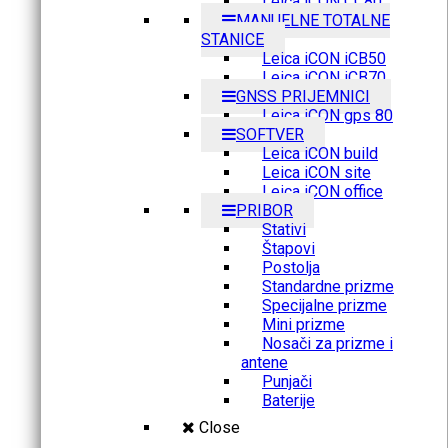
Leica iCON CC80
MANUELNE TOTALNE
STANICE
Leica iCON iCB50
Leica iCON iCB70
GNSS PRIJEMNICI
Leica iCON gps 80
SOFTVER
Leica iCON build
Leica iCON site
Leica iCON office
PRIBOR
Stativi
Štapovi
Postolja
Standardne prizme
Specijalne prizme
Mini prizme
Nosači za prizme i
antene
Punjači
Baterije
Close