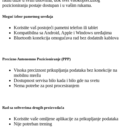
raditi
duže
u
svim
uslovima
,
dok
svet
visokopreciznog
pozicioniranja
postaje
dostupan
i
u
vašim
rukama
.
Moguć
izbor
pametnog
uređaja
Koristite
vaš
postojeći
pametni
telefon
ili
tablet
Kompatibilna
sa
Android
, Apple
i
Windows
uređajima
Bluetooth
konekcija
omogućava
rad
bez
dodatnih
kablova
Precizno
Autonomno
Pozicioniranje
(PPP)
Visoka
preciznost
prikupljanja
po
dataka
bez
konekcije
na
mobilnu
mrežu
Dostupnost
servisa
bilo
kada
i
bilo
gde
na
svetu
Nema
potrebe
za
post
procesiranjem
Rad
sa
softverima
drugih
proizvođača
Koristite
vaše
omiljene
aplikacije
za
prikupljanje
podataka
Nije
potreban
trening