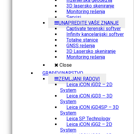
Inženjerska geodezija
3D lasersko skeniranje
Monitoring rešenja
Servisi
UNAPREDITE VAŠE ZNANJE
Captivate terenski softver
Infinity kancelarijski softver
Totalne stanice
GNSS rešenja
3D Lasersko skeniranje
Monitoring rešenja
Close
GRAĐEVINARSTVO
ZEMLJANI RADOVI
Leica iCON iGD2 – 2D
System
Leica iCON iGD3 – 3D
System
Leica iCON iGD4SP – 3D
System
Leica SP Technology
Leica iCON iGG2 – 2D
System