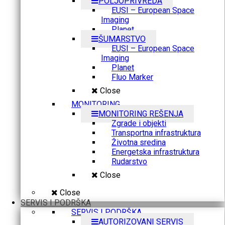
POLJOPRIVREDA
EUSI – European Space
Imaging
Planet
ŠUMARSTVO
EUSI – European Space
Imaging
Planet
Fluo Marker
Close
MONITORING
MONITORING REŠENJA
Zgrade i objekti
Transportna infrastruktura
Životna sredina
Energetska infrastruktura
Rudarstvo
Close
Close
SERVIS I PODRŠKA
SERVIS I PODRŠKA
AUTORIZOVANI SERVIS