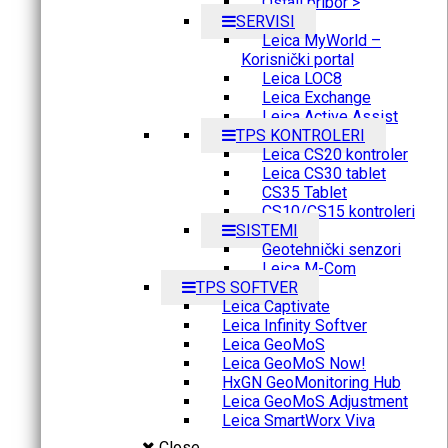
Ostali pribor >
SERVISI
Leica MyWorld –
Korisnički portal
Leica LOC8
Leica Exchange
Leica Active Assist
TPS KONTROLERI
Leica CS20 kontroler
Leica CS30 tablet
CS35 Tablet
CS10/CS15 kontroleri
SISTEMI
Geotehnički senzori
Leica M-Com
TPS SOFTVER
Leica Captivate
Leica Infinity Softver
Leica GeoMoS
Leica GeoMoS Now!
HxGN GeoMonitoring Hub
Leica GeoMoS Adjustment
Leica SmartWorx Viva
Close