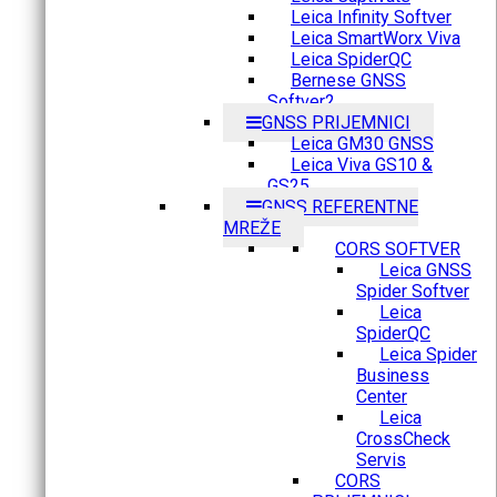
Leica Infinity Softver
Leica SmartWorx Viva
Leica SpiderQC
Bernese GNSS
Softver2
GNSS PRIJEMNICI
Leica GM30 GNSS
Leica Viva GS10 &
GS25
GNSS REFERENTNE
MREŽE
CORS SOFTVER
Leica GNSS
Spider Softver
Leica
SpiderQC
Leica Spider
Business
Center
Leica
CrossCheck
Servis
CORS