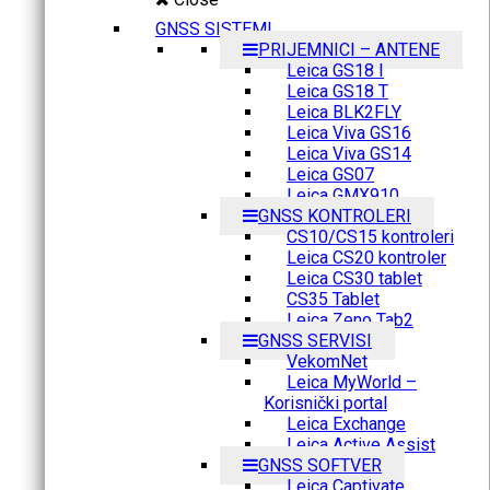
GNSS SISTEMI
PRIJEMNICI – ANTENE
Leica GS18 I
Leica GS18 T
Leica BLK2FLY
Leica Viva GS16
Leica Viva GS14
Leica GS07
Leica GMX910
GNSS KONTROLERI
CS10/CS15 kontroleri
Leica CS20 kontroler
Leica CS30 tablet
CS35 Tablet
Leica Zeno Tab2
GNSS SERVISI
VekomNet
Leica MyWorld –
Korisnički portal
Leica Exchange
Leica Active Assist
GNSS SOFTVER
Leica Captivate