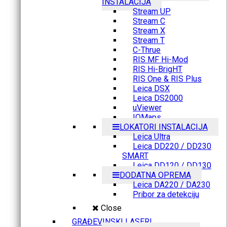
INSTALACIJA
Stream UP
Stream C
Stream X
Stream T
C-Thrue
RIS MF Hi-Mod
RIS Hi-BrigHT
RIS One & RIS Plus
Leica DSX
Leica DS2000
uViewer
IQMaps
LOKATORI INSTALACIJA
Leica Ultra
Leica DD220 / DD230
SMART
Leica DD120 / DD130
DODATNA OPREMA
Leica DA220 / DA230
Pribor za detekciju
Close
GRAĐEVINSKI LASERI