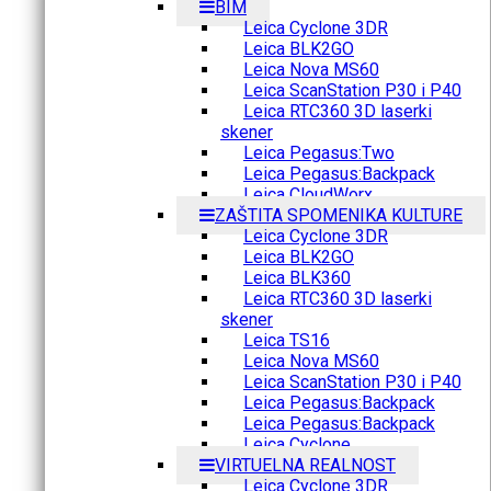
BIM
Leica Cyclone 3DR
Leica BLK2GO
Leica Nova MS60
Leica ScanStation P30 i P40
Leica RTC360 3D laserki
skener
Leica Pegasus:Two
Leica Pegasus:Backpack
Leica CloudWorx
ZAŠTITA SPOMENIKA KULTURE
Leica Cyclone 3DR
Leica BLK2GO
Leica BLK360
Leica RTC360 3D laserki
skener
Leica TS16
Leica Nova MS60
Leica ScanStation P30 i P40
Leica Pegasus:Backpack
Leica Pegasus:Backpack
Leica Cyclone
VIRTUELNA REALNOST
Leica Cyclone 3DR