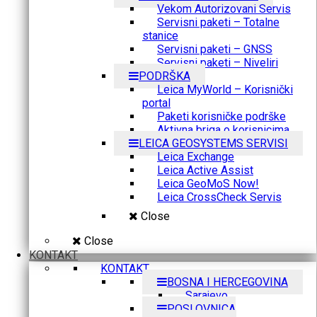
Vekom Autorizovani Servis
Servisni paketi – Totalne
stanice
Servisni paketi – GNSS
Servisni paketi – Niveliri
PODRŠKA
Leica MyWorld – Korisnički
portal
Paketi korisničke podrške
Aktivna briga o korisnicima
LEICA GEOSYSTEMS SERVISI
Leica Exchange
Leica Active Assist
Leica GeoMoS Now!
Leica CrossCheck Servis
Close
Close
KONTAKT
KONTAKT
BOSNA I HERCEGOVINA
Sarajevo
POSLOVNICA