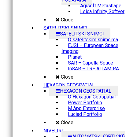
Agisoft Metashape
Leica Infinity Softver
Close
SATELITSKI SNIMCI
SATELITSKI SNIMCI
O satelitskim snimcima
EUSI – European Space
Imaging
Planet
SAR – Capella Space
InSAR – TRE ALTAMIRA
Close
HEXAGON GEOSPATIAL
HEXAGON GEOSPATIAL
O Hexagon Geospatial
Power Portfolio
M.App Enterprise
Luciad Portfolio
Close
NIVELIRI
AUTOMATSKI (OPTIČKI)