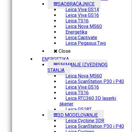
SAOBRAĆAJNICE
Leica Viva GS14
Leica Viva GS16
Leica TS16
Leica Nova MS60
Energetika
Leica Captivate
Leica Pegasus:Two
Close
ENERGETIKA
SNIMANJE IZVEDENOG
STANJA
Leica Nova MS60
Leica ScanStation P30 i P40
Leica Viva GS16
Leica TS16
Leica RTC360 3D laserki
skener
Leica GS18T
3D MODELOVANJE
Leica Cyclone 3DR
Leica ScanStation P30 i P40
Leica Cyclone