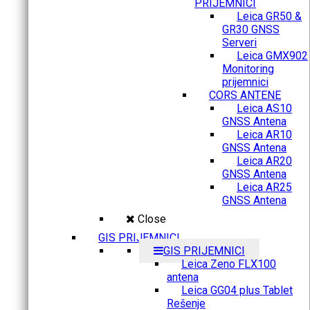
PRIJEMNICI
Leica GR50 &
GR30 GNSS
Serveri
Leica GMX902
Monitoring
prijemnici
CORS ANTENE
Leica AS10
GNSS Antena
Leica AR10
GNSS Antena
Leica AR20
GNSS Antena
Leica AR25
GNSS Antena
Close
GIS PRIJEMNICI
GIS PRIJEMNICI
Leica Zeno FLX100
antena
Leica GG04 plus Tablet
Rešenje