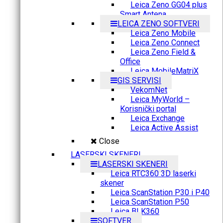
Leica Zeno GG04 plus
Smart Antena
LEICA ZENO SOFTVERI
Leica Zeno Mobile
Leica Zeno Connect
Leica Zeno Field &
Office
Leica MobileMatriX
GIS SERVISI
VekomNet
Leica MyWorld –
Korisnički portal
Leica Exchange
Leica Active Assist
Close
LASERSKI SKENERI
LASERSKI SKENERI
Leica RTC360 3D laserki
skener
Leica ScanStation P30 i P40
Leica ScanStation P50
Leica BLK360
SOFTVER