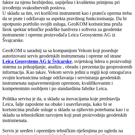
faktor za njenu bezbijednu, uspiješnu i kvalitetnu primjenu pri
izvođenju svakodnevnih poslova.
U skladu sa tim, svi korišćeni instrumenti kao i prateća oprema treba
da se prate i održavaju sa aspekta pravilnog funkcionisanja. Da bi
upotpunio portfolio svojih usluga, GeoKOM korisnicima pruža
širok spektar tehničke podrške hardvera i softvera za geodetske
instrumente i opremu proizvođača Leica Geosystems AG iz
Švajcarske.
GeoKOM u saradnij sa sa kompanijom Vekom koji poseduje
autorizovani servis geodetskih instrumenata i opreme od strane
Leica Geosystems AG iz Švicarske
, svijetskog lidera u proizvodnji
sistema za prikupljanje, analizu , obradu i prezentaciju geoprostornih
informacija. Kao takav, Vekom servis jedini u regiji koji omogućava
svojim korisnicima usluge održavanja i servisiranja geodetskih
instrumenata najsavremenijom opremom, kvalifikovanim i
kompetentnim osobljem i po standardima fabrike Leica.
Politika servisa je da, u skladu sa inovacijama koje predstavlja
Leica, šalje zaposlene na obuke i usavršavanja, kako bi se
korisnicima pružale usluge u skladu sa njihovim potrebama kao i u
skladu sa tehnološkim razvojem koji prati proizvodnju geodetskih
instrumenata.
Servis je uređen i opremljen tehničkim riješenjima po ugledu na