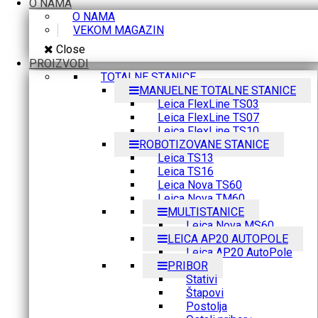
O NAMA
O NAMA
VEKOM MAGAZIN
Close
PROIZVODI
TOTALNE STANICE
MANUELNE TOTALNE STANICE
Leica FlexLine TS03
Leica FlexLine TS07
Leica FlexLine TS10
ROBOTIZOVANE STANICE
Leica TS13
Leica TS16
Leica Nova TS60
Leica Nova TM60
MULTISTANICE
Leica Nova MS60
LEICA AP20 AUTOPOLE
Leica AP20 AutoPole
PRIBOR
Stativi
Štapovi
Postolja