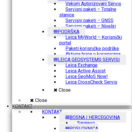
Vekom Autorizovani Servis
Servisni paketi – Totalne
stanice
Servisni paketi – GNSS
Servisni paketi – Niveliri
PODRŠKA
Leica MyWorld – Korisnički
portal
Paketi korisničke podrške
Aktivna briga o korisnicima
LEICA GEOSYSTEMS SERVISI
Leica Exchange
Leica Active Assist
Leica GeoMoS Now!
Leica CrossCheck Servis
Close
Close
KONTAKT
KONTAKT
BOSNA I HERCEGOVINA
Sarajevo
POSLOVNICA