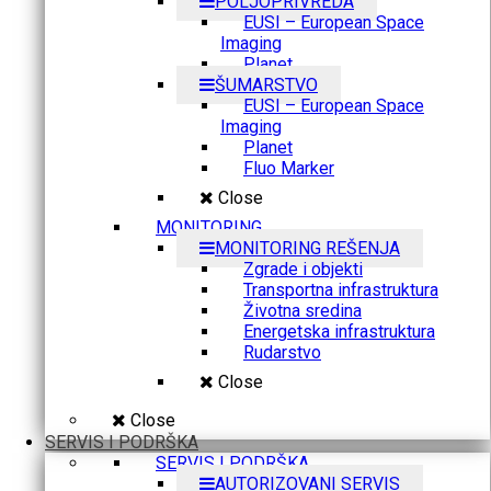
POLJOPRIVREDA
EUSI – European Space
Imaging
Planet
ŠUMARSTVO
EUSI – European Space
Imaging
Planet
Fluo Marker
Close
MONITORING
MONITORING REŠENJA
Zgrade i objekti
Transportna infrastruktura
Životna sredina
Energetska infrastruktura
Rudarstvo
Close
Close
SERVIS I PODRŠKA
SERVIS I PODRŠKA
AUTORIZOVANI SERVIS