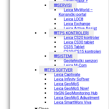
Ostali pribor >
SERVISI
Leica MyWorld –
Korisnički portal
Leica LOC8
Leica Exchange
Leica Active Assist
TPS KONTROLERI
Leica CS20 kontroler
Leica CS30 tablet
CS35 Tablet
CS10/CS15 kontroleri
SISTEMI
Geotehnički senzori
Leica M-Com
TPS SOFTVER
Leica Captivate
Leica Infinity Softver
Leica GeoMoS
Leica GeoMoS Now!
HxGN GeoMonitoring Hub
Leica GeoMoS Adjustment
Leica SmartWorx Viva
Close