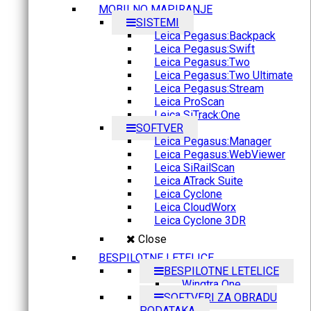
MOBILNO MAPIRANJE
SISTEMI
Leica Pegasus:Backpack
Leica Pegasus:Swift
Leica Pegasus:Two
Leica Pegasus:Two Ultimate
Leica Pegasus:Stream
Leica ProScan
Leica SiTrack:One
SOFTVER
Leica Pegasus:Manager
Leica Pegasus:WebViewer
Leica SiRailScan
Leica ATrack Suite
Leica Cyclone
Leica CloudWorx
Leica Cyclone 3DR
Close
BESPILOTNE LETELICE
BESPILOTNE LETELICE
Wingtra One
SOFTVERI ZA OBRADU
PODATAKA