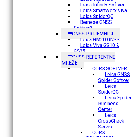
Leica Infinity Softver
Leica SmartWorx Viva
Leica SpiderQC
Bernese GNSS
Softver2
GNSS PRIJEMNICI
Leica GM30 GNSS
Leica Viva GS10 &
GS25
GNSS REFERENTNE
MREŽE
CORS SOFTVER
Leica GNSS
Spider Softver
Leica
SpiderQC
Leica Spider
Business
Center
Leica
CrossCheck
Servis
CORS