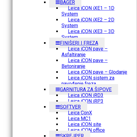
BAGER
Leica iCON iXE1 – 1D
System
Leica iCON iXE2 – 2D
System
Leica iCON iXE3 – 3D
System
FINIŠERI I FREZA
Leica iCON pave –
Asfaltiranje
Leica iCON pave –
Betoniranje
Leica iCON pave – Glodanje
Leica iCON sistem za
navođenje freza
GARNITURA ZA ŠIPOVE
Leica iCON iRD3
Leica iCON iRP3
SOFTVER
Leica ConX
Leica MC1
Leica iCON site
Leica iCON office
SKREJPER