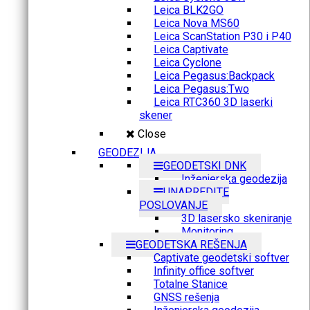
Leica BLK2GO
Leica Nova MS60
Leica ScanStation P30 i P40
Leica Captivate
Leica Cyclone
Leica Pegasus:Backpack
Leica Pegasus:Two
Leica RTC360 3D laserki
skener
Close
GEODEZIJA
GEODETSKI DNK
Inženjerska geodezija
UNAPREDITE
POSLOVANJE
3D lasersko skeniranje
Monitoring
GEODETSKA REŠENJA
Captivate geodetski softver
Infinity office softver
Totalne Stanice
GNSS rešenja