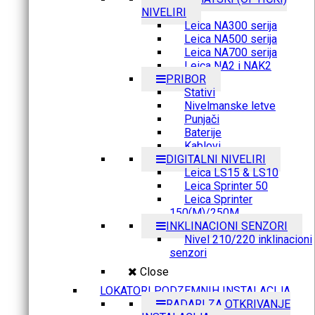
NIVELIRI
Leica NA300 serija
Leica NA500 serija
Leica NA700 serija
Leica NA2 i NAK2
PRIBOR
Stativi
Nivelmanske letve
Punjači
Baterije
Kablovi
DIGITALNI NIVELIRI
Leica LS15 & LS10
Leica Sprinter 50
Leica Sprinter
150(M)/250M
INKLINACIONI SENZORI
Nivel 210/220 inklinacioni
senzori
Close
LOKATORI PODZEMNIH INSTALACIJA
RADARI ZA OTKRIVANJE