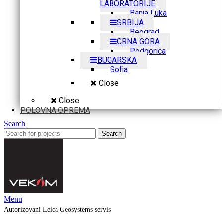
LABORATORIJE
Banja Luka
SRBIJA
Beograd
CRNA GORA
Podgorica
BUGARSKA
Sofia
Close
Close
POLOVNA OPREMA
Search
Search
Menu
Autorizovani Leica Geosystems servis