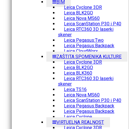
BIM
Leica Cyclone 3DR
Leica BLK2GO
Leica Nova MS60
Leica ScanStation P30 i P40
Leica RTC360 3D laserki
skener
Leica Pegasus:Two
Leica Pegasus:Backpack
Leica CloudWorx
ZAŠTITA SPOMENIKA KULTURE
Leica Cyclone 3DR
Leica BLK2GO
Leica BLK360
Leica RTC360 3D laserki
skener
Leica TS16
Leica Nova MS60
Leica ScanStation P30 i P40
Leica Pegasus:Backpack
Leica Pegasus:Backpack
Leica Cyclone
VIRTUELNA REALNOST
Leica Cyclone 3DR