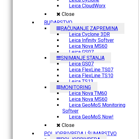
Leica CloudWorx
Close
RUDARSTVO
RAČUNANJE ZAPREMINA
Leica Cyclone 3DR
Leica Infinity Softver
Leica Nova MS60
Leica GS07
SNIMANJE STANJA
Leica GS07
Leica FlexLine TS07
Leica FlexLine TS10
Leica TS13
MONITORING
Leica Nova TM60
Leica Nova MS60
Leica GeoMoS Monitoring
Softver
Leica GeoMoS Now!
Close
POLJOPRIVREDA I ŠUMARSTVO