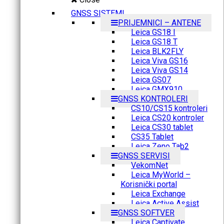
GNSS SISTEMI
PRIJEMNICI – ANTENE
Leica GS18 I
Leica GS18 T
Leica BLK2FLY
Leica Viva GS16
Leica Viva GS14
Leica GS07
Leica GMX910
GNSS KONTROLERI
CS10/CS15 kontroleri
Leica CS20 kontroler
Leica CS30 tablet
CS35 Tablet
Leica Zeno Tab2
GNSS SERVISI
VekomNet
Leica MyWorld –
Korisnički portal
Leica Exchange
Leica Active Assist
GNSS SOFTVER
Leica Captivate