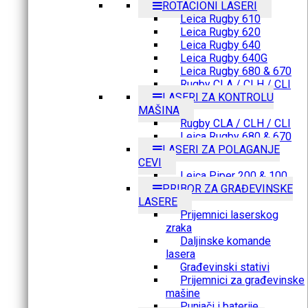
ROTACIONI LASERI
Leica Rugby 610
Leica Rugby 620
Leica Rugby 640
Leica Rugby 640G
Leica Rugby 680 & 670
Rugby CLA / CLH / CLI
LASERI ZA KONTROLU
MAŠINA
Rugby CLA / CLH / CLI
Leica Rugby 680 & 670
LASERI ZA POLAGANJE
CEVI
Leica Piper 200 & 100
PRIBOR ZA GRAĐEVINSKE
LASERE
Prijemnici laserskog
zraka
Daljinske komande
lasera
Građevinski stativi
Prijemnici za građevinske
mašine
Punjači i baterije