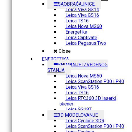
SAOBRAĆAJNICE
Leica Viva GS14
Leica Viva GS16
Leica TS16
Leica Nova MS60
Energetika
Leica Captivate
Leica Pegasus:Two
Close
ENERGETIKA
SNIMANJE IZVEDENOG
STANJA
Leica Nova MS60
Leica ScanStation P30 i P40
Leica Viva GS16
Leica TS16
Leica RTC360 3D laserki
skener
Leica GS18T
3D MODELOVANJE
Leica Cyclone 3DR
Leica ScanStation P30 i P40
Leica Cyclone