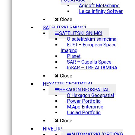
Agisoft Metashape
Leica Infinity Softver
Close
SATELITSKI SNIMCI
SATELITSKI SNIMCI
O satelitskim snimcima
EUSI – European Space
Imaging
Planet
SAR – Capella Space
InSAR – TRE ALTAMIRA
Close
HEXAGON GEOSPATIAL
HEXAGON GEOSPATIAL
O Hexagon Geospatial
Power Portfolio
M.App Enterprise
Luciad Portfolio
Close
NIVELIRI
AUTOMATSKI (OPTIČKI)