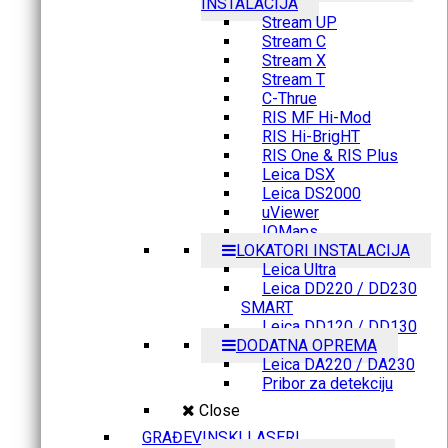
INSTALACIJA
Stream UP
Stream C
Stream X
Stream T
C-Thrue
RIS MF Hi-Mod
RIS Hi-BrigHT
RIS One & RIS Plus
Leica DSX
Leica DS2000
uViewer
IQMaps
LOKATORI INSTALACIJA
Leica Ultra
Leica DD220 / DD230
SMART
Leica DD120 / DD130
DODATNA OPREMA
Leica DA220 / DA230
Pribor za detekciju
Close
GRAĐEVINSKI LASERI