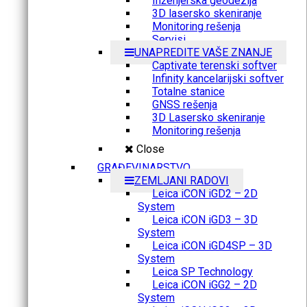
Inženjerska geodezija
3D lasersko skeniranje
Monitoring rešenja
Servisi
UNAPREDITE VAŠE ZNANJE
Captivate terenski softver
Infinity kancelarijski softver
Totalne stanice
GNSS rešenja
3D Lasersko skeniranje
Monitoring rešenja
Close
GRAĐEVINARSTVO
ZEMLJANI RADOVI
Leica iCON iGD2 – 2D
System
Leica iCON iGD3 – 3D
System
Leica iCON iGD4SP – 3D
System
Leica SP Technology
Leica iCON iGG2 – 2D
System