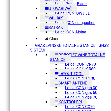
Leica PowerBlade
UTOVARIVAČ
Leica iCON iGW3 3D
VALJAK
Leica iCON compaction
RATRAK
Leica iCON Alpine
Close
GRAĐEVINSKE TOTALNE STANICE I GNSS
SISTEMI
ROBOTIZOVANE TOTALNE
STANICE
Leica ICON iCR70
Leica iCON iCR80
LAYOUT TOOL
Leica iCON iCT30
SMART ANTENE
Leica iCON gps 30
Leica iCON gps 60
Leica iCON gps 70
KONTROLERI
Leica iCON CC70