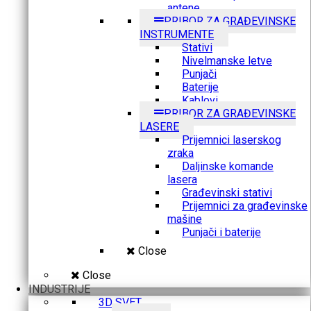
antene
PRIBOR ZA GRAĐEVINSKE
INSTRUMENTE
Stativi
Nivelmanske letve
Punjači
Baterije
Kablovi
PRIBOR ZA GRAĐEVINSKE
LASERE
Prijemnici laserskog
zraka
Daljinske komande
lasera
Građevinski stativi
Prijemnici za građevinske
mašine
Punjači i baterije
Close
Close
INDUSTRIJE
3D SVET