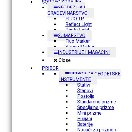
SOPPEC SPREJEVI
GEODEZIJA I
GRAĐEVINARSTVO
FLUO TP
Reflect Light
Photo Light
ŠUMARSTVO
Fluo Marker
Strong Marker
INDUSTRIJE I MAGACINI
Close
PRIBOR
PRIBOR ZA GEODETSKE
INSTRUMENTE
Stativi
Štapovi
Postolja
Standardne prizme
Specijalne prizme
Mini prizme
Punjači
Baterije
Nosači za prizme i