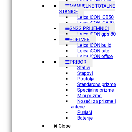
Leica iCON CC80
MANUELNE TOTALNE
STANICE
Leica iCON iCB50
Leica iCON iCB70
GNSS PRIJEMNICI
Leica iCON gps 80
SOFTVER
Leica iCON build
Leica iCON site
Leica iCON office
PRIBOR
Stativi
Štapovi
Postolja
Standardne prizme
Specijalne prizme
Mini prizme
Nosači za prizme i
antene
Punjači
Baterije
Close