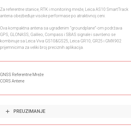
Za referentne stanice, RTK i monitoring mreže, Leica AS10 SmartTrack
antena obezbeđuje visoke performase po atraktivnoj ceni.
Ova kompaktna antena sa ugrađenim “groundplane”-om podržava
GPS, GLONASS, Galileo, Compass i SBAS signale i savršeno se
kombinuje sa Leica Viva GS10&GS25, Leica GR10, GR25 i GMX902
prijemnicima za veliki broj preciznih aplikacija.
GNSS Referentne Mreže
CORS Antene
PREUZIMANJE