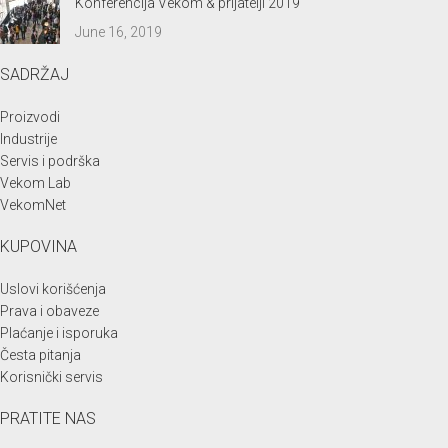
Konferencija Vekom & prijatelji 2019
June 16, 2019
SADRŽAJ
Proizvodi
Industrije
Servis i podrška
Vekom Lab
VekomNet
KUPOVINA
Uslovi korišćenja
Prava i obaveze
Plaćanje i isporuka
Česta pitanja
Korisnički servis
PRATITE NAS