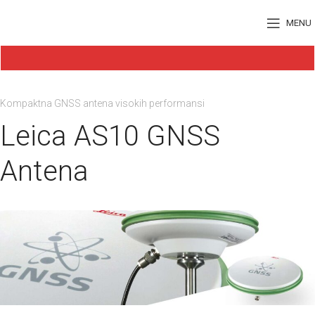
MENU
Kompaktna GNSS antena visokih performansi
Leica AS10 GNSS
Antena