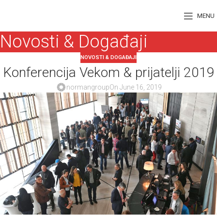
MENU
Novosti & Događaji
NOVOSTI & DOGAĐAJI
Konferencija Vekom & prijatelji 2019
normangroup
On June 16, 2019