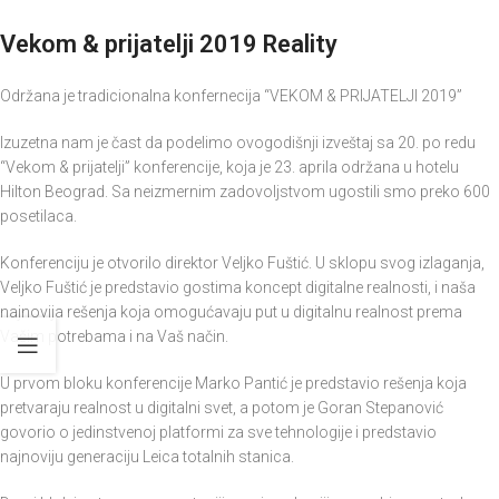
Vekom & prijatelji 2019 Reality
Održana je tradicionalna konfernecija “VEKOM & PRIJATELJI 2019”
Izuzetna nam je čast da podelimo ovogodišnji izveštaj sa 20. po redu
“Vekom & prijatelji” konferencije, koja je 23. aprila održana u hotelu
Hilton Beograd. Sa neizmernim zadovoljstvom ugostili smo preko 600
posetilaca.
Konferenciju je otvorilo direktor Veljko Fuštić. U sklopu svog izlaganja,
Veljko Fuštić je predstavio gostima koncept digitalne realnosti, i naša
najnovija rešenja koja omogućavaju put u digitalnu realnost prema
Vašim potrebama i na Vaš način.
U prvom bloku konferencije Marko Pantić je predstavio rešenja koja
pretvaraju realnost u digitalni svet, a potom je Goran Stepanović
govorio o jedinstvenoj platformi za sve tehnologije i predstavio
najnoviju generaciju Leica totalnih stanica.