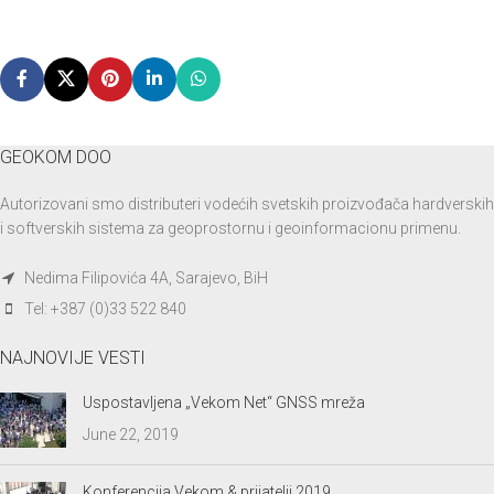
GEOKOM DOO
Autorizovani smo distributeri vodećih svetskih proizvođača hardverskih
i softverskih sistema za geoprostornu i geoinformacionu primenu.
Nedima Filipovića 4A, Sarajevo, BiH
Tel: +387 (0)33 522 840
NAJNOVIJE VESTI
Uspostavljena „Vekom Net“ GNSS mreža
June 22, 2019
Konferencija Vekom & prijatelji 2019