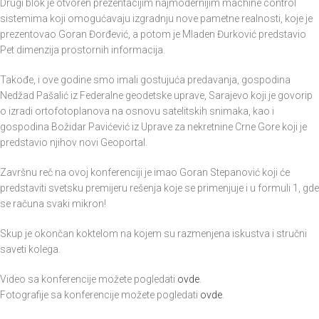
Drugi blok je otvoren prezentacijim najmodernijim machine control
sistemima koji omogućavaju izgradnju nove pametne realnosti, koje je
prezentovao Goran Đorđević, a potom je Mladen Đurković predstavio
Pet dimenzija prostornih informacija.
Takođe, i ove godine smo imali gostujuća predavanja, gospodina
Nedžad Pašalić iz Federalne geodetske uprave, Sarajevo koji je govorip
o izradi ortofotoplanova na osnovu satelitskih snimaka, kao i
gospodina Božidar Pavićević iz Uprave za nekretnine Crne Gore koji je
predstavio njihov novi Geoportal.
Završnu reč na ovoj konferenciji je imao Goran Stepanović koji će
predstaviti svetsku premijeru rešenja koje se primenjuje i u formuli 1, gde
se računa svaki mikron!
Skup je okončan koktelom na kojem su razmenjena iskustva i stručni
saveti kolega.
Video sa konferencije možete pogledati
ovde
.
Fotografije sa konferencije možete pogledati
ovde
.