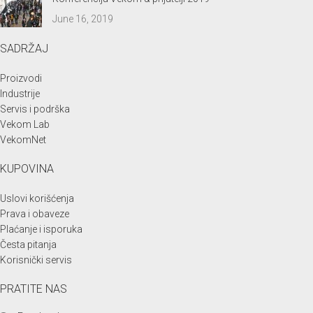
June 16, 2019
SADRŽAJ
Proizvodi
Industrije
Servis i podrška
Vekom Lab
VekomNet
KUPOVINA
Uslovi korišćenja
Prava i obaveze
Plaćanje i isporuka
Česta pitanja
Korisnički servis
PRATITE NAS