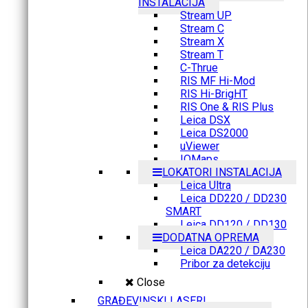
INSTALACIJA
Stream UP
Stream C
Stream X
Stream T
C-Thrue
RIS MF Hi-Mod
RIS Hi-BrigHT
RIS One & RIS Plus
Leica DSX
Leica DS2000
uViewer
IQMaps
LOKATORI INSTALACIJA
Leica Ultra
Leica DD220 / DD230
SMART
Leica DD120 / DD130
DODATNA OPREMA
Leica DA220 / DA230
Pribor za detekciju
Close
GRAĐEVINSKI LASERI