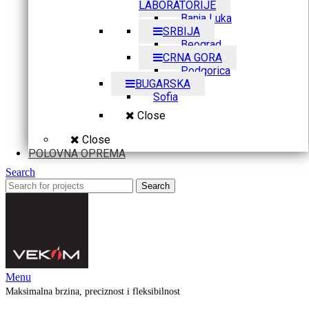
LABORATORIJE
Banja Luka
SRBIJA
Beograd
CRNA GORA
Podgorica
BUGARSKA
Sofia
Close
Close
POLOVNA OPREMA
Search
Search
Menu
Maksimalna brzina, preciznost i fleksibilnost