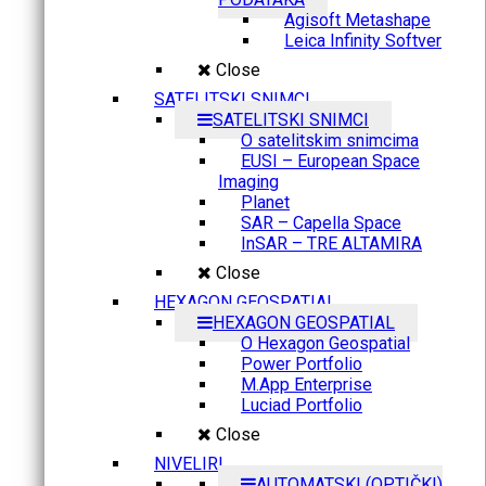
Agisoft Metashape
Leica Infinity Softver
Close
SATELITSKI SNIMCI
SATELITSKI SNIMCI
O satelitskim snimcima
EUSI – European Space
Imaging
Planet
SAR – Capella Space
InSAR – TRE ALTAMIRA
Close
HEXAGON GEOSPATIAL
HEXAGON GEOSPATIAL
O Hexagon Geospatial
Power Portfolio
M.App Enterprise
Luciad Portfolio
Close
NIVELIRI
AUTOMATSKI (OPTIČKI)