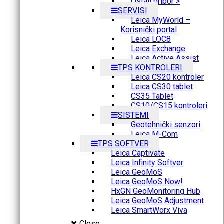
Ostali pribor >
SERVISI
Leica MyWorld –
Korisnički portal
Leica LOC8
Leica Exchange
Leica Active Assist
TPS KONTROLERI
Leica CS20 kontroler
Leica CS30 tablet
CS35 Tablet
CS10/CS15 kontroleri
SISTEMI
Geotehnički senzori
Leica M-Com
TPS SOFTVER
Leica Captivate
Leica Infinity Softver
Leica GeoMoS
Leica GeoMoS Now!
HxGN GeoMonitoring Hub
Leica GeoMoS Adjustment
Leica SmartWorx Viva
Close