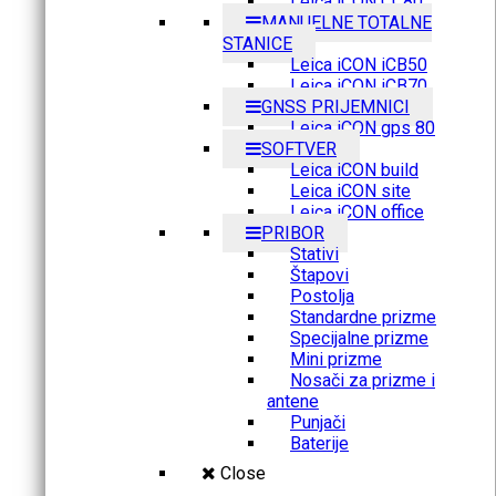
Leica iCON CC80
MANUELNE TOTALNE
STANICE
Leica iCON iCB50
Leica iCON iCB70
GNSS PRIJEMNICI
Leica iCON gps 80
SOFTVER
Leica iCON build
Leica iCON site
Leica iCON office
PRIBOR
Stativi
Štapovi
Postolja
Standardne prizme
Specijalne prizme
Mini prizme
Nosači za prizme i
antene
Punjači
Baterije
Close