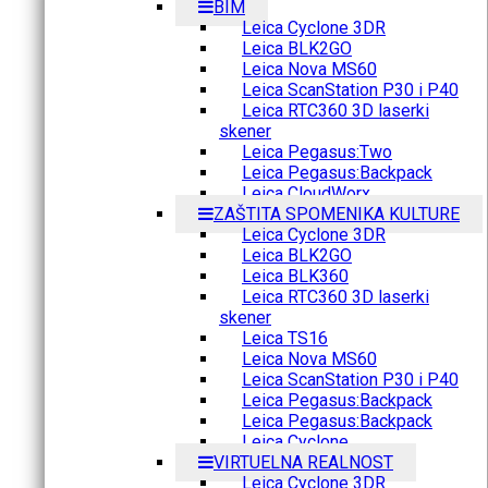
BIM
Leica Cyclone 3DR
Leica BLK2GO
Leica Nova MS60
Leica ScanStation P30 i P40
Leica RTC360 3D laserki
skener
Leica Pegasus:Two
Leica Pegasus:Backpack
Leica CloudWorx
ZAŠTITA SPOMENIKA KULTURE
Leica Cyclone 3DR
Leica BLK2GO
Leica BLK360
Leica RTC360 3D laserki
skener
Leica TS16
Leica Nova MS60
Leica ScanStation P30 i P40
Leica Pegasus:Backpack
Leica Pegasus:Backpack
Leica Cyclone
VIRTUELNA REALNOST
Leica Cyclone 3DR