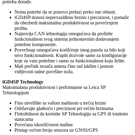
potreba dorade.
Nema potrebe da se ponovo prelazi preko iste oblasti.
iGD4SP donosi neprevaziđenu brzinu i preciznost, i pomaže
da obezbedi maksimalnu produktivnost sa povećenjem
profita.
Najnovija CAN tehnologija omogućava da proširite
funkcionalnost svog sistema jednostavnim dodavanjem
potrebne komponente.
PoverSnap omogućava korišćenje istog panela za bilo koji
nivo funkcionalnosti. Kupiti dozvole samo za konfiguracije
koje su vam potrebne i samo za funkcionalnost koju želite.
Mali prečnik nosača antena čine rad lakšim i jasnom
vidljivosti radne površine noža.
iGD4SP Technology
Maksimalana produktivnost i performanse sa Leica SP
Tehnologijom
Fino nivelišite sa vašom mašinom u trećoj brzini
Održavajte glatkoću i preciznost pri većim brzinama
Fleksibilnost da koristite SP Tehnologiju sa GPS ili totalnim
stanicama
Povećana iskorišćenost mašine
Pristup većem broju senzora uz GNSS/GPS