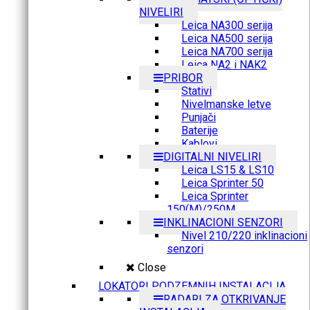
NIVELIRI
Leica NA300 serija
Leica NA500 serija
Leica NA700 serija
Leica NA2 i NAK2
PRIBOR
Stativi
Nivelmanske letve
Punjači
Baterije
Kablovi
DIGITALNI NIVELIRI
Leica LS15 & LS10
Leica Sprinter 50
Leica Sprinter
150(M)/250M
INKLINACIONI SENZORI
Nivel 210/220 inklinacioni
senzori
Close
LOKATORI PODZEMNIH INSTALACIJA
RADARI ZA OTKRIVANJE