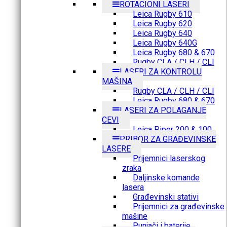
ROTACIONI LASERI
Leica Rugby 610
Leica Rugby 620
Leica Rugby 640
Leica Rugby 640G
Leica Rugby 680 & 670
Rugby CLA / CLH / CLI
LASERI ZA KONTROLU
MAŠINA
Rugby CLA / CLH / CLI
Leica Rugby 680 & 670
LASERI ZA POLAGANJE
CEVI
Leica Piper 200 & 100
PRIBOR ZA GRAĐEVINSKE
LASERE
Prijemnici laserskog
zraka
Daljinske komande
lasera
Građevinski stativi
Prijemnici za građevinske
mašine
Punjači i baterije