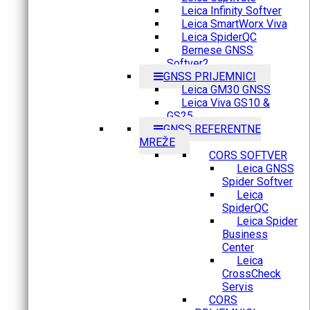
Leica Infinity Softver
Leica SmartWorx Viva
Leica SpiderQC
Bernese GNSS
Softver2
GNSS PRIJEMNICI
Leica GM30 GNSS
Leica Viva GS10 &
GS25
GNSS REFERENTNE
MREŽE
CORS SOFTVER
Leica GNSS
Spider Softver
Leica
SpiderQC
Leica Spider
Business
Center
Leica
CrossCheck
Servis
CORS