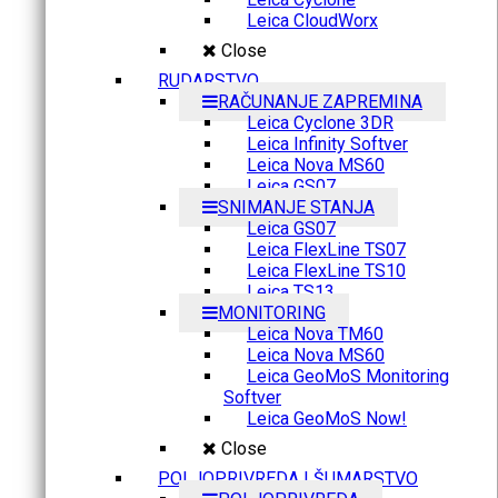
Leica CloudWorx
Close
RUDARSTVO
RAČUNANJE ZAPREMINA
Leica Cyclone 3DR
Leica Infinity Softver
Leica Nova MS60
Leica GS07
SNIMANJE STANJA
Leica GS07
Leica FlexLine TS07
Leica FlexLine TS10
Leica TS13
MONITORING
Leica Nova TM60
Leica Nova MS60
Leica GeoMoS Monitoring
Softver
Leica GeoMoS Now!
Close
POLJOPRIVREDA I ŠUMARSTVO