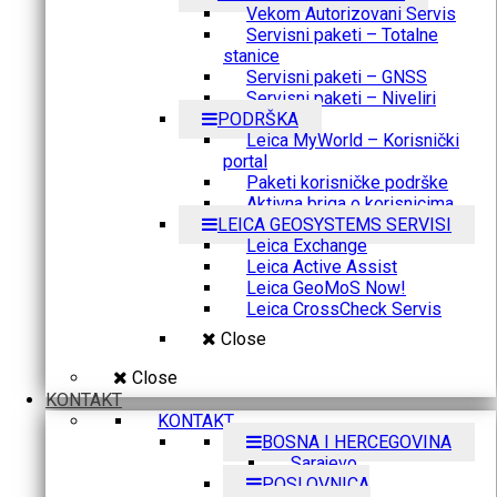
Vekom Autorizovani Servis
Servisni paketi – Totalne
stanice
Servisni paketi – GNSS
Servisni paketi – Niveliri
PODRŠKA
Leica MyWorld – Korisnički
portal
Paketi korisničke podrške
Aktivna briga o korisnicima
LEICA GEOSYSTEMS SERVISI
Leica Exchange
Leica Active Assist
Leica GeoMoS Now!
Leica CrossCheck Servis
Close
Close
KONTAKT
KONTAKT
BOSNA I HERCEGOVINA
Sarajevo
POSLOVNICA