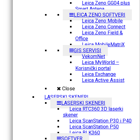
Leica Zeno GG04 plus
Smart Antena
LEICA ZENO SOFTVERI
Leica Zeno Mobile
Leica Zeno Connect
Leica Zeno Field &
Office
Leica MobileMatriX
GIS SERVISI
VekomNet
Leica MyWorld –
Korisnički portal
Leica Exchange
Leica Active Assist
Close
LASERSKI SKENERI
LASERSKI SKENERI
Leica RTC360 3D laserki
skener
Leica ScanStation P30 i P40
Leica ScanStation P50
Leica BLK360
SOFTVER