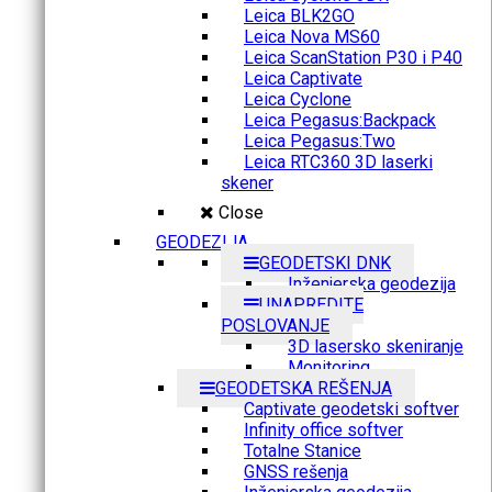
Leica BLK2GO
Leica Nova MS60
Leica ScanStation P30 i P40
Leica Captivate
Leica Cyclone
Leica Pegasus:Backpack
Leica Pegasus:Two
Leica RTC360 3D laserki
skener
Close
GEODEZIJA
GEODETSKI DNK
Inženjerska geodezija
UNAPREDITE
POSLOVANJE
3D lasersko skeniranje
Monitoring
GEODETSKA REŠENJA
Captivate geodetski softver
Infinity office softver
Totalne Stanice
GNSS rešenja