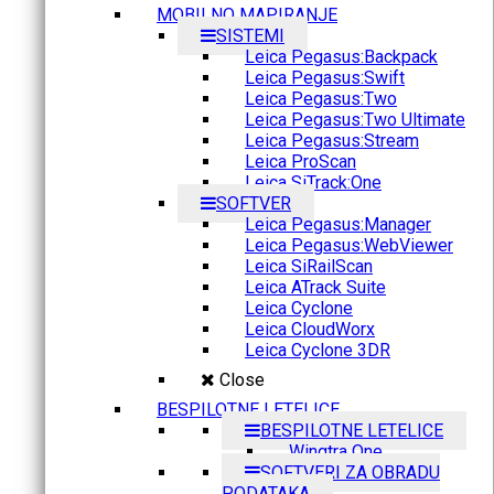
MOBILNO MAPIRANJE
SISTEMI
Leica Pegasus:Backpack
Leica Pegasus:Swift
Leica Pegasus:Two
Leica Pegasus:Two Ultimate
Leica Pegasus:Stream
Leica ProScan
Leica SiTrack:One
SOFTVER
Leica Pegasus:Manager
Leica Pegasus:WebViewer
Leica SiRailScan
Leica ATrack Suite
Leica Cyclone
Leica CloudWorx
Leica Cyclone 3DR
Close
BESPILOTNE LETELICE
BESPILOTNE LETELICE
Wingtra One
SOFTVERI ZA OBRADU
PODATAKA