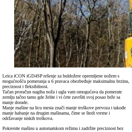
Leica iCON iGD4SP rešenje za buldožere opremljene nožem s
mogućnošću pomeranja u 6 pravaca obezbeđuje maksimalnu brzinu,
preciznost i fleksibilnost.
Tačan proračun nagiba noža i ugla vam omogućava da pomerate
zemlju tačno tamo gde želite i vi ćete završiti svoj posao brže sa
manje dorade.
Manje mašine na licu mesta znači manje troškove prevoza i takođe
manje habanje na drugim mašinama, čime se štedi vreme i
održavanje niskih troškova.
Pokrenite mašinu u automatskom režimu i zadržite preciznost bez