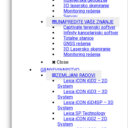
Inženjerska geodezija
3D lasersko skeniranje
Monitoring rešenja
Servisi
UNAPREDITE VAŠE ZNANJE
Captivate terenski softver
Infinity kancelarijski softver
Totalne stanice
GNSS rešenja
3D Lasersko skeniranje
Monitoring rešenja
Close
GRAĐEVINARSTVO
ZEMLJANI RADOVI
Leica iCON iGD2 – 2D
System
Leica iCON iGD3 – 3D
System
Leica iCON iGD4SP – 3D
System
Leica SP Technology
Leica iCON iGG2 – 2D
System