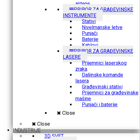
antene
PRIBOR ZA GRAĐEVINSKE
INSTRUMENTE
Stativi
Nivelmanske letve
Punjači
Baterije
Kablovi
PRIBOR ZA GRAĐEVINSKE
LASERE
Prijemnici laserskog
zraka
Daljinske komande
lasera
Građevinski stativi
Prijemnici za građevinske
mašine
Punjači i baterije
Close
Close
INDUSTRIJE
3D SVET