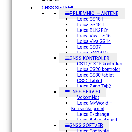
GNSS SISTEMI
PRIJEMNICI – ANTENE
Leica GS18 I
Leica GS18 T
Leica BLK2FLY
Leica Viva GS16
Leica Viva GS14
Leica GS07
Leica GMX910
GNSS KONTROLERI
CS10/CS15 kontroleri
Leica CS20 kontroler
Leica CS30 tablet
CS35 Tablet
Leica Zeno Tab2
GNSS SERVISI
VekomNet
Leica MyWorld –
Korisnički portal
Leica Exchange
Leica Active Assist
GNSS SOFTVER
Leica Captivate