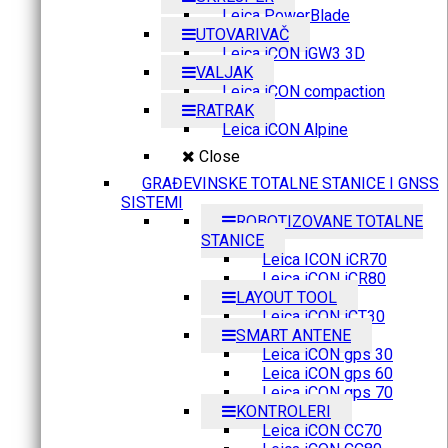
Leica PowerBlade
UTOVARIVAČ
Leica iCON iGW3 3D
VALJAK
Leica iCON compaction
RATRAK
Leica iCON Alpine
Close
GRAĐEVINSKE TOTALNE STANICE I GNSS
SISTEMI
ROBOTIZOVANE TOTALNE
STANICE
Leica ICON iCR70
Leica iCON iCR80
LAYOUT TOOL
Leica iCON iCT30
SMART ANTENE
Leica iCON gps 30
Leica iCON gps 60
Leica iCON gps 70
KONTROLERI
Leica iCON CC70