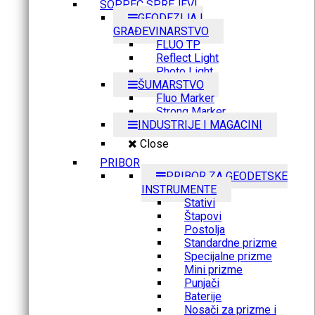
SOPPEC SPREJEVI
GEODEZIJA I
GRAĐEVINARSTVO
FLUO TP
Reflect Light
Photo Light
ŠUMARSTVO
Fluo Marker
Strong Marker
INDUSTRIJE I MAGACINI
Close
PRIBOR
PRIBOR ZA GEODETSKE
INSTRUMENTE
Stativi
Štapovi
Postolja
Standardne prizme
Specijalne prizme
Mini prizme
Punjači
Baterije
Nosači za prizme i