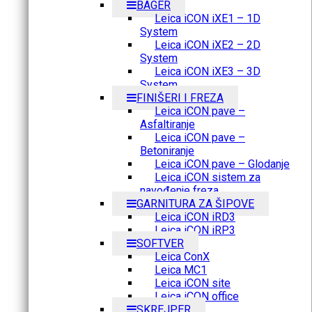
BAGER
Leica iCON iXE1 – 1D
System
Leica iCON iXE2 – 2D
System
Leica iCON iXE3 – 3D
System
FINIŠERI I FREZA
Leica iCON pave –
Asfaltiranje
Leica iCON pave –
Betoniranje
Leica iCON pave – Glodanje
Leica iCON sistem za
navođenje freza
GARNITURA ZA ŠIPOVE
Leica iCON iRD3
Leica iCON iRP3
SOFTVER
Leica ConX
Leica MC1
Leica iCON site
Leica iCON office
SKREJPER