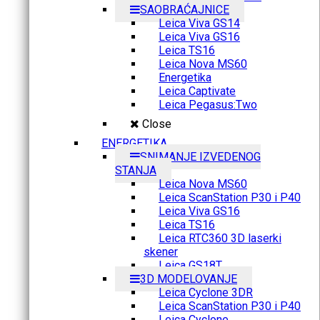
SAOBRAĆAJNICE
Leica Viva GS14
Leica Viva GS16
Leica TS16
Leica Nova MS60
Energetika
Leica Captivate
Leica Pegasus:Two
Close
ENERGETIKA
SNIMANJE IZVEDENOG
STANJA
Leica Nova MS60
Leica ScanStation P30 i P40
Leica Viva GS16
Leica TS16
Leica RTC360 3D laserki
skener
Leica GS18T
3D MODELOVANJE
Leica Cyclone 3DR
Leica ScanStation P30 i P40
Leica Cyclone