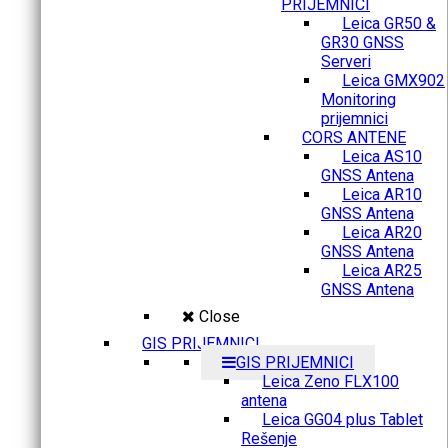
PRIJEMNICI
Leica GR50 &
GR30 GNSS
Serveri
Leica GMX902
Monitoring
prijemnici
CORS ANTENE
Leica AS10
GNSS Antena
Leica AR10
GNSS Antena
Leica AR20
GNSS Antena
Leica AR25
GNSS Antena
Close
GIS PRIJEMNICI
GIS PRIJEMNICI
Leica Zeno FLX100
antena
Leica GG04 plus Tablet
Rešenje