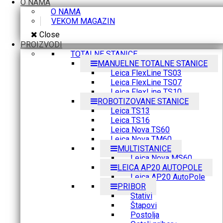
O NAMA
O NAMA
VEKOM MAGAZIN
Close
PROIZVODI
TOTALNE STANICE
MANUELNE TOTALNE STANICE
Leica FlexLine TS03
Leica FlexLine TS07
Leica FlexLine TS10
ROBOTIZOVANE STANICE
Leica TS13
Leica TS16
Leica Nova TS60
Leica Nova TM60
MULTISTANICE
Leica Nova MS60
LEICA AP20 AUTOPOLE
Leica AP20 AutoPole
PRIBOR
Stativi
Štapovi
Postolja