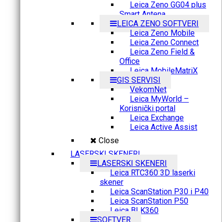
Leica Zeno GG04 plus
Smart Antena
LEICA ZENO SOFTVERI
Leica Zeno Mobile
Leica Zeno Connect
Leica Zeno Field &
Office
Leica MobileMatriX
GIS SERVISI
VekomNet
Leica MyWorld –
Korisnički portal
Leica Exchange
Leica Active Assist
Close
LASERSKI SKENERI
LASERSKI SKENERI
Leica RTC360 3D laserki
skener
Leica ScanStation P30 i P40
Leica ScanStation P50
Leica BLK360
SOFTVER