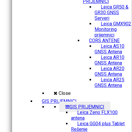
PRIJEMNICI
Leica GR50 &
GR30 GNSS
Serveri
Leica GMX902
Monitoring
prijemnici
CORS ANTENE
Leica AS10
GNSS Antena
Leica AR10
GNSS Antena
Leica AR20
GNSS Antena
Leica AR25
GNSS Antena
Close
GIS PRIJEMNICI
GIS PRIJEMNICI
Leica Zeno FLX100
antena
Leica GG04 plus Tablet
Rešenje