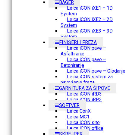
BAGER
Leica iCON iXE1 – 1D
System
Leica iCON iXE2 – 2D
System
Leica iCON iXE3 – 3D
System
FINIŠERI I FREZA
Leica iCON pave –
Asfaltiranje
Leica iCON pave –
Betoniranje
Leica iCON pave – Glodanje
Leica iCON sistem za
navođenje freza
GARNITURA ZA ŠIPOVE
Leica iCON iRD3
Leica iCON iRP3
SOFTVER
Leica ConX
Leica MC1
Leica iCON site
Leica iCON office
SKREJPER