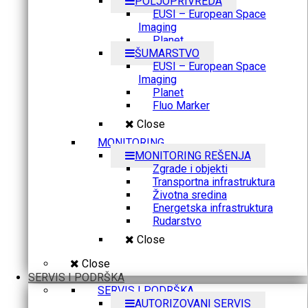
POLJOPRIVREDA
EUSI – European Space
Imaging
Planet
ŠUMARSTVO
EUSI – European Space
Imaging
Planet
Fluo Marker
Close
MONITORING
MONITORING REŠENJA
Zgrade i objekti
Transportna infrastruktura
Životna sredina
Energetska infrastruktura
Rudarstvo
Close
Close
SERVIS I PODRŠKA
SERVIS I PODRŠKA
AUTORIZOVANI SERVIS