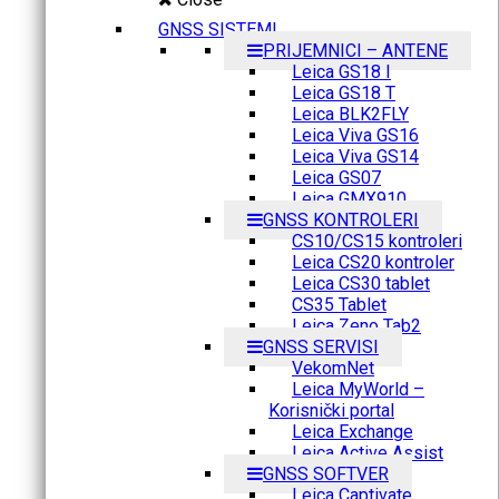
GNSS SISTEMI
PRIJEMNICI – ANTENE
Leica GS18 I
Leica GS18 T
Leica BLK2FLY
Leica Viva GS16
Leica Viva GS14
Leica GS07
Leica GMX910
GNSS KONTROLERI
CS10/CS15 kontroleri
Leica CS20 kontroler
Leica CS30 tablet
CS35 Tablet
Leica Zeno Tab2
GNSS SERVISI
VekomNet
Leica MyWorld –
Korisnički portal
Leica Exchange
Leica Active Assist
GNSS SOFTVER
Leica Captivate