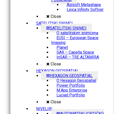
Agisoft Metashape
Leica Infinity Softver
Close
SATELITSKI SNIMCI
SATELITSKI SNIMCI
O satelitskim snimcima
EUSI – European Space
Imaging
Planet
SAR – Capella Space
InSAR – TRE ALTAMIRA
Close
HEXAGON GEOSPATIAL
HEXAGON GEOSPATIAL
O Hexagon Geospatial
Power Portfolio
M.App Enterprise
Luciad Portfolio
Close
NIVELIRI
AUTOMATSKI (OPTIČKI)