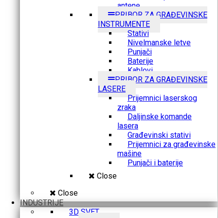
antene
PRIBOR ZA GRAĐEVINSKE
INSTRUMENTE
Stativi
Nivelmanske letve
Punjači
Baterije
Kablovi
PRIBOR ZA GRAĐEVINSKE
LASERE
Prijemnici laserskog
zraka
Daljinske komande
lasera
Građevinski stativi
Prijemnici za građevinske
mašine
Punjači i baterije
Close
Close
INDUSTRIJE
3D SVET