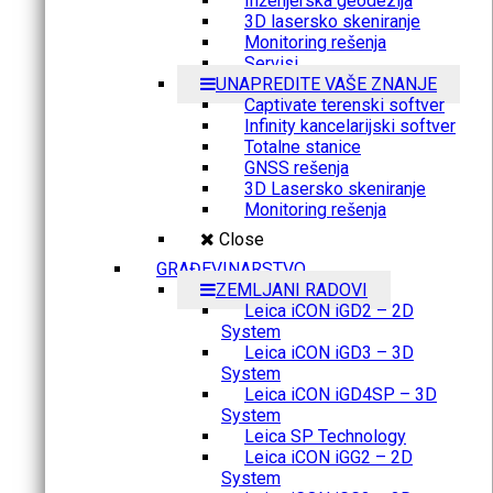
Inženjerska geodezija
3D lasersko skeniranje
Monitoring rešenja
Servisi
UNAPREDITE VAŠE ZNANJE
Captivate terenski softver
Infinity kancelarijski softver
Totalne stanice
GNSS rešenja
3D Lasersko skeniranje
Monitoring rešenja
Close
GRAĐEVINARSTVO
ZEMLJANI RADOVI
Leica iCON iGD2 – 2D
System
Leica iCON iGD3 – 3D
System
Leica iCON iGD4SP – 3D
System
Leica SP Technology
Leica iCON iGG2 – 2D
System