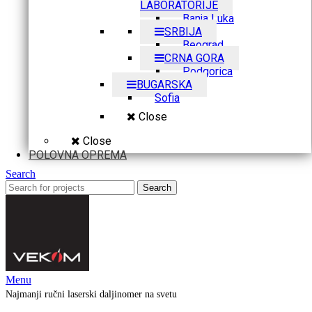
LABORATORIJE
Banja Luka
SRBIJA
Beograd
CRNA GORA
Podgorica
BUGARSKA
Sofia
Close
Close
POLOVNA OPREMA
Search
Search
Menu
Najmanji ručni laserski daljinomer na svetu