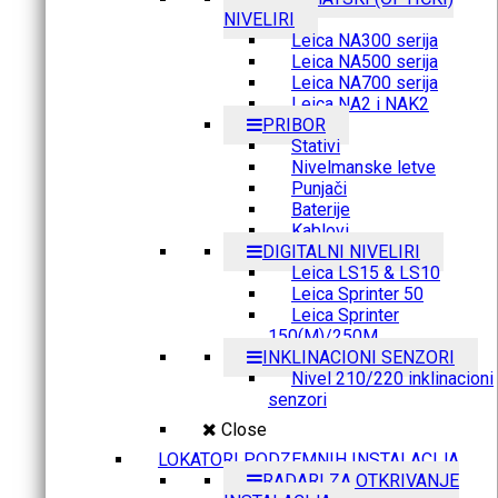
NIVELIRI
Leica NA300 serija
Leica NA500 serija
Leica NA700 serija
Leica NA2 i NAK2
PRIBOR
Stativi
Nivelmanske letve
Punjači
Baterije
Kablovi
DIGITALNI NIVELIRI
Leica LS15 & LS10
Leica Sprinter 50
Leica Sprinter
150(M)/250M
INKLINACIONI SENZORI
Nivel 210/220 inklinacioni
senzori
Close
LOKATORI PODZEMNIH INSTALACIJA
RADARI ZA OTKRIVANJE