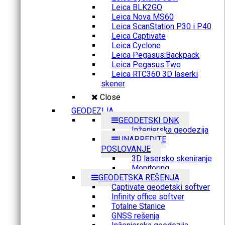
Leica BLK2GO
Leica Nova MS60
Leica ScanStation P30 i P40
Leica Captivate
Leica Cyclone
Leica Pegasus:Backpack
Leica Pegasus:Two
Leica RTC360 3D laserki
skener
Close
GEODEZIJA
GEODETSKI DNK
Inženjerska geodezija
UNAPREDITE
POSLOVANJE
3D lasersko skeniranje
Monitoring
GEODETSKA REŠENJA
Captivate geodetski softver
Infinity office softver
Totalne Stanice
GNSS rešenja