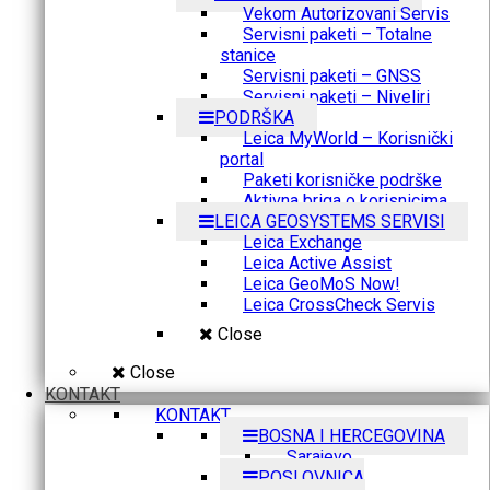
Vekom Autorizovani Servis
Servisni paketi – Totalne
stanice
Servisni paketi – GNSS
Servisni paketi – Niveliri
PODRŠKA
Leica MyWorld – Korisnički
portal
Paketi korisničke podrške
Aktivna briga o korisnicima
LEICA GEOSYSTEMS SERVISI
Leica Exchange
Leica Active Assist
Leica GeoMoS Now!
Leica CrossCheck Servis
Close
Close
KONTAKT
KONTAKT
BOSNA I HERCEGOVINA
Sarajevo
POSLOVNICA