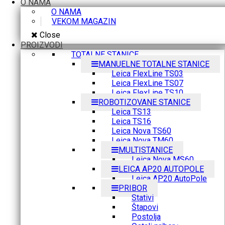
O NAMA
O NAMA
VEKOM MAGAZIN
Close
PROIZVODI
TOTALNE STANICE
MANUELNE TOTALNE STANICE
Leica FlexLine TS03
Leica FlexLine TS07
Leica FlexLine TS10
ROBOTIZOVANE STANICE
Leica TS13
Leica TS16
Leica Nova TS60
Leica Nova TM60
MULTISTANICE
Leica Nova MS60
LEICA AP20 AUTOPOLE
Leica AP20 AutoPole
PRIBOR
Stativi
Štapovi
Postolja