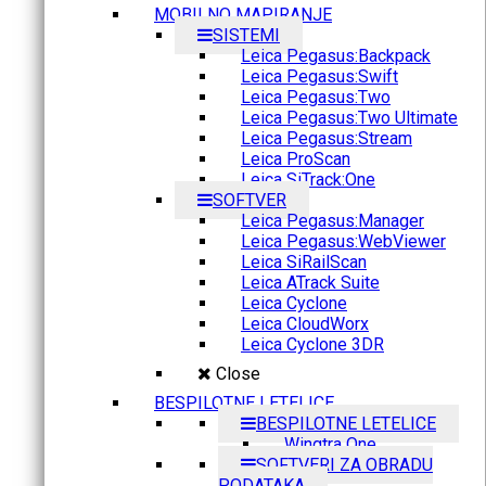
MOBILNO MAPIRANJE
SISTEMI
Leica Pegasus:Backpack
Leica Pegasus:Swift
Leica Pegasus:Two
Leica Pegasus:Two Ultimate
Leica Pegasus:Stream
Leica ProScan
Leica SiTrack:One
SOFTVER
Leica Pegasus:Manager
Leica Pegasus:WebViewer
Leica SiRailScan
Leica ATrack Suite
Leica Cyclone
Leica CloudWorx
Leica Cyclone 3DR
Close
BESPILOTNE LETELICE
BESPILOTNE LETELICE
Wingtra One
SOFTVERI ZA OBRADU
PODATAKA