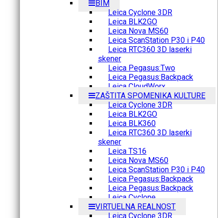
BIM
Leica Cyclone 3DR
Leica BLK2GO
Leica Nova MS60
Leica ScanStation P30 i P40
Leica RTC360 3D laserki
skener
Leica Pegasus:Two
Leica Pegasus:Backpack
Leica CloudWorx
ZAŠTITA SPOMENIKA KULTURE
Leica Cyclone 3DR
Leica BLK2GO
Leica BLK360
Leica RTC360 3D laserki
skener
Leica TS16
Leica Nova MS60
Leica ScanStation P30 i P40
Leica Pegasus:Backpack
Leica Pegasus:Backpack
Leica Cyclone
VIRTUELNA REALNOST
Leica Cyclone 3DR