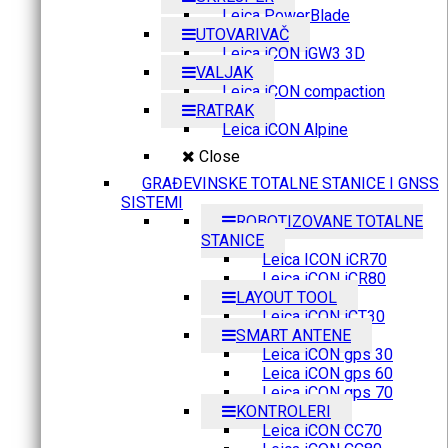
Leica PowerBlade
UTOVARIVAČ
Leica iCON iGW3 3D
VALJAK
Leica iCON compaction
RATRAK
Leica iCON Alpine
Close
GRAĐEVINSKE TOTALNE STANICE I GNSS
SISTEMI
ROBOTIZOVANE TOTALNE
STANICE
Leica ICON iCR70
Leica iCON iCR80
LAYOUT TOOL
Leica iCON iCT30
SMART ANTENE
Leica iCON gps 30
Leica iCON gps 60
Leica iCON gps 70
KONTROLERI
Leica iCON CC70