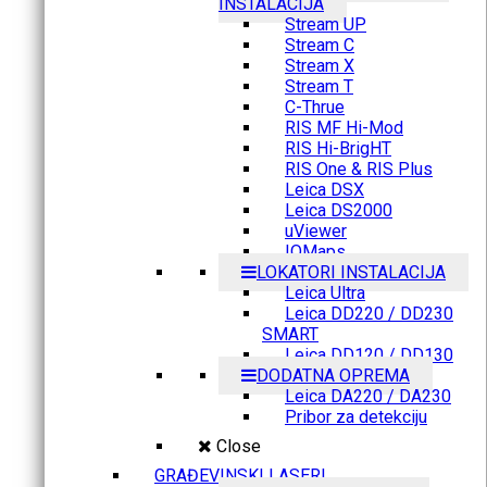
INSTALACIJA
Stream UP
Stream C
Stream X
Stream T
C-Thrue
RIS MF Hi-Mod
RIS Hi-BrigHT
RIS One & RIS Plus
Leica DSX
Leica DS2000
uViewer
IQMaps
LOKATORI INSTALACIJA
Leica Ultra
Leica DD220 / DD230
SMART
Leica DD120 / DD130
DODATNA OPREMA
Leica DA220 / DA230
Pribor za detekciju
Close
GRAĐEVINSKI LASERI