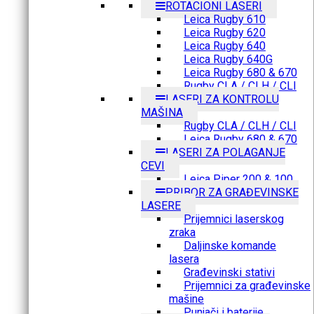
ROTACIONI LASERI
Leica Rugby 610
Leica Rugby 620
Leica Rugby 640
Leica Rugby 640G
Leica Rugby 680 & 670
Rugby CLA / CLH / CLI
LASERI ZA KONTROLU
MAŠINA
Rugby CLA / CLH / CLI
Leica Rugby 680 & 670
LASERI ZA POLAGANJE
CEVI
Leica Piper 200 & 100
PRIBOR ZA GRAĐEVINSKE
LASERE
Prijemnici laserskog
zraka
Daljinske komande
lasera
Građevinski stativi
Prijemnici za građevinske
mašine
Punjači i baterije