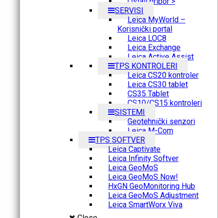
Ostali pribor >
SERVISI
Leica MyWorld –
Korisnički portal
Leica LOC8
Leica Exchange
Leica Active Assist
TPS KONTROLERI
Leica CS20 kontroler
Leica CS30 tablet
CS35 Tablet
CS10/CS15 kontroleri
SISTEMI
Geotehnički senzori
Leica M-Com
TPS SOFTVER
Leica Captivate
Leica Infinity Softver
Leica GeoMoS
Leica GeoMoS Now!
HxGN GeoMonitoring Hub
Leica GeoMoS Adjustment
Leica SmartWorx Viva
Close