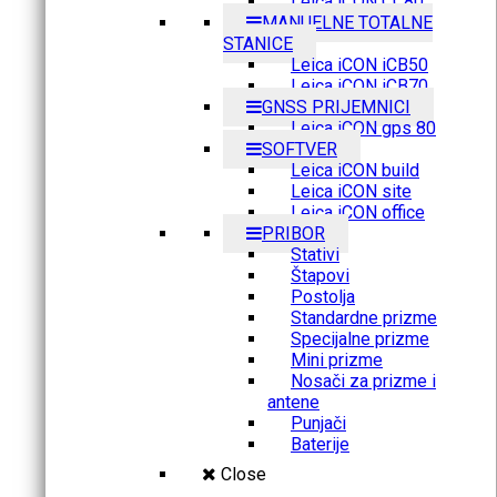
Leica iCON CC80
MANUELNE TOTALNE
STANICE
Leica iCON iCB50
Leica iCON iCB70
GNSS PRIJEMNICI
Leica iCON gps 80
SOFTVER
Leica iCON build
Leica iCON site
Leica iCON office
PRIBOR
Stativi
Štapovi
Postolja
Standardne prizme
Specijalne prizme
Mini prizme
Nosači za prizme i
antene
Punjači
Baterije
Close