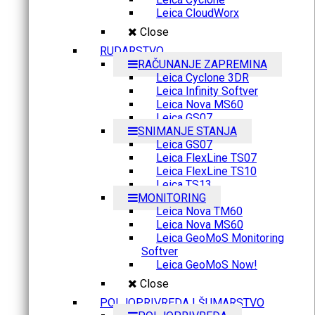
Leica CloudWorx
Close
RUDARSTVO
RAČUNANJE ZAPREMINA
Leica Cyclone 3DR
Leica Infinity Softver
Leica Nova MS60
Leica GS07
SNIMANJE STANJA
Leica GS07
Leica FlexLine TS07
Leica FlexLine TS10
Leica TS13
MONITORING
Leica Nova TM60
Leica Nova MS60
Leica GeoMoS Monitoring
Softver
Leica GeoMoS Now!
Close
POLJOPRIVREDA I ŠUMARSTVO