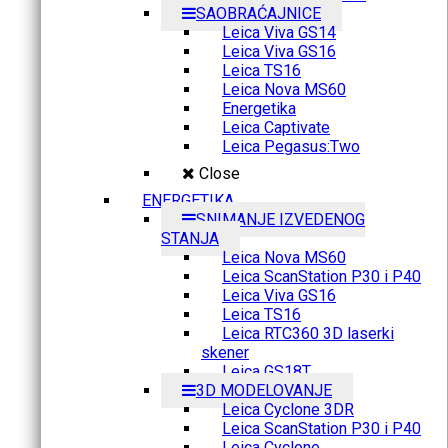
SAOBRAĆAJNICE
Leica Viva GS14
Leica Viva GS16
Leica TS16
Leica Nova MS60
Energetika
Leica Captivate
Leica Pegasus:Two
Close
ENERGETIKA
SNIMANJE IZVEDENOG
STANJA
Leica Nova MS60
Leica ScanStation P30 i P40
Leica Viva GS16
Leica TS16
Leica RTC360 3D laserki
skener
Leica GS18T
3D MODELOVANJE
Leica Cyclone 3DR
Leica ScanStation P30 i P40
Leica Cyclone