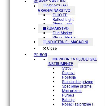
SOPPEC SPREJEVI
GEODEZIJA I
GRAĐEVINARSTVO
FLUO TP
Reflect Light
Photo Light
ŠUMARSTVO
Fluo Marker
Strong Marker
INDUSTRIJE I MAGACINI
Close
PRIBOR
PRIBOR ZA GEODETSKE
INSTRUMENTE
Stativi
Štapovi
Postolja
Standardne prizme
Specijalne prizme
Mini prizme
Punjači
Baterije
Nosači za prizme i