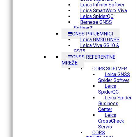
Leica Infinity Softver
Leica SmartWorx Viva
Leica SpiderQC
Bernese GNSS
Softver2
GNSS PRIJEMNICI
Leica GM30 GNSS
Leica Viva GS10 &
GS25
GNSS REFERENTNE
MREŽE
CORS SOFTVER
Leica GNSS
Spider Softver
Leica
SpiderQC
Leica Spider
Business
Center
Leica
CrossCheck
Servis
CORS