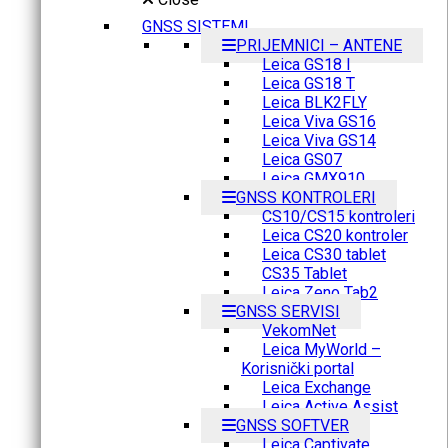
GNSS SISTEMI
PRIJEMNICI – ANTENE
Leica GS18 I
Leica GS18 T
Leica BLK2FLY
Leica Viva GS16
Leica Viva GS14
Leica GS07
Leica GMX910
GNSS KONTROLERI
CS10/CS15 kontroleri
Leica CS20 kontroler
Leica CS30 tablet
CS35 Tablet
Leica Zeno Tab2
GNSS SERVISI
VekomNet
Leica MyWorld –
Korisnički portal
Leica Exchange
Leica Active Assist
GNSS SOFTVER
Leica Captivate