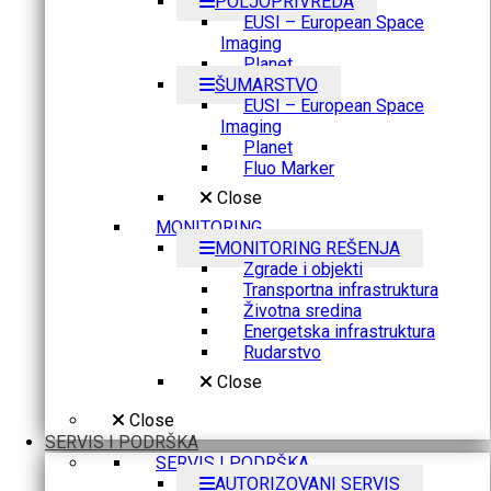
POLJOPRIVREDA
EUSI – European Space
Imaging
Planet
ŠUMARSTVO
EUSI – European Space
Imaging
Planet
Fluo Marker
Close
MONITORING
MONITORING REŠENJA
Zgrade i objekti
Transportna infrastruktura
Životna sredina
Energetska infrastruktura
Rudarstvo
Close
Close
SERVIS I PODRŠKA
SERVIS I PODRŠKA
AUTORIZOVANI SERVIS