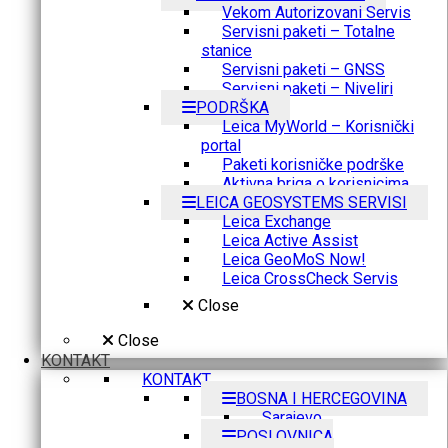
Vekom Autorizovani Servis
Servisni paketi – Totalne
stanice
Servisni paketi – GNSS
Servisni paketi – Niveliri
PODRŠKA
Leica MyWorld – Korisnički
portal
Paketi korisničke podrške
Aktivna briga o korisnicima
LEICA GEOSYSTEMS SERVISI
Leica Exchange
Leica Active Assist
Leica GeoMoS Now!
Leica CrossCheck Servis
Close
Close
KONTAKT
KONTAKT
BOSNA I HERCEGOVINA
Sarajevo
POSLOVNICA