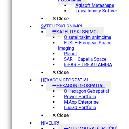
Agisoft Metashape
Leica Infinity Softver
Close
SATELITSKI SNIMCI
SATELITSKI SNIMCI
O satelitskim snimcima
EUSI – European Space
Imaging
Planet
SAR – Capella Space
InSAR – TRE ALTAMIRA
Close
HEXAGON GEOSPATIAL
HEXAGON GEOSPATIAL
O Hexagon Geospatial
Power Portfolio
M.App Enterprise
Luciad Portfolio
Close
NIVELIRI
AUTOMATSKI (OPTIČKI)