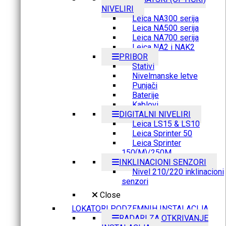
NIVELIRI
Leica NA300 serija
Leica NA500 serija
Leica NA700 serija
Leica NA2 i NAK2
PRIBOR
Stativi
Nivelmanske letve
Punjači
Baterije
Kablovi
DIGITALNI NIVELIRI
Leica LS15 & LS10
Leica Sprinter 50
Leica Sprinter
150(M)/250M
INKLINACIONI SENZORI
Nivel 210/220 inklinacioni
senzori
Close
LOKATORI PODZEMNIH INSTALACIJA
RADARI ZA OTKRIVANJE