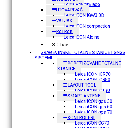
Leica PowerBlade
UTOVARIVAČ
Leica iCON iGW3 3D
VALJAK
Leica iCON compaction
RATRAK
Leica iCON Alpine
Close
GRAĐEVINSKE TOTALNE STANICE I GNSS
SISTEMI
ROBOTIZOVANE TOTALNE
STANICE
Leica ICON iCR70
Leica iCON iCR80
LAYOUT TOOL
Leica iCON iCT30
SMART ANTENE
Leica iCON gps 30
Leica iCON gps 60
Leica iCON gps 70
KONTROLERI
Leica iCON CC70