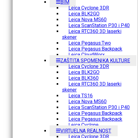
BIM
Leica Cyclone 3DR
Leica BLK2GO
Leica Nova MS60
Leica ScanStation P30 i P40
Leica RTC360 3D laserki
skener
Leica Pegasus:Two
Leica Pegasus:Backpack
Leica CloudWorx
ZAŠTITA SPOMENIKA KULTURE
Leica Cyclone 3DR
Leica BLK2GO
Leica BLK360
Leica RTC360 3D laserki
skener
Leica TS16
Leica Nova MS60
Leica ScanStation P30 i P40
Leica Pegasus:Backpack
Leica Pegasus:Backpack
Leica Cyclone
VIRTUELNA REALNOST
Leica Cyclone 3DR