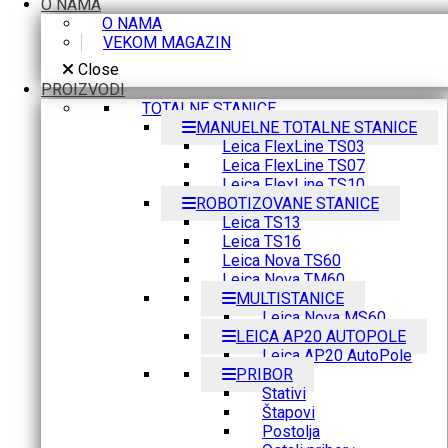
O NAMA
O NAMA
VEKOM MAGAZIN
Close
PROIZVODI
TOTALNE STANICE
MANUELNE TOTALNE STANICE
Leica FlexLine TS03
Leica FlexLine TS07
Leica FlexLine TS10
ROBOTIZOVANE STANICE
Leica TS13
Leica TS16
Leica Nova TS60
Leica Nova TM60
MULTISTANICE
Leica Nova MS60
LEICA AP20 AUTOPOLE
Leica AP20 AutoPole
PRIBOR
Stativi
Štapovi
Postolja