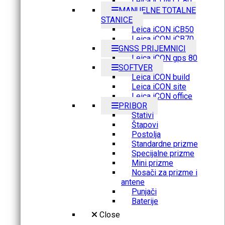
Leica iCON CC80
MANUELNE TOTALNE
STANICE
Leica iCON iCB50
Leica iCON iCB70
GNSS PRIJEMNICI
Leica iCON gps 80
SOFTVER
Leica iCON build
Leica iCON site
Leica iCON office
PRIBOR
Stativi
Štapovi
Postolja
Standardne prizme
Specijalne prizme
Mini prizme
Nosači za prizme i
antene
Punjači
Baterije
Close