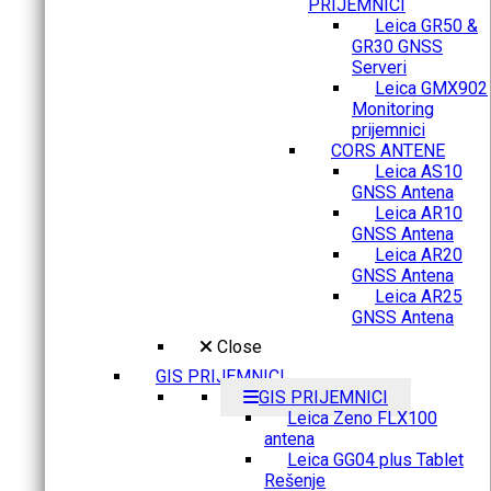
PRIJEMNICI
Leica GR50 &
GR30 GNSS
Serveri
Leica GMX902
Monitoring
prijemnici
CORS ANTENE
Leica AS10
GNSS Antena
Leica AR10
GNSS Antena
Leica AR20
GNSS Antena
Leica AR25
GNSS Antena
Close
GIS PRIJEMNICI
GIS PRIJEMNICI
Leica Zeno FLX100
antena
Leica GG04 plus Tablet
Rešenje