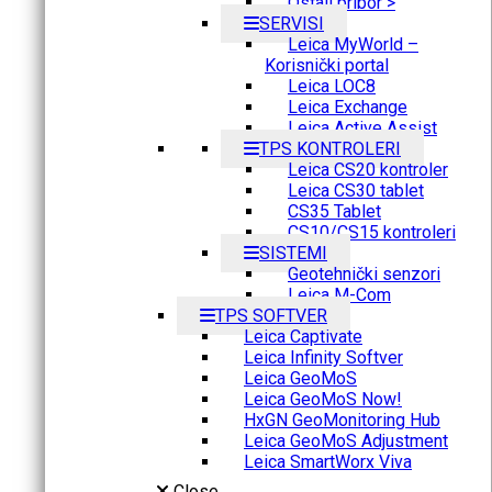
Ostali pribor >
SERVISI
Leica MyWorld –
Korisnički portal
Leica LOC8
Leica Exchange
Leica Active Assist
TPS KONTROLERI
Leica CS20 kontroler
Leica CS30 tablet
CS35 Tablet
CS10/CS15 kontroleri
SISTEMI
Geotehnički senzori
Leica M-Com
TPS SOFTVER
Leica Captivate
Leica Infinity Softver
Leica GeoMoS
Leica GeoMoS Now!
HxGN GeoMonitoring Hub
Leica GeoMoS Adjustment
Leica SmartWorx Viva
Close