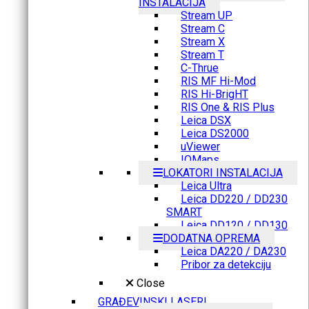
INSTALACIJA
Stream UP
Stream C
Stream X
Stream T
C-Thrue
RIS MF Hi-Mod
RIS Hi-BrigHT
RIS One & RIS Plus
Leica DSX
Leica DS2000
uViewer
IQMaps
LOKATORI INSTALACIJA
Leica Ultra
Leica DD220 / DD230
SMART
Leica DD120 / DD130
DODATNA OPREMA
Leica DA220 / DA230
Pribor za detekciju
Close
GRAĐEVINSKI LASERI