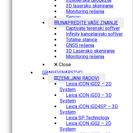
Inženjerska geodezija
3D lasersko skeniranje
Monitoring rešenja
Servisi
UNAPREDITE VAŠE ZNANJE
Captivate terenski softver
Infinity kancelarijski softver
Totalne stanice
GNSS rešenja
3D Lasersko skeniranje
Monitoring rešenja
Close
GRAĐEVINARSTVO
ZEMLJANI RADOVI
Leica iCON iGD2 – 2D
System
Leica iCON iGD3 – 3D
System
Leica iCON iGD4SP – 3D
System
Leica SP Technology
Leica iCON iGG2 – 2D
System