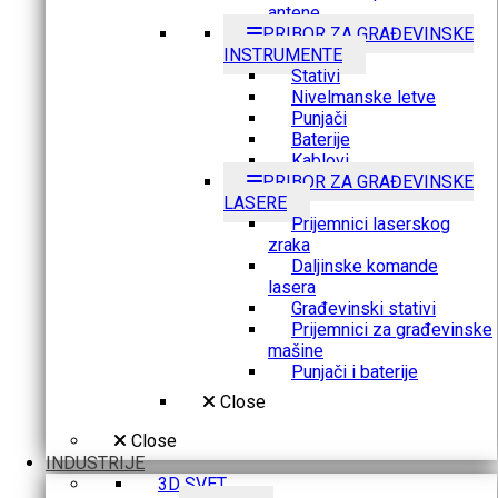
antene
PRIBOR ZA GRAĐEVINSKE
INSTRUMENTE
Stativi
Nivelmanske letve
Punjači
Baterije
Kablovi
PRIBOR ZA GRAĐEVINSKE
LASERE
Prijemnici laserskog
zraka
Daljinske komande
lasera
Građevinski stativi
Prijemnici za građevinske
mašine
Punjači i baterije
Close
Close
INDUSTRIJE
3D SVET