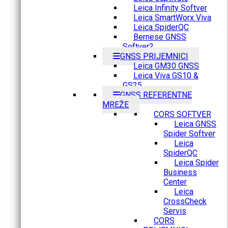
Leica Infinity Softver
Leica SmartWorx Viva
Leica SpiderQC
Bernese GNSS
Softver2
GNSS PRIJEMNICI
Leica GM30 GNSS
Leica Viva GS10 &
GS25
GNSS REFERENTNE
MREŽE
CORS SOFTVER
Leica GNSS
Spider Softver
Leica
SpiderQC
Leica Spider
Business
Center
Leica
CrossCheck
Servis
CORS