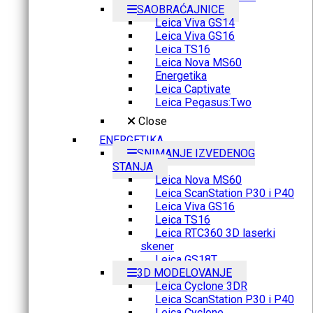
SAOBRAĆAJNICE
Leica Viva GS14
Leica Viva GS16
Leica TS16
Leica Nova MS60
Energetika
Leica Captivate
Leica Pegasus:Two
Close
ENERGETIKA
SNIMANJE IZVEDENOG
STANJA
Leica Nova MS60
Leica ScanStation P30 i P40
Leica Viva GS16
Leica TS16
Leica RTC360 3D laserki
skener
Leica GS18T
3D MODELOVANJE
Leica Cyclone 3DR
Leica ScanStation P30 i P40
Leica Cyclone