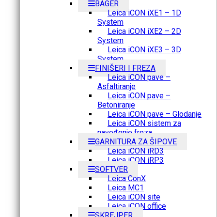
BAGER
Leica iCON iXE1 – 1D
System
Leica iCON iXE2 – 2D
System
Leica iCON iXE3 – 3D
System
FINIŠERI I FREZA
Leica iCON pave –
Asfaltiranje
Leica iCON pave –
Betoniranje
Leica iCON pave – Glodanje
Leica iCON sistem za
navođenje freza
GARNITURA ZA ŠIPOVE
Leica iCON iRD3
Leica iCON iRP3
SOFTVER
Leica ConX
Leica MC1
Leica iCON site
Leica iCON office
SKREJPER