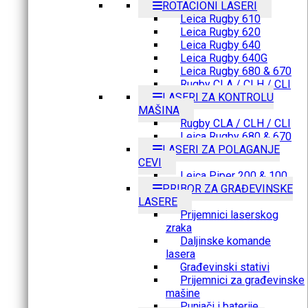
ROTACIONI LASERI
Leica Rugby 610
Leica Rugby 620
Leica Rugby 640
Leica Rugby 640G
Leica Rugby 680 & 670
Rugby CLA / CLH / CLI
LASERI ZA KONTROLU
MAŠINA
Rugby CLA / CLH / CLI
Leica Rugby 680 & 670
LASERI ZA POLAGANJE
CEVI
Leica Piper 200 & 100
PRIBOR ZA GRAĐEVINSKE
LASERE
Prijemnici laserskog
zraka
Daljinske komande
lasera
Građevinski stativi
Prijemnici za građevinske
mašine
Punjači i baterije