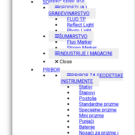
SOPPEC SPREJEVI
GEODEZIJA I
GRAĐEVINARSTVO
FLUO TP
Reflect Light
Photo Light
ŠUMARSTVO
Fluo Marker
Strong Marker
INDUSTRIJE I MAGACINI
Close
PRIBOR
PRIBOR ZA GEODETSKE
INSTRUMENTE
Stativi
Štapovi
Postolja
Standardne prizme
Specijalne prizme
Mini prizme
Punjači
Baterije
Nosači za prizme i