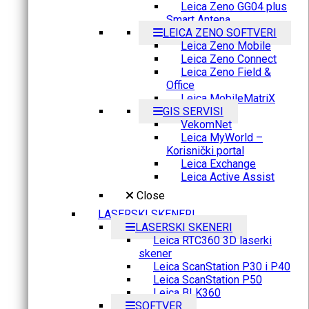
Leica Zeno GG04 plus
Smart Antena
LEICA ZENO SOFTVERI
Leica Zeno Mobile
Leica Zeno Connect
Leica Zeno Field &
Office
Leica MobileMatriX
GIS SERVISI
VekomNet
Leica MyWorld –
Korisnički portal
Leica Exchange
Leica Active Assist
Close
LASERSKI SKENERI
LASERSKI SKENERI
Leica RTC360 3D laserki
skener
Leica ScanStation P30 i P40
Leica ScanStation P50
Leica BLK360
SOFTVER