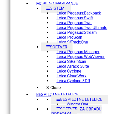
MOBILNO MAPIRANJE
SISTEMI
Leica Pegasus:Backpack
Leica Pegasus:Swift
Leica Pegasus:Two
Leica Pegasus:Two Ultimate
Leica Pegasus:Stream
Leica ProScan
Leica SiTrack:One
SOFTVER
Leica Pegasus:Manager
Leica Pegasus:WebViewer
Leica SiRailScan
Leica ATrack Suite
Leica Cyclone
Leica CloudWorx
Leica Cyclone 3DR
Close
BESPILOTNE LETELICE
BESPILOTNE LETELICE
Wingtra One
SOFTVERI ZA OBRADU
PODATAKA