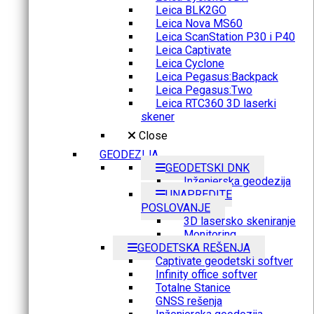
Leica BLK2GO
Leica Nova MS60
Leica ScanStation P30 i P40
Leica Captivate
Leica Cyclone
Leica Pegasus:Backpack
Leica Pegasus:Two
Leica RTC360 3D laserki
skener
Close
GEODEZIJA
GEODETSKI DNK
Inženjerska geodezija
UNAPREDITE
POSLOVANJE
3D lasersko skeniranje
Monitoring
GEODETSKA REŠENJA
Captivate geodetski softver
Infinity office softver
Totalne Stanice
GNSS rešenja