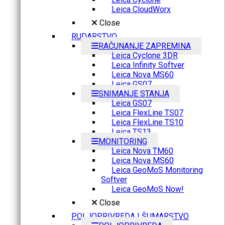
Leica CloudWorx
Close
RUDARSTVO
RAČUNANJE ZAPREMINA
Leica Cyclone 3DR
Leica Infinity Softver
Leica Nova MS60
Leica GS07
SNIMANJE STANJA
Leica GS07
Leica FlexLine TS07
Leica FlexLine TS10
Leica TS13
MONITORING
Leica Nova TM60
Leica Nova MS60
Leica GeoMoS Monitoring
Softver
Leica GeoMoS Now!
Close
POLJOPRIVREDA I ŠUMARSTVO