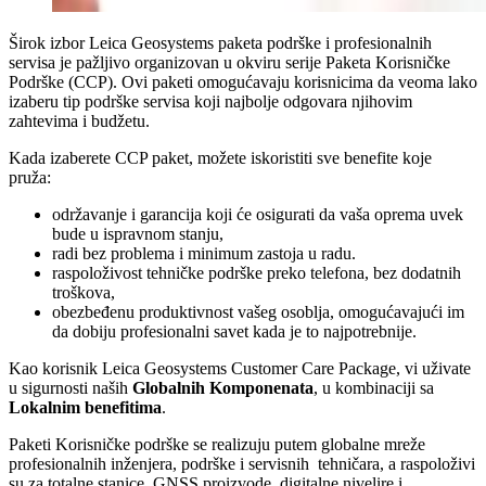
Širok izbor Leica Geosystems paketa podrške i profesionalnih
servisa je pažljivo organizovan u okviru serije Paketa Korisničke
Podrške (CCP). Ovi paketi omogućavaju korisnicima da veoma lako
izaberu tip podrške servisa koji najbolje odgovara njihovim
zahtevima i budžetu.
Kada izaberete CCP paket, možete iskoristiti sve benefite koje
pruža:
održavanje i garancija koji će osigurati da vaša oprema uvek
bude u ispravnom stanju,
radi bez problema i minimum zastoja u radu.
raspoloživost tehničke podrške preko telefona, bez dodatnih
troškova,
obezbeđenu produktivnost vašeg osoblja, omogućavajući im
da dobiju profesionalni savet kada je to najpotrebnije.
Kao korisnik Leica Geosystems Customer Care Package, vi uživate
u sigurnosti naših
Globalnih Komponenata
, u kombinaciji sa
Lokalnim benefitima
.
Paketi Korisničke podrške se realizuju putem globalne mreže
profesionalnih inženjera, podrške i servisnih tehničara, a raspoloživi
su za totalne stanice, GNSS proizvode, digitalne nivelire i