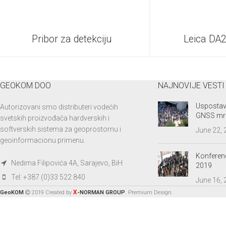
Pribor za detekciju
Leica DA
GEOKOM DOO
NAJNOVIJE VESTI
Uspostav
Autorizovani smo distributeri vodećih
GNSS mr
svetskih proizvođača hardverskih i
softverskih sistema za geoprostornu i
June 22,
geoinformacionu primenu.
Konferenc
Nedima Filipovića 4A, Sarajevo, BiH
2019
Tel: +387 (0)33 522 840
June 16,
X
GeoKOM
2019 Created by
-NORMAN GROUP
. Premium Design.