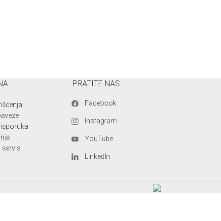
NA
PRATITE NAS
Facebook
rišćenja
baveze
Instagram
i isporuka
anja
YouTube
 servis
LinkedIn