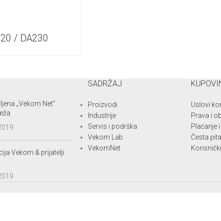
220 / DA230
SADRŽAJ
KUPOVI
ljena „Vekom Net“
Proizvodi
Uslovi ko
eža
Industrije
Prava i o
Servis i podrška
Plaćanje 
 2019
Vekom Lab
Česta pit
VekomNet
Korisnički
ija Vekom & prijatelji
 2019