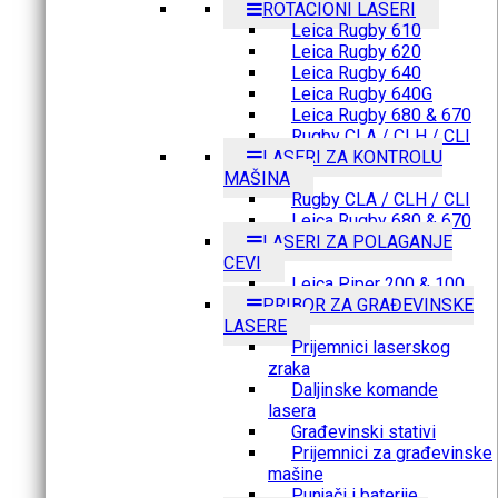
ROTACIONI LASERI
Leica Rugby 610
Leica Rugby 620
Leica Rugby 640
Leica Rugby 640G
Leica Rugby 680 & 670
Rugby CLA / CLH / CLI
LASERI ZA KONTROLU
MAŠINA
Rugby CLA / CLH / CLI
Leica Rugby 680 & 670
LASERI ZA POLAGANJE
CEVI
Leica Piper 200 & 100
PRIBOR ZA GRAĐEVINSKE
LASERE
Prijemnici laserskog
zraka
Daljinske komande
lasera
Građevinski stativi
Prijemnici za građevinske
mašine
Punjači i baterije