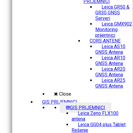
PRIJEMNICI
Leica GR50 &
GR30 GNSS
Serveri
Leica GMX902
Monitoring
prijemnici
CORS ANTENE
Leica AS10
GNSS Antena
Leica AR10
GNSS Antena
Leica AR20
GNSS Antena
Leica AR25
GNSS Antena
Close
GIS PRIJEMNICI
GIS PRIJEMNICI
Leica Zeno FLX100
antena
Leica GG04 plus Tablet
Rešenje