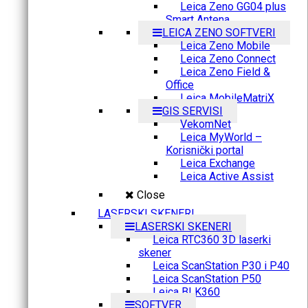
Leica Zeno GG04 plus
Smart Antena
LEICA ZENO SOFTVERI
Leica Zeno Mobile
Leica Zeno Connect
Leica Zeno Field &
Office
Leica MobileMatriX
GIS SERVISI
VekomNet
Leica MyWorld –
Korisnički portal
Leica Exchange
Leica Active Assist
Close
LASERSKI SKENERI
LASERSKI SKENERI
Leica RTC360 3D laserki
skener
Leica ScanStation P30 i P40
Leica ScanStation P50
Leica BLK360
SOFTVER