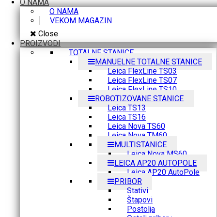
O NAMA
O NAMA
VEKOM MAGAZIN
Close
PROIZVODI
TOTALNE STANICE
MANUELNE TOTALNE STANICE
Leica FlexLine TS03
Leica FlexLine TS07
Leica FlexLine TS10
ROBOTIZOVANE STANICE
Leica TS13
Leica TS16
Leica Nova TS60
Leica Nova TM60
MULTISTANICE
Leica Nova MS60
LEICA AP20 AUTOPOLE
Leica AP20 AutoPole
PRIBOR
Stativi
Štapovi
Postolja