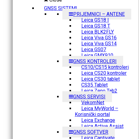
GNSS SISTEMI
PRIJEMNICI – ANTENE
Leica GS18 I
Leica GS18 T
Leica BLK2FLY
Leica Viva GS16
Leica Viva GS14
Leica GS07
Leica GMX910
GNSS KONTROLERI
CS10/CS15 kontroleri
Leica CS20 kontroler
Leica CS30 tablet
CS35 Tablet
Leica Zeno Tab2
GNSS SERVISI
VekomNet
Leica MyWorld –
Korisnički portal
Leica Exchange
Leica Active Assist
GNSS SOFTVER
Leica Captivate