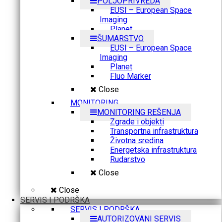
POLJOPRIVREDA
EUSI – European Space
Imaging
Planet
ŠUMARSTVO
EUSI – European Space
Imaging
Planet
Fluo Marker
Close
MONITORING
MONITORING REŠENJA
Zgrade i objekti
Transportna infrastruktura
Životna sredina
Energetska infrastruktura
Rudarstvo
Close
Close
SERVIS I PODRŠKA
SERVIS I PODRŠKA
AUTORIZOVANI SERVIS