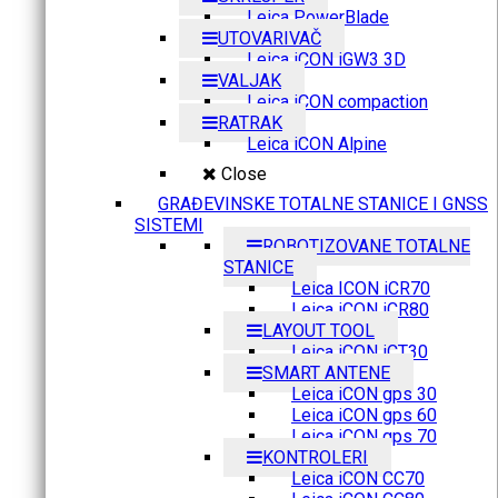
Leica PowerBlade
UTOVARIVAČ
Leica iCON iGW3 3D
VALJAK
Leica iCON compaction
RATRAK
Leica iCON Alpine
Close
GRAĐEVINSKE TOTALNE STANICE I GNSS
SISTEMI
ROBOTIZOVANE TOTALNE
STANICE
Leica ICON iCR70
Leica iCON iCR80
LAYOUT TOOL
Leica iCON iCT30
SMART ANTENE
Leica iCON gps 30
Leica iCON gps 60
Leica iCON gps 70
KONTROLERI
Leica iCON CC70