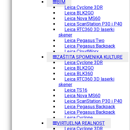
BIM
Leica Cyclone 3DR
Leica BLK2GO
Leica Nova MS60
Leica ScanStation P30 i P40
Leica RTC360 3D laserki
skener
Leica Pegasus:Two
Leica Pegasus:Backpack
Leica CloudWorx
ZAŠTITA SPOMENIKA KULTURE
Leica Cyclone 3DR
Leica BLK2GO
Leica BLK360
Leica RTC360 3D laserki
skener
Leica TS16
Leica Nova MS60
Leica ScanStation P30 i P40
Leica Pegasus:Backpack
Leica Pegasus:Backpack
Leica Cyclone
VIRTUELNA REALNOST
Leica Cyclone 3DR