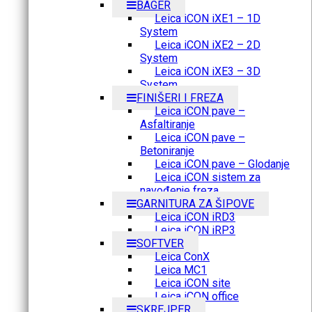
BAGER
Leica iCON iXE1 – 1D
System
Leica iCON iXE2 – 2D
System
Leica iCON iXE3 – 3D
System
FINIŠERI I FREZA
Leica iCON pave –
Asfaltiranje
Leica iCON pave –
Betoniranje
Leica iCON pave – Glodanje
Leica iCON sistem za
navođenje freza
GARNITURA ZA ŠIPOVE
Leica iCON iRD3
Leica iCON iRP3
SOFTVER
Leica ConX
Leica MC1
Leica iCON site
Leica iCON office
SKREJPER