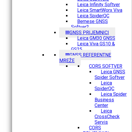
Leica Infinity Softver
Leica SmartWorx Viva
Leica SpiderQC
Bernese GNSS
Softver2
GNSS PRIJEMNICI
Leica GM30 GNSS
Leica Viva GS10 &
GS25
GNSS REFERENTNE
MREŽE
CORS SOFTVER
Leica GNSS
Spider Softver
Leica
SpiderQC
Leica Spider
Business
Center
Leica
CrossCheck
Servis
CORS