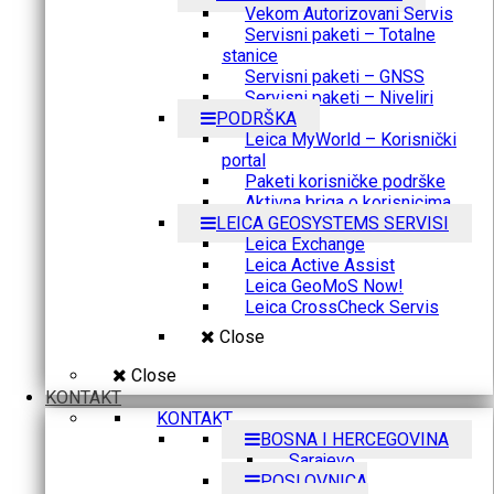
Vekom Autorizovani Servis
Servisni paketi – Totalne
stanice
Servisni paketi – GNSS
Servisni paketi – Niveliri
PODRŠKA
Leica MyWorld – Korisnički
portal
Paketi korisničke podrške
Aktivna briga o korisnicima
LEICA GEOSYSTEMS SERVISI
Leica Exchange
Leica Active Assist
Leica GeoMoS Now!
Leica CrossCheck Servis
Close
Close
KONTAKT
KONTAKT
BOSNA I HERCEGOVINA
Sarajevo
POSLOVNICA