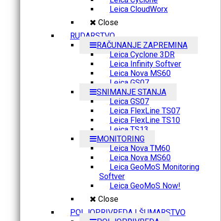
Leica CloudWorx
Close
RUDARSTVO
RAČUNANJE ZAPREMINA
Leica Cyclone 3DR
Leica Infinity Softver
Leica Nova MS60
Leica GS07
SNIMANJE STANJA
Leica GS07
Leica FlexLine TS07
Leica FlexLine TS10
Leica TS13
MONITORING
Leica Nova TM60
Leica Nova MS60
Leica GeoMoS Monitoring
Softver
Leica GeoMoS Now!
Close
POLJOPRIVREDA I ŠUMARSTVO