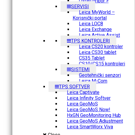
Ostali pribor >
SERVISI
Leica MyWorld –
Korisnički portal
Leica LOC8
Leica Exchange
Leica Active Assist
TPS KONTROLERI
Leica CS20 kontroler
Leica CS30 tablet
CS35 Tablet
CS10/CS15 kontroleri
SISTEMI
Geotehnički senzori
Leica M-Com
TPS SOFTVER
Leica Captivate
Leica Infinity Softver
Leica GeoMoS
Leica GeoMoS Now!
HxGN GeoMonitoring Hub
Leica GeoMoS Adjustment
Leica SmartWorx Viva
Close