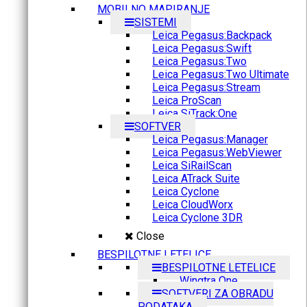
MOBILNO MAPIRANJE
SISTEMI
Leica Pegasus:Backpack
Leica Pegasus:Swift
Leica Pegasus:Two
Leica Pegasus:Two Ultimate
Leica Pegasus:Stream
Leica ProScan
Leica SiTrack:One
SOFTVER
Leica Pegasus:Manager
Leica Pegasus:WebViewer
Leica SiRailScan
Leica ATrack Suite
Leica Cyclone
Leica CloudWorx
Leica Cyclone 3DR
Close
BESPILOTNE LETELICE
BESPILOTNE LETELICE
Wingtra One
SOFTVERI ZA OBRADU
PODATAKA