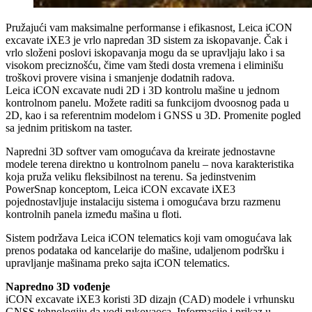
Pružajući vam maksimalne performanse i efikasnost, Leica iCON
excavate iXE3 je vrlo napredan 3D sistem za iskopavanje. Čak i
vrlo složeni poslovi iskopavanja mogu da se upravljaju lako i sa
visokom preciznošću, čime vam štedi dosta vremena i eliminišu
troškovi provere visina i smanjenje dodatnih radova.
Leica iCON excavate nudi 2D i 3D kontrolu mašine u jednom
kontrolnom panelu. Možete raditi sa funkcijom dvoosnog pada u
2D, kao i sa referentnim modelom i GNSS u 3D. Promenite pogled
sa jednim pritiskom na taster.
Napredni 3D softver vam omogućava da kreirate jednostavne
modele terena direktno u kontrolnom panelu – nova karakteristika
koja pruža veliku fleksibilnost na terenu. Sa jedinstvenim
PowerSnap konceptom, Leica iCON excavate iXE3
pojednostavljuje instalaciju sistema i omogućava brzu razmenu
kontrolnih panela između mašina u floti.
Sistem podržava Leica iCON telematics koji vam omogućava lak
prenos podataka od kancelarije do mašine, udaljenom podršku i
upravljanje mašinama preko sajta iCON telematics.
Napredno 3D vođenje
iCON excavate iXE3 koristi 3D dizajn (CAD) modele i vrhunsku
GNSS tehnologiju da vodi rukovaoca. Informacije i prikaz u