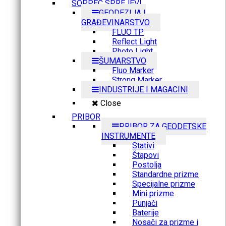
SOPPEC SPREJEVI
GEODEZIJA I
GRAĐEVINARSTVO
FLUO TP
Reflect Light
Photo Light
ŠUMARSTVO
Fluo Marker
Strong Marker
INDUSTRIJE I MAGACINI
Close
PRIBOR
PRIBOR ZA GEODETSKE
INSTRUMENTE
Stativi
Štapovi
Postolja
Standardne prizme
Specijalne prizme
Mini prizme
Punjači
Baterije
Nosači za prizme i