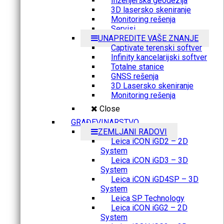
Inženjerska geodezija
3D lasersko skeniranje
Monitoring rešenja
Servisi
UNAPREDITE VAŠE ZNANJE
Captivate terenski softver
Infinity kancelarijski softver
Totalne stanice
GNSS rešenja
3D Lasersko skeniranje
Monitoring rešenja
Close
GRAĐEVINARSTVO
ZEMLJANI RADOVI
Leica iCON iGD2 – 2D
System
Leica iCON iGD3 – 3D
System
Leica iCON iGD4SP – 3D
System
Leica SP Technology
Leica iCON iGG2 – 2D
System