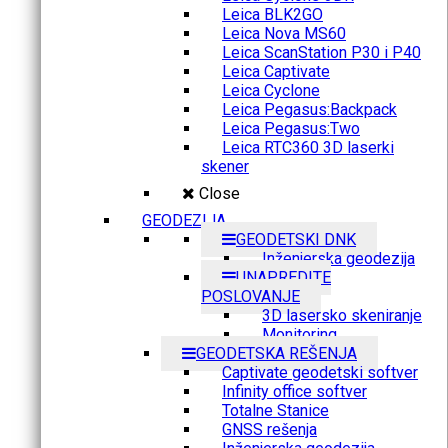
Leica BLK2GO
Leica Nova MS60
Leica ScanStation P30 i P40
Leica Captivate
Leica Cyclone
Leica Pegasus:Backpack
Leica Pegasus:Two
Leica RTC360 3D laserki
skener
Close
GEODEZIJA
GEODETSKI DNK
Inženjerska geodezija
UNAPREDITE
POSLOVANJE
3D lasersko skeniranje
Monitoring
GEODETSKA REŠENJA
Captivate geodetski softver
Infinity office softver
Totalne Stanice
GNSS rešenja