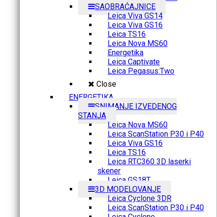
SAOBRAĆAJNICE
Leica Viva GS14
Leica Viva GS16
Leica TS16
Leica Nova MS60
Energetika
Leica Captivate
Leica Pegasus:Two
Close
ENERGETIKA
SNIMANJE IZVEDENOG
STANJA
Leica Nova MS60
Leica ScanStation P30 i P40
Leica Viva GS16
Leica TS16
Leica RTC360 3D laserki
skener
Leica GS18T
3D MODELOVANJE
Leica Cyclone 3DR
Leica ScanStation P30 i P40
Leica Cyclone