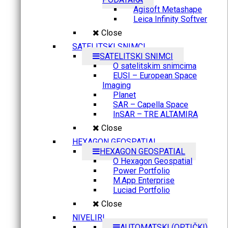
Agisoft Metashape
Leica Infinity Softver
Close
SATELITSKI SNIMCI
SATELITSKI SNIMCI
O satelitskim snimcima
EUSI – European Space
Imaging
Planet
SAR – Capella Space
InSAR – TRE ALTAMIRA
Close
HEXAGON GEOSPATIAL
HEXAGON GEOSPATIAL
O Hexagon Geospatial
Power Portfolio
M.App Enterprise
Luciad Portfolio
Close
NIVELIRI
AUTOMATSKI (OPTIČKI)