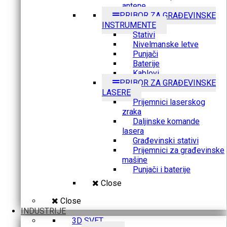
antene
PRIBOR ZA GRAĐEVINSKE
INSTRUMENTE
Stativi
Nivelmanske letve
Punjači
Baterije
Kablovi
PRIBOR ZA GRAĐEVINSKE
LASERE
Prijemnici laserskog
zraka
Daljinske komande
lasera
Građevinski stativi
Prijemnici za građevinske
mašine
Punjači i baterije
Close
Close
INDUSTRIJE
3D SVET