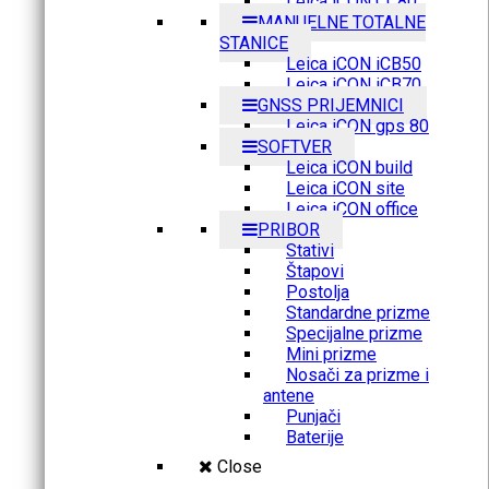
Leica iCON CC80
MANUELNE TOTALNE
STANICE
Leica iCON iCB50
Leica iCON iCB70
GNSS PRIJEMNICI
Leica iCON gps 80
SOFTVER
Leica iCON build
Leica iCON site
Leica iCON office
PRIBOR
Stativi
Štapovi
Postolja
Standardne prizme
Specijalne prizme
Mini prizme
Nosači za prizme i
antene
Punjači
Baterije
Close