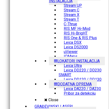
INSTALACIJA
Stream UP
Stream C
Stream X
Stream T
C-Thrue
RIS MF Hi-Mod
RIS Hi-BrigHT
RIS One & RIS Plus
Leica DSX
Leica DS2000
uViewer
IQMaps
LOKATORI INSTALACIJA
Leica Ultra
Leica DD220 / DD230
SMART
Leica DD120 / DD130
DODATNA OPREMA
Leica DA220 / DA230
Pribor za detekciju
Close
GRAĐEVINSKI LASERI