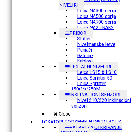
NIVELIRI
Leica NA300 serija
Leica NA500 serija
Leica NA700 serija
Leica NA2 i NAK2
PRIBOR
Stativi
Nivelmanske letve
Punjači
Baterije
Kablovi
DIGITALNI NIVELIRI
Leica LS15 & LS10
Leica Sprinter 50
Leica Sprinter
150(M)/250M
INKLINACIONI SENZORI
Nivel 210/220 inklinacioni
senzori
Close
LOKATORI PODZEMNIH INSTALACIJA
RADARI ZA OTKRIVANJE