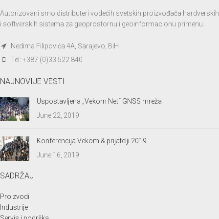
Autorizovani smo distributeri vodećih svetskih proizvođača hardverskih
i softverskih sistema za geoprostornu i geoinformacionu primenu.
Nedima Filipovića 4A, Sarajevo, BiH
Tel: +387 (0)33 522 840
NAJNOVIJE VESTI
Uspostavljena „Vekom Net“ GNSS mreža
June 22, 2019
Konferencija Vekom & prijatelji 2019
June 16, 2019
SADRŽAJ
Proizvodi
Industrije
Servis i podrška