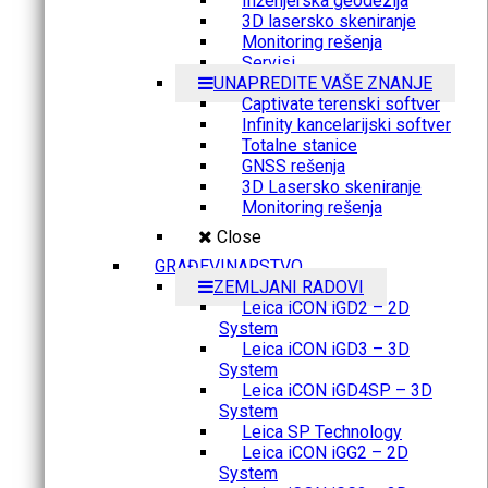
Inženjerska geodezija
3D lasersko skeniranje
Monitoring rešenja
Servisi
UNAPREDITE VAŠE ZNANJE
Captivate terenski softver
Infinity kancelarijski softver
Totalne stanice
GNSS rešenja
3D Lasersko skeniranje
Monitoring rešenja
Close
GRAĐEVINARSTVO
ZEMLJANI RADOVI
Leica iCON iGD2 – 2D
System
Leica iCON iGD3 – 3D
System
Leica iCON iGD4SP – 3D
System
Leica SP Technology
Leica iCON iGG2 – 2D
System