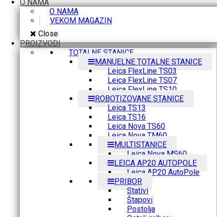
O NAMA
O NAMA
VEKOM MAGAZIN
Close
PROIZVODI
TOTALNE STANICE
MANUELNE TOTALNE STANICE
Leica FlexLine TS03
Leica FlexLine TS07
Leica FlexLine TS10
ROBOTIZOVANE STANICE
Leica TS13
Leica TS16
Leica Nova TS60
Leica Nova TM60
MULTISTANICE
Leica Nova MS60
LEICA AP20 AUTOPOLE
Leica AP20 AutoPole
PRIBOR
Stativi
Štapovi
Postolja