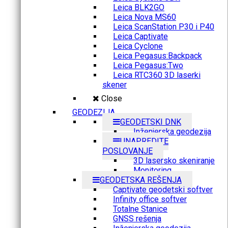
Leica BLK2GO
Leica Nova MS60
Leica ScanStation P30 i P40
Leica Captivate
Leica Cyclone
Leica Pegasus:Backpack
Leica Pegasus:Two
Leica RTC360 3D laserki
skener
Close
GEODEZIJA
GEODETSKI DNK
Inženjerska geodezija
UNAPREDITE
POSLOVANJE
3D lasersko skeniranje
Monitoring
GEODETSKA REŠENJA
Captivate geodetski softver
Infinity office softver
Totalne Stanice
GNSS rešenja