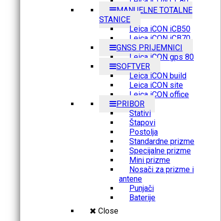
Leica iCON CC80
MANUELNE TOTALNE
STANICE
Leica iCON iCB50
Leica iCON iCB70
GNSS PRIJEMNICI
Leica iCON gps 80
SOFTVER
Leica iCON build
Leica iCON site
Leica iCON office
PRIBOR
Stativi
Štapovi
Postolja
Standardne prizme
Specijalne prizme
Mini prizme
Nosači za prizme i
antene
Punjači
Baterije
Close