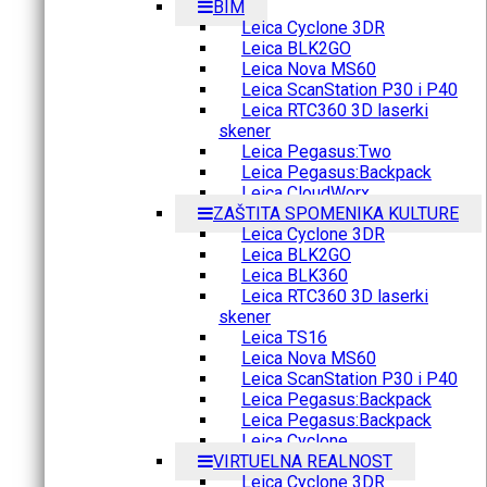
BIM
Leica Cyclone 3DR
Leica BLK2GO
Leica Nova MS60
Leica ScanStation P30 i P40
Leica RTC360 3D laserki
skener
Leica Pegasus:Two
Leica Pegasus:Backpack
Leica CloudWorx
ZAŠTITA SPOMENIKA KULTURE
Leica Cyclone 3DR
Leica BLK2GO
Leica BLK360
Leica RTC360 3D laserki
skener
Leica TS16
Leica Nova MS60
Leica ScanStation P30 i P40
Leica Pegasus:Backpack
Leica Pegasus:Backpack
Leica Cyclone
VIRTUELNA REALNOST
Leica Cyclone 3DR