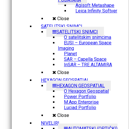
Agisoft Metashape
Leica Infinity Softver
Close
SATELITSKI SNIMCI
SATELITSKI SNIMCI
O satelitskim snimcima
EUSI – European Space
Imaging
Planet
SAR – Capella Space
InSAR – TRE ALTAMIRA
Close
HEXAGON GEOSPATIAL
HEXAGON GEOSPATIAL
O Hexagon Geospatial
Power Portfolio
M.App Enterprise
Luciad Portfolio
Close
NIVELIRI
AUTOMATSKI (OPTIČKI)