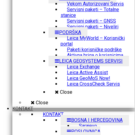
Vekom Autorizovani Servis
Servisni paketi – Totalne
stanice
Servisni paketi – GNSS
Servisni paketi – Niveliri
PODRŠKA
Leica MyWorld – Korisnički
portal
Paketi korisničke podrške
Aktivna briga o korisnicima
LEICA GEOSYSTEMS SERVISI
Leica Exchange
Leica Active Assist
Leica GeoMoS Now!
Leica CrossCheck Servis
Close
Close
KONTAKT
KONTAKT
BOSNA I HERCEGOVINA
Sarajevo
POSLOVNICA