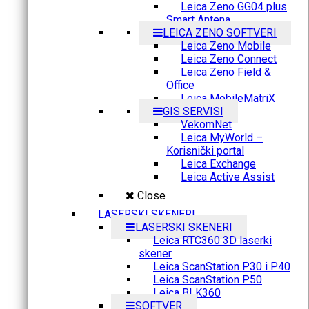
Leica Zeno GG04 plus
Smart Antena
LEICA ZENO SOFTVERI
Leica Zeno Mobile
Leica Zeno Connect
Leica Zeno Field &
Office
Leica MobileMatriX
GIS SERVISI
VekomNet
Leica MyWorld –
Korisnički portal
Leica Exchange
Leica Active Assist
Close
LASERSKI SKENERI
LASERSKI SKENERI
Leica RTC360 3D laserki
skener
Leica ScanStation P30 i P40
Leica ScanStation P50
Leica BLK360
SOFTVER