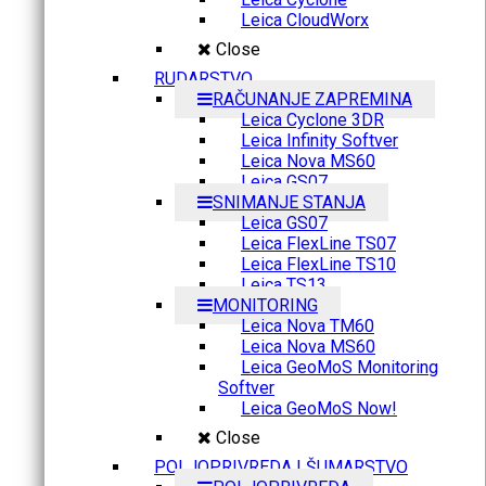
Leica CloudWorx
Close
RUDARSTVO
RAČUNANJE ZAPREMINA
Leica Cyclone 3DR
Leica Infinity Softver
Leica Nova MS60
Leica GS07
SNIMANJE STANJA
Leica GS07
Leica FlexLine TS07
Leica FlexLine TS10
Leica TS13
MONITORING
Leica Nova TM60
Leica Nova MS60
Leica GeoMoS Monitoring
Softver
Leica GeoMoS Now!
Close
POLJOPRIVREDA I ŠUMARSTVO