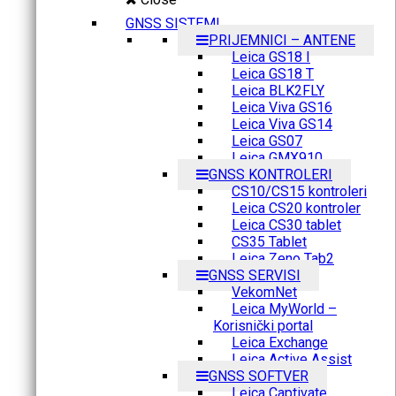
GNSS SISTEMI
PRIJEMNICI – ANTENE
Leica GS18 I
Leica GS18 T
Leica BLK2FLY
Leica Viva GS16
Leica Viva GS14
Leica GS07
Leica GMX910
GNSS KONTROLERI
CS10/CS15 kontroleri
Leica CS20 kontroler
Leica CS30 tablet
CS35 Tablet
Leica Zeno Tab2
GNSS SERVISI
VekomNet
Leica MyWorld –
Korisnički portal
Leica Exchange
Leica Active Assist
GNSS SOFTVER
Leica Captivate