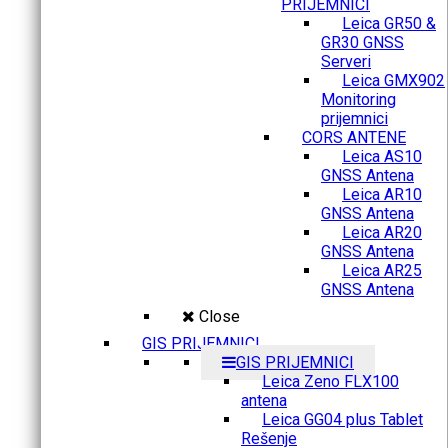
PRIJEMNICI
Leica GR50 &
GR30 GNSS
Serveri
Leica GMX902
Monitoring
prijemnici
CORS ANTENE
Leica AS10
GNSS Antena
Leica AR10
GNSS Antena
Leica AR20
GNSS Antena
Leica AR25
GNSS Antena
Close
GIS PRIJEMNICI
GIS PRIJEMNICI
Leica Zeno FLX100
antena
Leica GG04 plus Tablet
Rešenje