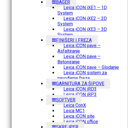
BAGER
Leica iCON iXE1 – 1D
System
Leica iCON iXE2 – 2D
System
Leica iCON iXE3 – 3D
System
FINIŠERI I FREZA
Leica iCON pave –
Asfaltiranje
Leica iCON pave –
Betoniranje
Leica iCON pave – Glodanje
Leica iCON sistem za
navođenje freza
GARNITURA ZA ŠIPOVE
Leica iCON iRD3
Leica iCON iRP3
SOFTVER
Leica ConX
Leica MC1
Leica iCON site
Leica iCON office
SKREJPER