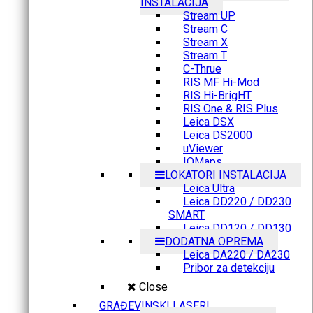
INSTALACIJA
Stream UP
Stream C
Stream X
Stream T
C-Thrue
RIS MF Hi-Mod
RIS Hi-BrigHT
RIS One & RIS Plus
Leica DSX
Leica DS2000
uViewer
IQMaps
LOKATORI INSTALACIJA
Leica Ultra
Leica DD220 / DD230
SMART
Leica DD120 / DD130
DODATNA OPREMA
Leica DA220 / DA230
Pribor za detekciju
Close
GRAĐEVINSKI LASERI