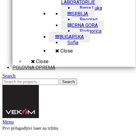
LABORATORIJE
Banja Luka
SRBIJA
Beograd
CRNA GORA
Podgorica
BUGARSKA
Sofia
Close
Close
POLOVNA OPREMA
Search
Search
Menu
Prvi prilagodljivi laser na tržištu