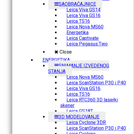
SAOBRAĆAJNICE
Leica Viva GS14
Leica Viva GS16
Leica TS16
Leica Nova MS60
Energetika
Leica Captivate
Leica Pegasus:Two
Close
ENERGETIKA
SNIMANJE IZVEDENOG
STANJA
Leica Nova MS60
Leica ScanStation P30 i P40
Leica Viva GS16
Leica TS16
Leica RTC360 3D laserki
skener
Leica GS18T
3D MODELOVANJE
Leica Cyclone 3DR
Leica ScanStation P30 i P40
Leica Cyclone