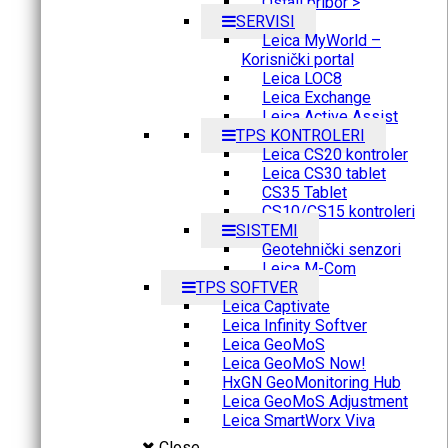
Ostali pribor >
SERVISI
Leica MyWorld –
Korisnički portal
Leica LOC8
Leica Exchange
Leica Active Assist
TPS KONTROLERI
Leica CS20 kontroler
Leica CS30 tablet
CS35 Tablet
CS10/CS15 kontroleri
SISTEMI
Geotehnički senzori
Leica M-Com
TPS SOFTVER
Leica Captivate
Leica Infinity Softver
Leica GeoMoS
Leica GeoMoS Now!
HxGN GeoMonitoring Hub
Leica GeoMoS Adjustment
Leica SmartWorx Viva
Close