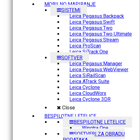
MOBILNO MAPIRANJE
SISTEMI
Leica Pegasus:Backpack
Leica Pegasus:Swift
Leica Pegasus:Two
Leica Pegasus:Two Ultimate
Leica Pegasus:Stream
Leica ProScan
Leica SiTrack:One
SOFTVER
Leica Pegasus:Manager
Leica Pegasus:WebViewer
Leica SiRailScan
Leica ATrack Suite
Leica Cyclone
Leica CloudWorx
Leica Cyclone 3DR
Close
BESPILOTNE LETELICE
BESPILOTNE LETELICE
Wingtra One
SOFTVERI ZA OBRADU
PODATAKA