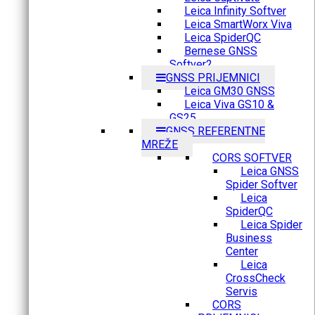
Leica Infinity Softver
Leica SmartWorx Viva
Leica SpiderQC
Bernese GNSS
Softver2
GNSS PRIJEMNICI
Leica GM30 GNSS
Leica Viva GS10 &
GS25
GNSS REFERENTNE
MREŽE
CORS SOFTVER
Leica GNSS
Spider Softver
Leica
SpiderQC
Leica Spider
Business
Center
Leica
CrossCheck
Servis
CORS