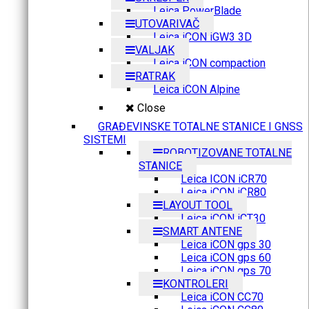
Leica PowerBlade
UTOVARIVAČ
Leica iCON iGW3 3D
VALJAK
Leica iCON compaction
RATRAK
Leica iCON Alpine
Close
GRAĐEVINSKE TOTALNE STANICE I GNSS
SISTEMI
ROBOTIZOVANE TOTALNE
STANICE
Leica ICON iCR70
Leica iCON iCR80
LAYOUT TOOL
Leica iCON iCT30
SMART ANTENE
Leica iCON gps 30
Leica iCON gps 60
Leica iCON gps 70
KONTROLERI
Leica iCON CC70