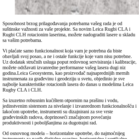
Sposobnost brzog prilagođavanja potrebama vašeg rada je od
suštinske važnosti za vaše projekte. Sa novim Leica Rugbi CLA i
Rugbi CLH rotacionim laserima, možete nadograditi lasere u skladu
sa vašim potrebama.
Vi plaćate samo funkcionalnost koja vam je potrebna da biste
obavljali svoj posao, a ne i ostale funkcije koje vam nisu potrebne.
Uz dodatak stručnih usluga poput redovnog servisiranja i kalibracije,
možete održavati izvanredne performanse vašeg lasera ​​dugi niz
godina.Leica Geosystems, kao proizvođač najnaprednijih mernih
instrumenata za građevinu i geodeziju u svetu, objedinio je sve
najbolje karakteristike rotacionih lasera do danas u modelima Leica
Rugby CLA i CLH.
Sa izuzetno robusnim kućištem otpornim na prašinu i vodu,
jedinstvenim sistemom za nivelanje i izvanrednom funkcionalnošću i
lakoćom upotrebe, instrumenti su dizajnirani za sve vrste
građevinskih radova, doprinoseći značajnom povećanju
produktivnosti i poboljšanjima za dugotrajni rad.
Od osnovnog modela – horizontalne upotrebe, do najmoćnijeg
instrumenta za nagib digitalne osovine, horizontalne i vertikalne