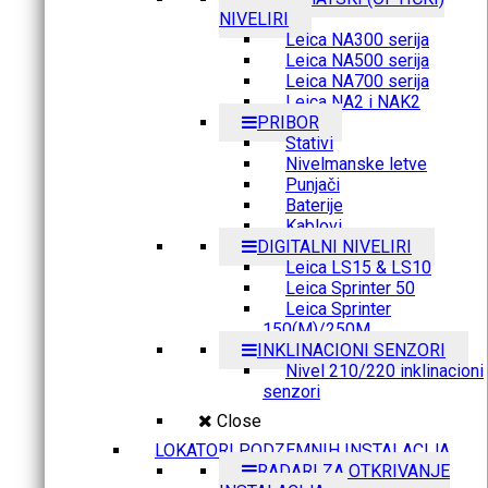
NIVELIRI
Leica NA300 serija
Leica NA500 serija
Leica NA700 serija
Leica NA2 i NAK2
PRIBOR
Stativi
Nivelmanske letve
Punjači
Baterije
Kablovi
DIGITALNI NIVELIRI
Leica LS15 & LS10
Leica Sprinter 50
Leica Sprinter
150(M)/250M
INKLINACIONI SENZORI
Nivel 210/220 inklinacioni
senzori
Close
LOKATORI PODZEMNIH INSTALACIJA
RADARI ZA OTKRIVANJE