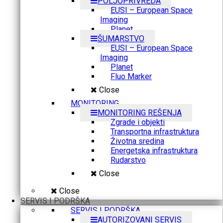
POLJOPRIVREDA
EUSI – European Space
Imaging
Planet
ŠUMARSTVO
EUSI – European Space
Imaging
Planet
Fluo Marker
Close
MONITORING
MONITORING REŠENJA
Zgrade i objekti
Transportna infrastruktura
Životna sredina
Energetska infrastruktura
Rudarstvo
Close
Close
SERVIS I PODRŠKA
SERVIS I PODRŠKA
AUTORIZOVANI SERVIS