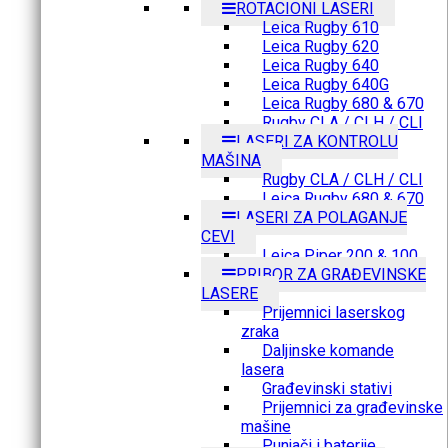
ROTACIONI LASERI
Leica Rugby 610
Leica Rugby 620
Leica Rugby 640
Leica Rugby 640G
Leica Rugby 680 & 670
Rugby CLA / CLH / CLI
LASERI ZA KONTROLU
MAŠINA
Rugby CLA / CLH / CLI
Leica Rugby 680 & 670
LASERI ZA POLAGANJE
CEVI
Leica Piper 200 & 100
PRIBOR ZA GRAĐEVINSKE
LASERE
Prijemnici laserskog
zraka
Daljinske komande
lasera
Građevinski stativi
Prijemnici za građevinske
mašine
Punjači i baterije