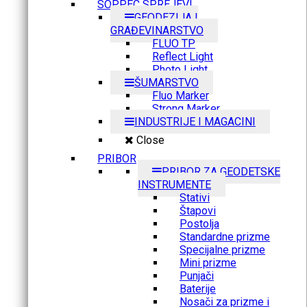
SOPPEC SPREJEVI
GEODEZIJA I
GRAĐEVINARSTVO
FLUO TP
Reflect Light
Photo Light
ŠUMARSTVO
Fluo Marker
Strong Marker
INDUSTRIJE I MAGACINI
Close
PRIBOR
PRIBOR ZA GEODETSKE
INSTRUMENTE
Stativi
Štapovi
Postolja
Standardne prizme
Specijalne prizme
Mini prizme
Punjači
Baterije
Nosači za prizme i