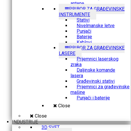
antene
PRIBOR ZA GRAĐEVINSKE
INSTRUMENTE
Stativi
Nivelmanske letve
Punjači
Baterije
Kablovi
PRIBOR ZA GRAĐEVINSKE
LASERE
Prijemnici laserskog
zraka
Daljinske komande
lasera
Građevinski stativi
Prijemnici za građevinske
mašine
Punjači i baterije
Close
Close
INDUSTRIJE
3D SVET