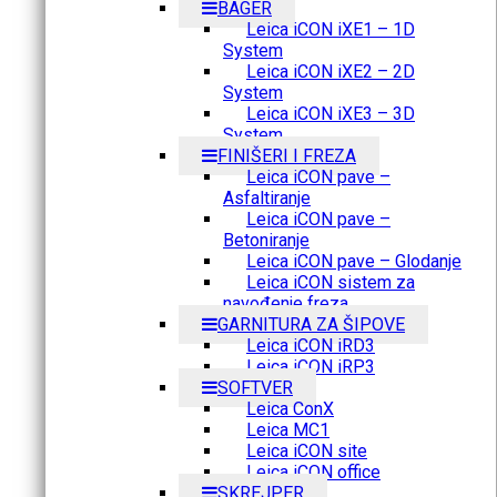
BAGER
Leica iCON iXE1 – 1D
System
Leica iCON iXE2 – 2D
System
Leica iCON iXE3 – 3D
System
FINIŠERI I FREZA
Leica iCON pave –
Asfaltiranje
Leica iCON pave –
Betoniranje
Leica iCON pave – Glodanje
Leica iCON sistem za
navođenje freza
GARNITURA ZA ŠIPOVE
Leica iCON iRD3
Leica iCON iRP3
SOFTVER
Leica ConX
Leica MC1
Leica iCON site
Leica iCON office
SKREJPER