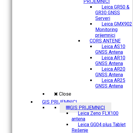
PRIJEMNICI
Leica GR50 &
GR30 GNSS
Serveri
Leica GMX902
Monitoring
prijemnici
CORS ANTENE
Leica AS10
GNSS Antena
Leica AR10
GNSS Antena
Leica AR20
GNSS Antena
Leica AR25
GNSS Antena
Close
GIS PRIJEMNICI
GIS PRIJEMNICI
Leica Zeno FLX100
antena
Leica GG04 plus Tablet
Rešenje