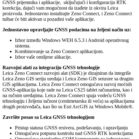
GNSS prijemnika i aplikacije, uključujući i konfiguraciju RTK
korekcija, dajući vam mogućnost da izađete iz okvira Leica
proizvoda. Jednostavno instalirajte Zeno Connect, i Zeno Connect
tulbar će biti aktivan u pozadini vaše aplikacije.
Jednostavno upravljajte GNSS podacima na željeni način uz:
Izbor između Windows WEH 6.5.3 i Android operativnog
sistema.
Kombinovanje sa Zeno Connect aplikacijom.
Izbor vaše omiljene alikacije.
Razvojni alati za integraciju GNSS tehnologije
Leica Zeno Connect razvojni alat (SDK) je dizajniran da integriše
Leica Zeno GIS seriju uređaja i Leica Zeno GIS senzore sa drugim
GIS aplikacijama. Leica Zeno Connect omogućava razvoj moćnih
GNSS-aplikacija koje rade na Leica CS25 tablet računarima, kao i
na ručnim uređajima. Leica Zeno Connect spaja vodeću GNSS
tehnologiju i željenu tačnost (centimetarska ili veća) sa aplikacijama
drugih proizvođača, kao što su Esri ArcGIS za Windows Mobile®.
Završite posao sa Leica GNSS tehnologijom
Pristup statusu GNSS resivera, podešavanju, i upravljanju
Omogućava potpunu kontrolu nad GNSS RTK korekcijama
Omogućava standardne COM komponente za jednostavnu