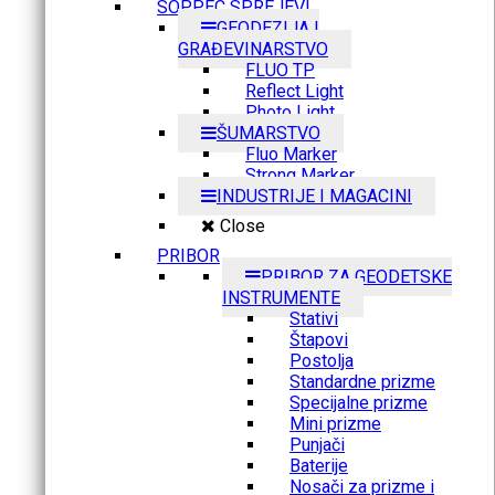
SOPPEC SPREJEVI
GEODEZIJA I
GRAĐEVINARSTVO
FLUO TP
Reflect Light
Photo Light
ŠUMARSTVO
Fluo Marker
Strong Marker
INDUSTRIJE I MAGACINI
Close
PRIBOR
PRIBOR ZA GEODETSKE
INSTRUMENTE
Stativi
Štapovi
Postolja
Standardne prizme
Specijalne prizme
Mini prizme
Punjači
Baterije
Nosači za prizme i