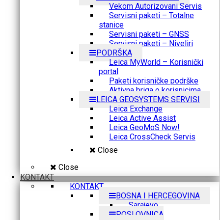
Vekom Autorizovani Servis
Servisni paketi – Totalne
stanice
Servisni paketi – GNSS
Servisni paketi – Niveliri
PODRŠKA
Leica MyWorld – Korisnički
portal
Paketi korisničke podrške
Aktivna briga o korisnicima
LEICA GEOSYSTEMS SERVISI
Leica Exchange
Leica Active Assist
Leica GeoMoS Now!
Leica CrossCheck Servis
Close
Close
KONTAKT
KONTAKT
BOSNA I HERCEGOVINA
Sarajevo
POSLOVNICA