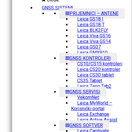
GNSS SISTEMI
PRIJEMNICI – ANTENE
Leica GS18 I
Leica GS18 T
Leica BLK2FLY
Leica Viva GS16
Leica Viva GS14
Leica GS07
Leica GMX910
GNSS KONTROLERI
CS10/CS15 kontroleri
Leica CS20 kontroler
Leica CS30 tablet
CS35 Tablet
Leica Zeno Tab2
GNSS SERVISI
VekomNet
Leica MyWorld –
Korisnički portal
Leica Exchange
Leica Active Assist
GNSS SOFTVER
Leica Captivate