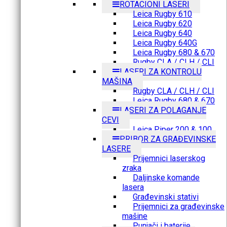
ROTACIONI LASERI
Leica Rugby 610
Leica Rugby 620
Leica Rugby 640
Leica Rugby 640G
Leica Rugby 680 & 670
Rugby CLA / CLH / CLI
LASERI ZA KONTROLU
MAŠINA
Rugby CLA / CLH / CLI
Leica Rugby 680 & 670
LASERI ZA POLAGANJE
CEVI
Leica Piper 200 & 100
PRIBOR ZA GRAĐEVINSKE
LASERE
Prijemnici laserskog
zraka
Daljinske komande
lasera
Građevinski stativi
Prijemnici za građevinske
mašine
Punjači i baterije