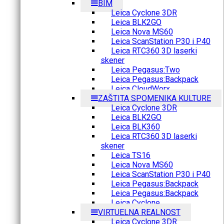
BIM
Leica Cyclone 3DR
Leica BLK2GO
Leica Nova MS60
Leica ScanStation P30 i P40
Leica RTC360 3D laserki
skener
Leica Pegasus:Two
Leica Pegasus:Backpack
Leica CloudWorx
ZAŠTITA SPOMENIKA KULTURE
Leica Cyclone 3DR
Leica BLK2GO
Leica BLK360
Leica RTC360 3D laserki
skener
Leica TS16
Leica Nova MS60
Leica ScanStation P30 i P40
Leica Pegasus:Backpack
Leica Pegasus:Backpack
Leica Cyclone
VIRTUELNA REALNOST
Leica Cyclone 3DR