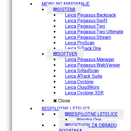
MOBILNO MAPIRANJE
SISTEMI
Leica Pegasus:Backpack
Leica Pegasus:Swift
Leica Pegasus:Two
Leica Pegasus:Two Ultimate
Leica Pegasus:Stream
Leica ProScan
Leica SiTrack:One
SOFTVER
Leica Pegasus:Manager
Leica Pegasus:WebViewer
Leica SiRailScan
Leica ATrack Suite
Leica Cyclone
Leica CloudWorx
Leica Cyclone 3DR
Close
BESPILOTNE LETELICE
BESPILOTNE LETELICE
Wingtra One
SOFTVERI ZA OBRADU
PODATAKA