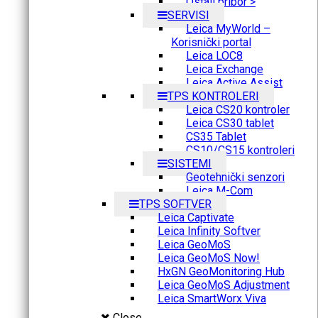
Ostali pribor >
SERVISI
Leica MyWorld –
Korisnički portal
Leica LOC8
Leica Exchange
Leica Active Assist
TPS KONTROLERI
Leica CS20 kontroler
Leica CS30 tablet
CS35 Tablet
CS10/CS15 kontroleri
SISTEMI
Geotehnički senzori
Leica M-Com
TPS SOFTVER
Leica Captivate
Leica Infinity Softver
Leica GeoMoS
Leica GeoMoS Now!
HxGN GeoMonitoring Hub
Leica GeoMoS Adjustment
Leica SmartWorx Viva
Close