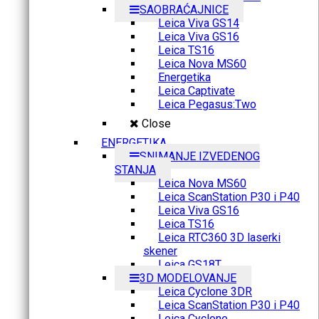
SAOBRAĆAJNICE
Leica Viva GS14
Leica Viva GS16
Leica TS16
Leica Nova MS60
Energetika
Leica Captivate
Leica Pegasus:Two
Close
ENERGETIKA
SNIMANJE IZVEDENOG
STANJA
Leica Nova MS60
Leica ScanStation P30 i P40
Leica Viva GS16
Leica TS16
Leica RTC360 3D laserki
skener
Leica GS18T
3D MODELOVANJE
Leica Cyclone 3DR
Leica ScanStation P30 i P40
Leica Cyclone