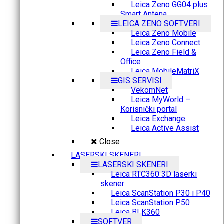
Leica Zeno GG04 plus
Smart Antena
LEICA ZENO SOFTVERI
Leica Zeno Mobile
Leica Zeno Connect
Leica Zeno Field &
Office
Leica MobileMatriX
GIS SERVISI
VekomNet
Leica MyWorld –
Korisnički portal
Leica Exchange
Leica Active Assist
Close
LASERSKI SKENERI
LASERSKI SKENERI
Leica RTC360 3D laserki
skener
Leica ScanStation P30 i P40
Leica ScanStation P50
Leica BLK360
SOFTVER