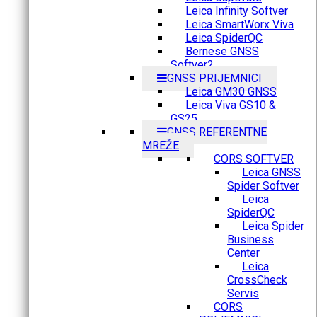
Leica Infinity Softver
Leica SmartWorx Viva
Leica SpiderQC
Bernese GNSS
Softver2
GNSS PRIJEMNICI
Leica GM30 GNSS
Leica Viva GS10 &
GS25
GNSS REFERENTNE
MREŽE
CORS SOFTVER
Leica GNSS
Spider Softver
Leica
SpiderQC
Leica Spider
Business
Center
Leica
CrossCheck
Servis
CORS