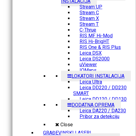
INSTALACIJA
Stream UP
Stream C
Stream X
Stream T
C-Thrue
RIS MF Hi-Mod
RIS Hi-BrigHT
RIS One & RIS Plus
Leica DSX
Leica DS2000
uViewer
IQMaps
LOKATORI INSTALACIJA
Leica Ultra
Leica DD220 / DD230
SMART
Leica DD120 / DD130
DODATNA OPREMA
Leica DA220 / DA230
Pribor za detekciju
Close
GRAĐEVINSKI LASERI