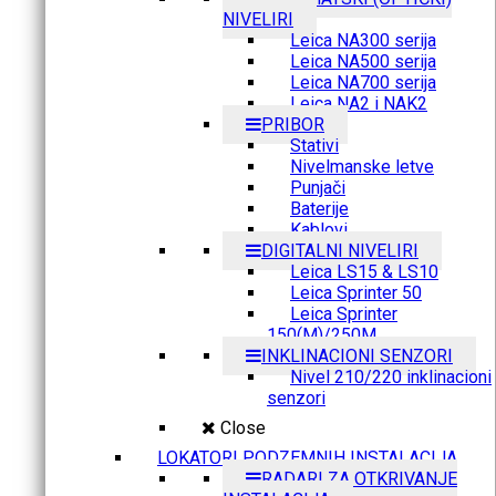
NIVELIRI
Leica NA300 serija
Leica NA500 serija
Leica NA700 serija
Leica NA2 i NAK2
PRIBOR
Stativi
Nivelmanske letve
Punjači
Baterije
Kablovi
DIGITALNI NIVELIRI
Leica LS15 & LS10
Leica Sprinter 50
Leica Sprinter
150(M)/250M
INKLINACIONI SENZORI
Nivel 210/220 inklinacioni
senzori
Close
LOKATORI PODZEMNIH INSTALACIJA
RADARI ZA OTKRIVANJE