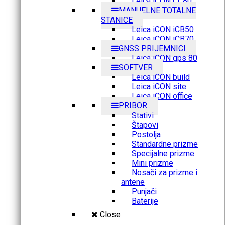
Leica iCON CC80
MANUELNE TOTALNE
STANICE
Leica iCON iCB50
Leica iCON iCB70
GNSS PRIJEMNICI
Leica iCON gps 80
SOFTVER
Leica iCON build
Leica iCON site
Leica iCON office
PRIBOR
Stativi
Štapovi
Postolja
Standardne prizme
Specijalne prizme
Mini prizme
Nosači za prizme i
antene
Punjači
Baterije
Close