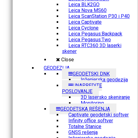
Leica BLK2GO
Leica Nova MS60
Leica ScanStation P30 i P40
Leica Captivate
Leica Cyclone
Leica Pegasus:Backpack
Leica Pegasus:Two
Leica RTC360 3D laserki
skener
Close
GEODEZIJA
GEODETSKI DNK
Inženjerska geodezija
UNAPREDITE
POSLOVANJE
3D lasersko skeniranje
Monitoring
GEODETSKA REŠENJA
Captivate geodetski softver
Infinity office softver
Totalne Stanice
GNSS rešenja