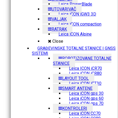
Leica PowerBlade
UTOVARIVAČ
Leica iCON iGW3 3D
VALJAK
Leica iCON compaction
RATRAK
Leica iCON Alpine
Close
GRAĐEVINSKE TOTALNE STANICE I GNSS
SISTEMI
ROBOTIZOVANE TOTALNE
STANICE
Leica ICON iCR70
Leica iCON iCR80
LAYOUT TOOL
Leica iCON iCT30
SMART ANTENE
Leica iCON gps 30
Leica iCON gps 60
Leica iCON gps 70
KONTROLERI
Leica iCON CC70