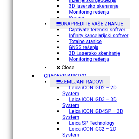
Inženjerska geodezija
3D lasersko skeniranje
Monitoring rešenja
Servisi
UNAPREDITE VAŠE ZNANJE
Captivate terenski softver
Infinity kancelarijski softver
Totalne stanice
GNSS rešenja
3D Lasersko skeniranje
Monitoring rešenja
Close
GRAĐEVINARSTVO
ZEMLJANI RADOVI
Leica iCON iGD2 – 2D
System
Leica iCON iGD3 – 3D
System
Leica iCON iGD4SP – 3D
System
Leica SP Technology
Leica iCON iGG2 – 2D
System