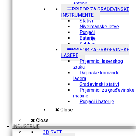
antene
PRIBOR ZA GRAĐEVINSKE
INSTRUMENTE
Stativi
Nivelmanske letve
Punjači
Baterije
Kablovi
PRIBOR ZA GRAĐEVINSKE
LASERE
Prijemnici laserskog
zraka
Daljinske komande
lasera
Građevinski stativi
Prijemnici za građevinske
mašine
Punjači i baterije
Close
Close
INDUSTRIJE
3D SVET