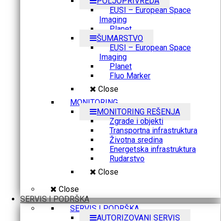
POLJOPRIVREDA
EUSI – European Space
Imaging
Planet
ŠUMARSTVO
EUSI – European Space
Imaging
Planet
Fluo Marker
Close
MONITORING
MONITORING REŠENJA
Zgrade i objekti
Transportna infrastruktura
Životna sredina
Energetska infrastruktura
Rudarstvo
Close
Close
SERVIS I PODRŠKA
SERVIS I PODRŠKA
AUTORIZOVANI SERVIS