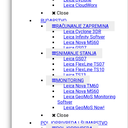
Leica CloudWorx
Close
RUDARSTVO
RAČUNANJE ZAPREMINA
Leica Cyclone 3DR
Leica Infinity Softver
Leica Nova MS60
Leica GS07
SNIMANJE STANJA
Leica GS07
Leica FlexLine TS07
Leica FlexLine TS10
Leica TS13
MONITORING
Leica Nova TM60
Leica Nova MS60
Leica GeoMoS Monitoring
Softver
Leica GeoMoS Now!
Close
POLJOPRIVREDA I ŠUMARSTVO