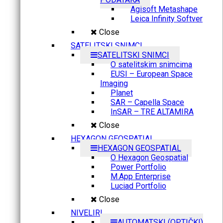
Agisoft Metashape
Leica Infinity Softver
Close
SATELITSKI SNIMCI
SATELITSKI SNIMCI
O satelitskim snimcima
EUSI – European Space
Imaging
Planet
SAR – Capella Space
InSAR – TRE ALTAMIRA
Close
HEXAGON GEOSPATIAL
HEXAGON GEOSPATIAL
O Hexagon Geospatial
Power Portfolio
M.App Enterprise
Luciad Portfolio
Close
NIVELIRI
AUTOMATSKI (OPTIČKI)