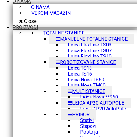
O NAMA
O NAMA
VEKOM MAGAZIN
Close
PROIZVODI
TOTALNE STANICE
MANUELNE TOTALNE STANICE
Leica FlexLine TS03
Leica FlexLine TS07
Leica FlexLine TS10
ROBOTIZOVANE STANICE
Leica TS13
Leica TS16
Leica Nova TS60
Leica Nova TM60
MULTISTANICE
Leica Nova MS60
LEICA AP20 AUTOPOLE
Leica AP20 AutoPole
PRIBOR
Stativi
Štapovi
Postolja