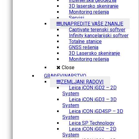
Inženjerska geodezija
3D lasersko skeniranje
Monitoring rešenja
Servisi
UNAPREDITE VAŠE ZNANJE
Captivate terenski softver
Infinity kancelarijski softver
Totalne stanice
GNSS rešenja
3D Lasersko skeniranje
Monitoring rešenja
Close
GRAĐEVINARSTVO
ZEMLJANI RADOVI
Leica iCON iGD2 – 2D
System
Leica iCON iGD3 – 3D
System
Leica iCON iGD4SP – 3D
System
Leica SP Technology
Leica iCON iGG2 – 2D
System