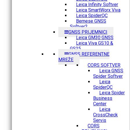
Leica Infinity Softver
Leica SmartWorx Viva
Leica SpiderQC
Bernese GNSS
Softver2
GNSS PRIJEMNICI
Leica GM30 GNSS
Leica Viva GS10 &
GS25
GNSS REFERENTNE
MREŽE
CORS SOFTVER
Leica GNSS
Spider Softver
Leica
SpiderQC
Leica Spider
Business
Center
Leica
CrossCheck
Servis
CORS