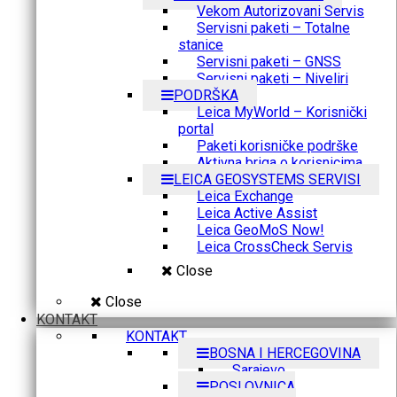
Vekom Autorizovani Servis
Servisni paketi – Totalne
stanice
Servisni paketi – GNSS
Servisni paketi – Niveliri
PODRŠKA
Leica MyWorld – Korisnički
portal
Paketi korisničke podrške
Aktivna briga o korisnicima
LEICA GEOSYSTEMS SERVISI
Leica Exchange
Leica Active Assist
Leica GeoMoS Now!
Leica CrossCheck Servis
Close
Close
KONTAKT
KONTAKT
BOSNA I HERCEGOVINA
Sarajevo
POSLOVNICA