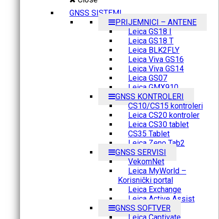
GNSS SISTEMI
PRIJEMNICI – ANTENE
Leica GS18 I
Leica GS18 T
Leica BLK2FLY
Leica Viva GS16
Leica Viva GS14
Leica GS07
Leica GMX910
GNSS KONTROLERI
CS10/CS15 kontroleri
Leica CS20 kontroler
Leica CS30 tablet
CS35 Tablet
Leica Zeno Tab2
GNSS SERVISI
VekomNet
Leica MyWorld –
Korisnički portal
Leica Exchange
Leica Active Assist
GNSS SOFTVER
Leica Captivate