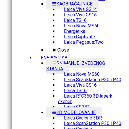
SAOBRAĆAJNICE
Leica Viva GS14
Leica Viva GS16
Leica TS16
Leica Nova MS60
Energetika
Leica Captivate
Leica Pegasus:Two
Close
ENERGETIKA
SNIMANJE IZVEDENOG
STANJA
Leica Nova MS60
Leica ScanStation P30 i P40
Leica Viva GS16
Leica TS16
Leica RTC360 3D laserki
skener
Leica GS18T
3D MODELOVANJE
Leica Cyclone 3DR
Leica ScanStation P30 i P40
Leica Cyclone