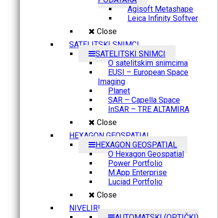
Agisoft Metashape
Leica Infinity Softver
Close
SATELITSKI SNIMCI
SATELITSKI SNIMCI
O satelitskim snimcima
EUSI – European Space
Imaging
Planet
SAR – Capella Space
InSAR – TRE ALTAMIRA
Close
HEXAGON GEOSPATIAL
HEXAGON GEOSPATIAL
O Hexagon Geospatial
Power Portfolio
M.App Enterprise
Luciad Portfolio
Close
NIVELIRI
AUTOMATSKI (OPTIČKI)