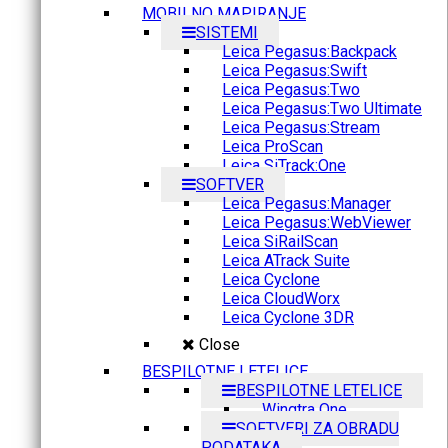
MOBILNO MAPIRANJE
SISTEMI
Leica Pegasus:Backpack
Leica Pegasus:Swift
Leica Pegasus:Two
Leica Pegasus:Two Ultimate
Leica Pegasus:Stream
Leica ProScan
Leica SiTrack:One
SOFTVER
Leica Pegasus:Manager
Leica Pegasus:WebViewer
Leica SiRailScan
Leica ATrack Suite
Leica Cyclone
Leica CloudWorx
Leica Cyclone 3DR
Close
BESPILOTNE LETELICE
BESPILOTNE LETELICE
Wingtra One
SOFTVERI ZA OBRADU
PODATAKA