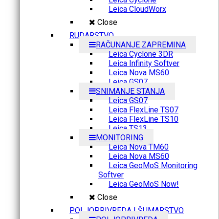
Leica CloudWorx
Close
RUDARSTVO
RAČUNANJE ZAPREMINA
Leica Cyclone 3DR
Leica Infinity Softver
Leica Nova MS60
Leica GS07
SNIMANJE STANJA
Leica GS07
Leica FlexLine TS07
Leica FlexLine TS10
Leica TS13
MONITORING
Leica Nova TM60
Leica Nova MS60
Leica GeoMoS Monitoring
Softver
Leica GeoMoS Now!
Close
POLJOPRIVREDA I ŠUMARSTVO