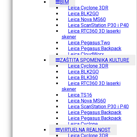
BIM
Leica Cyclone 3DR
Leica BLK2GO
Leica Nova MS60
Leica ScanStation P30 i P40
Leica RTC360 3D laserki
skener
Leica Pegasus:Two
Leica Pegasus:Backpack
Leica CloudWorx
ZAŠTITA SPOMENIKA KULTURE
Leica Cyclone 3DR
Leica BLK2GO
Leica BLK360
Leica RTC360 3D laserki
skener
Leica TS16
Leica Nova MS60
Leica ScanStation P30 i P40
Leica Pegasus:Backpack
Leica Pegasus:Backpack
Leica Cyclone
VIRTUELNA REALNOST
Leica Cyclone 3DR