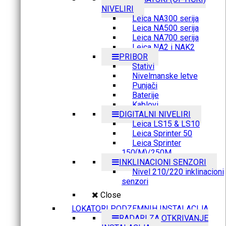
NIVELIRI
Leica NA300 serija
Leica NA500 serija
Leica NA700 serija
Leica NA2 i NAK2
PRIBOR
Stativi
Nivelmanske letve
Punjači
Baterije
Kablovi
DIGITALNI NIVELIRI
Leica LS15 & LS10
Leica Sprinter 50
Leica Sprinter
150(M)/250M
INKLINACIONI SENZORI
Nivel 210/220 inklinacioni
senzori
Close
LOKATORI PODZEMNIH INSTALACIJA
RADARI ZA OTKRIVANJE