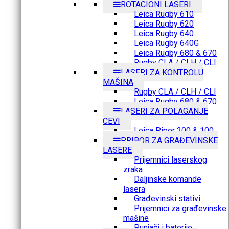
ROTACIONI LASERI
Leica Rugby 610
Leica Rugby 620
Leica Rugby 640
Leica Rugby 640G
Leica Rugby 680 & 670
Rugby CLA / CLH / CLI
LASERI ZA KONTROLU
MAŠINA
Rugby CLA / CLH / CLI
Leica Rugby 680 & 670
LASERI ZA POLAGANJE
CEVI
Leica Piper 200 & 100
PRIBOR ZA GRAĐEVINSKE
LASERE
Prijemnici laserskog
zraka
Daljinske komande
lasera
Građevinski stativi
Prijemnici za građevinske
mašine
Punjači i baterije