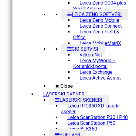
Leica Zeno GG04 plus
Smart Antena
LEICA ZENO SOFTVERI
Leica Zeno Mobile
Leica Zeno Connect
Leica Zeno Field &
Office
Leica MobileMatriX
GIS SERVISI
VekomNet
Leica MyWorld –
Korisnički portal
Leica Exchange
Leica Active Assist
Close
LASERSKI SKENERI
LASERSKI SKENERI
Leica RTC360 3D laserki
skener
Leica ScanStation P30 i P40
Leica ScanStation P50
Leica BLK360
SOFTVER