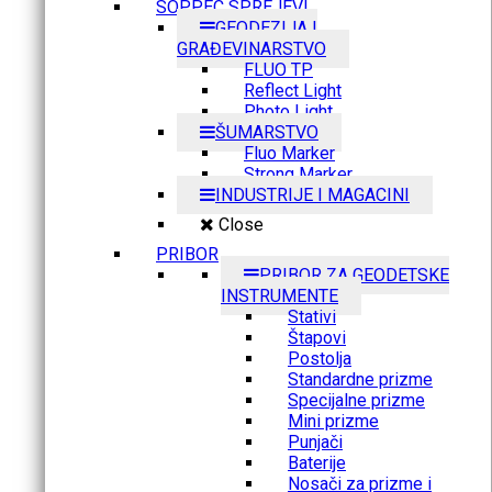
SOPPEC SPREJEVI
GEODEZIJA I
GRAĐEVINARSTVO
FLUO TP
Reflect Light
Photo Light
ŠUMARSTVO
Fluo Marker
Strong Marker
INDUSTRIJE I MAGACINI
Close
PRIBOR
PRIBOR ZA GEODETSKE
INSTRUMENTE
Stativi
Štapovi
Postolja
Standardne prizme
Specijalne prizme
Mini prizme
Punjači
Baterije
Nosači za prizme i