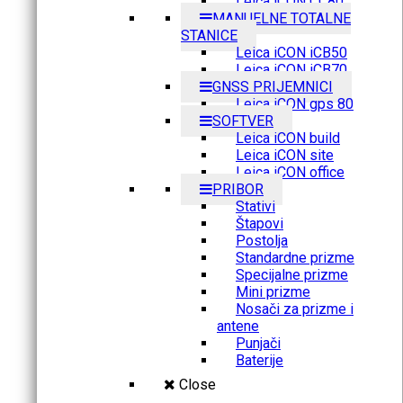
Leica iCON CC80
MANUELNE TOTALNE
STANICE
Leica iCON iCB50
Leica iCON iCB70
GNSS PRIJEMNICI
Leica iCON gps 80
SOFTVER
Leica iCON build
Leica iCON site
Leica iCON office
PRIBOR
Stativi
Štapovi
Postolja
Standardne prizme
Specijalne prizme
Mini prizme
Nosači za prizme i
antene
Punjači
Baterije
Close