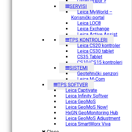
Ostali pribor >
SERVISI
Leica MyWorld –
Korisnički portal
Leica LOC8
Leica Exchange
Leica Active Assist
TPS KONTROLERI
Leica CS20 kontroler
Leica CS30 tablet
CS35 Tablet
CS10/CS15 kontroleri
SISTEMI
Geotehnički senzori
Leica M-Com
TPS SOFTVER
Leica Captivate
Leica Infinity Softver
Leica GeoMoS
Leica GeoMoS Now!
HxGN GeoMonitoring Hub
Leica GeoMoS Adjustment
Leica SmartWorx Viva
Close