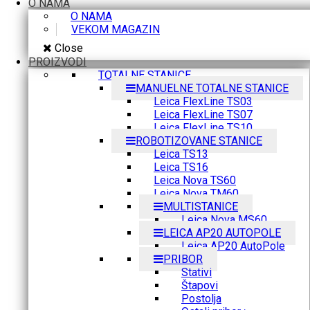
O NAMA
O NAMA
VEKOM MAGAZIN
Close
PROIZVODI
TOTALNE STANICE
MANUELNE TOTALNE STANICE
Leica FlexLine TS03
Leica FlexLine TS07
Leica FlexLine TS10
ROBOTIZOVANE STANICE
Leica TS13
Leica TS16
Leica Nova TS60
Leica Nova TM60
MULTISTANICE
Leica Nova MS60
LEICA AP20 AUTOPOLE
Leica AP20 AutoPole
PRIBOR
Stativi
Štapovi
Postolja