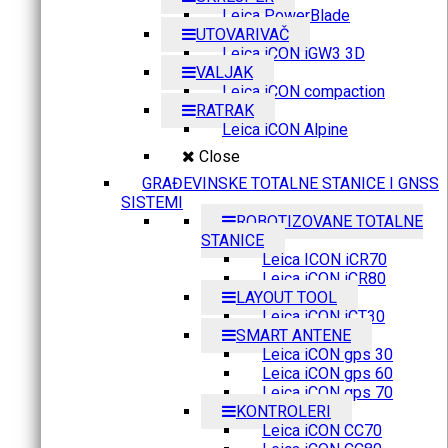
Leica PowerBlade
UTOVARIVAČ
Leica iCON iGW3 3D
VALJAK
Leica iCON compaction
RATRAK
Leica iCON Alpine
Close
GRAĐEVINSKE TOTALNE STANICE I GNSS
SISTEMI
ROBOTIZOVANE TOTALNE
STANICE
Leica ICON iCR70
Leica iCON iCR80
LAYOUT TOOL
Leica iCON iCT30
SMART ANTENE
Leica iCON gps 30
Leica iCON gps 60
Leica iCON gps 70
KONTROLERI
Leica iCON CC70