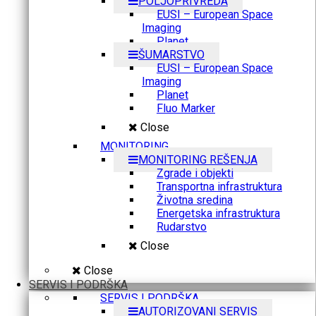
POLJOPRIVREDA
EUSI – European Space
Imaging
Planet
ŠUMARSTVO
EUSI – European Space
Imaging
Planet
Fluo Marker
Close
MONITORING
MONITORING REŠENJA
Zgrade i objekti
Transportna infrastruktura
Životna sredina
Energetska infrastruktura
Rudarstvo
Close
Close
SERVIS I PODRŠKA
SERVIS I PODRŠKA
AUTORIZOVANI SERVIS