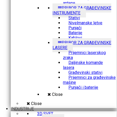
antene
PRIBOR ZA GRAĐEVINSKE
INSTRUMENTE
Stativi
Nivelmanske letve
Punjači
Baterije
Kablovi
PRIBOR ZA GRAĐEVINSKE
LASERE
Prijemnici laserskog
zraka
Daljinske komande
lasera
Građevinski stativi
Prijemnici za građevinske
mašine
Punjači i baterije
Close
Close
INDUSTRIJE
3D SVET