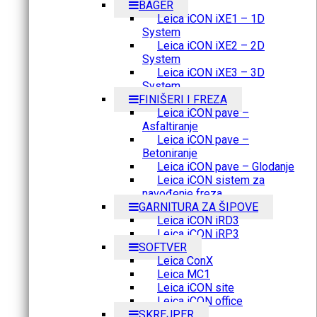
BAGER
Leica iCON iXE1 – 1D
System
Leica iCON iXE2 – 2D
System
Leica iCON iXE3 – 3D
System
FINIŠERI I FREZA
Leica iCON pave –
Asfaltiranje
Leica iCON pave –
Betoniranje
Leica iCON pave – Glodanje
Leica iCON sistem za
navođenje freza
GARNITURA ZA ŠIPOVE
Leica iCON iRD3
Leica iCON iRP3
SOFTVER
Leica ConX
Leica MC1
Leica iCON site
Leica iCON office
SKREJPER