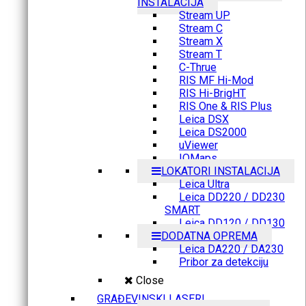
INSTALACIJA
Stream UP
Stream C
Stream X
Stream T
C-Thrue
RIS MF Hi-Mod
RIS Hi-BrigHT
RIS One & RIS Plus
Leica DSX
Leica DS2000
uViewer
IQMaps
LOKATORI INSTALACIJA
Leica Ultra
Leica DD220 / DD230
SMART
Leica DD120 / DD130
DODATNA OPREMA
Leica DA220 / DA230
Pribor za detekciju
Close
GRAĐEVINSKI LASERI