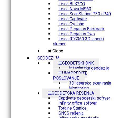
Leica BLK2GO
Leica Nova MS60
Leica ScanStation P30 i P40
Leica Captivate
Leica Cyclone
Leica Pegasus:Backpack
Leica Pegasus:Two
Leica RTC360 3D laserki
skener
Close
GEODEZIJA
GEODETSKI DNK
Inženjerska geodezija
UNAPREDITE
POSLOVANJE
3D lasersko skeniranje
Monitoring
GEODETSKA REŠENJA
Captivate geodetski softver
Infinity office softver
Totalne Stanice
GNSS rešenja