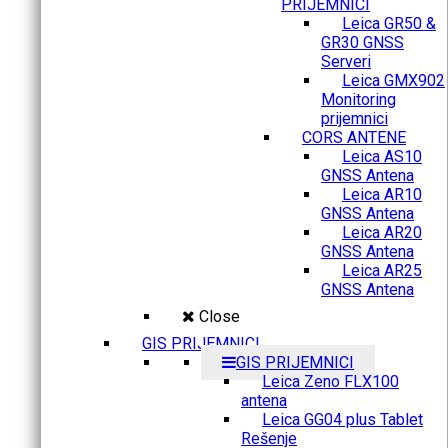
PRIJEMNICI
Leica GR50 &
GR30 GNSS
Serveri
Leica GMX902
Monitoring
prijemnici
CORS ANTENE
Leica AS10
GNSS Antena
Leica AR10
GNSS Antena
Leica AR20
GNSS Antena
Leica AR25
GNSS Antena
Close
GIS PRIJEMNICI
GIS PRIJEMNICI
Leica Zeno FLX100
antena
Leica GG04 plus Tablet
Rešenje