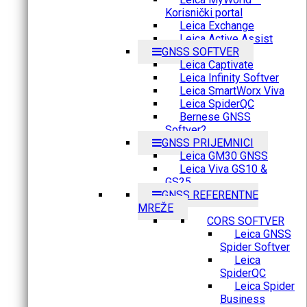
Korisnički portal
Leica Exchange
Leica Active Assist
GNSS SOFTVER
Leica Captivate
Leica Infinity Softver
Leica SmartWorx Viva
Leica SpiderQC
Bernese GNSS
Softver2
GNSS PRIJEMNICI
Leica GM30 GNSS
Leica Viva GS10 &
GS25
GNSS REFERENTNE
MREŽE
CORS SOFTVER
Leica GNSS
Spider Softver
Leica
SpiderQC
Leica Spider
Business