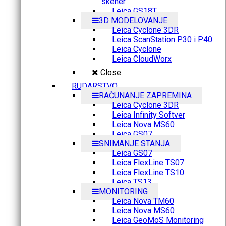
skener
Leica GS18T
3D MODELOVANJE
Leica Cyclone 3DR
Leica ScanStation P30 i P40
Leica Cyclone
Leica CloudWorx
Close
RUDARSTVO
RAČUNANJE ZAPREMINA
Leica Cyclone 3DR
Leica Infinity Softver
Leica Nova MS60
Leica GS07
SNIMANJE STANJA
Leica GS07
Leica FlexLine TS07
Leica FlexLine TS10
Leica TS13
MONITORING
Leica Nova TM60
Leica Nova MS60
Leica GeoMoS Monitoring