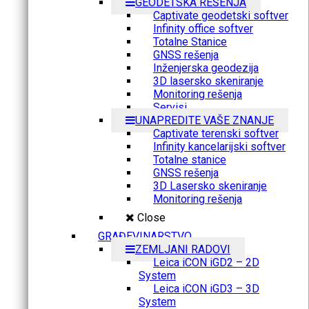
GEODETSKA REŠENJA
Captivate geodetski softver
Infinity office softver
Totalne Stanice
GNSS rešenja
Inženjerska geodezija
3D lasersko skeniranje
Monitoring rešenja
Servisi
UNAPREDITE VAŠE ZNANJE
Captivate terenski softver
Infinity kancelarijski softver
Totalne stanice
GNSS rešenja
3D Lasersko skeniranje
Monitoring rešenja
Close
GRAĐEVINARSTVO
ZEMLJANI RADOVI
Leica iCON iGD2 – 2D
System
Leica iCON iGD3 – 3D
System