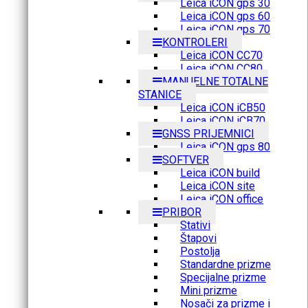
Leica iCON gps 30
Leica iCON gps 60
Leica iCON gps 70
KONTROLERI
Leica iCON CC70
Leica iCON CC80
MANUELNE TOTALNE
STANICE
Leica iCON iCB50
Leica iCON iCB70
GNSS PRIJEMNICI
Leica iCON gps 80
SOFTVER
Leica iCON build
Leica iCON site
Leica iCON office
PRIBOR
Stativi
Štapovi
Postolja
Standardne prizme
Specijalne prizme
Mini prizme
Nosači za prizme i