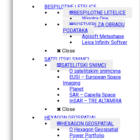
BESPILOTNE LETELICE
BESPILOTNE LETELICE
Wingtra One
SOFTVERI ZA OBRADU
PODATAKA
Agisoft Metashape
Leica Infinity Softver
Close
SATELITSKI SNIMCI
SATELITSKI SNIMCI
O satelitskim snimcima
EUSI – European Space
Imaging
Planet
SAR – Capella Space
InSAR – TRE ALTAMIRA
Close
HEXAGON GEOSPATIAL
HEXAGON GEOSPATIAL
O Hexagon Geospatial
Power Portfolio