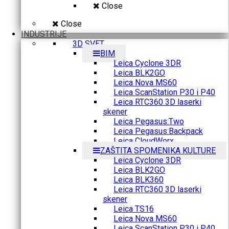
Close
Close
INDUSTRIJE
3D SVET
BIM
Leica Cyclone 3DR
Leica BLK2GO
Leica Nova MS60
Leica ScanStation P30 i P40
Leica RTC360 3D laserki
skener
Leica Pegasus:Two
Leica Pegasus:Backpack
Leica CloudWorx
ZAŠTITA SPOMENIKA KULTURE
Leica Cyclone 3DR
Leica BLK2GO
Leica BLK360
Leica RTC360 3D laserki
skener
Leica TS16
Leica Nova MS60
Leica ScanStation P30 i P40