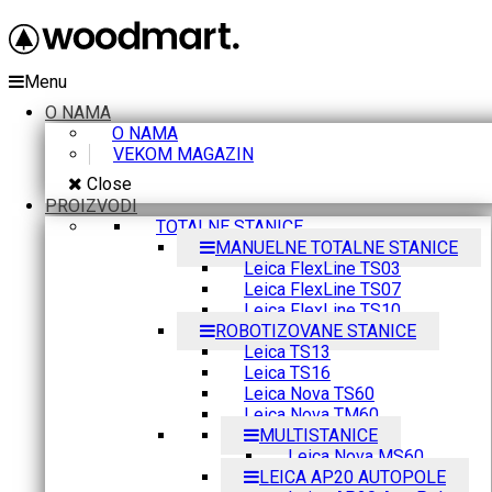
Menu
O NAMA
O NAMA
VEKOM MAGAZIN
Close
PROIZVODI
TOTALNE STANICE
MANUELNE TOTALNE STANICE
Leica FlexLine TS03
Leica FlexLine TS07
Leica FlexLine TS10
ROBOTIZOVANE STANICE
Leica TS13
Leica TS16
Leica Nova TS60
Leica Nova TM60
MULTISTANICE
Leica Nova MS60
LEICA AP20 AUTOPOLE