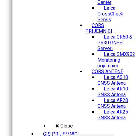
Center
Leica
CrossCheck
Servis
CORS
PRIJEMNICI
Leica GR50 &
GR30 GNSS
Serveri
Leica GMX902
Monitoring
prijemnici
CORS ANTENE
Leica AS10
GNSS Antena
Leica AR10
GNSS Antena
Leica AR20
GNSS Antena
Leica AR25
GNSS Antena
Close
GIS PRIJEMNICI