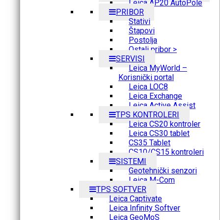
Leica AP20 AutoPole
PRIBOR
Stativi
Štapovi
Postolja
Ostali pribor >
SERVISI
Leica MyWorld –
Korisnički portal
Leica LOC8
Leica Exchange
Leica Active Assist
TPS KONTROLERI
Leica CS20 kontroler
Leica CS30 tablet
CS35 Tablet
CS10/CS15 kontroleri
SISTEMI
Geotehnički senzori
Leica M-Com
TPS SOFTVER
Leica Captivate
Leica Infinity Softver
Leica GeoMoS