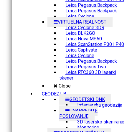
Leica Pegasus:Backpack
Leica Pegasus:Backpack
Leica Cyclone
VIRTUELNA REALNOST
Leica Cyclone 3DR
Leica BLK2GO
Leica Nova MS60
Leica ScanStation P30 i P40
Leica Captivate
Leica Cyclone
Leica Pegasus:Backpack
Leica Pegasus:Two
Leica RTC360 3D laserki
skener
Close
GEODEZIJA
GEODETSKI DNK
Inženjerska geodezija
UNAPREDITE
POSLOVANJE
3D lasersko skeniranje
Monitoring