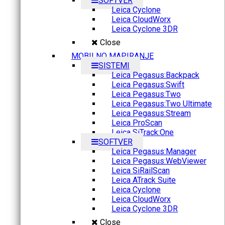
SOFTVER
Leica Cyclone
Leica CloudWorx
Leica Cyclone 3DR
Close
MOBILNO MAPIRANJE
SISTEMI
Leica Pegasus:Backpack
Leica Pegasus:Swift
Leica Pegasus:Two
Leica Pegasus:Two Ultimate
Leica Pegasus:Stream
Leica ProScan
Leica SiTrack:One
SOFTVER
Leica Pegasus:Manager
Leica Pegasus:WebViewer
Leica SiRailScan
Leica ATrack Suite
Leica Cyclone
Leica CloudWorx
Leica Cyclone 3DR
Close