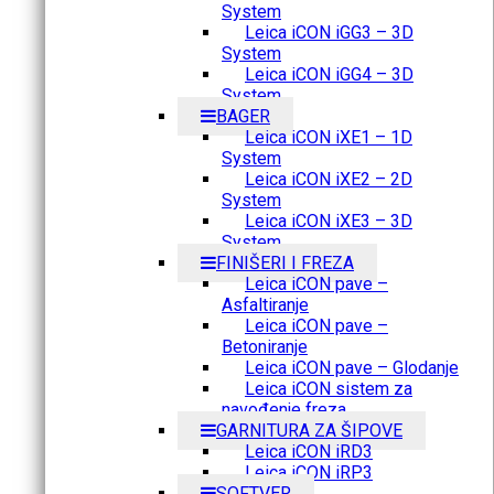
System
Leica iCON iGG3 – 3D
System
Leica iCON iGG4 – 3D
System
BAGER
Leica iCON iXE1 – 1D
System
Leica iCON iXE2 – 2D
System
Leica iCON iXE3 – 3D
System
FINIŠERI I FREZA
Leica iCON pave –
Asfaltiranje
Leica iCON pave –
Betoniranje
Leica iCON pave – Glodanje
Leica iCON sistem za
navođenje freza
GARNITURA ZA ŠIPOVE
Leica iCON iRD3
Leica iCON iRP3
SOFTVER