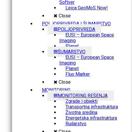
Softver
Leica GeoMoS Now!
Close
POLJOPRIVREDA I ŠUMARSTVO
POLJOPRIVREDA
EUSI – European Space
Imaging
Planet
ŠUMARSTVO
EUSI – European Space
Imaging
Planet
Fluo Marker
Close
MONITORING
MONITORING REŠENJA
Zgrade i objekti
Transportna infrastruktura
Životna sredina
Energetska infrastruktura
Rudarstvo
Close