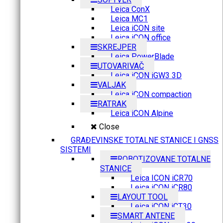
Leica ConX
Leica MC1
Leica iCON site
Leica iCON office
SKREJPER
Leica PowerBlade
UTOVARIVAČ
Leica iCON iGW3 3D
VALJAK
Leica iCON compaction
RATRAK
Leica iCON Alpine
Close
GRAĐEVINSKE TOTALNE STANICE I GNSS
SISTEMI
ROBOTIZOVANE TOTALNE
STANICE
Leica ICON iCR70
Leica iCON iCR80
LAYOUT TOOL
Leica iCON iCT30
SMART ANTENE