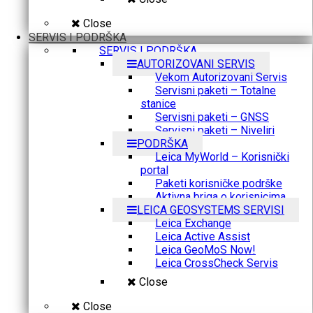
Close
SERVIS I PODRŠKA
SERVIS I PODRŠKA
AUTORIZOVANI SERVIS
Vekom Autorizovani Servis
Servisni paketi – Totalne
stanice
Servisni paketi – GNSS
Servisni paketi – Niveliri
PODRŠKA
Leica MyWorld – Korisnički
portal
Paketi korisničke podrške
Aktivna briga o korisnicima
LEICA GEOSYSTEMS SERVISI
Leica Exchange
Leica Active Assist
Leica GeoMoS Now!
Leica CrossCheck Servis
Close
Close