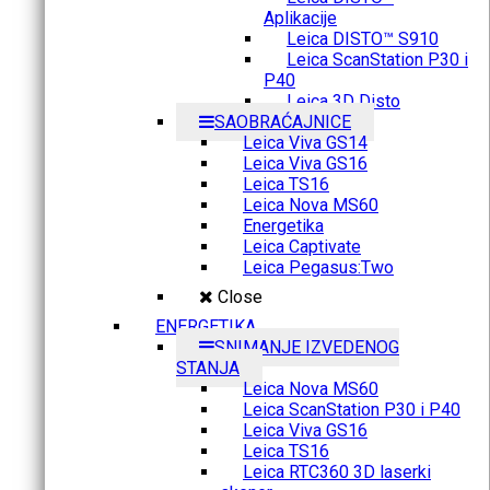
Aplikacije
Leica DISTO™ S910
Leica ScanStation P30 i
P40
Leica 3D Disto
SAOBRAĆAJNICE
Leica Viva GS14
Leica Viva GS16
Leica TS16
Leica Nova MS60
Energetika
Leica Captivate
Leica Pegasus:Two
Close
ENERGETIKA
SNIMANJE IZVEDENOG
STANJA
Leica Nova MS60
Leica ScanStation P30 i P40
Leica Viva GS16
Leica TS16
Leica RTC360 3D laserki