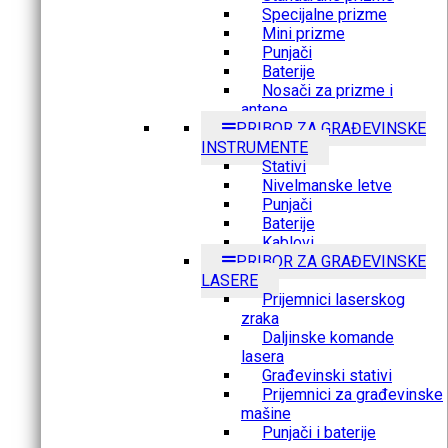
Specijalne prizme
Mini prizme
Punjači
Baterije
Nosači za prizme i
antene
PRIBOR ZA GRAĐEVINSKE
INSTRUMENTE
Stativi
Nivelmanske letve
Punjači
Baterije
Kablovi
PRIBOR ZA GRAĐEVINSKE
LASERE
Prijemnici laserskog
zraka
Daljinske komande
lasera
Građevinski stativi
Prijemnici za građevinske
mašine
Punjači i baterije