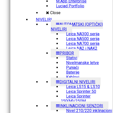
M.App Enterprise
Luciad Portfolio
Close
NIVELIRI
AUTOMATSKI (OPTIČKI)
NIVELIRI
Leica NA300 serija
Leica NA500 serija
Leica NA700 serija
Leica NA2 i NAK2
PRIBOR
Stativi
Nivelmanske letve
Punjači
Baterije
Kablovi
DIGITALNI NIVELIRI
Leica LS15 & LS10
Leica Sprinter 50
Leica Sprinter
150(M)/250M
INKLINACIONI SENZORI
Nivel 210/220 inklinacioni