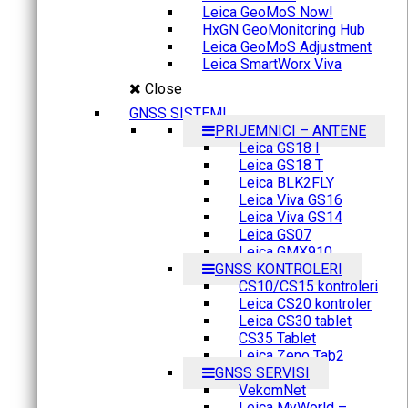
Leica GeoMoS Now!
HxGN GeoMonitoring Hub
Leica GeoMoS Adjustment
Leica SmartWorx Viva
Close
GNSS SISTEMI
PRIJEMNICI – ANTENE
Leica GS18 I
Leica GS18 T
Leica BLK2FLY
Leica Viva GS16
Leica Viva GS14
Leica GS07
Leica GMX910
GNSS KONTROLERI
CS10/CS15 kontroleri
Leica CS20 kontroler
Leica CS30 tablet
CS35 Tablet
Leica Zeno Tab2
GNSS SERVISI
VekomNet
Leica MyWorld –