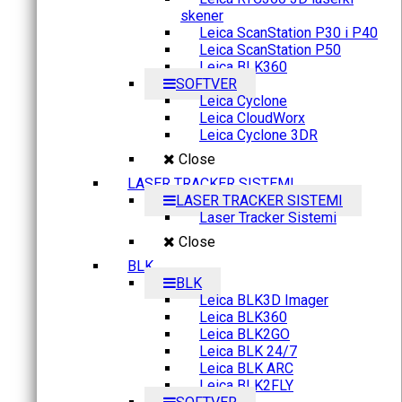
skener
Leica ScanStation P30 i P40
Leica ScanStation P50
Leica BLK360
SOFTVER
Leica Cyclone
Leica CloudWorx
Leica Cyclone 3DR
Close
LASER TRACKER SISTEMI
LASER TRACKER SISTEMI
Laser Tracker Sistemi
Close
BLK
BLK
Leica BLK3D Imager
Leica BLK360
Leica BLK2GO
Leica BLK 24/7
Leica BLK ARC
Leica BLK2FLY