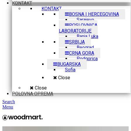
KONTAKT
KONTAKT
BOSNA I HERCEGOVINA
Sarajevo
POSLOVNICA
LABORATORIJE
Banja Luka
SRBIJA
Beograd
CRNA GORA
Podgorica
BUGARSKA
Sofia
Close
Close
POLOVNA OPREMA
Search
Menu