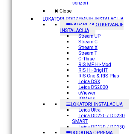
senzori
Close
LOKATORI PODZEMNIH INSTALACIJA
RADARI ZA OTKRIVANJE
INSTALACIJA
Stream UP
Stream C
Stream X
Stream T
C-Thrue
RIS MF Hi-Mod
RIS Hi-BrigHT
RIS One & RIS Plus
Leica DSX
Leica DS2000
uViewer
IQMaps
LOKATORI INSTALACIJA
Leica Ultra
Leica DD220 / DD230
SMART
Leica DD120 / DD130
DODATNA OPREMA