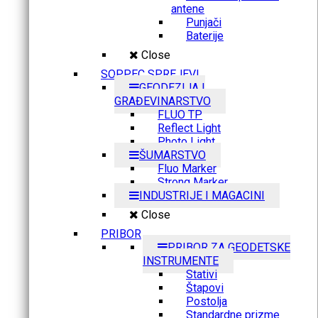
antene
Punjači
Baterije
Close
SOPPEC SPREJEVI
GEODEZIJA I
GRAĐEVINARSTVO
FLUO TP
Reflect Light
Photo Light
ŠUMARSTVO
Fluo Marker
Strong Marker
INDUSTRIJE I MAGACINI
Close
PRIBOR
PRIBOR ZA GEODETSKE
INSTRUMENTE
Stativi
Štapovi
Postolja
Standardne prizme