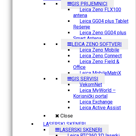
GIS PRIJEMNICI
Leica Zeno FLX100
antena
Leica GG04 plus Tablet
Rešenje
Leica Zeno GG04 plus
Smart Antena
LEICA ZENO SOFTVERI
Leica Zeno Mobile
Leica Zeno Connect
Leica Zeno Field &
Office
Leica MobileMatriX
GIS SERVISI
VekomNet
Leica MyWorld –
Korisnički portal
Leica Exchange
Leica Active Assist
Close
LASERSKI SKENERI
LASERSKI SKENERI
Leica RTC360 3D laserki