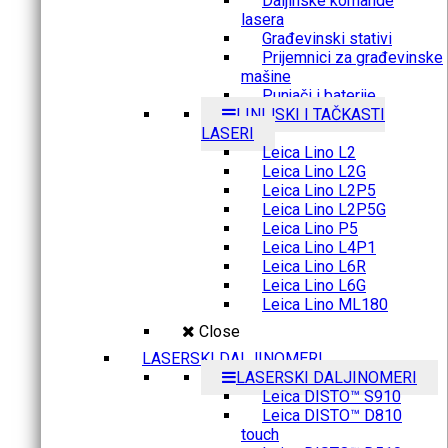
Daljinske komande
lasera
Građevinski stativi
Prijemnici za građevinske
mašine
Punjači i baterije
LINIJSKI I TAČKASTI
LASERI
Leica Lino L2
Leica Lino L2G
Leica Lino L2P5
Leica Lino L2P5G
Leica Lino P5
Leica Lino L4P1
Leica Lino L6R
Leica Lino L6G
Leica Lino ML180
Close
LASERSKI DALJINOMERI
LASERSKI DALJINOMERI
Leica DISTO™ S910
Leica DISTO™ D810
touch