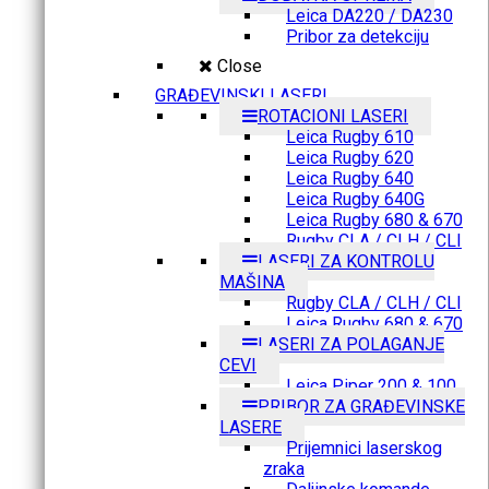
Leica DA220 / DA230
Pribor za detekciju
Close
GRAĐEVINSKI LASERI
ROTACIONI LASERI
Leica Rugby 610
Leica Rugby 620
Leica Rugby 640
Leica Rugby 640G
Leica Rugby 680 & 670
Rugby CLA / CLH / CLI
LASERI ZA KONTROLU
MAŠINA
Rugby CLA / CLH / CLI
Leica Rugby 680 & 670
LASERI ZA POLAGANJE
CEVI
Leica Piper 200 & 100
PRIBOR ZA GRAĐEVINSKE
LASERE
Prijemnici laserskog
zraka