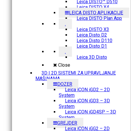
Leica DISTO™ D510
Leica DISTO X4
LEICA DISTO APLIKACIJE
Leica DISTO Plan App
.
Leica DISTO X3
Leica Disto D2
Leica Disto D110
Leica Disto D1
.
Leica 3D Disto
Close
3D I 2D SISTEMI ZA UPRAVLJANJE
MAŠINAMA
DOZER
Leica iCON iGD2 – 2D
System
Leica iCON iGD3 – 3D
System
Leica iCON iGD4SP – 3D
System
GREJDER
Leica iCON iGG2 – 2D