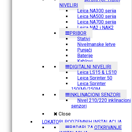
NIVELIRI
Leica NA300 serija
Leica NA500 serija
Leica NA700 serija
Leica NA2 i NAK2
PRIBOR
Stativi
Nivelmanske letve
Punjači
Baterije
Kablovi
DIGITALNI NIVELIRI
Leica LS15 & LS10
Leica Sprinter 50
Leica Sprinter
150(M)/250M
INKLINACIONI SENZORI
Nivel 210/220 inklinacioni
senzori
Close
LOKATORI PODZEMNIH INSTALACIJA
RADARI ZA OTKRIVANJE