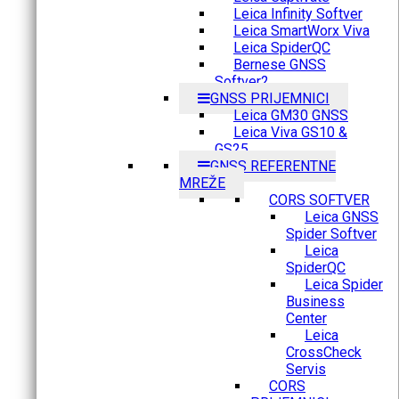
Leica Infinity Softver
Leica SmartWorx Viva
Leica SpiderQC
Bernese GNSS
Softver2
GNSS PRIJEMNICI
Leica GM30 GNSS
Leica Viva GS10 &
GS25
GNSS REFERENTNE
MREŽE
CORS SOFTVER
Leica GNSS
Spider Softver
Leica
SpiderQC
Leica Spider
Business
Center
Leica
CrossCheck
Servis
CORS