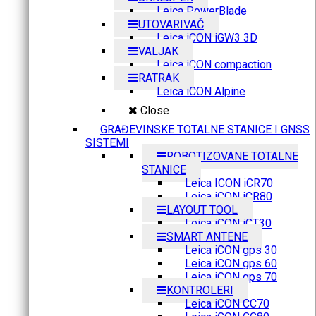
Leica PowerBlade
UTOVARIVAČ
Leica iCON iGW3 3D
VALJAK
Leica iCON compaction
RATRAK
Leica iCON Alpine
Close
GRAĐEVINSKE TOTALNE STANICE I GNSS
SISTEMI
ROBOTIZOVANE TOTALNE
STANICE
Leica ICON iCR70
Leica iCON iCR80
LAYOUT TOOL
Leica iCON iCT30
SMART ANTENE
Leica iCON gps 30
Leica iCON gps 60
Leica iCON gps 70
KONTROLERI
Leica iCON CC70