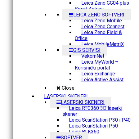
Leica Zeno GG04 plus
Smart Antena
LEICA ZENO SOFTVERI
Leica Zeno Mobile
Leica Zeno Connect
Leica Zeno Field &
Office
Leica MobileMatriX
GIS SERVISI
VekomNet
Leica MyWorld –
Korisnički portal
Leica Exchange
Leica Active Assist
Close
LASERSKI SKENERI
LASERSKI SKENERI
Leica RTC360 3D laserki
skener
Leica ScanStation P30 i P40
Leica ScanStation P50
Leica BLK360
SOFTVER