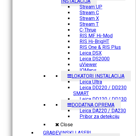
INSTALACIJA
Stream UP
Stream C
Stream X
Stream T
C-Thrue
RIS MF Hi-Mod
RIS Hi-BrigHT
RIS One & RIS Plus
Leica DSX
Leica DS2000
uViewer
IQMaps
LOKATORI INSTALACIJA
Leica Ultra
Leica DD220 / DD230
SMART
Leica DD120 / DD130
DODATNA OPREMA
Leica DA220 / DA230
Pribor za detekciju
Close
GRAĐEVINSKI LASERI