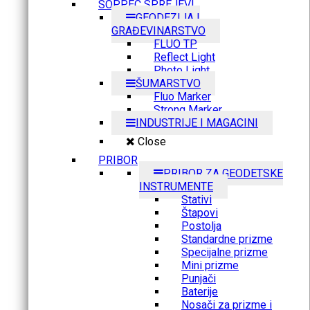
SOPPEC SPREJEVI
GEODEZIJA I
GRAĐEVINARSTVO
FLUO TP
Reflect Light
Photo Light
ŠUMARSTVO
Fluo Marker
Strong Marker
INDUSTRIJE I MAGACINI
Close
PRIBOR
PRIBOR ZA GEODETSKE
INSTRUMENTE
Stativi
Štapovi
Postolja
Standardne prizme
Specijalne prizme
Mini prizme
Punjači
Baterije
Nosači za prizme i