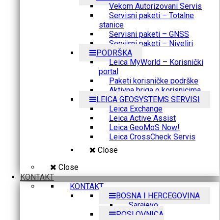
Vekom Autorizovani Servis
Servisni paketi – Totalne
stanice
Servisni paketi – GNSS
Servisni paketi – Niveliri
PODRŠKA
Leica MyWorld – Korisnički
portal
Paketi korisničke podrške
Aktivna briga o korisnicima
LEICA GEOSYSTEMS SERVISI
Leica Exchange
Leica Active Assist
Leica GeoMoS Now!
Leica CrossCheck Servis
Close
Close
KONTAKT
KONTAKT
BOSNA I HERCEGOVINA
Sarajevo
POSLOVNICA