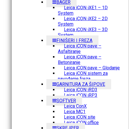
BAGER
Leica iCON iXE1 – 1D
System
Leica iCON iXE2 – 2D
System
Leica iCON iXE3 – 3D
System
FINIŠERI I FREZA
Leica iCON pave –
Asfaltiranje
Leica iCON pave –
Betoniranje
Leica iCON pave – Glodanje
Leica iCON sistem za
navođenje freza
GARNITURA ZA ŠIPOVE
Leica iCON iRD3
Leica iCON iRP3
SOFTVER
Leica ConX
Leica MC1
Leica iCON site
Leica iCON office
SKREJPER