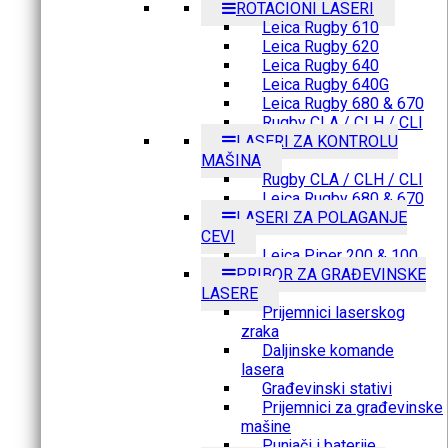
ROTACIONI LASERI
Leica Rugby 610
Leica Rugby 620
Leica Rugby 640
Leica Rugby 640G
Leica Rugby 680 & 670
Rugby CLA / CLH / CLI
LASERI ZA KONTROLU
MAŠINA
Rugby CLA / CLH / CLI
Leica Rugby 680 & 670
LASERI ZA POLAGANJE
CEVI
Leica Piper 200 & 100
PRIBOR ZA GRAĐEVINSKE
LASERE
Prijemnici laserskog
zraka
Daljinske komande
lasera
Građevinski stativi
Prijemnici za građevinske
mašine
Punjači i baterije