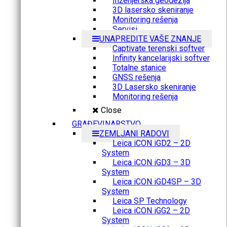
Inženjerska geodezija
3D lasersko skeniranje
Monitoring rešenja
Servisi
UNAPREDITE VAŠE ZNANJE
Captivate terenski softver
Infinity kancelarijski softver
Totalne stanice
GNSS rešenja
3D Lasersko skeniranje
Monitoring rešenja
Close
GRAĐEVINARSTVO
ZEMLJANI RADOVI
Leica iCON iGD2 – 2D
System
Leica iCON iGD3 – 3D
System
Leica iCON iGD4SP – 3D
System
Leica SP Technology
Leica iCON iGG2 – 2D
System