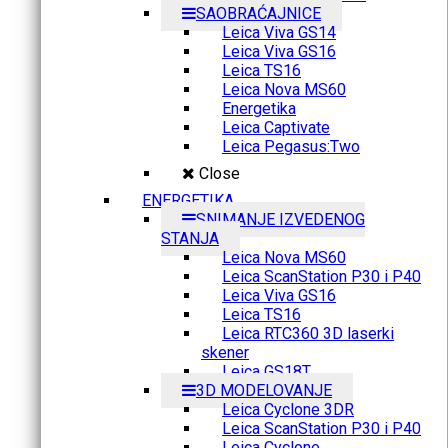
SAOBRAĆAJNICE
Leica Viva GS14
Leica Viva GS16
Leica TS16
Leica Nova MS60
Energetika
Leica Captivate
Leica Pegasus:Two
Close
ENERGETIKA
SNIMANJE IZVEDENOG
STANJA
Leica Nova MS60
Leica ScanStation P30 i P40
Leica Viva GS16
Leica TS16
Leica RTC360 3D laserki
skener
Leica GS18T
3D MODELOVANJE
Leica Cyclone 3DR
Leica ScanStation P30 i P40
Leica Cyclone