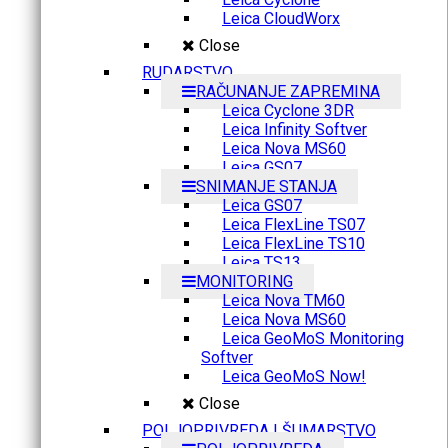
Leica CloudWorx
Close
RUDARSTVO
RAČUNANJE ZAPREMINA
Leica Cyclone 3DR
Leica Infinity Softver
Leica Nova MS60
Leica GS07
SNIMANJE STANJA
Leica GS07
Leica FlexLine TS07
Leica FlexLine TS10
Leica TS13
MONITORING
Leica Nova TM60
Leica Nova MS60
Leica GeoMoS Monitoring
Softver
Leica GeoMoS Now!
Close
POLJOPRIVREDA I ŠUMARSTVO