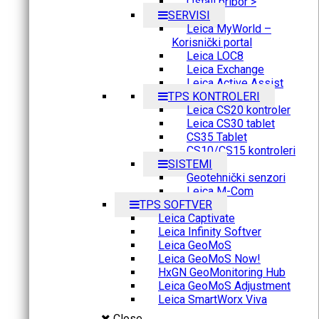
Ostali pribor >
SERVISI
Leica MyWorld –
Korisnički portal
Leica LOC8
Leica Exchange
Leica Active Assist
TPS KONTROLERI
Leica CS20 kontroler
Leica CS30 tablet
CS35 Tablet
CS10/CS15 kontroleri
SISTEMI
Geotehnički senzori
Leica M-Com
TPS SOFTVER
Leica Captivate
Leica Infinity Softver
Leica GeoMoS
Leica GeoMoS Now!
HxGN GeoMonitoring Hub
Leica GeoMoS Adjustment
Leica SmartWorx Viva
Close