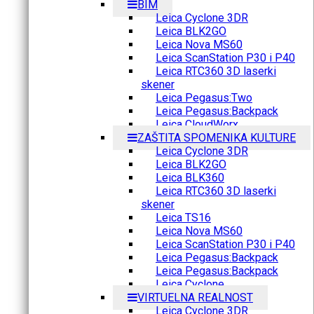
BIM
Leica Cyclone 3DR
Leica BLK2GO
Leica Nova MS60
Leica ScanStation P30 i P40
Leica RTC360 3D laserki
skener
Leica Pegasus:Two
Leica Pegasus:Backpack
Leica CloudWorx
ZAŠTITA SPOMENIKA KULTURE
Leica Cyclone 3DR
Leica BLK2GO
Leica BLK360
Leica RTC360 3D laserki
skener
Leica TS16
Leica Nova MS60
Leica ScanStation P30 i P40
Leica Pegasus:Backpack
Leica Pegasus:Backpack
Leica Cyclone
VIRTUELNA REALNOST
Leica Cyclone 3DR