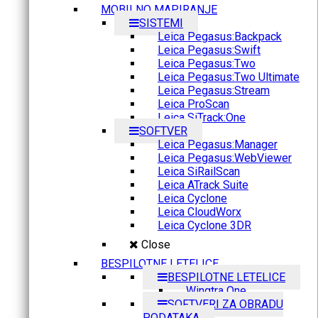
MOBILNO MAPIRANJE
SISTEMI
Leica Pegasus:Backpack
Leica Pegasus:Swift
Leica Pegasus:Two
Leica Pegasus:Two Ultimate
Leica Pegasus:Stream
Leica ProScan
Leica SiTrack:One
SOFTVER
Leica Pegasus:Manager
Leica Pegasus:WebViewer
Leica SiRailScan
Leica ATrack Suite
Leica Cyclone
Leica CloudWorx
Leica Cyclone 3DR
Close
BESPILOTNE LETELICE
BESPILOTNE LETELICE
Wingtra One
SOFTVERI ZA OBRADU
PODATAKA