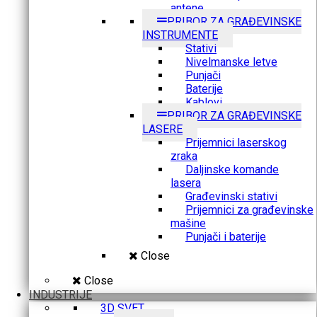
antene
PRIBOR ZA GRAĐEVINSKE
INSTRUMENTE
Stativi
Nivelmanske letve
Punjači
Baterije
Kablovi
PRIBOR ZA GRAĐEVINSKE
LASERE
Prijemnici laserskog
zraka
Daljinske komande
lasera
Građevinski stativi
Prijemnici za građevinske
mašine
Punjači i baterije
Close
Close
INDUSTRIJE
3D SVET