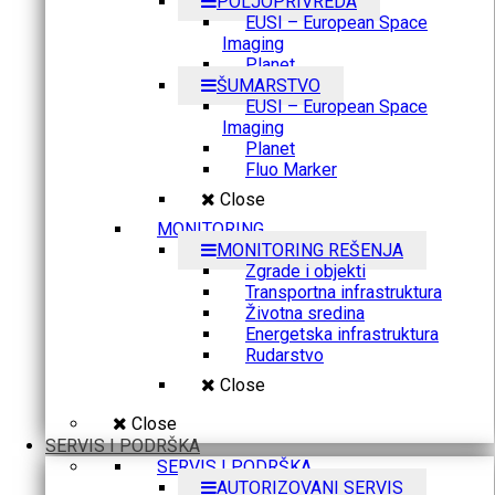
POLJOPRIVREDA
EUSI – European Space
Imaging
Planet
ŠUMARSTVO
EUSI – European Space
Imaging
Planet
Fluo Marker
Close
MONITORING
MONITORING REŠENJA
Zgrade i objekti
Transportna infrastruktura
Životna sredina
Energetska infrastruktura
Rudarstvo
Close
Close
SERVIS I PODRŠKA
SERVIS I PODRŠKA
AUTORIZOVANI SERVIS