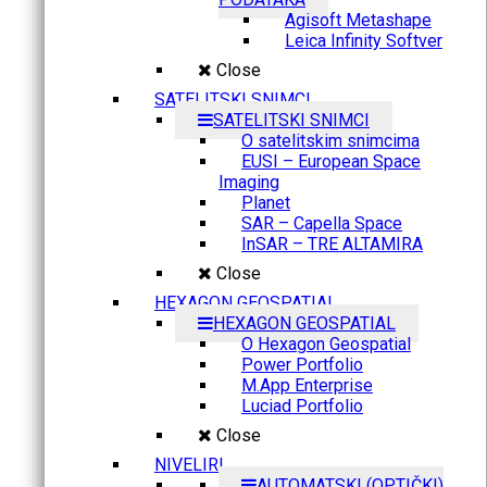
Agisoft Metashape
Leica Infinity Softver
Close
SATELITSKI SNIMCI
SATELITSKI SNIMCI
O satelitskim snimcima
EUSI – European Space
Imaging
Planet
SAR – Capella Space
InSAR – TRE ALTAMIRA
Close
HEXAGON GEOSPATIAL
HEXAGON GEOSPATIAL
O Hexagon Geospatial
Power Portfolio
M.App Enterprise
Luciad Portfolio
Close
NIVELIRI
AUTOMATSKI (OPTIČKI)