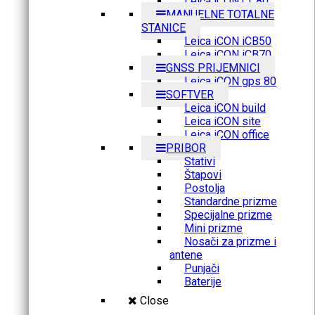
Leica iCON CC80
MANUELNE TOTALNE
STANICE
Leica iCON iCB50
Leica iCON iCB70
GNSS PRIJEMNICI
Leica iCON gps 80
SOFTVER
Leica iCON build
Leica iCON site
Leica iCON office
PRIBOR
Stativi
Štapovi
Postolja
Standardne prizme
Specijalne prizme
Mini prizme
Nosači za prizme i
antene
Punjači
Baterije
Close