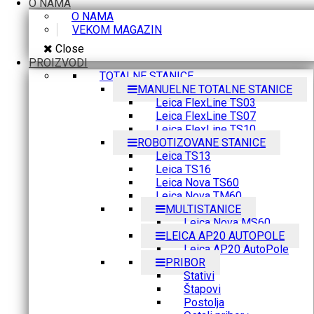
O NAMA
O NAMA
VEKOM MAGAZIN
Close
PROIZVODI
TOTALNE STANICE
MANUELNE TOTALNE STANICE
Leica FlexLine TS03
Leica FlexLine TS07
Leica FlexLine TS10
ROBOTIZOVANE STANICE
Leica TS13
Leica TS16
Leica Nova TS60
Leica Nova TM60
MULTISTANICE
Leica Nova MS60
LEICA AP20 AUTOPOLE
Leica AP20 AutoPole
PRIBOR
Stativi
Štapovi
Postolja