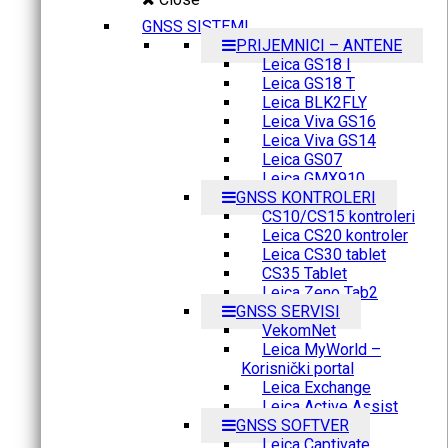
GNSS SISTEMI
PRIJEMNICI – ANTENE
Leica GS18 I
Leica GS18 T
Leica BLK2FLY
Leica Viva GS16
Leica Viva GS14
Leica GS07
Leica GMX910
GNSS KONTROLERI
CS10/CS15 kontroleri
Leica CS20 kontroler
Leica CS30 tablet
CS35 Tablet
Leica Zeno Tab2
GNSS SERVISI
VekomNet
Leica MyWorld –
Korisnički portal
Leica Exchange
Leica Active Assist
GNSS SOFTVER
Leica Captivate