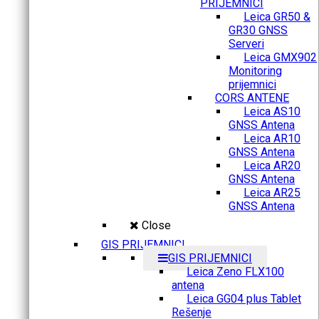
PRIJEMNICI
Leica GR50 &
GR30 GNSS
Serveri
Leica GMX902
Monitoring
prijemnici
CORS ANTENE
Leica AS10
GNSS Antena
Leica AR10
GNSS Antena
Leica AR20
GNSS Antena
Leica AR25
GNSS Antena
Close
GIS PRIJEMNICI
GIS PRIJEMNICI
Leica Zeno FLX100
antena
Leica GG04 plus Tablet
Rešenje