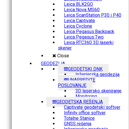
Leica BLK2GO
Leica Nova MS60
Leica ScanStation P30 i P40
Leica Captivate
Leica Cyclone
Leica Pegasus:Backpack
Leica Pegasus:Two
Leica RTC360 3D laserki
skener
Close
GEODEZIJA
GEODETSKI DNK
Inženjerska geodezija
UNAPREDITE
POSLOVANJE
3D lasersko skeniranje
Monitoring
GEODETSKA REŠENJA
Captivate geodetski softver
Infinity office softver
Totalne Stanice
GNSS rešenja