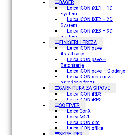
BAGER
Leica iCON iXE1 – 1D
System
Leica iCON iXE2 – 2D
System
Leica iCON iXE3 – 3D
System
FINIŠERI I FREZA
Leica iCON pave –
Asfaltiranje
Leica iCON pave –
Betoniranje
Leica iCON pave – Glodanje
Leica iCON sistem za
navođenje freza
GARNITURA ZA ŠIPOVE
Leica iCON iRD3
Leica iCON iRP3
SOFTVER
Leica ConX
Leica MC1
Leica iCON site
Leica iCON office
SKREJPER