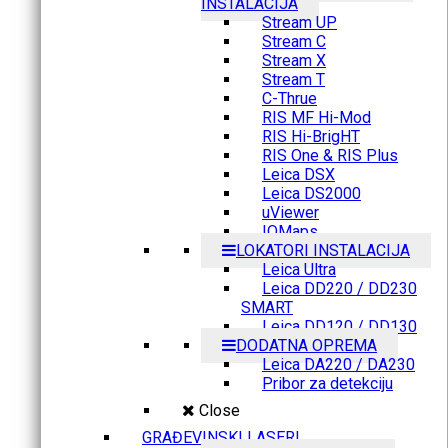
INSTALACIJA
Stream UP
Stream C
Stream X
Stream T
C-Thrue
RIS MF Hi-Mod
RIS Hi-BrigHT
RIS One & RIS Plus
Leica DSX
Leica DS2000
uViewer
IQMaps
LOKATORI INSTALACIJA
Leica Ultra
Leica DD220 / DD230
SMART
Leica DD120 / DD130
DODATNA OPREMA
Leica DA220 / DA230
Pribor za detekciju
Close
GRAĐEVINSKI LASERI