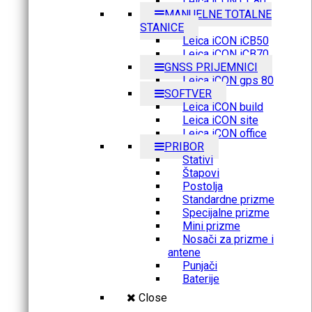
Leica iCON CC80
MANUELNE TOTALNE
STANICE
Leica iCON iCB50
Leica iCON iCB70
GNSS PRIJEMNICI
Leica iCON gps 80
SOFTVER
Leica iCON build
Leica iCON site
Leica iCON office
PRIBOR
Stativi
Štapovi
Postolja
Standardne prizme
Specijalne prizme
Mini prizme
Nosači za prizme i
antene
Punjači
Baterije
Close