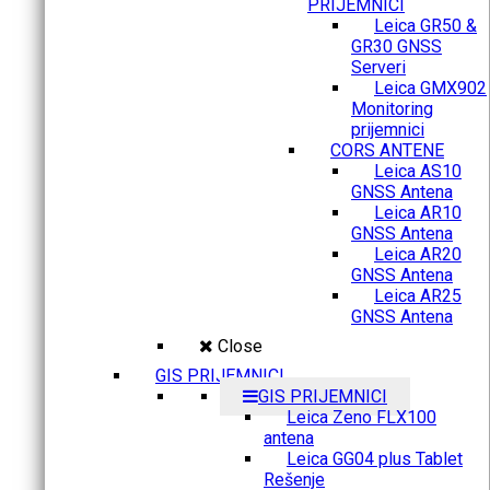
PRIJEMNICI
Leica GR50 &
GR30 GNSS
Serveri
Leica GMX902
Monitoring
prijemnici
CORS ANTENE
Leica AS10
GNSS Antena
Leica AR10
GNSS Antena
Leica AR20
GNSS Antena
Leica AR25
GNSS Antena
Close
GIS PRIJEMNICI
GIS PRIJEMNICI
Leica Zeno FLX100
antena
Leica GG04 plus Tablet
Rešenje