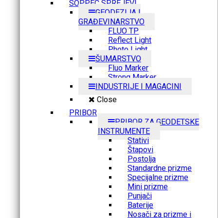
SOPPEC SPREJEVI
GEODEZIJA I
GRAĐEVINARSTVO
FLUO TP
Reflect Light
Photo Light
ŠUMARSTVO
Fluo Marker
Strong Marker
INDUSTRIJE I MAGACINI
Close
PRIBOR
PRIBOR ZA GEODETSKE
INSTRUMENTE
Stativi
Štapovi
Postolja
Standardne prizme
Specijalne prizme
Mini prizme
Punjači
Baterije
Nosači za prizme i