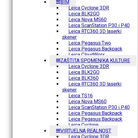
BIM
Leica Cyclone 3DR
Leica BLK2GO
Leica Nova MS60
Leica ScanStation P30 i P40
Leica RTC360 3D laserki
skener
Leica Pegasus:Two
Leica Pegasus:Backpack
Leica CloudWorx
ZAŠTITA SPOMENIKA KULTURE
Leica Cyclone 3DR
Leica BLK2GO
Leica BLK360
Leica RTC360 3D laserki
skener
Leica TS16
Leica Nova MS60
Leica ScanStation P30 i P40
Leica Pegasus:Backpack
Leica Pegasus:Backpack
Leica Cyclone
VIRTUELNA REALNOST
Leica Cyclone 3DR