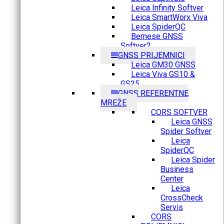
Leica Infinity Softver
Leica SmartWorx Viva
Leica SpiderQC
Bernese GNSS
Softver2
GNSS PRIJEMNICI
Leica GM30 GNSS
Leica Viva GS10 &
GS25
GNSS REFERENTNE
MREŽE
CORS SOFTVER
Leica GNSS
Spider Softver
Leica
SpiderQC
Leica Spider
Business
Center
Leica
CrossCheck
Servis
CORS