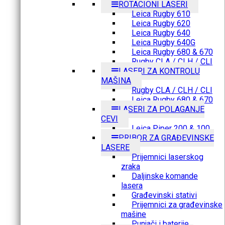
ROTACIONI LASERI
Leica Rugby 610
Leica Rugby 620
Leica Rugby 640
Leica Rugby 640G
Leica Rugby 680 & 670
Rugby CLA / CLH / CLI
LASERI ZA KONTROLU
MAŠINA
Rugby CLA / CLH / CLI
Leica Rugby 680 & 670
LASERI ZA POLAGANJE
CEVI
Leica Piper 200 & 100
PRIBOR ZA GRAĐEVINSKE
LASERE
Prijemnici laserskog
zraka
Daljinske komande
lasera
Građevinski stativi
Prijemnici za građevinske
mašine
Punjači i baterije