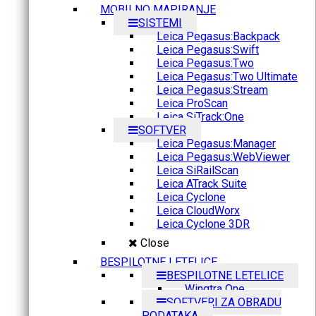
MOBILNO MAPIRANJE
SISTEMI
Leica Pegasus:Backpack
Leica Pegasus:Swift
Leica Pegasus:Two
Leica Pegasus:Two Ultimate
Leica Pegasus:Stream
Leica ProScan
Leica SiTrack:One
SOFTVER
Leica Pegasus:Manager
Leica Pegasus:WebViewer
Leica SiRailScan
Leica ATrack Suite
Leica Cyclone
Leica CloudWorx
Leica Cyclone 3DR
Close
BESPILOTNE LETELICE
BESPILOTNE LETELICE
Wingtra One
SOFTVERI ZA OBRADU
PODATAKA