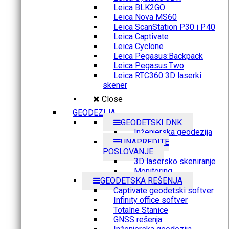
Leica BLK2GO
Leica Nova MS60
Leica ScanStation P30 i P40
Leica Captivate
Leica Cyclone
Leica Pegasus:Backpack
Leica Pegasus:Two
Leica RTC360 3D laserki
skener
Close
GEODEZIJA
GEODETSKI DNK
Inženjerska geodezija
UNAPREDITE
POSLOVANJE
3D lasersko skeniranje
Monitoring
GEODETSKA REŠENJA
Captivate geodetski softver
Infinity office softver
Totalne Stanice
GNSS rešenja