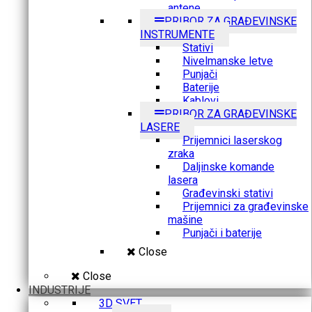
antene
PRIBOR ZA GRAĐEVINSKE
INSTRUMENTE
Stativi
Nivelmanske letve
Punjači
Baterije
Kablovi
PRIBOR ZA GRAĐEVINSKE
LASERE
Prijemnici laserskog
zraka
Daljinske komande
lasera
Građevinski stativi
Prijemnici za građevinske
mašine
Punjači i baterije
Close
Close
INDUSTRIJE
3D SVET