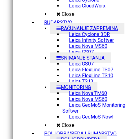
Leica CloudWorx
Close
RUDARSTVO
RAČUNANJE ZAPREMINA
Leica Cyclone 3DR
Leica Infinity Softver
Leica Nova MS60
Leica GS07
SNIMANJE STANJA
Leica GS07
Leica FlexLine TS07
Leica FlexLine TS10
Leica TS13
MONITORING
Leica Nova TM60
Leica Nova MS60
Leica GeoMoS Monitoring
Softver
Leica GeoMoS Now!
Close
POLJOPRIVREDA I ŠUMARSTVO