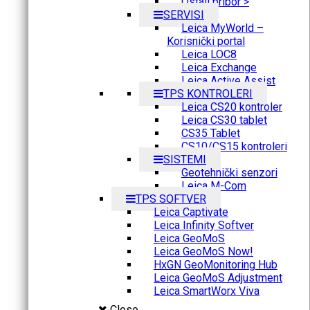
Ostali pribor >
SERVISI
Leica MyWorld –
Korisnički portal
Leica LOC8
Leica Exchange
Leica Active Assist
TPS KONTROLERI
Leica CS20 kontroler
Leica CS30 tablet
CS35 Tablet
CS10/CS15 kontroleri
SISTEMI
Geotehnički senzori
Leica M-Com
TPS SOFTVER
Leica Captivate
Leica Infinity Softver
Leica GeoMoS
Leica GeoMoS Now!
HxGN GeoMonitoring Hub
Leica GeoMoS Adjustment
Leica SmartWorx Viva
Close