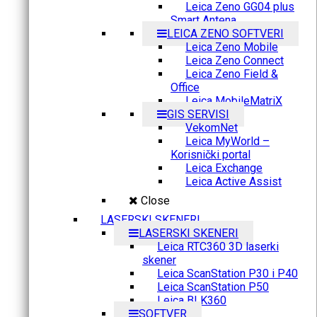
Leica Zeno GG04 plus
Smart Antena
LEICA ZENO SOFTVERI
Leica Zeno Mobile
Leica Zeno Connect
Leica Zeno Field &
Office
Leica MobileMatriX
GIS SERVISI
VekomNet
Leica MyWorld –
Korisnički portal
Leica Exchange
Leica Active Assist
Close
LASERSKI SKENERI
LASERSKI SKENERI
Leica RTC360 3D laserki
skener
Leica ScanStation P30 i P40
Leica ScanStation P50
Leica BLK360
SOFTVER