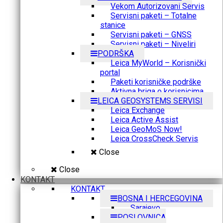
Vekom Autorizovani Servis
Servisni paketi – Totalne
stanice
Servisni paketi – GNSS
Servisni paketi – Niveliri
PODRŠKA
Leica MyWorld – Korisnički
portal
Paketi korisničke podrške
Aktivna briga o korisnicima
LEICA GEOSYSTEMS SERVISI
Leica Exchange
Leica Active Assist
Leica GeoMoS Now!
Leica CrossCheck Servis
Close
Close
KONTAKT
KONTAKT
BOSNA I HERCEGOVINA
Sarajevo
POSLOVNICA