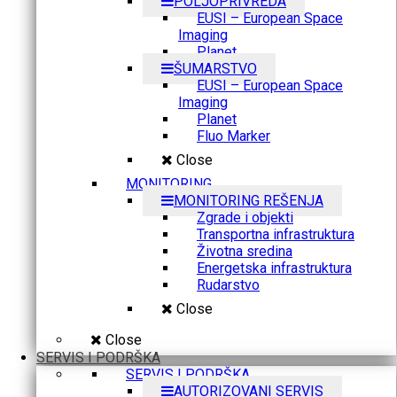
POLJOPRIVREDA
EUSI – European Space
Imaging
Planet
ŠUMARSTVO
EUSI – European Space
Imaging
Planet
Fluo Marker
Close
MONITORING
MONITORING REŠENJA
Zgrade i objekti
Transportna infrastruktura
Životna sredina
Energetska infrastruktura
Rudarstvo
Close
Close
SERVIS I PODRŠKA
SERVIS I PODRŠKA
AUTORIZOVANI SERVIS