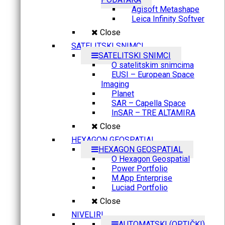
Agisoft Metashape
Leica Infinity Softver
Close
SATELITSKI SNIMCI
SATELITSKI SNIMCI
O satelitskim snimcima
EUSI – European Space
Imaging
Planet
SAR – Capella Space
InSAR – TRE ALTAMIRA
Close
HEXAGON GEOSPATIAL
HEXAGON GEOSPATIAL
O Hexagon Geospatial
Power Portfolio
M.App Enterprise
Luciad Portfolio
Close
NIVELIRI
AUTOMATSKI (OPTIČKI)