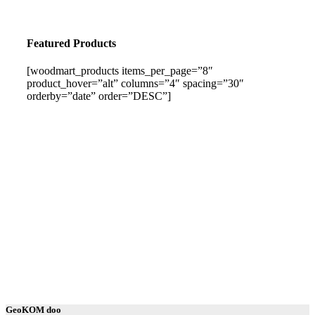
Featured Products
[woodmart_products items_per_page=”8″
product_hover=”alt” columns=”4″ spacing=”30″
orderby=”date” order=”DESC”]
GeoKOM doo