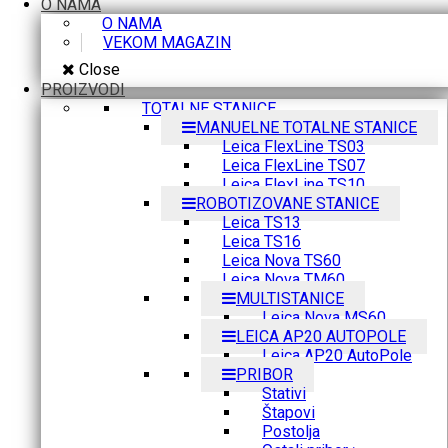
O NAMA
O NAMA
VEKOM MAGAZIN
Close
PROIZVODI
TOTALNE STANICE
MANUELNE TOTALNE STANICE
Leica FlexLine TS03
Leica FlexLine TS07
Leica FlexLine TS10
ROBOTIZOVANE STANICE
Leica TS13
Leica TS16
Leica Nova TS60
Leica Nova TM60
MULTISTANICE
Leica Nova MS60
LEICA AP20 AUTOPOLE
Leica AP20 AutoPole
PRIBOR
Stativi
Štapovi
Postolja