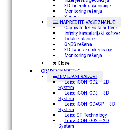
Inženjerska geodezija
3D lasersko skeniranje
Monitoring rešenja
Servisi
UNAPREDITE VAŠE ZNANJE
Captivate terenski softver
Infinity kancelarijski softver
Totalne stanice
GNSS rešenja
3D Lasersko skeniranje
Monitoring rešenja
Close
GRAĐEVINARSTVO
ZEMLJANI RADOVI
Leica iCON iGD2 – 2D
System
Leica iCON iGD3 – 3D
System
Leica iCON iGD4SP – 3D
System
Leica SP Technology
Leica iCON iGG2 – 2D
System