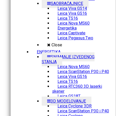
SAOBRAĆAJNICE
Leica Viva GS14
Leica Viva GS16
Leica TS16
Leica Nova MS60
Energetika
Leica Captivate
Leica Pegasus:Two
Close
ENERGETIKA
SNIMANJE IZVEDENOG
STANJA
Leica Nova MS60
Leica ScanStation P30 i P40
Leica Viva GS16
Leica TS16
Leica RTC360 3D laserki
skener
Leica GS18T
3D MODELOVANJE
Leica Cyclone 3DR
Leica ScanStation P30 i P40
Leica Cyclone