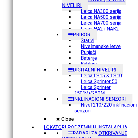
NIVELIRI
Leica NA300 serija
Leica NA500 serija
Leica NA700 serija
Leica NA2 i NAK2
PRIBOR
Stativi
Nivelmanske letve
Punjači
Baterije
Kablovi
DIGITALNI NIVELIRI
Leica LS15 & LS10
Leica Sprinter 50
Leica Sprinter
150(M)/250M
INKLINACIONI SENZORI
Nivel 210/220 inklinacioni
senzori
Close
LOKATORI PODZEMNIH INSTALACIJA
RADARI ZA OTKRIVANJE