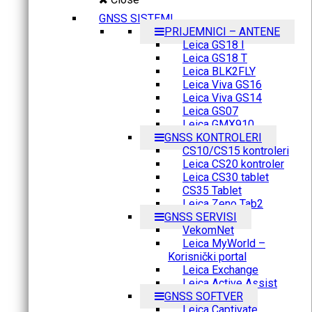
GNSS SISTEMI
PRIJEMNICI – ANTENE
Leica GS18 I
Leica GS18 T
Leica BLK2FLY
Leica Viva GS16
Leica Viva GS14
Leica GS07
Leica GMX910
GNSS KONTROLERI
CS10/CS15 kontroleri
Leica CS20 kontroler
Leica CS30 tablet
CS35 Tablet
Leica Zeno Tab2
GNSS SERVISI
VekomNet
Leica MyWorld –
Korisnički portal
Leica Exchange
Leica Active Assist
GNSS SOFTVER
Leica Captivate