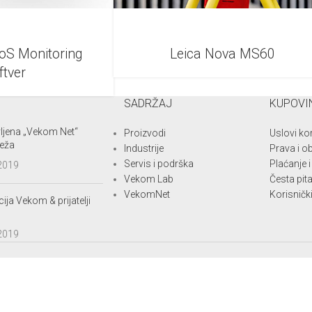
oS Monitoring
Leica Nova MS60
ftver
SADRŽAJ
KUPOVI
ljena „Vekom Net“
Proizvodi
Uslovi ko
eža
Industrije
Prava i o
Servis i podrška
Plaćanje 
 2019
Vekom Lab
Česta pit
VekomNet
Korisnički
ija Vekom & prijatelji
 2019