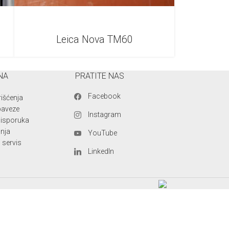
Leica Nova TM60
NA
PRATITE NAS
Facebook
rišćenja
baveze
Instagram
i isporuka
anja
YouTube
 servis
LinkedIn