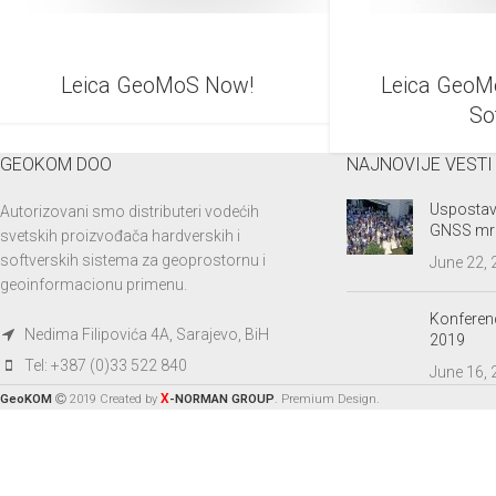
Leica GeoMoS Now!
Leica GeoM
So
GEOKOM DOO
NAJNOVIJE VESTI
Uspostav
Autorizovani smo distributeri vodećih
GNSS mr
svetskih proizvođača hardverskih i
softverskih sistema za geoprostornu i
June 22,
geoinformacionu primenu.
Konferenc
Nedima Filipovića 4A, Sarajevo, BiH
2019
Tel: +387 (0)33 522 840
June 16,
X
GeoKOM
2019 Created by
-NORMAN GROUP
. Premium Design.