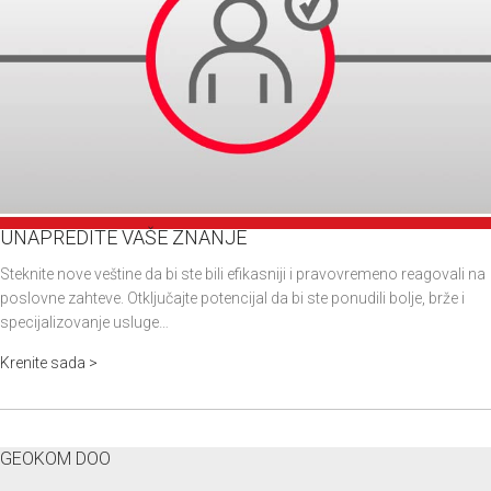
UNAPREDITE VAŠE ZNANJE
Steknite nove veštine da bi ste bili efikasniji i pravovremeno reagovali na
poslovne zahteve. Otključajte potencijal da bi ste ponudili bolje, brže i
specijalizovanje usluge…
Krenite sada >
GEOKOM DOO