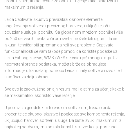
produktivnim, ili kao centar za obuku ili učenje kako biste izvukli
maksimum iz rešenja.
Leica Captivate iskustvo prevazilazi osnovne elemente
angažovanja softvera i preciznog hardvera, i uključuje još i
pouzdane usluge i podršku. Sa globalnom mrežom podrške i više
od 250 servisnih centara širom sveta, možete biti sigurni da će
iskusni tehničar biti spreman da reši sve probleme. Captivate
funkcionalnosti će vam takođe pomoći da koristite podatke uz
Leica Exhange servis, WMS i WFS servise i još mnogo toga. Uz
neometani prenos podataka, možete brže da obrađujete
informacije u kancelariji pomoću Leica Infinity softvera i izvozite ih
u softver za dalju obradu.
Sve ovo je zaokruženo onlajn resursima i alatima za učenje kako bi
se maksimalno iskoristilo vaše rešenje.
U potrazi za geodetskim terenskim softverom, trebalo bi da
procenite celokupno iskustvo i pogledate sve komponente rešenja,
uključujući hardver, softver i usluge. Da biste izvukli maksimum iz
najboljeg hardvera, ima smisla koristiti softver koji je posebno