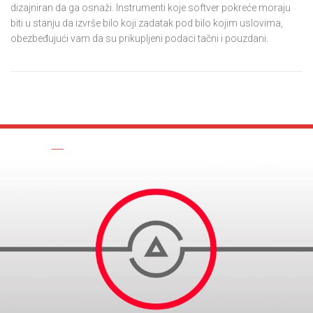
dizajniran da ga osnaži. Instrumenti koje softver pokreće moraju
biti u stanju da izvrše bilo koji zadatak pod bilo kojim uslovima,
obezbeđujući vam da su prikupljeni podaci tačni i pouzdani.