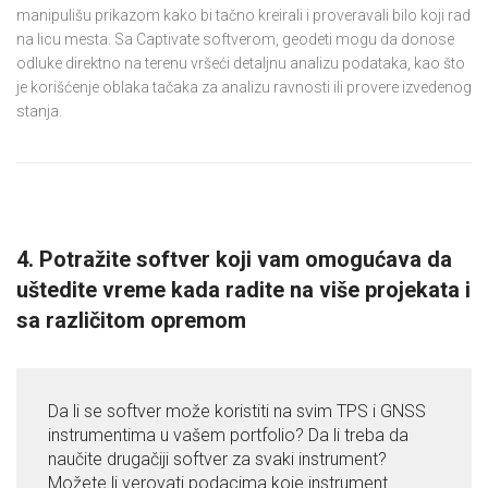
manipulišu prikazom kako bi tačno kreirali i proveravali bilo koji rad
na licu mesta. Sa Captivate softverom, geodeti mogu da donose
odluke direktno na terenu vršeći detaljnu analizu podataka, kao što
je korišćenje oblaka tačaka za analizu ravnosti ili provere izvedenog
stanja.
4. Potražite softver koji vam omogućava da
uštedite vreme kada radite na više projekata i
sa različitom opremom
Da li se softver može koristiti na svim TPS i GNSS
instrumentima u vašem portfolio? Da li treba da
naučite drugačiji softver za svaki instrument?
Možete li verovati podacima koje instrument