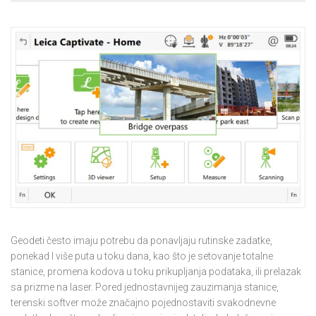
Geodeti često imaju potrebu da ponavljaju rutinske zadatke,
ponekad I više puta u toku dana, kao što je setovanje totalne
stanice, promena kodova u toku prikupljanja podataka, ili prelazak
sa prizme na laser. Pored jednostavnijeg zauzimanja stanice,
terenski softver može značajno pojednostaviti svakodnevne