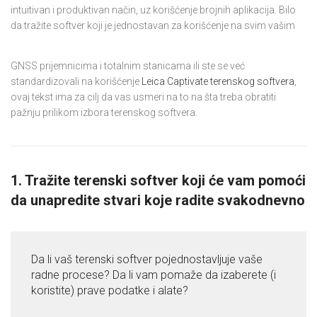
intuitivan i produktivan način, uz korišćenje brojnih aplikacija. Bilo
da tražite softver koji je jednostavan za korišćenje na svim vašim
GNSS prijemnicima i totalnim stanicama ili ste se već
standardizovali na korišćenje
Leica Captivate terenskog softvera
,
ovaj tekst ima za cilj da vas usmeri na to na šta treba obratiti
pažnju prilikom izbora terenskog softvera.
1. Tražite terenski softver koji će vam pomoći
da unapredite stvari koje radite svakodnevno
Da li vaš terenski softver pojednostavljuje vaše
radne procese? Da li vam pomaže da izaberete (i
koristite) prave podatke i alate?