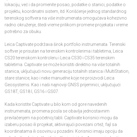
lokaciju, već i da promenite posao, podatke o stanici, podatke o
projektu, koordinatni sistem, itd. Korišćenje jednog standardnog
terenskog softvera na više instrumenata omogućava kohezivno
radno okruženje, štedi vreme prilikom promene projekata i vreme
potrebno za obuku.
Leica Captivate podržava širok portfolio instrumenata. Terenski
softver je prisutan na terenskim kontrolerima i tabletima, Leica
CS20 terenskom kontroleru i Leica CS30 i CS35 terenskim
tabletima. Captivate se može koristiti direktno na više totalnih
stanica, uključujući novu generaciju totalnih stanica i MultiStation,
stare stanice, kao i neke manuelne koje ne proizvodi Leica
Geosystems. Kao i naši najnoviji GNSS prijemnici, uključujući
GS18T, GS18 I, GS16 i GS07.
Kada koristite Captivate u bilo kom od gore navedenih
instrumenata, promena posla se obavlja jednostavnim
prevlačenjem na početnoj tabli. Captivate korisnici mogu da
izaberu posao ili projekat, aktivirajući povezani crtež, fajl sa
koordinatama ili osovinu u pozadini. Korisnici imaju opciju da