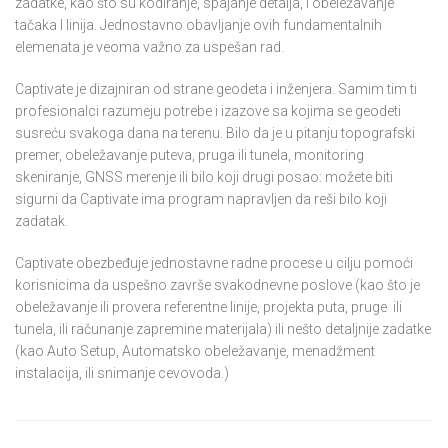
zadatke, kao što su kodiranje, spajanje detalja, I obeležavanje
tačaka I linija. Jednostavno obavljanje ovih fundamentalnih
elemenata je veoma važno za uspešan rad.
Captivate je dizajniran od strane geodeta i inženjera. Samim tim ti
profesionalci razumeju potrebe i izazove sa kojima se geodeti
susreću svakoga dana na terenu. Bilo da je u pitanju topografski
premer, obeležavanje puteva, pruga ili tunela, monitoring
skeniranje, GNSS merenje ili bilo koji drugi posao: možete biti
sigurni da Captivate ima program napravljen da reši bilo koji
zadatak.
Captivate obezbeđuje jednostavne radne procese u cilju pomoći
korisnicima da uspešno završe svakodnevne poslove (kao što je
obeležavanje ili provera referentne linije, projekta puta, pruge ili
tunela, ili računanje zapremine materijala) ili nešto detaljnije zadatke
(kao Auto Setup, Automatsko obeležavanje, menadžment
instalacija, ili snimanje cevovoda.)