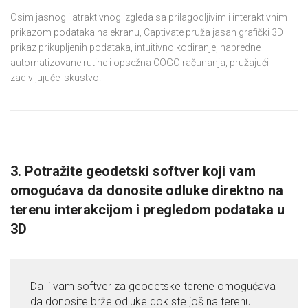
Osim jasnog i atraktivnog izgleda sa prilagodljivim i interaktivnim
prikazom podataka na ekranu, Captivate pruža jasan grafički 3D
prikaz prikupljenih podataka, intuitivno kodiranje, napredne
automatizovane rutine i opsežna COGO računanja, pružajući
zadivljujuće iskustvo.
3. Potražite geodetski softver koji vam
omogućava da donosite odluke direktno na
terenu interakcijom i pregledom podataka u
3D
Da li vam softver za geodetske terene omogućava
da donosite brže odluke dok ste još na terenu