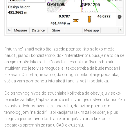
“Intuitivno” znači nešto što izgleda poznato, što se lako može
naučiti, jasno i konzistentno, dok “interaktivno” upućuje na to da se
sa njim može lako raditi. Geodetski terenski softver treba biti
intuitivan što je to više moguće, ali takođe treba da bude moćan i
efikasan. On treba, ne samo, da omogući prikupljanje podataka,
već da vam pomogne u interakciji i analizi vaših podataka.
Od osnovnog nivoa do stručnjaka koji treba da obavljaju visoko-
tehničke zadatke, Captivate pruža intuitivno i jedinstveno korisničko
iskustvo. Jednostavan je za upotrebu, dolazi sa poznatom
tehnologijom “na dodir” i aplikacijama lakim za korišćenje, plus
njegovo jednostavno kodiranje omogućava brzo kreiranje
podataka spremnih za rad u CAD okruženju.