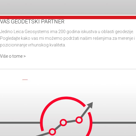
VAŠ GEODETSKI PARTNER
Jedino Leica Geosystems ima 200 godina iskustva u oblasti geodezije.
Pogledajte kako vas mi možemo podržati našim rešenjima za merenje i
pozicioniranje vrhunskog kvaliteta.
Više o tome >