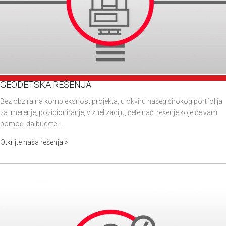
GEODETSKA REŠENJA
Bez obzira na kompleksnost projekta, u okviru našeg širokog portfolija
za merenje, pozicioniranje, vizuelizaciju, ćete naći rešenje koje će vam
pomoći da budete…
Otkrijte naša rešenja >