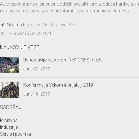
Autorizovani smo distributeri vodećih svetskih proizvođača hardverskih
i softverskih sistema za geoprostornu i geoinformacionu primenu.
Nedima Filipovića 4A, Sarajevo, BiH
Tel: +387 (0)33 522 840
NAJNOVIJE VESTI
Uspostavljena „Vekom Net“ GNSS mreža
June 22, 2019
Konferencija Vekom & prijatelji 2019
June 16, 2019
SADRŽAJ
Proizvodi
Industrije
Servis i podrška