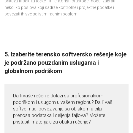
prikažu ili sakriju tačke i linije. Korisnici takođe mogu izabrati
nekoliko poslova koji sadrže kontrolne i projektne podatke i
povezati ih sve sa istim radnim poslom.
5. Izaberite terensko softversko rešenje koje
je podržano pouzdanim uslugama i
globalnom podrškom
Da li vaše rešenje dolazi sa profesionalnom
podrškom i uslugom u vašem regionu? Da li vaš
softver nudi povezivanje sa oblakom u cilju
prenosa podataka i deljenja fajlova? Možete li
pristupiti materijalu za obuku i učenje?