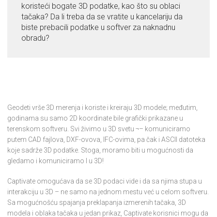
koristeći bogate 3D podatke, kao što su oblaci
tačaka? Da li treba da se vratite u kancelariju da
biste prebacili podatke u softver za naknadnu
obradu?
Geodeti vrše 3D merenja i koriste i kreiraju 3D modele; međutim,
godinama su samo 2D koordinate bile grafički prikazane u
terenskom softveru. Svi živimo u 3D svetu ¬– komuniciramo
putem CAD fajlova, DXF-ovova, IFC-ovima, pa čak i ASCII datoteka
koje sadrže 3D podatke. Stoga, moramo biti u mogućnosti da
gledamo i komuniciramo I u 3D!
Captivate omogućava da se 3D podaci vide i da sa njima stupa u
interakciju u 3D – ne samo na jednom mestu već u celom softveru.
Sa mogućnošću spajanja preklapanja izmerenih tačaka, 3D
modela i oblaka tačaka u jedan prikaz, Captivate korisnici mogu da