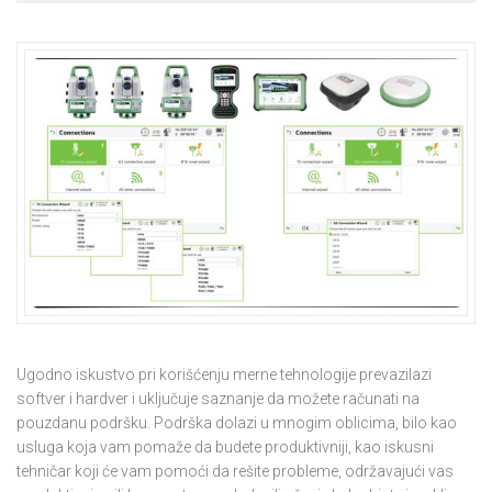
Ugodno iskustvo pri korišćenju merne tehnologije prevazilazi
softver i hardver i uključuje saznanje da možete računati na
pouzdanu podršku. Podrška dolazi u mnogim oblicima, bilo kao
usluga koja vam pomaže da budete produktivniji, kao iskusni
tehničar koji će vam pomoći da rešite probleme, održavajući vas