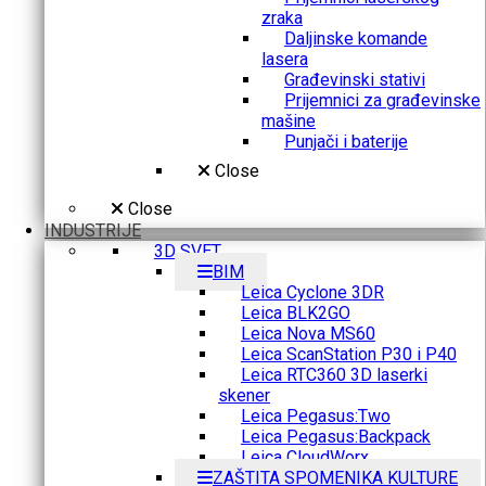
zraka
Daljinske komande
lasera
Građevinski stativi
Prijemnici za građevinske
mašine
Punjači i baterije
Close
Close
INDUSTRIJE
3D SVET
BIM
Leica Cyclone 3DR
Leica BLK2GO
Leica Nova MS60
Leica ScanStation P30 i P40
Leica RTC360 3D laserki
skener
Leica Pegasus:Two
Leica Pegasus:Backpack
Leica CloudWorx
ZAŠTITA SPOMENIKA KULTURE