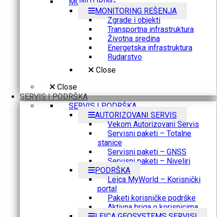
MONITORING
MONITORING REŠENJA
Zgrade i objekti
Transportna infrastruktura
Životna sredina
Energetska infrastruktura
Rudarstvo
Close
Close
SERVIS I PODRŠKA
SERVIS I PODRŠKA
AUTORIZOVANI SERVIS
Vekom Autorizovani Servis
Servisni paketi – Totalne
stanice
Servisni paketi – GNSS
Servisni paketi – Niveliri
PODRŠKA
Leica MyWorld – Korisnički
portal
Paketi korisničke podrške
Aktivna briga o korisnicima
LEICA GEOSYSTEMS SERVISI