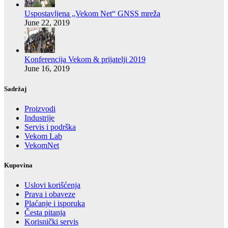
Uspostavljena „Vekom Net“ GNSS mreža
June 22, 2019
Konferencija Vekom & prijatelji 2019
June 16, 2019
Sadržaj
Proizvodi
Industrije
Servis i podrška
Vekom Lab
VekomNet
Kupovina
Uslovi korišćenja
Prava i obaveze
Plaćanje i isporuka
Česta pitanja
Korisnički servis