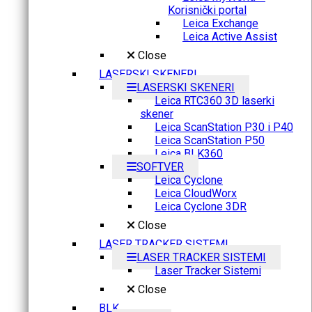
Korisnički portal
Leica Exchange
Leica Active Assist
Close
LASERSKI SKENERI
LASERSKI SKENERI
Leica RTC360 3D laserki
skener
Leica ScanStation P30 i P40
Leica ScanStation P50
Leica BLK360
SOFTVER
Leica Cyclone
Leica CloudWorx
Leica Cyclone 3DR
Close
LASER TRACKER SISTEMI
LASER TRACKER SISTEMI
Laser Tracker Sistemi
Close
BLK