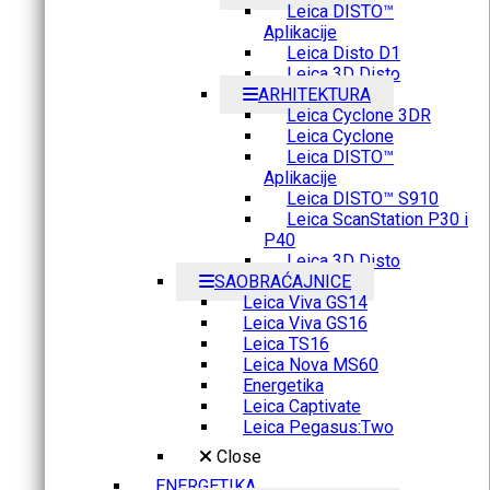
Leica DISTO™
Aplikacije
Leica Disto D1
Leica 3D Disto
ARHITEKTURA
Leica Cyclone 3DR
Leica Cyclone
Leica DISTO™
Aplikacije
Leica DISTO™ S910
Leica ScanStation P30 i
P40
Leica 3D Disto
SAOBRAĆAJNICE
Leica Viva GS14
Leica Viva GS16
Leica TS16
Leica Nova MS60
Energetika
Leica Captivate
Leica Pegasus:Two
Close
ENERGETIKA