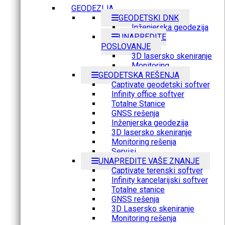
GEODEZIJA
GEODETSKI DNK
Inženjerska geodezija
UNAPREDITE
POSLOVANJE
3D lasersko skeniranje
Monitoring
GEODETSKA REŠENJA
Captivate geodetski softver
Infinity office softver
Totalne Stanice
GNSS rešenja
Inženjerska geodezija
3D lasersko skeniranje
Monitoring rešenja
Servisi
UNAPREDITE VAŠE ZNANJE
Captivate terenski softver
Infinity kancelarijski softver
Totalne stanice
GNSS rešenja
3D Lasersko skeniranje
Monitoring rešenja