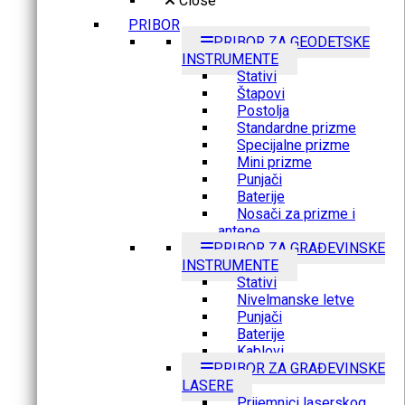
Close
PRIBOR
PRIBOR ZA GEODETSKE
INSTRUMENTE
Stativi
Štapovi
Postolja
Standardne prizme
Specijalne prizme
Mini prizme
Punjači
Baterije
Nosači za prizme i
antene
PRIBOR ZA GRAĐEVINSKE
INSTRUMENTE
Stativi
Nivelmanske letve
Punjači
Baterije
Kablovi
PRIBOR ZA GRAĐEVINSKE
LASERE
Prijemnici laserskog