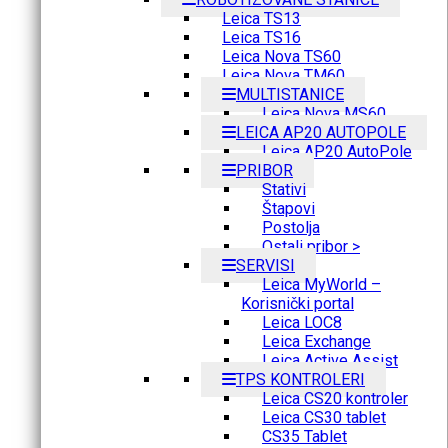
Leica TS13
Leica TS16
Leica Nova TS60
Leica Nova TM60
MULTISTANICE
Leica Nova MS60
LEICA AP20 AUTOPOLE
Leica AP20 AutoPole
PRIBOR
Stativi
Štapovi
Postolja
Ostali pribor >
SERVISI
Leica MyWorld –
Korisnički portal
Leica LOC8
Leica Exchange
Leica Active Assist
TPS KONTROLERI
Leica CS20 kontroler
Leica CS30 tablet
CS35 Tablet