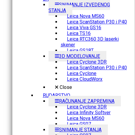
SNIMANJE IZVEDENOG
STANJA
Leica Nova MS60
Leica ScanStation P30 i P40
Leica Viva GS16
Leica TS16
Leica RTC360 3D laserki
skener
Leica GS18T
3D MODELOVANJE
Leica Cyclone 3DR
Leica ScanStation P30 i P40
Leica Cyclone
Leica CloudWorx
Close
RUDARSTVO
RAČUNANJE ZAPREMINA
Leica Cyclone 3DR
Leica Infinity Softver
Leica Nova MS60
Leica GS07
SNIMANJE STANJA