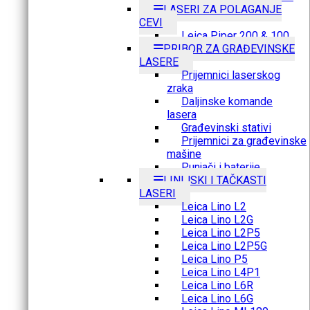
LASERI ZA POLAGANJE
CEVI
Leica Piper 200 & 100
PRIBOR ZA GRAĐEVINSKE
LASERE
Prijemnici laserskog
zraka
Daljinske komande
lasera
Građevinski stativi
Prijemnici za građevinske
mašine
Punjači i baterije
LINIJSKI I TAČKASTI
LASERI
Leica Lino L2
Leica Lino L2G
Leica Lino L2P5
Leica Lino L2P5G
Leica Lino P5
Leica Lino L4P1
Leica Lino L6R
Leica Lino L6G