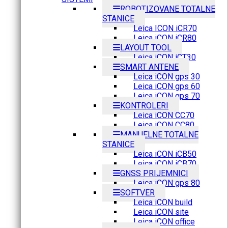
ROBOTIZOVANE TOTALNE
STANICE
Leica ICON iCR70
Leica iCON iCR80
LAYOUT TOOL
Leica iCON iCT30
SMART ANTENE
Leica iCON gps 30
Leica iCON gps 60
Leica iCON gps 70
KONTROLERI
Leica iCON CC70
Leica iCON CC80
MANUELNE TOTALNE
STANICE
Leica iCON iCB50
Leica iCON iCB70
GNSS PRIJEMNICI
Leica iCON gps 80
SOFTVER
Leica iCON build
Leica iCON site
Leica iCON office