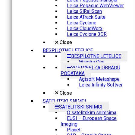
Leica Pegasus:WebViewer
Leica SiRailScan
Leica ATrack Suite
Leica Cyclone
Leica CloudWorx
Leica Cyclone 3DR
Close
BESPILOTNE LETELICE
BESPILOTNE LETELICE
Wingtra One
SOFTVERI ZA OBRADU
PODATAKA
Agisoft Metashape
Leica Infinity Softver
Close
SATELITSKI SNIMCI
SATELITSKI SNIMCI
O satelitskim snimcima
EUSI – European Space
Imaging
Planet