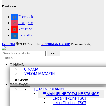
Pratite nas
Facebook
Instagram
YouTube
LinkedIn
GeoKOM
2019 Created by
-NORMAN GROUP
. Premium Design.
X
Search
Menu
O NAMA
O NAMA
VEKOM MAGAZIN
Close
PROIZVODI
TOTALNE STANICE
MANUELNE TOTALNE STANICE
Leica FlexLine TS03
Leica FlexLine TS07