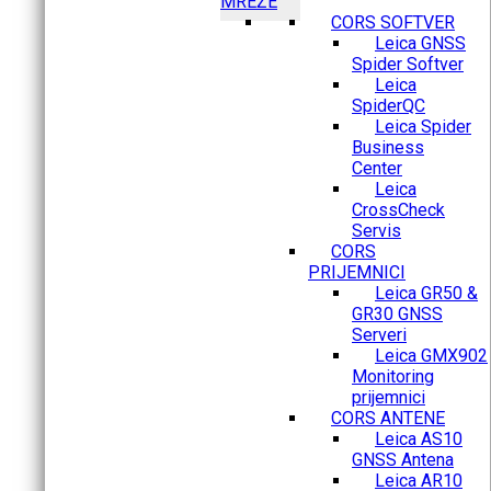
MREŽE
CORS SOFTVER
Leica GNSS
Spider Softver
Leica
SpiderQC
Leica Spider
Business
Center
Leica
CrossCheck
Servis
CORS
PRIJEMNICI
Leica GR50 &
GR30 GNSS
Serveri
Leica GMX902
Monitoring
prijemnici
CORS ANTENE
Leica AS10
GNSS Antena
Leica AR10