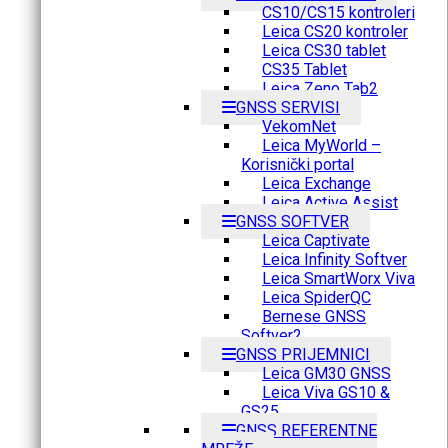
CS10/CS15 kontroleri
Leica CS20 kontroler
Leica CS30 tablet
CS35 Tablet
Leica Zeno Tab2
GNSS SERVISI
VekomNet
Leica MyWorld –
Korisnički portal
Leica Exchange
Leica Active Assist
GNSS SOFTVER
Leica Captivate
Leica Infinity Softver
Leica SmartWorx Viva
Leica SpiderQC
Bernese GNSS
Softver2
GNSS PRIJEMNICI
Leica GM30 GNSS
Leica Viva GS10 &
GS25
GNSS REFERENTNE