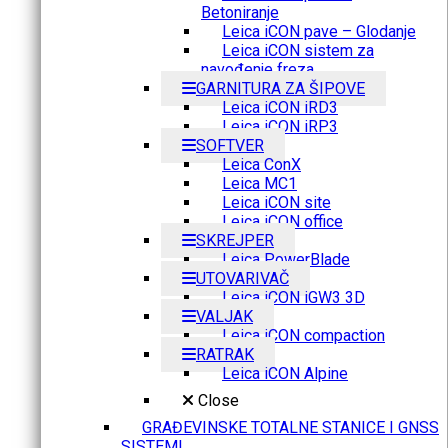
Betoniranje
Leica iCON pave – Glodanje
Leica iCON sistem za
navođenje freza
GARNITURA ZA ŠIPOVE
Leica iCON iRD3
Leica iCON iRP3
SOFTVER
Leica ConX
Leica MC1
Leica iCON site
Leica iCON office
SKREJPER
Leica PowerBlade
UTOVARIVAČ
Leica iCON iGW3 3D
VALJAK
Leica iCON compaction
RATRAK
Leica iCON Alpine
Close
GRAĐEVINSKE TOTALNE STANICE I GNSS
SISTEMI