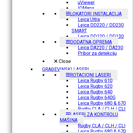
uViewer
IQMaps
LOKATORI INSTALACIJA
Leica Ultra
Leica DD220 / DD230
SMART
Leica DD120 / DD130
DODATNA OPREMA
Leica DA220 / DA230
Pribor za detekciju
Close
GRAĐEVINSKI LASERI
ROTACIONI LASERI
Leica Rugby 610
Leica Rugby 620
Leica Rugby 640
Leica Rugby 640G
Leica Rugby 680 & 670
Rugby CLA / CLH / CLI
LASERI ZA KONTROLU
MAŠINA
Rugby CLA / CLH / CLI
Leica Rugby 680 & 670