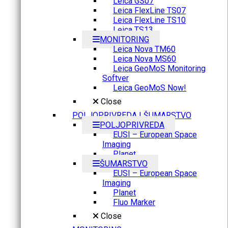
Leica GS07
Leica FlexLine TS07
Leica FlexLine TS10
Leica TS13
MONITORING
Leica Nova TM60
Leica Nova MS60
Leica GeoMoS Monitoring
Softver
Leica GeoMoS Now!
Close
POLJOPRIVREDA I ŠUMARSTVO
POLJOPRIVREDA
EUSI – European Space
Imaging
Planet
ŠUMARSTVO
EUSI – European Space
Imaging
Planet
Fluo Marker
Close