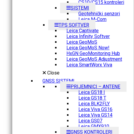
CS10/CS15 kontroleri
SISTEMI
Geotehnički senzori
Leica M-Com
TPS SOFTVER
Leica Captivate
Leica Infinity Softver
Leica GeoMoS
Leica GeoMoS Now!
HxGN GeoMonitoring Hub
Leica GeoMoS Adjustment
Leica SmartWorx Viva
Close
GNSS SISTEMI
PRIJEMNICI – ANTENE
Leica GS18 I
Leica GS18 T
Leica BLK2FLY
Leica Viva GS16
Leica Viva GS14
Leica GS07
Leica GMX910
GNSS KONTROLERI