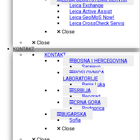
Leica Exchange
Leica Active Assist
Leica GeoMoS Now!
Leica CrossCheck Servis
Close
Close
KONTAKT
KONTAKT
BOSNA I HERCEGOVINA
Sarajevo
POSLOVNICA
LABORATORIJE
Banja Luka
SRBIJA
Beograd
CRNA GORA
Podgorica
BUGARSKA
Sofia
Close
Close