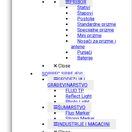
PRIBOR
Stativi
Štapovi
Postolja
Standardne prizme
Specijalne prizme
Mini prizme
Nosači za prizme i
antene
Punjači
Baterije
Close
SOPPEC SPREJEVI
GEODEZIJA I
GRAĐEVINARSTVO
FLUO TP
Reflect Light
Photo Light
ŠUMARSTVO
Fluo Marker
Strong Marker
INDUSTRIJE I MAGACINI