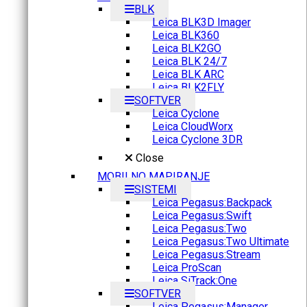
BLK
Leica BLK3D Imager
Leica BLK360
Leica BLK2GO
Leica BLK 24/7
Leica BLK ARC
Leica BLK2FLY
SOFTVER
Leica Cyclone
Leica CloudWorx
Leica Cyclone 3DR
Close
MOBILNO MAPIRANJE
SISTEMI
Leica Pegasus:Backpack
Leica Pegasus:Swift
Leica Pegasus:Two
Leica Pegasus:Two Ultimate
Leica Pegasus:Stream
Leica ProScan
Leica SiTrack:One
SOFTVER
Leica Pegasus:Manager