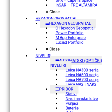
SAR – Capella Space
InSAR – TRE ALTAMIRA
Close
HEXAGON GEOSPATIAL
HEXAGON GEOSPATIAL
O Hexagon Geospatial
Power Portfolio
M.App Enterprise
Luciad Portfolio
Close
NIVELIRI
AUTOMATSKI (OPTIČKI)
NIVELIRI
Leica NA300 serija
Leica NA500 serija
Leica NA700 serija
Leica NA2 i NAK2
PRIBOR
Stativi
Nivelmanske letve
Punjači
Baterije