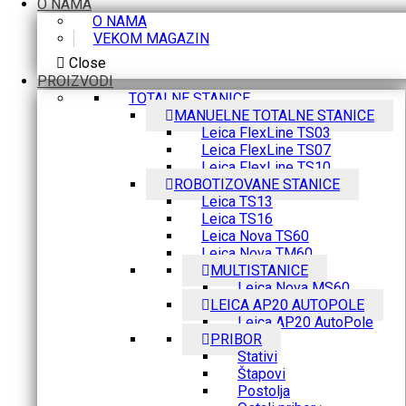
O NAMA
O NAMA
VEKOM MAGAZIN
Close
PROIZVODI
TOTALNE STANICE
MANUELNE TOTALNE STANICE
Leica FlexLine TS03
Leica FlexLine TS07
Leica FlexLine TS10
ROBOTIZOVANE STANICE
Leica TS13
Leica TS16
Leica Nova TS60
Leica Nova TM60
MULTISTANICE
Leica Nova MS60
LEICA AP20 AUTOPOLE
Leica AP20 AutoPole
PRIBOR
Stativi
Štapovi
Postolja