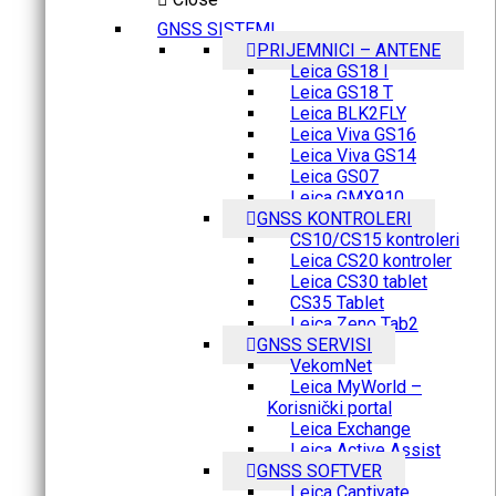
GNSS SISTEMI
PRIJEMNICI – ANTENE
Leica GS18 I
Leica GS18 T
Leica BLK2FLY
Leica Viva GS16
Leica Viva GS14
Leica GS07
Leica GMX910
GNSS KONTROLERI
CS10/CS15 kontroleri
Leica CS20 kontroler
Leica CS30 tablet
CS35 Tablet
Leica Zeno Tab2
GNSS SERVISI
VekomNet
Leica MyWorld –
Korisnički portal
Leica Exchange
Leica Active Assist
GNSS SOFTVER
Leica Captivate