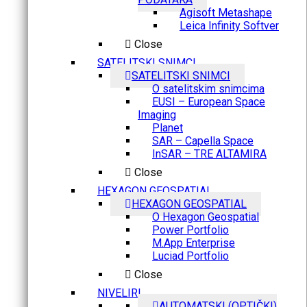
Agisoft Metashape
Leica Infinity Softver
Close
SATELITSKI SNIMCI
SATELITSKI SNIMCI
O satelitskim snimcima
EUSI – European Space
Imaging
Planet
SAR – Capella Space
InSAR – TRE ALTAMIRA
Close
HEXAGON GEOSPATIAL
HEXAGON GEOSPATIAL
O Hexagon Geospatial
Power Portfolio
M.App Enterprise
Luciad Portfolio
Close
NIVELIRI
AUTOMATSKI (OPTIČKI)