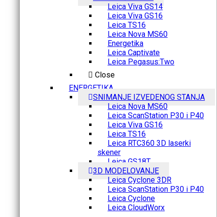
Leica Viva GS14
Leica Viva GS16
Leica TS16
Leica Nova MS60
Energetika
Leica Captivate
Leica Pegasus:Two
Close
ENERGETIKA
SNIMANJE IZVEDENOG STANJA
Leica Nova MS60
Leica ScanStation P30 i P40
Leica Viva GS16
Leica TS16
Leica RTC360 3D laserki
skener
Leica GS18T
3D MODELOVANJE
Leica Cyclone 3DR
Leica ScanStation P30 i P40
Leica Cyclone
Leica CloudWorx