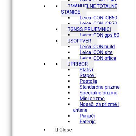
Leica iCON CC80
MANUELNE TOTALNE
STANICE
Leica iCON iCB50
Leica iCON iCB70
GNSS PRIJEMNICI
Leica iCON gps 80
SOFTVER
Leica iCON build
Leica iCON site
Leica iCON office
PRIBOR
Stativi
Štapovi
Postolja
Standardne prizme
Specijalne prizme
Mini prizme
Nosači za prizme i
antene
Punjači
Baterije
Close