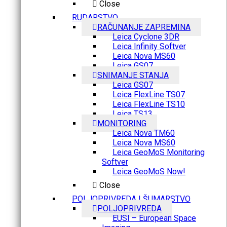
Close
RUDARSTVO
RAČUNANJE ZAPREMINA
Leica Cyclone 3DR
Leica Infinity Softver
Leica Nova MS60
Leica GS07
SNIMANJE STANJA
Leica GS07
Leica FlexLine TS07
Leica FlexLine TS10
Leica TS13
MONITORING
Leica Nova TM60
Leica Nova MS60
Leica GeoMoS Monitoring
Softver
Leica GeoMoS Now!
Close
POLJOPRIVREDA I ŠUMARSTVO
POLJOPRIVREDA
EUSI – European Space