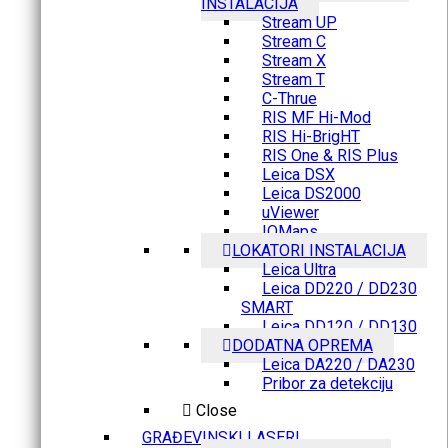
INSTALACIJA
Stream UP
Stream C
Stream X
Stream T
C-Thrue
RIS MF Hi-Mod
RIS Hi-BrigHT
RIS One & RIS Plus
Leica DSX
Leica DS2000
uViewer
IQMaps
LOKATORI INSTALACIJA
Leica Ultra
Leica DD220 / DD230
SMART
Leica DD120 / DD130
DODATNA OPREMA
Leica DA220 / DA230
Pribor za detekciju
Close
GRAĐEVINSKI LASERI