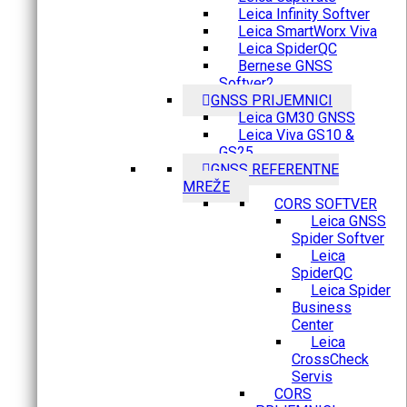
Leica Infinity Softver
Leica SmartWorx Viva
Leica SpiderQC
Bernese GNSS
Softver2
GNSS PRIJEMNICI
Leica GM30 GNSS
Leica Viva GS10 &
GS25
GNSS REFERENTNE
MREŽE
CORS SOFTVER
Leica GNSS
Spider Softver
Leica
SpiderQC
Leica Spider
Business
Center
Leica
CrossCheck
Servis
CORS