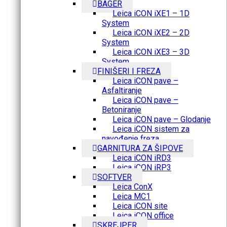
BAGER
Leica iCON iXE1 – 1D
System
Leica iCON iXE2 – 2D
System
Leica iCON iXE3 – 3D
System
FINIŠERI I FREZA
Leica iCON pave –
Asfaltiranje
Leica iCON pave –
Betoniranje
Leica iCON pave – Glodanje
Leica iCON sistem za
navođenje freza
GARNITURA ZA ŠIPOVE
Leica iCON iRD3
Leica iCON iRP3
SOFTVER
Leica ConX
Leica MC1
Leica iCON site
Leica iCON office
SKREJPER