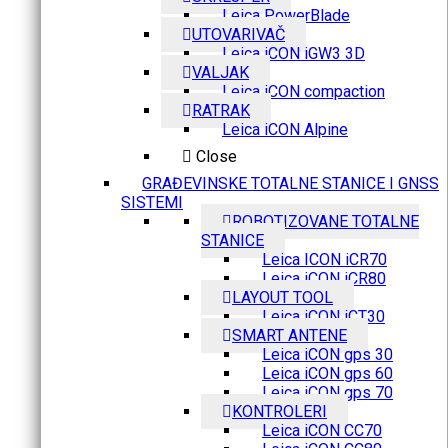
Leica PowerBlade
UTOVARIVAČ
Leica iCON iGW3 3D
VALJAK
Leica iCON compaction
RATRAK
Leica iCON Alpine
Close
GRAĐEVINSKE TOTALNE STANICE I GNSS
SISTEMI
ROBOTIZOVANE TOTALNE
STANICE
Leica ICON iCR70
Leica iCON iCR80
LAYOUT TOOL
Leica iCON iCT30
SMART ANTENE
Leica iCON gps 30
Leica iCON gps 60
Leica iCON gps 70
KONTROLERI
Leica iCON CC70