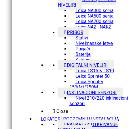
NIVELIRI
Leica NA300 serija
Leica NA500 serija
Leica NA700 serija
Leica NA2 i NAK2
PRIBOR
Stativi
Nivelmanske letve
Punjači
Baterije
Kablovi
DIGITALNI NIVELIRI
Leica LS15 & LS10
Leica Sprinter 50
Leica Sprinter
150(M)/250M
INKLINACIONI SENZORI
Nivel 210/220 inklinacioni
senzori
Close
LOKATORI PODZEMNIH INSTALACIJA
RADARI ZA OTKRIVANJE