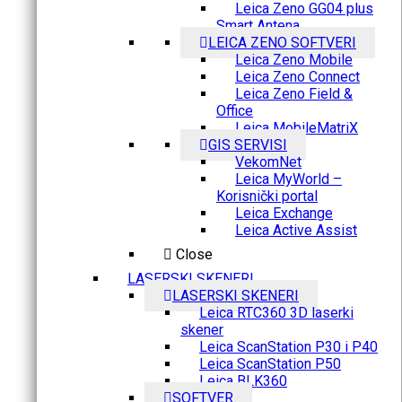
Leica Zeno GG04 plus
Smart Antena
LEICA ZENO SOFTVERI
Leica Zeno Mobile
Leica Zeno Connect
Leica Zeno Field &
Office
Leica MobileMatriX
GIS SERVISI
VekomNet
Leica MyWorld –
Korisnički portal
Leica Exchange
Leica Active Assist
Close
LASERSKI SKENERI
LASERSKI SKENERI
Leica RTC360 3D laserki
skener
Leica ScanStation P30 i P40
Leica ScanStation P50
Leica BLK360
SOFTVER