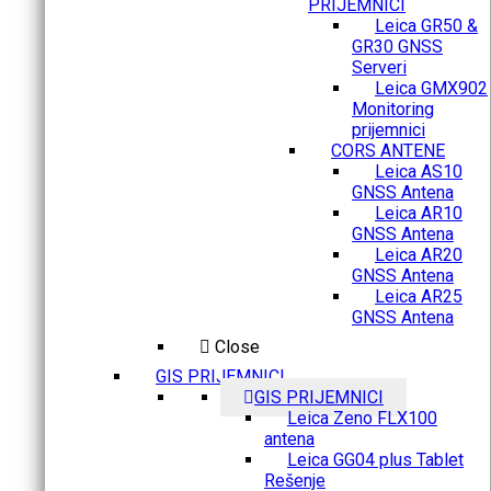
PRIJEMNICI
Leica GR50 &
GR30 GNSS
Serveri
Leica GMX902
Monitoring
prijemnici
CORS ANTENE
Leica AS10
GNSS Antena
Leica AR10
GNSS Antena
Leica AR20
GNSS Antena
Leica AR25
GNSS Antena
Close
GIS PRIJEMNICI
GIS PRIJEMNICI
Leica Zeno FLX100
antena
Leica GG04 plus Tablet
Rešenje