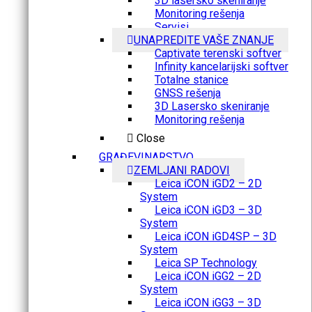
3D lasersko skeniranje
Monitoring rešenja
Servisi
UNAPREDITE VAŠE ZNANJE
Captivate terenski softver
Infinity kancelarijski softver
Totalne stanice
GNSS rešenja
3D Lasersko skeniranje
Monitoring rešenja
Close
GRAĐEVINARSTVO
ZEMLJANI RADOVI
Leica iCON iGD2 – 2D
System
Leica iCON iGD3 – 3D
System
Leica iCON iGD4SP – 3D
System
Leica SP Technology
Leica iCON iGG2 – 2D
System
Leica iCON iGG3 – 3D