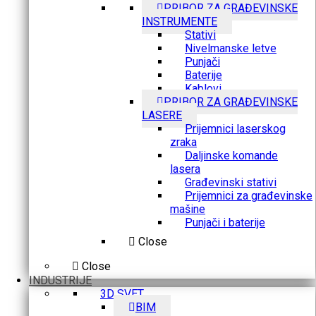
PRIBOR ZA GRAĐEVINSKE
INSTRUMENTE
Stativi
Nivelmanske letve
Punjači
Baterije
Kablovi
PRIBOR ZA GRAĐEVINSKE
LASERE
Prijemnici laserskog
zraka
Daljinske komande
lasera
Građevinski stativi
Prijemnici za građevinske
mašine
Punjači i baterije
Close
Close
INDUSTRIJE
3D SVET
BIM