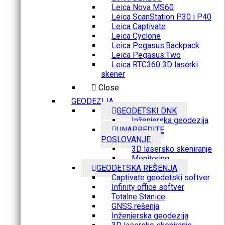
Leica Nova MS60
Leica ScanStation P30 i P40
Leica Captivate
Leica Cyclone
Leica Pegasus:Backpack
Leica Pegasus:Two
Leica RTC360 3D laserki
skener
Close
GEODEZIJA
GEODETSKI DNK
Inženjerska geodezija
UNAPREDITE
POSLOVANJE
3D lasersko skeniranje
Monitoring
GEODETSKA REŠENJA
Captivate geodetski softver
Infinity office softver
Totalne Stanice
GNSS rešenja
Inženjerska geodezija