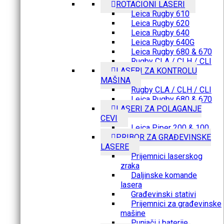
ROTACIONI LASERI
Leica Rugby 610
Leica Rugby 620
Leica Rugby 640
Leica Rugby 640G
Leica Rugby 680 & 670
Rugby CLA / CLH / CLI
LASERI ZA KONTROLU
MAŠINA
Rugby CLA / CLH / CLI
Leica Rugby 680 & 670
LASERI ZA POLAGANJE
CEVI
Leica Piper 200 & 100
PRIBOR ZA GRAĐEVINSKE
LASERE
Prijemnici laserskog
zraka
Daljinske komande
lasera
Građevinski stativi
Prijemnici za građevinske
mašine
Punjači i baterije