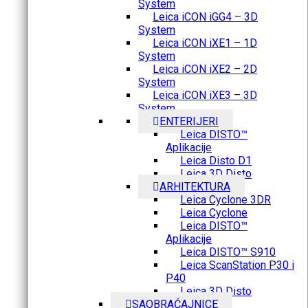
System
Leica iCON iGG4 – 3D
System
Leica iCON iXE1 – 1D
System
Leica iCON iXE2 – 2D
System
Leica iCON iXE3 – 3D
System
ENTERIJERI
Leica DISTO™
Aplikacije
Leica Disto D1
Leica 3D Disto
ARHITEKTURA
Leica Cyclone 3DR
Leica Cyclone
Leica DISTO™
Aplikacije
Leica DISTO™ S910
Leica ScanStation P30 i
P40
Leica 3D Disto
SAOBRAĆAJNICE