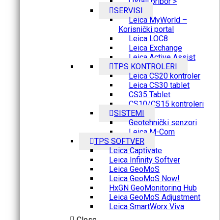
Ostali pribor >
SERVISI
Leica MyWorld –
Korisnički portal
Leica LOC8
Leica Exchange
Leica Active Assist
TPS KONTROLERI
Leica CS20 kontroler
Leica CS30 tablet
CS35 Tablet
CS10/CS15 kontroleri
SISTEMI
Geotehnički senzori
Leica M-Com
TPS SOFTVER
Leica Captivate
Leica Infinity Softver
Leica GeoMoS
Leica GeoMoS Now!
HxGN GeoMonitoring Hub
Leica GeoMoS Adjustment
Leica SmartWorx Viva
Close