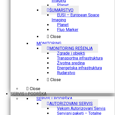
Imaging
Planet
ŠUMARSTVO
EUSI – European Space
Imaging
Planet
Fluo Marker
Close
MONITORING
MONITORING REŠENJA
Zgrade i objekti
Transportna infrastruktura
Životna sredina
Energetska infrastruktura
Rudarstvo
Close
Close
SERVIS I PODRŠKA
SERVIS I PODRŠKA
AUTORIZOVANI SERVIS
Vekom Autorizovani Servis
Servisni paketi – Totalne