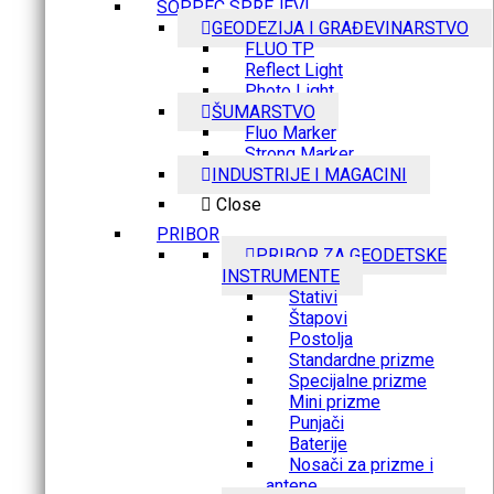
SOPPEC SPREJEVI
GEODEZIJA I GRAĐEVINARSTVO
FLUO TP
Reflect Light
Photo Light
ŠUMARSTVO
Fluo Marker
Strong Marker
INDUSTRIJE I MAGACINI
Close
PRIBOR
PRIBOR ZA GEODETSKE
INSTRUMENTE
Stativi
Štapovi
Postolja
Standardne prizme
Specijalne prizme
Mini prizme
Punjači
Baterije
Nosači za prizme i
antene