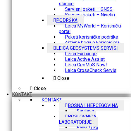
stanice
Servisni paketi – GNSS
Servisni paketi – Niveliri
PODRŠKA
Leica MyWorld – Korisnički
portal
Paketi korisničke podrške
Aktivna briga o korisnicima
LEICA GEOSYSTEMS SERVISI
Leica Exchange
Leica Active Assist
Leica GeoMoS Now!
Leica CrossCheck Servis
Close
Close
KONTAKT
KONTAKT
BOSNA I HERCEGOVINA
Sarajevo
POSLOVNICA
LABORATORIJE
Banja Luka