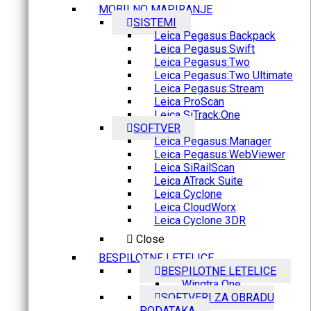
MOBILNO MAPIRANJE
SISTEMI
Leica Pegasus:Backpack
Leica Pegasus:Swift
Leica Pegasus:Two
Leica Pegasus:Two Ultimate
Leica Pegasus:Stream
Leica ProScan
Leica SiTrack:One
SOFTVER
Leica Pegasus:Manager
Leica Pegasus:WebViewer
Leica SiRailScan
Leica ATrack Suite
Leica Cyclone
Leica CloudWorx
Leica Cyclone 3DR
Close
BESPILOTNE LETELICE
BESPILOTNE LETELICE
Wingtra One
SOFTVERI ZA OBRADU
PODATAKA