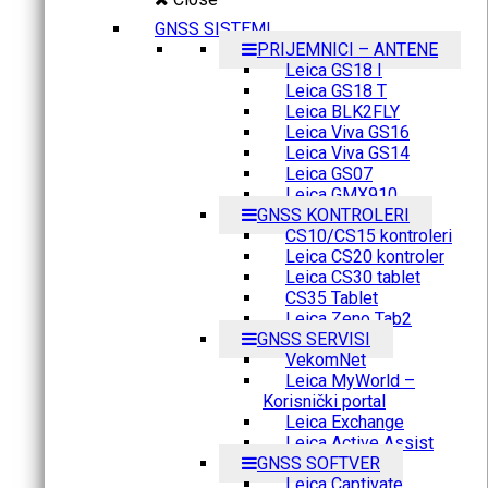
GNSS SISTEMI
PRIJEMNICI – ANTENE
Leica GS18 I
Leica GS18 T
Leica BLK2FLY
Leica Viva GS16
Leica Viva GS14
Leica GS07
Leica GMX910
GNSS KONTROLERI
CS10/CS15 kontroleri
Leica CS20 kontroler
Leica CS30 tablet
CS35 Tablet
Leica Zeno Tab2
GNSS SERVISI
VekomNet
Leica MyWorld –
Korisnički portal
Leica Exchange
Leica Active Assist
GNSS SOFTVER
Leica Captivate