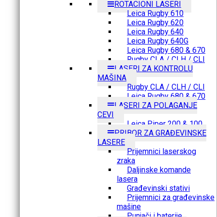
ROTACIONI LASERI
Leica Rugby 610
Leica Rugby 620
Leica Rugby 640
Leica Rugby 640G
Leica Rugby 680 & 670
Rugby CLA / CLH / CLI
LASERI ZA KONTROLU
MAŠINA
Rugby CLA / CLH / CLI
Leica Rugby 680 & 670
LASERI ZA POLAGANJE
CEVI
Leica Piper 200 & 100
PRIBOR ZA GRAĐEVINSKE
LASERE
Prijemnici laserskog
zraka
Daljinske komande
lasera
Građevinski stativi
Prijemnici za građevinske
mašine
Punjači i baterije