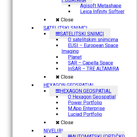
Agisoft Metashape
Leica Infinity Softver
Close
SATELITSKI SNIMCI
SATELITSKI SNIMCI
O satelitskim snimcima
EUSI – European Space
Imaging
Planet
SAR – Capella Space
InSAR – TRE ALTAMIRA
Close
HEXAGON GEOSPATIAL
HEXAGON GEOSPATIAL
O Hexagon Geospatial
Power Portfolio
M.App Enterprise
Luciad Portfolio
Close
NIVELIRI
AUTOMATSKI (OPTIČKI)