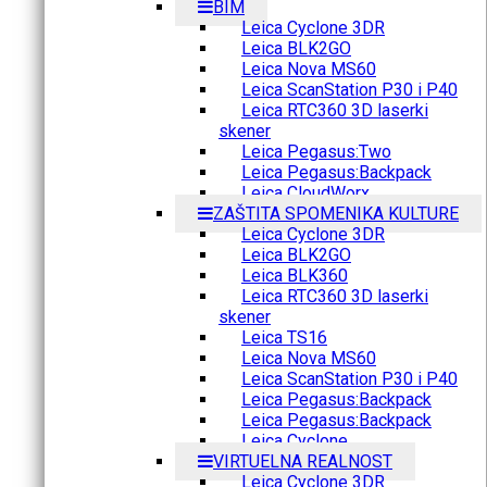
BIM
Leica Cyclone 3DR
Leica BLK2GO
Leica Nova MS60
Leica ScanStation P30 i P40
Leica RTC360 3D laserki
skener
Leica Pegasus:Two
Leica Pegasus:Backpack
Leica CloudWorx
ZAŠTITA SPOMENIKA KULTURE
Leica Cyclone 3DR
Leica BLK2GO
Leica BLK360
Leica RTC360 3D laserki
skener
Leica TS16
Leica Nova MS60
Leica ScanStation P30 i P40
Leica Pegasus:Backpack
Leica Pegasus:Backpack
Leica Cyclone
VIRTUELNA REALNOST
Leica Cyclone 3DR