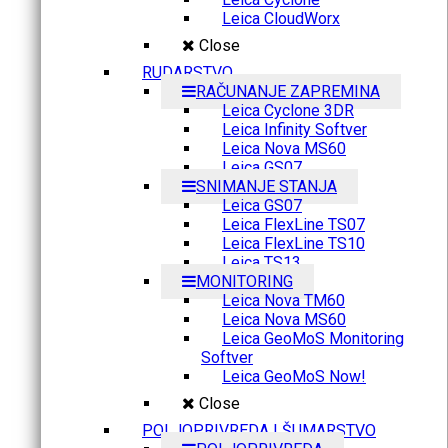
Leica CloudWorx
Close
RUDARSTVO
RAČUNANJE ZAPREMINA
Leica Cyclone 3DR
Leica Infinity Softver
Leica Nova MS60
Leica GS07
SNIMANJE STANJA
Leica GS07
Leica FlexLine TS07
Leica FlexLine TS10
Leica TS13
MONITORING
Leica Nova TM60
Leica Nova MS60
Leica GeoMoS Monitoring
Softver
Leica GeoMoS Now!
Close
POLJOPRIVREDA I ŠUMARSTVO