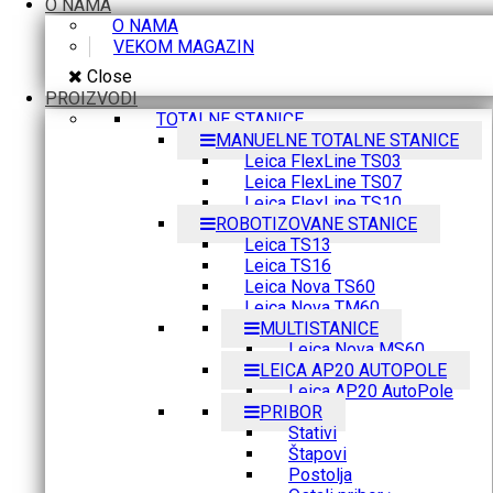
O NAMA
O NAMA
VEKOM MAGAZIN
Close
PROIZVODI
TOTALNE STANICE
MANUELNE TOTALNE STANICE
Leica FlexLine TS03
Leica FlexLine TS07
Leica FlexLine TS10
ROBOTIZOVANE STANICE
Leica TS13
Leica TS16
Leica Nova TS60
Leica Nova TM60
MULTISTANICE
Leica Nova MS60
LEICA AP20 AUTOPOLE
Leica AP20 AutoPole
PRIBOR
Stativi
Štapovi
Postolja