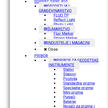
SOPPEC SPREJEVI
GEODEZIJA I
GRAĐEVINARSTVO
FLUO TP
Reflect Light
Photo Light
ŠUMARSTVO
Fluo Marker
Strong Marker
INDUSTRIJE I MAGACINI
Close
PRIBOR
PRIBOR ZA GEODETSKE
INSTRUMENTE
Stativi
Štapovi
Postolja
Standardne prizme
Specijalne prizme
Mini prizme
Punjači
Baterije
Nosači za prizme i