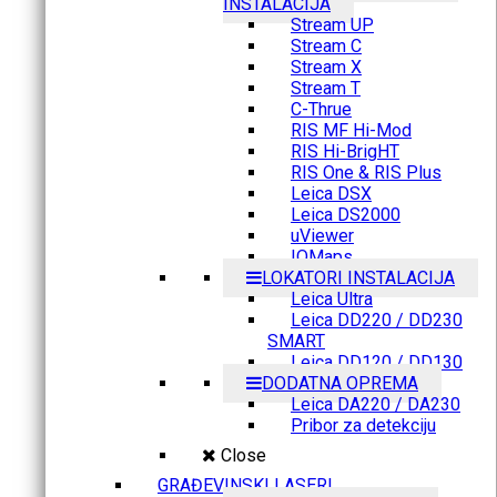
INSTALACIJA
Stream UP
Stream C
Stream X
Stream T
C-Thrue
RIS MF Hi-Mod
RIS Hi-BrigHT
RIS One & RIS Plus
Leica DSX
Leica DS2000
uViewer
IQMaps
LOKATORI INSTALACIJA
Leica Ultra
Leica DD220 / DD230
SMART
Leica DD120 / DD130
DODATNA OPREMA
Leica DA220 / DA230
Pribor za detekciju
Close
GRAĐEVINSKI LASERI