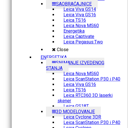
SAOBRAĆAJNICE
Leica Viva GS14
Leica Viva GS16
Leica TS16
Leica Nova MS60
Energetika
Leica Captivate
Leica Pegasus:Two
Close
ENERGETIKA
SNIMANJE IZVEDENOG
STANJA
Leica Nova MS60
Leica ScanStation P30 i P40
Leica Viva GS16
Leica TS16
Leica RTC360 3D laserki
skener
Leica GS18T
3D MODELOVANJE
Leica Cyclone 3DR
Leica ScanStation P30 i P40
Leica Cyclone