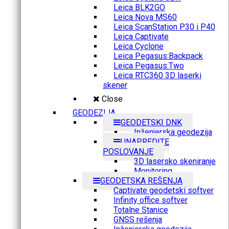
Leica BLK2GO
Leica Nova MS60
Leica ScanStation P30 i P40
Leica Captivate
Leica Cyclone
Leica Pegasus:Backpack
Leica Pegasus:Two
Leica RTC360 3D laserki
skener
Close
GEODEZIJA
GEODETSKI DNK
Inženjerska geodezija
UNAPREDITE
POSLOVANJE
3D lasersko skeniranje
Monitoring
GEODETSKA REŠENJA
Captivate geodetski softver
Infinity office softver
Totalne Stanice
GNSS rešenja