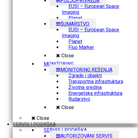
POLJOPRIVREDA
EUSI – European Space
Imaging
Planet
ŠUMARSTVO
EUSI – European Space
Imaging
Planet
Fluo Marker
Close
MONITORING
MONITORING REŠENJA
Zgrade i objekti
Transportna infrastruktura
Životna sredina
Energetska infrastruktura
Rudarstvo
Close
Close
SERVIS I PODRŠKA
SERVIS I PODRŠKA
AUTORIZOVANI SERVIS