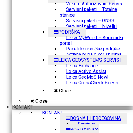
Vekom Autorizovani Servis
Servisni paketi – Totalne
stanice
Servisni paketi – GNSS
Servisni paketi – Niveliri
PODRŠKA
Leica MyWorld – Korisnički
portal
Paketi korisničke podrške
Aktivna briga o korisnicima
LEICA GEOSYSTEMS SERVISI
Leica Exchange
Leica Active Assist
Leica GeoMoS Now!
Leica CrossCheck Servis
Close
Close
KONTAKT
KONTAKT
BOSNA I HERCEGOVINA
Sarajevo
POSLOVNICA