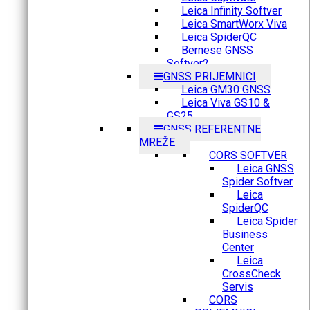
Leica Infinity Softver
Leica SmartWorx Viva
Leica SpiderQC
Bernese GNSS
Softver2
GNSS PRIJEMNICI
Leica GM30 GNSS
Leica Viva GS10 &
GS25
GNSS REFERENTNE
MREŽE
CORS SOFTVER
Leica GNSS
Spider Softver
Leica
SpiderQC
Leica Spider
Business
Center
Leica
CrossCheck
Servis
CORS