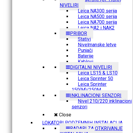
NIVELIRI
Leica NA300 serija
Leica NA500 serija
Leica NA700 serija
Leica NA2 i NAK2
PRIBOR
Stativi
Nivelmanske letve
Punjači
Baterije
Kablovi
DIGITALNI NIVELIRI
Leica LS15 & LS10
Leica Sprinter 50
Leica Sprinter
150(M)/250M
INKLINACIONI SENZORI
Nivel 210/220 inklinacioni
senzori
Close
LOKATORI PODZEMNIH INSTALACIJA
RADARI ZA OTKRIVANJE