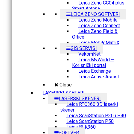
Leica Zeno GG04 plus
Smart Antena
LEICA ZENO SOFTVERI
Leica Zeno Mobile
Leica Zeno Connect
Leica Zeno Field &
Office
Leica MobileMatriX
GIS SERVISI
VekomNet
Leica MyWorld –
Korisnički portal
Leica Exchange
Leica Active Assist
Close
LASERSKI SKENERI
LASERSKI SKENERI
Leica RTC360 3D laserki
skener
Leica ScanStation P30 i P40
Leica ScanStation P50
Leica BLK360
SOFTVER