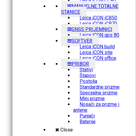
Leica iCON CC80
MANUELNE TOTALNE
STANICE
Leica iCON iCB50
Leica iCON iCB70
GNSS PRIJEMNICI
Leica iCON gps 80
SOFTVER
Leica iCON build
Leica iCON site
Leica iCON office
PRIBOR
Stativi
Štapovi
Postolja
Standardne prizme
Specijalne prizme
Mini prizme
Nosači za prizme i
antene
Punjači
Baterije
Close