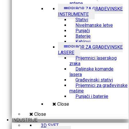
antene
PRIBOR ZA GRAĐEVINSKE
INSTRUMENTE
Stativi
Nivelmanske letve
Punjači
Baterije
Kablovi
PRIBOR ZA GRAĐEVINSKE
LASERE
Prijemnici laserskog
zraka
Daljinske komande
lasera
Građevinski stativi
Prijemnici za građevinske
mašine
Punjači i baterije
Close
Close
INDUSTRIJE
3D SVET