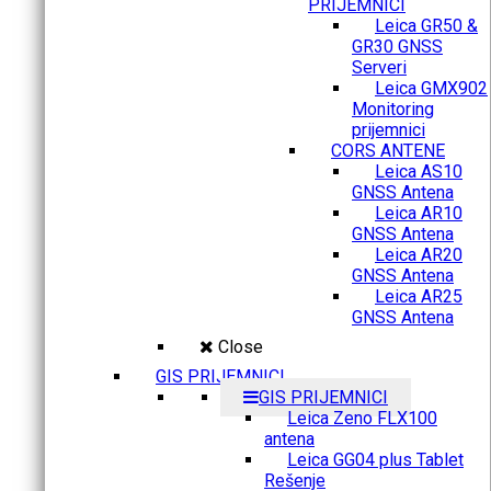
PRIJEMNICI
Leica GR50 &
GR30 GNSS
Serveri
Leica GMX902
Monitoring
prijemnici
CORS ANTENE
Leica AS10
GNSS Antena
Leica AR10
GNSS Antena
Leica AR20
GNSS Antena
Leica AR25
GNSS Antena
Close
GIS PRIJEMNICI
GIS PRIJEMNICI
Leica Zeno FLX100
antena
Leica GG04 plus Tablet
Rešenje