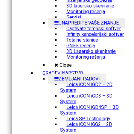
Inženjerska geodezija
3D lasersko skeniranje
Monitoring rešenja
Servisi
UNAPREDITE VAŠE ZNANJE
Captivate terenski softver
Infinity kancelarijski softver
Totalne stanice
GNSS rešenja
3D Lasersko skeniranje
Monitoring rešenja
Close
GRAĐEVINARSTVO
ZEMLJANI RADOVI
Leica iCON iGD2 – 2D
System
Leica iCON iGD3 – 3D
System
Leica iCON iGD4SP – 3D
System
Leica SP Technology
Leica iCON iGG2 – 2D
System