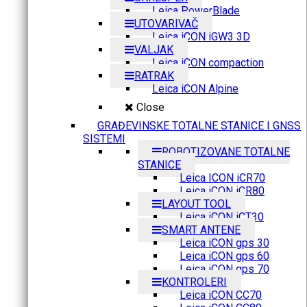
Leica PowerBlade
UTOVARIVAČ
Leica iCON iGW3 3D
VALJAK
Leica iCON compaction
RATRAK
Leica iCON Alpine
Close
GRAĐEVINSKE TOTALNE STANICE I GNSS
SISTEMI
ROBOTIZOVANE TOTALNE
STANICE
Leica ICON iCR70
Leica iCON iCR80
LAYOUT TOOL
Leica iCON iCT30
SMART ANTENE
Leica iCON gps 30
Leica iCON gps 60
Leica iCON gps 70
KONTROLERI
Leica iCON CC70