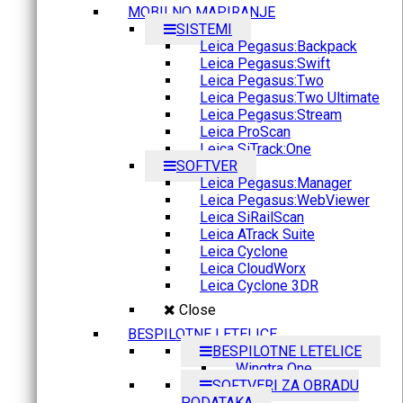
MOBILNO MAPIRANJE
SISTEMI
Leica Pegasus:Backpack
Leica Pegasus:Swift
Leica Pegasus:Two
Leica Pegasus:Two Ultimate
Leica Pegasus:Stream
Leica ProScan
Leica SiTrack:One
SOFTVER
Leica Pegasus:Manager
Leica Pegasus:WebViewer
Leica SiRailScan
Leica ATrack Suite
Leica Cyclone
Leica CloudWorx
Leica Cyclone 3DR
Close
BESPILOTNE LETELICE
BESPILOTNE LETELICE
Wingtra One
SOFTVERI ZA OBRADU
PODATAKA