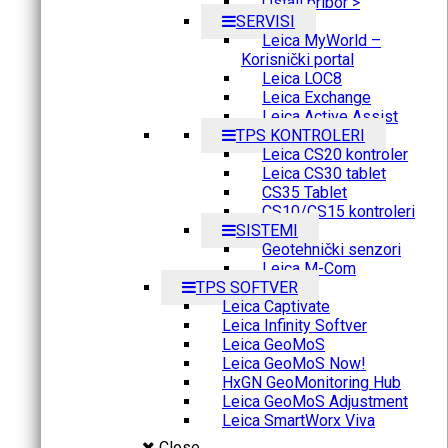
Ostali pribor >
SERVISI
Leica MyWorld –
Korisnički portal
Leica LOC8
Leica Exchange
Leica Active Assist
TPS KONTROLERI
Leica CS20 kontroler
Leica CS30 tablet
CS35 Tablet
CS10/CS15 kontroleri
SISTEMI
Geotehnički senzori
Leica M-Com
TPS SOFTVER
Leica Captivate
Leica Infinity Softver
Leica GeoMoS
Leica GeoMoS Now!
HxGN GeoMonitoring Hub
Leica GeoMoS Adjustment
Leica SmartWorx Viva
Close