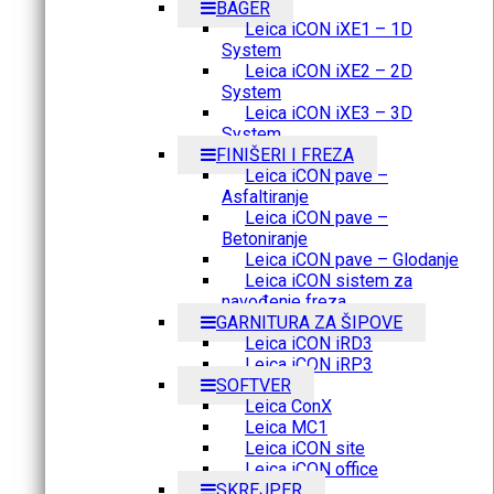
BAGER
Leica iCON iXE1 – 1D
System
Leica iCON iXE2 – 2D
System
Leica iCON iXE3 – 3D
System
FINIŠERI I FREZA
Leica iCON pave –
Asfaltiranje
Leica iCON pave –
Betoniranje
Leica iCON pave – Glodanje
Leica iCON sistem za
navođenje freza
GARNITURA ZA ŠIPOVE
Leica iCON iRD3
Leica iCON iRP3
SOFTVER
Leica ConX
Leica MC1
Leica iCON site
Leica iCON office
SKREJPER