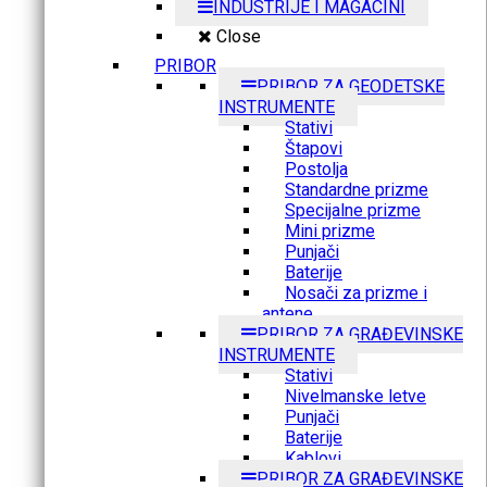
INDUSTRIJE I MAGACINI
Close
PRIBOR
PRIBOR ZA GEODETSKE
INSTRUMENTE
Stativi
Štapovi
Postolja
Standardne prizme
Specijalne prizme
Mini prizme
Punjači
Baterije
Nosači za prizme i
antene
PRIBOR ZA GRAĐEVINSKE
INSTRUMENTE
Stativi
Nivelmanske letve
Punjači
Baterije
Kablovi
PRIBOR ZA GRAĐEVINSKE