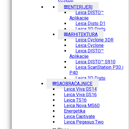
System
ENTERIJERI
Leica DISTO™
Aplikacije
Leica Disto D1
Leica 3D Disto
ARHITEKTURA
Leica Cyclone 3DR
Leica Cyclone
Leica DISTO™
Aplikacije
Leica DISTO™ S910
Leica ScanStation P30 i
P40
Leica 3D Disto
SAOBRAĆAJNICE
Leica Viva GS14
Leica Viva GS16
Leica TS16
Leica Nova MS60
Energetika
Leica Captivate
Leica Pegasus:Two