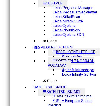
SOFTVER
Leica Pegasus:Manager
Leica Pegasus:WebViewer
Leica SiRailScan
Leica ATrack Suite
Leica Cyclone
Leica CloudWorx
Leica Cyclone 3DR
Close
BESPILOTNE LETELICE
BESPILOTNE LETELICE
Wingtra One
SOFTVERI ZA OBRADU
PODATAKA
Agisoft Metashape
Leica Infinity Softver
Close
SATELITSKI SNIMCI
SATELITSKI SNIMCI
O satelitskim snimcima
EUSI – European Space
Imaging