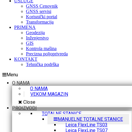
USLUGE
GNSS Cenovnik
GNSS servisi
Korisnički portal
Transformacija
PRIMENA
Geodezija
Inženjerstvo
GIS
Kontrola mašina
Precizna poljoprivreda
KONTAKT
Tehnička podrška
Menu
O NAMA
O NAMA
VEKOM MAGAZIN
Close
PROIZVODI
TOTALNE STANICE
MANUELNE TOTALNE STANICE
Leica FlexLine TS03
Leica FlexLine TS07