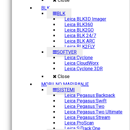
Close
BLK
BLK
Leica BLK3D Imager
Leica BLK360
Leica BLK2GO
Leica BLK 24/7
Leica BLK ARC
Leica BLK2FLY
SOFTVER
Leica Cyclone
Leica CloudWorx
Leica Cyclone 3DR
Close
MOBILNO MAPIRANJE
SISTEMI
Leica Pegasus:Backpack
Leica Pegasus:Swift
Leica Pegasus:Two
Leica Pegasus:Two Ultimate
Leica Pegasus:Stream
Leica ProScan
Leica SiTrack:One