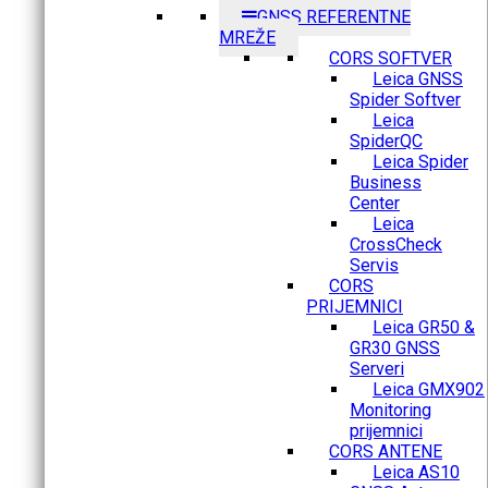
GNSS REFERENTNE
MREŽE
CORS SOFTVER
Leica GNSS
Spider Softver
Leica
SpiderQC
Leica Spider
Business
Center
Leica
CrossCheck
Servis
CORS
PRIJEMNICI
Leica GR50 &
GR30 GNSS
Serveri
Leica GMX902
Monitoring
prijemnici
CORS ANTENE
Leica AS10