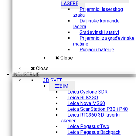
LASERE
Prijemnici laserskog
zraka
Daljinske komande
lasera
Građevinski stativi
Prijemnici za građevinske
mašine
Punjači i baterije
Close
Close
INDUSTRIJE
3D SVET
BIM
Leica Cyclone 3DR
Leica BLK2GO
Leica Nova MS60
Leica ScanStation P30 i P40
Leica RTC360 3D laserki
skener
Leica Pegasus:Two
Leica Pegasus:Backpack