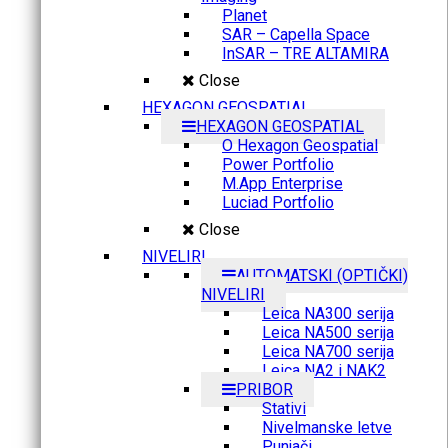
Planet
SAR – Capella Space
InSAR – TRE ALTAMIRA
Close
HEXAGON GEOSPATIAL
HEXAGON GEOSPATIAL
O Hexagon Geospatial
Power Portfolio
M.App Enterprise
Luciad Portfolio
Close
NIVELIRI
AUTOMATSKI (OPTIČKI)
NIVELIRI
Leica NA300 serija
Leica NA500 serija
Leica NA700 serija
Leica NA2 i NAK2
PRIBOR
Stativi
Nivelmanske letve
Punjači