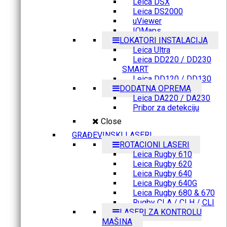
Leica DSX
Leica DS2000
uViewer
IQMaps
LOKATORI INSTALACIJA
Leica Ultra
Leica DD220 / DD230
SMART
Leica DD120 / DD130
DODATNA OPREMA
Leica DA220 / DA230
Pribor za detekciju
Close
GRAĐEVINSKI LASERI
ROTACIONI LASERI
Leica Rugby 610
Leica Rugby 620
Leica Rugby 640
Leica Rugby 640G
Leica Rugby 680 & 670
Rugby CLA / CLH / CLI
LASERI ZA KONTROLU
MAŠINA