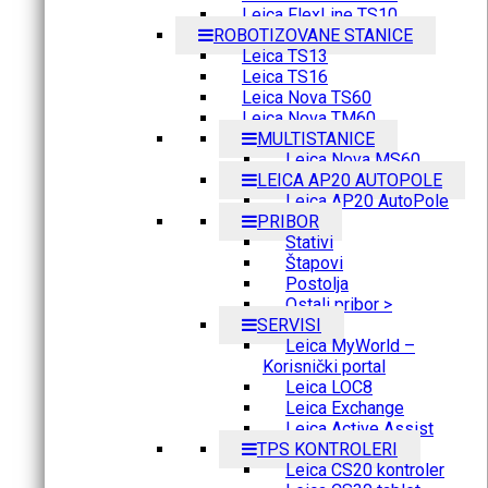
Leica FlexLine TS10
ROBOTIZOVANE STANICE
Leica TS13
Leica TS16
Leica Nova TS60
Leica Nova TM60
MULTISTANICE
Leica Nova MS60
LEICA AP20 AUTOPOLE
Leica AP20 AutoPole
PRIBOR
Stativi
Štapovi
Postolja
Ostali pribor >
SERVISI
Leica MyWorld –
Korisnički portal
Leica LOC8
Leica Exchange
Leica Active Assist
TPS KONTROLERI
Leica CS20 kontroler