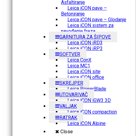
Asfaltiranje
Leica iCON pave –
Betoniranje
Leica iCON pave – Glodanje
Leica iCON sistem za
navođenje freza
GARNITURA ZA ŠIPOVE
Leica iCON iRD3
Leica iCON iRP3
SOFTVER
Leica ConX
Leica MC1
Leica iCON site
Leica iCON office
SKREJPER
Leica PowerBlade
UTOVARIVAČ
Leica iCON iGW3 3D
VALJAK
Leica iCON compaction
RATRAK
Leica iCON Alpine
Close