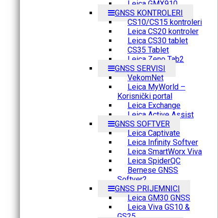
Leica GMX910
GNSS KONTROLERI
CS10/CS15 kontroleri
Leica CS20 kontroler
Leica CS30 tablet
CS35 Tablet
Leica Zeno Tab2
GNSS SERVISI
VekomNet
Leica MyWorld –
Korisnički portal
Leica Exchange
Leica Active Assist
GNSS SOFTVER
Leica Captivate
Leica Infinity Softver
Leica SmartWorx Viva
Leica SpiderQC
Bernese GNSS
Softver2
GNSS PRIJEMNICI
Leica GM30 GNSS
Leica Viva GS10 &
GS25