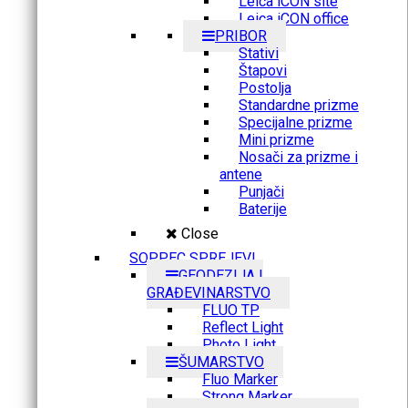
Leica iCON site
Leica iCON office
PRIBOR
Stativi
Štapovi
Postolja
Standardne prizme
Specijalne prizme
Mini prizme
Nosači za prizme i
antene
Punjači
Baterije
Close
SOPPEC SPREJEVI
GEODEZIJA I
GRAĐEVINARSTVO
FLUO TP
Reflect Light
Photo Light
ŠUMARSTVO
Fluo Marker
Strong Marker