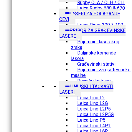
Rugby CLA / CLH / CLI
Leica Rugby 680 & 670
LASERI ZA POLAGANJE
CEVI
Leica Piper 200 & 100
PRIBOR ZA GRAĐEVINSKE
LASERE
Prijemnici laserskog
zraka
Daljinske komande
lasera
Građevinski stativi
Prijemnici za građevinske
mašine
Punjači i baterije
LINIJSKI I TAČKASTI
LASERI
Leica Lino L2
Leica Lino L2G
Leica Lino L2P5
Leica Lino L2P5G
Leica Lino P5
Leica Lino L4P1
Leica Lino L6R