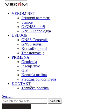
VEKOM NET
Pristupni parametri
Stanice
O GNSS mreži
GNSS Tehnologija
USLUGE
GNSS Cenovnik
GNSS servisi
Korisnički portal
Transformacija
PRIMENA
Geodezija
Inženjerstvo
GIS
Kontrola mašina
Precizna poljoprivreda
KONTAKT
Tehnička podrška
Search
Search