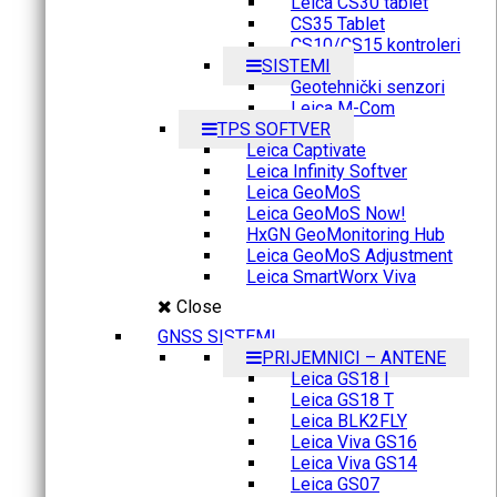
Leica CS30 tablet
CS35 Tablet
CS10/CS15 kontroleri
SISTEMI
Geotehnički senzori
Leica M-Com
TPS SOFTVER
Leica Captivate
Leica Infinity Softver
Leica GeoMoS
Leica GeoMoS Now!
HxGN GeoMonitoring Hub
Leica GeoMoS Adjustment
Leica SmartWorx Viva
Close
GNSS SISTEMI
PRIJEMNICI – ANTENE
Leica GS18 I
Leica GS18 T
Leica BLK2FLY
Leica Viva GS16
Leica Viva GS14
Leica GS07