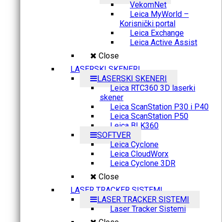
VekomNet
Leica MyWorld –
Korisnički portal
Leica Exchange
Leica Active Assist
Close
LASERSKI SKENERI
LASERSKI SKENERI
Leica RTC360 3D laserki
skener
Leica ScanStation P30 i P40
Leica ScanStation P50
Leica BLK360
SOFTVER
Leica Cyclone
Leica CloudWorx
Leica Cyclone 3DR
Close
LASER TRACKER SISTEMI
LASER TRACKER SISTEMI
Laser Tracker Sistemi