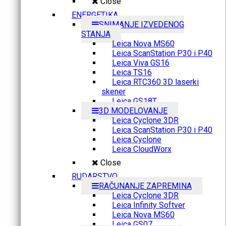
Close
ENERGETIKA
SNIMANJE IZVEDENOG
STANJA
Leica Nova MS60
Leica ScanStation P30 i P40
Leica Viva GS16
Leica TS16
Leica RTC360 3D laserki
skener
Leica GS18T
3D MODELOVANJE
Leica Cyclone 3DR
Leica ScanStation P30 i P40
Leica Cyclone
Leica CloudWorx
Close
RUDARSTVO
RAČUNANJE ZAPREMINA
Leica Cyclone 3DR
Leica Infinity Softver
Leica Nova MS60
Leica GS07