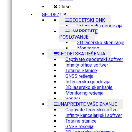
Close
GEODEZIJA
GEODETSKI DNK
Inženjerska geodezija
UNAPREDITE
POSLOVANJE
3D lasersko skeniranje
Monitoring
GEODETSKA REŠENJA
Captivate geodetski softver
Infinity office softver
Totalne Stanice
GNSS rešenja
Inženjerska geodezija
3D lasersko skeniranje
Monitoring rešenja
Servisi
UNAPREDITE VAŠE ZNANJE
Captivate terenski softver
Infinity kancelarijski softver
Totalne stanice
GNSS rešenja