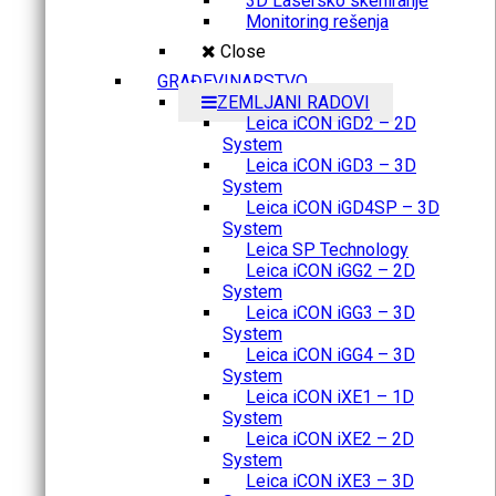
3D Lasersko skeniranje
Monitoring rešenja
Close
GRAĐEVINARSTVO
ZEMLJANI RADOVI
Leica iCON iGD2 – 2D
System
Leica iCON iGD3 – 3D
System
Leica iCON iGD4SP – 3D
System
Leica SP Technology
Leica iCON iGG2 – 2D
System
Leica iCON iGG3 – 3D
System
Leica iCON iGG4 – 3D
System
Leica iCON iXE1 – 1D
System
Leica iCON iXE2 – 2D
System
Leica iCON iXE3 – 3D