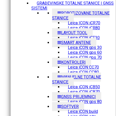
GRAĐEVINSKE TOTALNE STANICE I GNSS
SISTEMI
ROBOTIZOVANE TOTALNE
STANICE
Leica ICON iCR70
Leica iCON iCR80
LAYOUT TOOL
Leica iCON iCT30
SMART ANTENE
Leica iCON gps 30
Leica iCON gps 60
Leica iCON gps 70
KONTROLERI
Leica iCON CC70
Leica iCON CC80
MANUELNE TOTALNE
STANICE
Leica iCON iCB50
Leica iCON iCB70
GNSS PRIJEMNICI
Leica iCON gps 80
SOFTVER
Leica iCON build