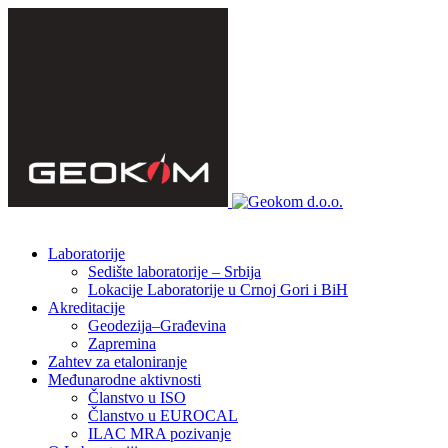
Laboratorije
Sedište laboratorije – Srbija
Lokacije Laboratorije u Crnoj Gori i BiH
Akreditacije
Geodezija–Građevina
Zapremina
Zahtev za etaloniranje
Međunarodne aktivnosti
Članstvo u ISO
Članstvo u EUROCAL
ILAC MRA pozivanje