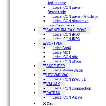
Asfaltiranje
Leica iCON pave –
Betoniranje
Leica iCON pave – Glodanje
Leica iCON sistem za
navođenje freza
GARNITURA ZA ŠIPOVE
Leica iCON iRD3
Leica iCON iRP3
SOFTVER
Leica ConX
Leica MC1
Leica iCON site
Leica iCON office
SKREJPER
Leica PowerBlade
UTOVARIVAČ
Leica iCON iGW3 3D
VALJAK
Leica iCON compaction
RATRAK
Leica iCON Alpine
Close