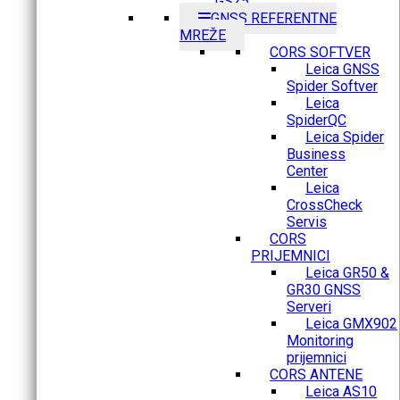
GS25
GNSS REFERENTNE
MREŽE
CORS SOFTVER
Leica GNSS
Spider Softver
Leica
SpiderQC
Leica Spider
Business
Center
Leica
CrossCheck
Servis
CORS
PRIJEMNICI
Leica GR50 &
GR30 GNSS
Serveri
Leica GMX902
Monitoring
prijemnici
CORS ANTENE
Leica AS10