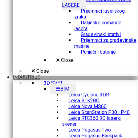
LASERE
Prijemnici laserskog
zraka
Daljinske komande
lasera
Građevinski stativi
Prijemnici za građevinske
mašine
Punjači i baterije
Close
Close
INDUSTRIJE
3D SVET
BIM
Leica Cyclone 3DR
Leica BLK2GO
Leica Nova MS60
Leica ScanStation P30 i P40
Leica RTC360 3D laserki
skener
Leica Pegasus:Two
Leica Pegasus:Backpack