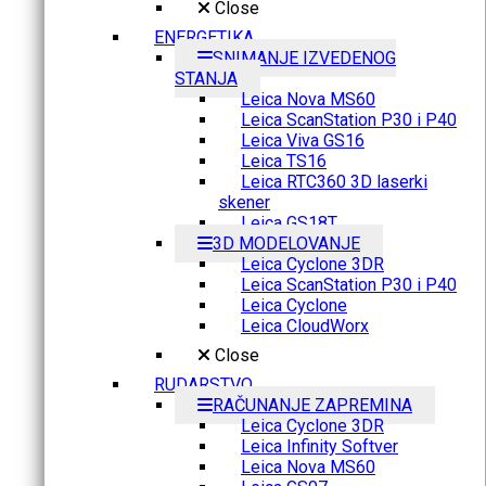
Close
ENERGETIKA
SNIMANJE IZVEDENOG
STANJA
Leica Nova MS60
Leica ScanStation P30 i P40
Leica Viva GS16
Leica TS16
Leica RTC360 3D laserki
skener
Leica GS18T
3D MODELOVANJE
Leica Cyclone 3DR
Leica ScanStation P30 i P40
Leica Cyclone
Leica CloudWorx
Close
RUDARSTVO
RAČUNANJE ZAPREMINA
Leica Cyclone 3DR
Leica Infinity Softver
Leica Nova MS60