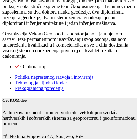
višegodišnjim iskustvom u metrologiji, dimenzijama i laboratorijskoj
praksi, visoke stručne spreme tehničkog usmerenja. Trenutno, među
zaposlenima su dva doktora nauka geodezije, dva diplomirana
inženjera geodezije, dva master inženjera geodezije, jedan
diplomirani inženjer arhitekture i jedan inženjer mašinstva.
Organizacija Vekom Geo kao i Laboratorija koja je u njenom
sastavu teže permanentnom usavršavanju svog osoblja, stalnom
unapređenju kvalifikacija i kompetencija, a sve u cilju dostizanja
visokog stepena obezbeđenja poverenja u kvalitet rezultata
etaloniranja.
O laboratoriji
Politika neprestanog razvoja i inoviranja
Tehnologija i ljudski kadar
Prekogranična poređenja
GeoKOM doo
Autorizovani smo distributeri vodećih svetskih proizvođača
hardverskih i softverskih sistema za geoprostornu i geoinformacionu
primenu.
Nedima Filipovića 4A, Sarajevo, BiH