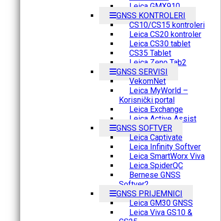
Leica GMX910
GNSS KONTROLERI
CS10/CS15 kontroleri
Leica CS20 kontroler
Leica CS30 tablet
CS35 Tablet
Leica Zeno Tab2
GNSS SERVISI
VekomNet
Leica MyWorld –
Korisnički portal
Leica Exchange
Leica Active Assist
GNSS SOFTVER
Leica Captivate
Leica Infinity Softver
Leica SmartWorx Viva
Leica SpiderQC
Bernese GNSS
Softver2
GNSS PRIJEMNICI
Leica GM30 GNSS
Leica Viva GS10 &