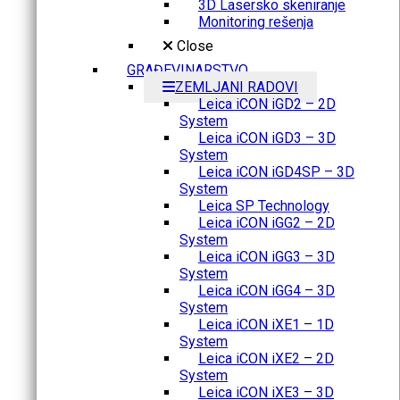
3D Lasersko skeniranje
Monitoring rešenja
Close
GRAĐEVINARSTVO
ZEMLJANI RADOVI
Leica iCON iGD2 – 2D
System
Leica iCON iGD3 – 3D
System
Leica iCON iGD4SP – 3D
System
Leica SP Technology
Leica iCON iGG2 – 2D
System
Leica iCON iGG3 – 3D
System
Leica iCON iGG4 – 3D
System
Leica iCON iXE1 – 1D
System
Leica iCON iXE2 – 2D
System
Leica iCON iXE3 – 3D