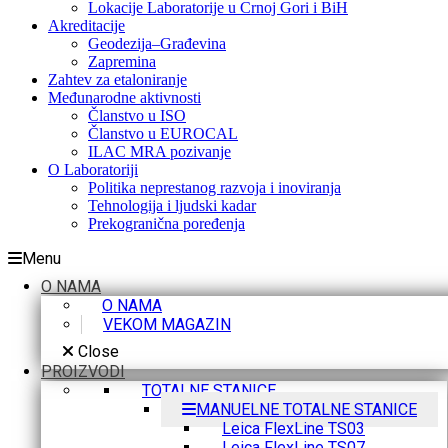
Lokacije Laboratorije u Crnoj Gori i BiH
Akreditacije
Geodezija–Građevina
Zapremina
Zahtev za etaloniranje
Međunarodne aktivnosti
Članstvo u ISO
Članstvo u EUROCAL
ILAC MRA pozivanje
O Laboratoriji
Politika neprestanog razvoja i inoviranja
Tehnologija i ljudski kadar
Prekogranična poređenja
Menu
O NAMA
O NAMA
VEKOM MAGAZIN
Close
PROIZVODI
TOTALNE STANICE
MANUELNE TOTALNE STANICE
Leica FlexLine TS03
Leica FlexLine TS07