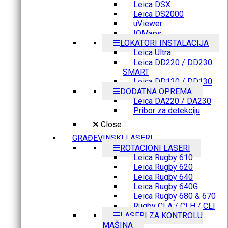
Leica DSX
Leica DS2000
uViewer
IQMaps
LOKATORI INSTALACIJA
Leica Ultra
Leica DD220 / DD230
SMART
Leica DD120 / DD130
DODATNA OPREMA
Leica DA220 / DA230
Pribor za detekciju
Close
GRAĐEVINSKI LASERI
ROTACIONI LASERI
Leica Rugby 610
Leica Rugby 620
Leica Rugby 640
Leica Rugby 640G
Leica Rugby 680 & 670
Rugby CLA / CLH / CLI
LASERI ZA KONTROLU
MAŠINA