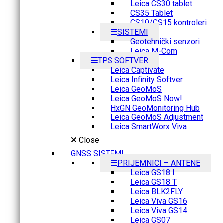
Leica CS30 tablet
CS35 Tablet
CS10/CS15 kontroleri
SISTEMI
Geotehnički senzori
Leica M-Com
TPS SOFTVER
Leica Captivate
Leica Infinity Softver
Leica GeoMoS
Leica GeoMoS Now!
HxGN GeoMonitoring Hub
Leica GeoMoS Adjustment
Leica SmartWorx Viva
Close
GNSS SISTEMI
PRIJEMNICI – ANTENE
Leica GS18 I
Leica GS18 T
Leica BLK2FLY
Leica Viva GS16
Leica Viva GS14
Leica GS07