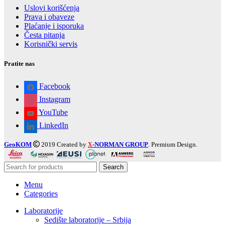
Uslovi korišćenja
Prava i obaveze
Plaćanje i isporuka
Česta pitanja
Korisnički servis
Pratite nas
Facebook
Instagram
YouTube
LinkedIn
GeoKOM
2019 Created by
-NORMAN GROUP
. Premium Design.
X
Search
Menu
Categories
Laboratorije
Sedište laboratorije – Srbija