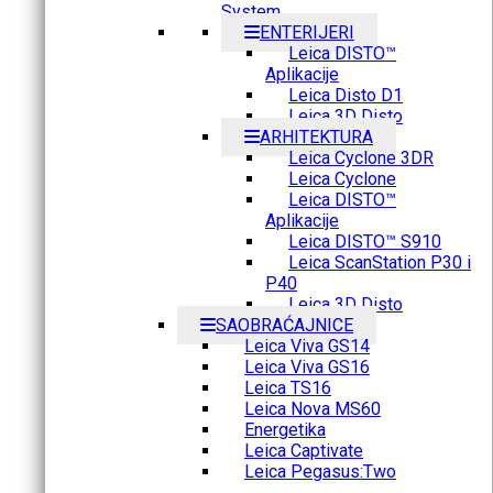
System
ENTERIJERI
Leica DISTO™
Aplikacije
Leica Disto D1
Leica 3D Disto
ARHITEKTURA
Leica Cyclone 3DR
Leica Cyclone
Leica DISTO™
Aplikacije
Leica DISTO™ S910
Leica ScanStation P30 i
P40
Leica 3D Disto
SAOBRAĆAJNICE
Leica Viva GS14
Leica Viva GS16
Leica TS16
Leica Nova MS60
Energetika
Leica Captivate
Leica Pegasus:Two