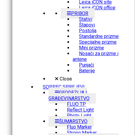
Leica iCON site
Leica iCON office
PRIBOR
Stativi
Štapovi
Postolja
Standardne prizme
Specijalne prizme
Mini prizme
Nosači za prizme i
antene
Punjači
Baterije
Close
SOPPEC SPREJEVI
GEODEZIJA I
GRAĐEVINARSTVO
FLUO TP
Reflect Light
Photo Light
ŠUMARSTVO
Fluo Marker
Strong Marker