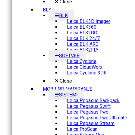
Close
BLK
BLK
Leica BLK3D Imager
Leica BLK360
Leica BLK2GO
Leica BLK 24/7
Leica BLK ARC
Leica BLK2FLY
SOFTVER
Leica Cyclone
Leica CloudWorx
Leica Cyclone 3DR
Close
MOBILNO MAPIRANJE
SISTEMI
Leica Pegasus:Backpack
Leica Pegasus:Swift
Leica Pegasus:Two
Leica Pegasus:Two Ultimate
Leica Pegasus:Stream
Leica ProScan
Leica SiTrack:One