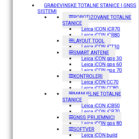
GRAĐEVINSKE TOTALNE STANICE I GNSS
SISTEMI
ROBOTIZOVANE TOTALNE
STANICE
Leica ICON iCR70
Leica iCON iCR80
LAYOUT TOOL
Leica iCON iCT30
SMART ANTENE
Leica iCON gps 30
Leica iCON gps 60
Leica iCON gps 70
KONTROLERI
Leica iCON CC70
Leica iCON CC80
MANUELNE TOTALNE
STANICE
Leica iCON iCB50
Leica iCON iCB70
GNSS PRIJEMNICI
Leica iCON gps 80
SOFTVER
Leica iCON build