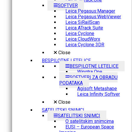
SOFTVER
Leica Pegasus:Manager
Leica Pegasus:WebViewer
Leica SiRailScan
Leica ATrack Suite
Leica Cyclone
Leica CloudWorx
Leica Cyclone 3DR
Close
BESPILOTNE LETELICE
BESPILOTNE LETELICE
Wingtra One
SOFTVERI ZA OBRADU
PODATAKA
Agisoft Metashape
Leica Infinity Softver
Close
SATELITSKI SNIMCI
SATELITSKI SNIMCI
O satelitskim snimcima
EUSI – European Space