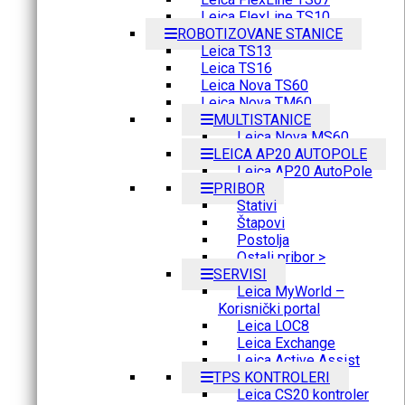
Leica FlexLine TS10
ROBOTIZOVANE STANICE
Leica TS13
Leica TS16
Leica Nova TS60
Leica Nova TM60
MULTISTANICE
Leica Nova MS60
LEICA AP20 AUTOPOLE
Leica AP20 AutoPole
PRIBOR
Stativi
Štapovi
Postolja
Ostali pribor >
SERVISI
Leica MyWorld –
Korisnički portal
Leica LOC8
Leica Exchange
Leica Active Assist
TPS KONTROLERI
Leica CS20 kontroler