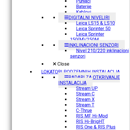
Punjači
Baterije
Kablovi
DIGITALNI NIVELIRI
Leica LS15 & LS10
Leica Sprinter 50
Leica Sprinter
150(M)/250M
INKLINACIONI SENZORI
Nivel 210/220 inklinacioni
senzori
Close
LOKATORI PODZEMNIH INSTALACIJA
RADARI ZA OTKRIVANJE
INSTALACIJA
Stream UP
Stream C
Stream X
Stream T
C-Thrue
RIS MF Hi-Mod
RIS Hi-BrigHT
RIS One & RIS Plus