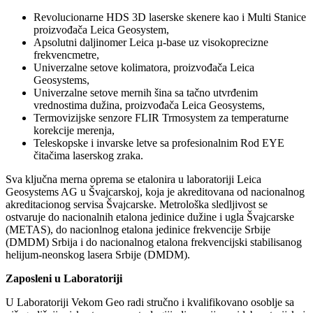
Revolucionarne HDS 3D laserske skenere kao i Multi Stanice
proizvođača Leica Geosystem,
Apsolutni daljinomer Leica µ-base uz visokoprecizne
frekvencmetre,
Univerzalne setove kolimatora, proizvođača Leica
Geosystems,
Univerzalne setove mernih šina sa tačno utvrđenim
vrednostima dužina, proizvođača Leica Geosystems,
Termovizijske senzore FLIR Trmosystem za temperaturne
korekcije merenja,
Teleskopske i invarske letve sa profesionalnim Rod EYE
čitačima laserskog zraka.
Sva ključna merna oprema se etalonira u laboratoriji Leica
Geosystems AG u Švajcarskoj, koja je akreditovana od nacionalnog
akreditacionog servisa Švajcarske. Metrološka sledljivost se
ostvaruje do nacionalnih etalona jedinice dužine i ugla Švajcarske
(METAS), do nacionlnog etalona jedinice frekvencije Srbije
(DMDM) Srbija i do nacionalnog etalona frekvencijski stabilisanog
helijum-neonskog lasera Srbije (DMDM).
Zaposleni u Laboratoriji
U Laboratoriji Vekom Geo radi stručno i kvalifikovano osoblje sa