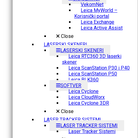
VekomNet
Leica MyWorld –
Korisnički portal
Leica Exchange
Leica Active Assist
Close
LASERSKI SKENERI
LASERSKI SKENERI
Leica RTC360 3D laserki
skener
Leica ScanStation P30 i P40
Leica ScanStation P50
Leica BLK360
SOFTVER
Leica Cyclone
Leica CloudWorx
Leica Cyclone 3DR
Close
LASER TRACKER SISTEMI
LASER TRACKER SISTEMI
Laser Tracker Sistemi