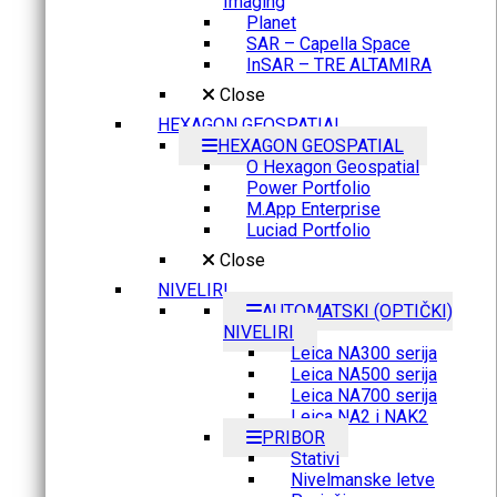
Imaging
Planet
SAR – Capella Space
InSAR – TRE ALTAMIRA
Close
HEXAGON GEOSPATIAL
HEXAGON GEOSPATIAL
O Hexagon Geospatial
Power Portfolio
M.App Enterprise
Luciad Portfolio
Close
NIVELIRI
AUTOMATSKI (OPTIČKI)
NIVELIRI
Leica NA300 serija
Leica NA500 serija
Leica NA700 serija
Leica NA2 i NAK2
PRIBOR
Stativi
Nivelmanske letve