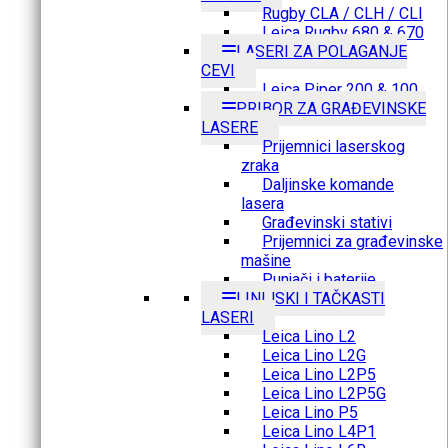
Rugby CLA / CLH / CLI
Leica Rugby 680 & 670
LASERI ZA POLAGANJE
CEVI
Leica Piper 200 & 100
PRIBOR ZA GRAĐEVINSKE
LASERE
Prijemnici laserskog
zraka
Daljinske komande
lasera
Građevinski stativi
Prijemnici za građevinske
mašine
Punjači i baterije
LINIJSKI I TAČKASTI
LASERI
Leica Lino L2
Leica Lino L2G
Leica Lino L2P5
Leica Lino L2P5G
Leica Lino P5
Leica Lino L4P1