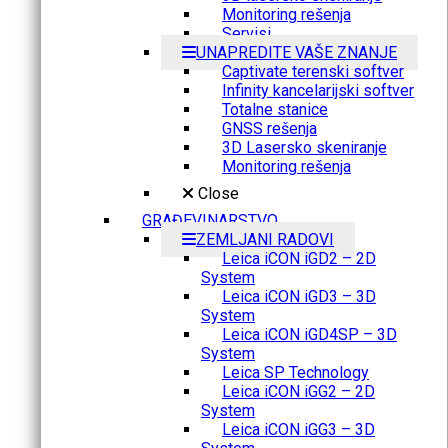
Monitoring rešenja
Servisi
UNAPREDITE VAŠE ZNANJE
Captivate terenski softver
Infinity kancelarijski softver
Totalne stanice
GNSS rešenja
3D Lasersko skeniranje
Monitoring rešenja
Close
GRAĐEVINARSTVO
ZEMLJANI RADOVI
Leica iCON iGD2 – 2D
System
Leica iCON iGD3 – 3D
System
Leica iCON iGD4SP – 3D
System
Leica SP Technology
Leica iCON iGG2 – 2D
System
Leica iCON iGG3 – 3D