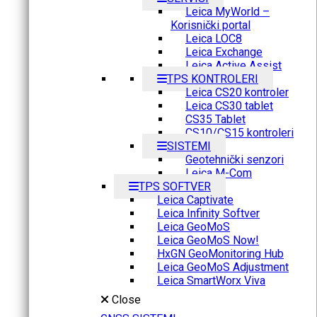
Leica MyWorld –
Korisnički portal
Leica LOC8
Leica Exchange
Leica Active Assist
TPS KONTROLERI
Leica CS20 kontroler
Leica CS30 tablet
CS35 Tablet
CS10/CS15 kontroleri
SISTEMI
Geotehnički senzori
Leica M-Com
TPS SOFTVER
Leica Captivate
Leica Infinity Softver
Leica GeoMoS
Leica GeoMoS Now!
HxGN GeoMonitoring Hub
Leica GeoMoS Adjustment
Leica SmartWorx Viva
Close