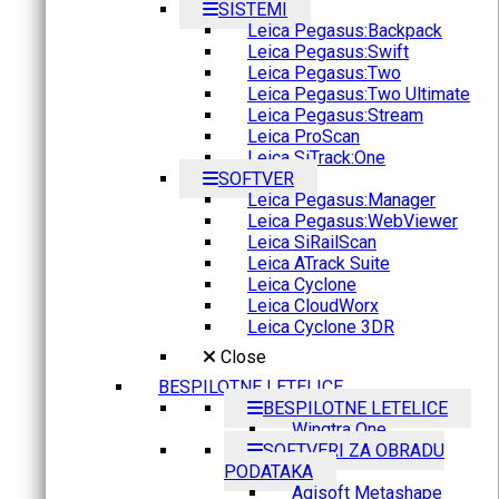
SISTEMI
Leica Pegasus:Backpack
Leica Pegasus:Swift
Leica Pegasus:Two
Leica Pegasus:Two Ultimate
Leica Pegasus:Stream
Leica ProScan
Leica SiTrack:One
SOFTVER
Leica Pegasus:Manager
Leica Pegasus:WebViewer
Leica SiRailScan
Leica ATrack Suite
Leica Cyclone
Leica CloudWorx
Leica Cyclone 3DR
Close
BESPILOTNE LETELICE
BESPILOTNE LETELICE
Wingtra One
SOFTVERI ZA OBRADU
PODATAKA
Agisoft Metashape