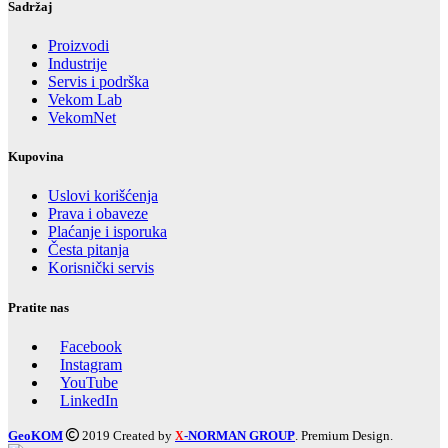
Sadržaj
Proizvodi
Industrije
Servis i podrška
Vekom Lab
VekomNet
Kupovina
Uslovi korišćenja
Prava i obaveze
Plaćanje i isporuka
Česta pitanja
Korisnički servis
Pratite nas
Facebook
Instagram
YouTube
LinkedIn
GeoKOM
2019 Created by
-NORMAN GROUP
. Premium Design.
X