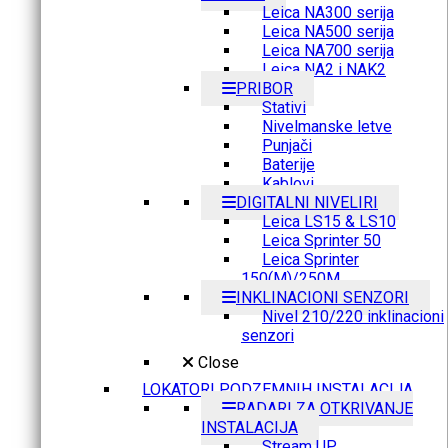
Leica NA300 serija
Leica NA500 serija
Leica NA700 serija
Leica NA2 i NAK2
PRIBOR
Stativi
Nivelmanske letve
Punjači
Baterije
Kablovi
DIGITALNI NIVELIRI
Leica LS15 & LS10
Leica Sprinter 50
Leica Sprinter
150(M)/250M
INKLINACIONI SENZORI
Nivel 210/220 inklinacioni
senzori
Close
LOKATORI PODZEMNIH INSTALACIJA
RADARI ZA OTKRIVANJE
INSTALACIJA
Stream UP