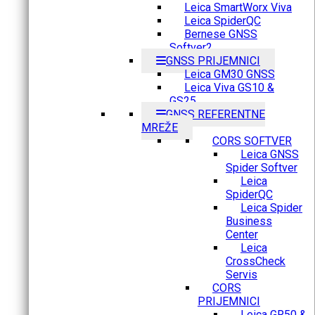
Leica SmartWorx Viva
Leica SpiderQC
Bernese GNSS
Softver2
GNSS PRIJEMNICI
Leica GM30 GNSS
Leica Viva GS10 &
GS25
GNSS REFERENTNE
MREŽE
CORS SOFTVER
Leica GNSS
Spider Softver
Leica
SpiderQC
Leica Spider
Business
Center
Leica
CrossCheck
Servis
CORS
PRIJEMNICI
Leica GR50 &