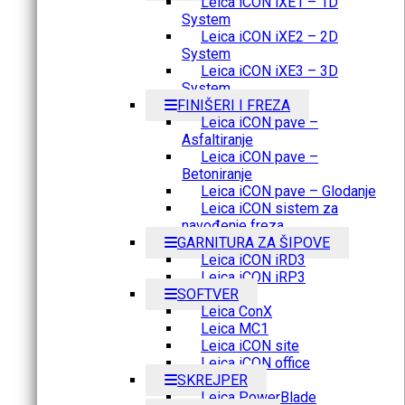
Leica iCON iXE1 – 1D
System
Leica iCON iXE2 – 2D
System
Leica iCON iXE3 – 3D
System
FINIŠERI I FREZA
Leica iCON pave –
Asfaltiranje
Leica iCON pave –
Betoniranje
Leica iCON pave – Glodanje
Leica iCON sistem za
navođenje freza
GARNITURA ZA ŠIPOVE
Leica iCON iRD3
Leica iCON iRP3
SOFTVER
Leica ConX
Leica MC1
Leica iCON site
Leica iCON office
SKREJPER
Leica PowerBlade