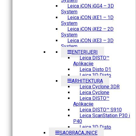
System
Leica iCON iGG4 – 3D
System
Leica iCON iXE1 – 1D
System
Leica iCON iXE2 – 2D
System
Leica iCON iXE3 – 3D
System
ENTERIJERI
Leica DISTO™
Aplikacije
Leica Disto D1
Leica 3D Disto
ARHITEKTURA
Leica Cyclone 3DR
Leica Cyclone
Leica DISTO™
Aplikacije
Leica DISTO™ S910
Leica ScanStation P30 i
P40
Leica 3D Disto
SAOBRAĆAJNICE