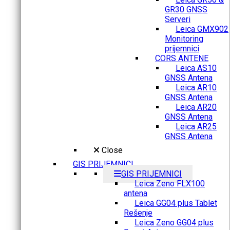
GR30 GNSS
Serveri
Leica GMX902
Monitoring
prijemnici
CORS ANTENE
Leica AS10
GNSS Antena
Leica AR10
GNSS Antena
Leica AR20
GNSS Antena
Leica AR25
GNSS Antena
Close
GIS PRIJEMNICI
GIS PRIJEMNICI
Leica Zeno FLX100
antena
Leica GG04 plus Tablet
Rešenje
Leica Zeno GG04 plus