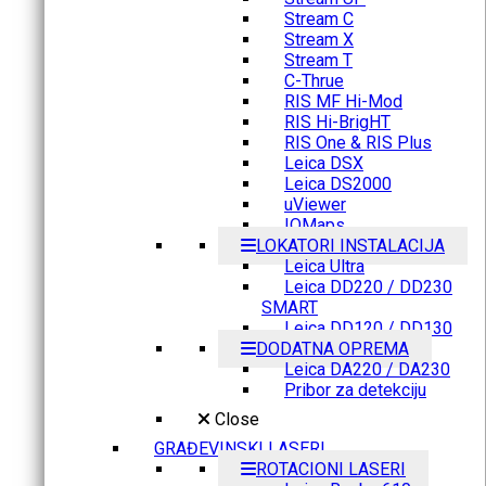
Stream C
Stream X
Stream T
C-Thrue
RIS MF Hi-Mod
RIS Hi-BrigHT
RIS One & RIS Plus
Leica DSX
Leica DS2000
uViewer
IQMaps
LOKATORI INSTALACIJA
Leica Ultra
Leica DD220 / DD230
SMART
Leica DD120 / DD130
DODATNA OPREMA
Leica DA220 / DA230
Pribor za detekciju
Close
GRAĐEVINSKI LASERI
ROTACIONI LASERI