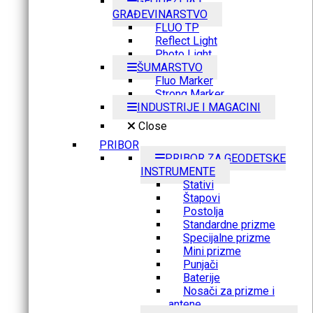
GEODEZIJA I
GRAĐEVINARSTVO
FLUO TP
Reflect Light
Photo Light
ŠUMARSTVO
Fluo Marker
Strong Marker
INDUSTRIJE I MAGACINI
Close
PRIBOR
PRIBOR ZA GEODETSKE
INSTRUMENTE
Stativi
Štapovi
Postolja
Standardne prizme
Specijalne prizme
Mini prizme
Punjači
Baterije
Nosači za prizme i
antene