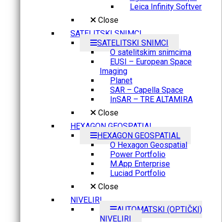
Leica Infinity Softver
Close
SATELITSKI SNIMCI
SATELITSKI SNIMCI
O satelitskim snimcima
EUSI – European Space
Imaging
Planet
SAR – Capella Space
InSAR – TRE ALTAMIRA
Close
HEXAGON GEOSPATIAL
HEXAGON GEOSPATIAL
O Hexagon Geospatial
Power Portfolio
M.App Enterprise
Luciad Portfolio
Close
NIVELIRI
AUTOMATSKI (OPTIČKI)
NIVELIRI