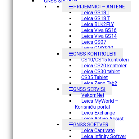
GNSS SISTEMI
PRIJEMNICI – ANTENE
Leica GS18 I
Leica GS18 T
Leica BLK2FLY
Leica Viva GS16
Leica Viva GS14
Leica GS07
Leica GMX910
GNSS KONTROLERI
CS10/CS15 kontroleri
Leica CS20 kontroler
Leica CS30 tablet
CS35 Tablet
Leica Zeno Tab2
GNSS SERVISI
VekomNet
Leica MyWorld –
Korisnički portal
Leica Exchange
Leica Active Assist
GNSS SOFTVER
Leica Captivate
Leica Infinity Softver