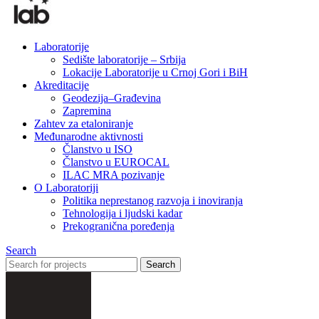
Laboratorije
Sedište laboratorije – Srbija
Lokacije Laboratorije u Crnoj Gori i BiH
Akreditacije
Geodezija–Građevina
Zapremina
Zahtev za etaloniranje
Međunarodne aktivnosti
Članstvo u ISO
Članstvo u EUROCAL
ILAC MRA pozivanje
O Laboratoriji
Politika neprestanog razvoja i inoviranja
Tehnologija i ljudski kadar
Prekogranična poređenja
Search
Search