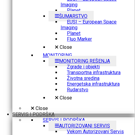
Imaging
Planet
ŠUMARSTVO
EUSI – European Space
Imaging
Planet
Fluo Marker
Close
MONITORING
MONITORING REŠENJA
Zgrade i objekti
Transportna infrastruktura
Životna sredina
Energetska infrastruktura
Rudarstvo
Close
Close
SERVIS I PODRŠKA
SERVIS I PODRŠKA
AUTORIZOVANI SERVIS
Vekom Autorizovani Servis