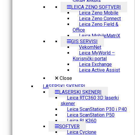
Smart Antena
LEICA ZENO SOFTVERI
Leica Zeno Mobile
Leica Zeno Connect
Leica Zeno Field &
Office
Leica MobileMatriX
GIS SERVISI
VekomNet
Leica MyWorld –
Korisnički portal
Leica Exchange
Leica Active Assist
Close
LASERSKI SKENERI
LASERSKI SKENERI
Leica RTC360 3D laserki
skener
Leica ScanStation P30 i P40
Leica ScanStation P50
Leica BLK360
SOFTVER
Leica Cyclone