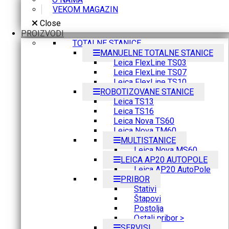
VEKOM MAGAZIN
Close
PROIZVODI
TOTALNE STANICE
MANUELNE TOTALNE STANICE
Leica FlexLine TS03
Leica FlexLine TS07
Leica FlexLine TS10
ROBOTIZOVANE STANICE
Leica TS13
Leica TS16
Leica Nova TS60
Leica Nova TM60
MULTISTANICE
Leica Nova MS60
LEICA AP20 AUTOPOLE
Leica AP20 AutoPole
PRIBOR
Stativi
Štapovi
Postolja
Ostali pribor >
SERVISI