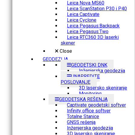
Leica Nova MS60
Leica ScanStation P30 i P40
Leica Captivate
Leica Cyclone
Leica Pegasus:Backpack
Leica Pegasus:Two
Leica RTC360 3D laserki
skener
Close
GEODEZIJA
GEODETSKI DNK
Inženjerska geodezija
UNAPREDITE
POSLOVANJE
3D lasersko skeniranje
Monitoring
GEODETSKA REŠENJA
Captivate geodetski softver
Infinity office softver
Totalne Stanice
GNSS rešenja
Inženjerska geodezija
3D lasersko skeniranje