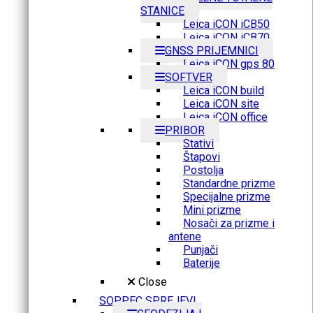
STANICE
Leica iCON iCB50
Leica iCON iCB70
GNSS PRIJEMNICI
Leica iCON gps 80
SOFTVER
Leica iCON build
Leica iCON site
Leica iCON office
PRIBOR
Stativi
Štapovi
Postolja
Standardne prizme
Specijalne prizme
Mini prizme
Nosači za prizme i
antene
Punjači
Baterije
Close
SOPPEC SPREJEVI