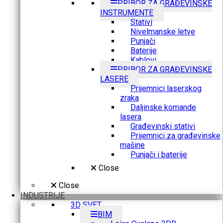
PRIBOR ZA GRAĐEVINSKE
INSTRUMENTE
Stativi
Nivelmanske letve
Punjači
Baterije
Kablovi
PRIBOR ZA GRAĐEVINSKE
LASERE
Prijemnici laserskog
zraka
Daljinske komande
lasera
Građevinski stativi
Prijemnici za građevinske
mašine
Punjači i baterije
Close
Close
INDUSTRIJE
3D SVET
BIM