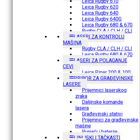
Leica Rugby 610
Leica Rugby 620
Leica Rugby 640
Leica Rugby 640G
Leica Rugby 680 & 670
Rugby CLA / CLH / CLI
LASERI ZA KONTROLU
MAŠINA
Rugby CLA / CLH / CLI
Leica Rugby 680 & 670
LASERI ZA POLAGANJE
CEVI
Leica Piper 200 & 100
PRIBOR ZA GRAĐEVINSKE
LASERE
Prijemnici laserskog
zraka
Daljinske komande
lasera
Građevinski stativi
Prijemnici za građevinske
mašine
Punjači i baterije
LINIJSKI I TAČKASTI