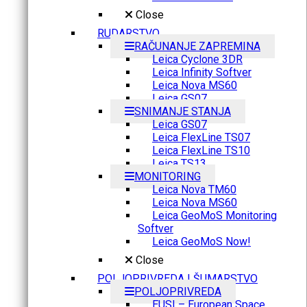
Close
RUDARSTVO
RAČUNANJE ZAPREMINA
Leica Cyclone 3DR
Leica Infinity Softver
Leica Nova MS60
Leica GS07
SNIMANJE STANJA
Leica GS07
Leica FlexLine TS07
Leica FlexLine TS10
Leica TS13
MONITORING
Leica Nova TM60
Leica Nova MS60
Leica GeoMoS Monitoring
Softver
Leica GeoMoS Now!
Close
POLJOPRIVREDA I ŠUMARSTVO
POLJOPRIVREDA
EUSI – European Space