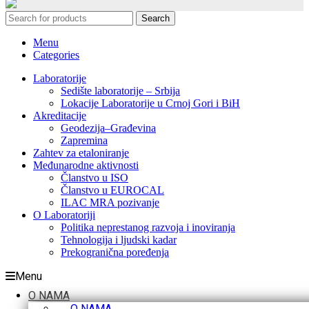
Search
Menu
Categories
Laboratorije
Sedište laboratorije – Srbija
Lokacije Laboratorije u Crnoj Gori i BiH
Akreditacije
Geodezija–Građevina
Zapremina
Zahtev za etaloniranje
Međunarodne aktivnosti
Članstvo u ISO
Članstvo u EUROCAL
ILAC MRA pozivanje
O Laboratoriji
Politika neprestanog razvoja i inoviranja
Tehnologija i ljudski kadar
Prekogranična poređenja
Menu
O NAMA
O NAMA