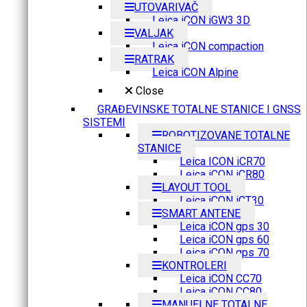
UTOVARIVAČ
Leica iCON iGW3 3D
VALJAK
Leica iCON compaction
RATRAK
Leica iCON Alpine
Close
GRAĐEVINSKE TOTALNE STANICE I GNSS
SISTEMI
ROBOTIZOVANE TOTALNE
STANICE
Leica ICON iCR70
Leica iCON iCR80
LAYOUT TOOL
Leica iCON iCT30
SMART ANTENE
Leica iCON gps 30
Leica iCON gps 60
Leica iCON gps 70
KONTROLERI
Leica iCON CC70
Leica iCON CC80
MANUELNE TOTALNE